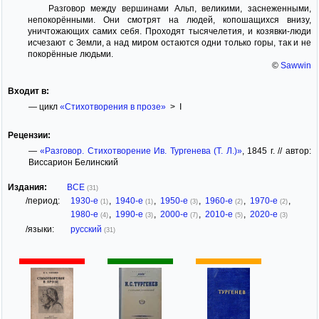
Разговор между вершинами Альп, великими, заснеженными,
непокорёнными. Они смотрят на людей, копошащихся внизу,
уничтожающих самих себя. Проходят тысячелетия, и козявки-люди
исчезают с Земли, а над миром остаются одни только горы, так и не
покорённые людьми.
©
Sawwin
Входит в:
— цикл
«Стихотворения в прозе»
> I
Рецензии:
—
«Разговор. Стихотворение Ив. Тургенева (Т. Л.)»
, 1845 г. // автор:
Виссарион Белинский
Издания:
ВСЕ
(31)
/период:
1930-е
,
1940-е
,
1950-е
,
1960-е
,
1970-е
,
(1)
(1)
(3)
(2)
(2)
1980-е
,
1990-е
,
2000-е
,
2010-е
,
2020-е
(4)
(3)
(7)
(5)
(3)
/языки:
русский
(31)