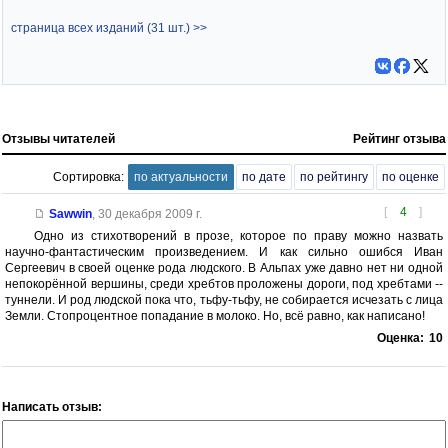
страница всех изданий (31 шт.) >>
Отзывы читателей
Рейтинг отзыва
Сортировка:
по актуальности
по дате
по рейтингу
по оценке
[
4
]
Sawwin
,
30 декабря 2009 г.
Одно из стихотворений в прозе, которое по праву можно назвать
научно-фантастическим произведением. И как сильно ошибся Иван
Сергеевич в своей оценке рода людского. В Альпах уже давно нет ни одной
непокорённой вершины, среди хребтов проложены дороги, под хребтами --
туннели. И род людской пока что, тьфу-тьфу, не собирается исчезать с лица
Земли. Стопроцентное попадание в молоко. Но, всё равно, как написано!
Оценка:
10
Написать отзыв: