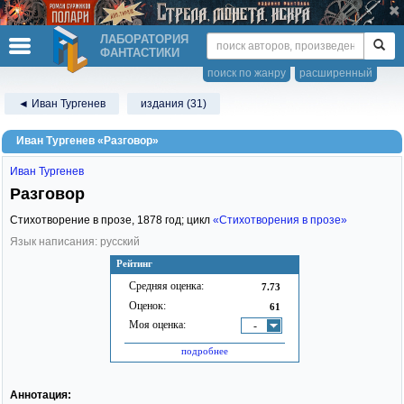
ЛАБОРАТОРИЯ
ФАНТАСТИКИ
поиск по жанру
расширенный
◄ Иван Тургенев
издания (31)
Иван Тургенев «Разговор»
Иван Тургенев
Разговор
Стихотворение в прозе,
1878
год; цикл
«Стихотворения в прозе»
Язык написания: русский
Рейтинг
Средняя оценка:
7.73
Оценок:
61
Моя оценка:
-
подробнее
Аннотация: