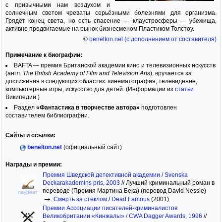
с привычными нам воздухом и
солнечным светом чреваты серьёзными болезнями для организма.
Грядёт конец света, но есть спасение — клаустросферы — убежища,
активно продвигаемые на рынок бизнесменом Пластиком Толстоу.
©
benelton.net (с дополнением от составителя)
Примечание к биографии:
BAFTA — премия Британской академии кино и телевизионных искусств
(англ.
The British Academy of Film and Television Arts
), вручается за
достижения в следующих областях: кинематография, телевидение,
компьютерные игры, искусство для детей. (Информации из
статьи
Википедии.)
Раздел
«Фантастика в творчестве автора»
подготовлен
составителем библиографии.
Сайты и ссылки:
benelton.net
(официальный сайт)
Награды и премии:
Премия Шведской детективной академии / Svenska
Deckarakademins pris, 2003
//
Лучший криминальный роман в
переводе (Премия Мартина Бека) (перевод David Nessle)
лауреат
→
Смерть за стеклом
/
Dead Famous
(2001)
Премии Ассоциации писателей-криминалистов
Великобритании «Кинжалы» / CWA Dagger Awards, 1996
//