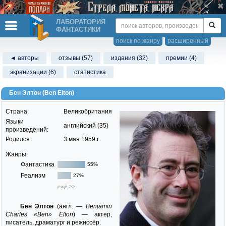
ЛАБОРАТОРИЯ
ФАНТАСТИКИ
поиск по жанру
расширенный
◄ авторы
отзывы (57)
издания (32)
премии (4)
экранизации (6)
статистика
Бен Элтон (Ben Elton)
Страна:
Великобритания
Языки
английский (35)
произведений:
Родился:
3 мая 1959 г.
Жанры:
Фантастика
55%
Реализм
27%
ещё >>
Бен Элтон
(англ. —
Benjamin
Charles «Ben» Elton
) — актер,
писатель, драматург и режиссёр.