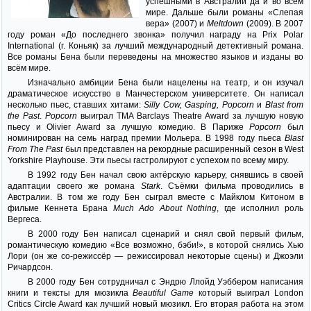
успешными в Австралии да и во всём
мире. Дальше были романы «Слепая
вера» (2007) и
Meltdown
(2009). В 2007
году роман «До последнего звонка» получил награду на Prix Polar
International (г. Коньяк) за лучший международный детективный романа.
Все романы Бена были переведены на множество языков и изданы во
всём мире.
Изначально амбиции Бена были нацелены на театр, и он изучал
драматическое искусство в Манчестерском университете. Он написал
несколько пьес, ставших хитами:
Silly Cow, Gasping, Popcorn
и
Blast from
the Past
.
Popcorn
выиграл TMA Barclays Theatre Award за лучшую новую
пьесу и Olivier Award за лучшую комедию. В Париже
Popcorn
был
номинирован на семь наград премии Мольера. В 1998 году пьеса
Blast
From The Past
был представлен на рекордные расширенный сезон в West
Yorkshire Playhouse. Эти пьесы гастролируют с успехом по всему миру.
В 1992 году Бен начал свою актёрскую карьеру, снявшись в своей
адаптации своего же романа
Stark
. Съёмки фильма проводились в
Австралии. В том же году Бен сыграл вместе с Майклом Китоном в
фильме Кеннета Брана
Much Ado About Nothing
, где исполнил роль
Вергеса.
В 2000 году Бен написал сценарий и снял свой первый фильм,
романтическую комедию «Все возможно, бэби!», в которой снялись Хью
Лори (он же со-режиссёр — режиссировал некоторые сцены) и Джоэли
Ричардсон.
В 2000 году Бен сотрудничал с Эндрю Ллойд Уэббером написания
книги и тексты для мюзикла
Beautiful Game
который выиграл London
Critics Circle Award как лучший новый мюзикл. Его вторая работа на этом