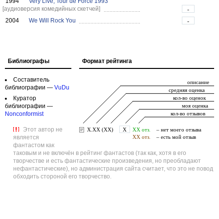
1994
Very Live, Tour de Force 1993
[аудиоверсия комедийных скетчей]
-
2004
We Will Rock You
-
Библиографы
Формат рейтинга
Составитель
библиографии —
VuDu
Куратор
библиографии —
Nonconformist
Этот автор не
является
фантастом как
таковым и не включён в рейтинг фантастов (так как, хотя в его
творчестве и есть фантастические произведения, но преобладают
нефантастические), но администрация сайта считает, что это не повод
обходить стороной его творчество.