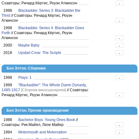
Соавторы: Ричард Кёртис, Роуэн Аткинсон
-
1998
Blackadder. Series 3: Blackadder the
Third
//
Соавторы: Ричард Кёртис, Роуэн
Аткинсон
-
1998
Blackadder. Series 4: Blackadder Goes
Forth
//
Соавторы: Ричард Кёртис, Роуэн
Аткинсон
-
2000
Maybe Baby
-
2018
Upstart Crow: The Scripts
-
Бен Элтон. Сборники
1998
Plays: 1
-
1999
"Blackadder": The Whole Damn Dynasty,
1485-1917
[Сборник киносценариев]
//
Соавторы:
Ричард Кёртис, Роуэн Аткинсон
-
Бен Элтон. Прочие произведения
1988
Bachelor Boys: Young Ones Book
//
Соавторы: Рик Майял, Лизе Майер
-
1994
Motormouth and Motorvation
-