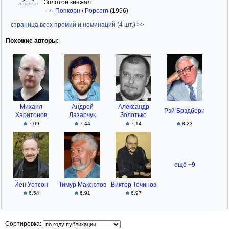
Золотой кинжал
лауреат
→
Попкорн
/
Popcorn
(1996)
страница всех премий и номинаций (4 шт.) >>
Похожие авторы:
Михаил
Андрей
Александр
Рэй Брэдбери
Харитонов
Лазарчук
Золотько
7.09
7.44
7.14
8.23
ещё +9
Йен Уотсон
Тимур Максютов
Виктор Точинов
6.54
6.91
6.97
Сортировка: