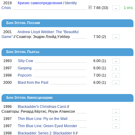
2019
Кризис самоопределения
/
Identity
Crisis
7.66 (33)
1 отз.
-
Бен Элтон. Поэзия
2001
Andrew Lloyd Webber: The "Beautiful
Game"
//
Соавтор: Эндрю Ллойд Уэббер
7.50 (2)
-
Бен Элтон. Пьесы
1993
Silly Cow
6.00 (1)
-
1997
Gasping
6.00 (1)
-
1998
Popcorn
7.00 (1)
-
2000
Blast from the Past
6.00 (1)
-
Бен Элтон. Киносценарии
1996
Blackadder's Christmas Carol
//
Соавторы: Ричард Кёртис, Роуэн Аткинсон
-
1997
Thin Blue Line: Fly on the Wall
-
1997
Thin Blue Line: Green Eyed Monster
-
1998
Blackadder. Series 2: Blackadder II
//