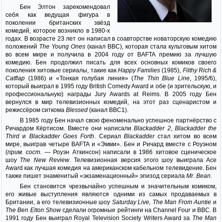
Бен Элтон зарекомендовал
себя как ведущая фигура в
поколении британских звёзд
комедий, которое возникло в 1980-х
годах. В возрасте 23 лет он написал в соавторстве новаторскую комедию
положений
The Young Ones
(канал BBC), которая стала культовым хитом
во всем мире и получила в 2004 году от BAFTA премию за лучшую
комедию. Бен продолжил писать для всех основных комиков своего
поколения хитовые сериалы, такие как
Happy Families
(1985),
Filthy Rich &
Catflap
(1986) и «Тонкая голубая линия» (
The Thin Blue Line
, 1995/6),
который выиграл в 1995 году British Comedy Award и обе (и зрительскую, и
профессиональную) награды Jury Awards at Reims. В 2005 году Бен
вернулся в мир телевизионных комедий, на этот раз сценаристом и
режиссёром ситкома
Blessed
(канал BBC1).
В 1985 году Бен начал свою феноменально успешное партнёрство с
Ричардом Кёртисом. Вместе они написали
Blackadder 2
,
Blackadder the
Third
и
Blackadder Goes Forth
. Сериал
Blackadder
стал хитом во всем
мире, выиграв четыре BAFTA и «Эмми». Бен и Ричард вместе с Роуэном
(
прим. сост.
— Роуэн Аткинсон) написали в 1986 хитовое сценическое
шоу
The New Review
. Телевизионная версия этого шоу выиграла Ace
Award как лучшая комедия на американском кабельном телевидение. Бен
также пишет знаменитый «экзаменационный» эпизод сериала
Mr. Bean
.
Бен становится чрезвычайно успешным и значительным комиком,
его живые выступления являются одними из самых продаваемых в
Британии, а его телевизионные шоу
Saturday Live, The Man From Auntie
и
The Ben Elton Show
сделали огромные рейтинги на Channel Four и BBC. В
1991 году Бен выиграл Royal Television Society Writers Award за
The Man