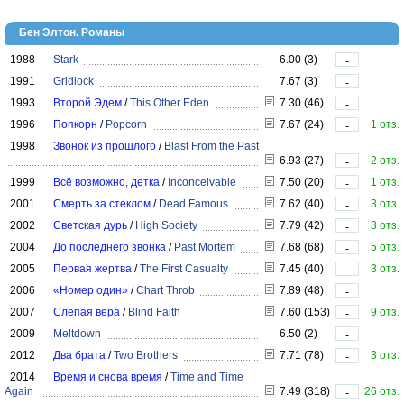
Бен Элтон. Романы
1988
Stark
6.00 (3)
-
1991
Gridlock
7.67 (3)
-
1993
Второй Эдем
/
This Other Eden
7.30 (46)
-
1996
Попкорн
/
Popcorn
7.67 (24)
1 отз.
-
1998
Звонок из прошлого
/
Blast From the Past
6.93 (27)
2 отз.
-
1999
Всё возможно, детка
/
Inconceivable
7.50 (20)
1 отз.
-
2001
Смерть за стеклом
/
Dead Famous
7.62 (40)
3 отз.
-
2002
Светская дурь
/
High Society
7.79 (42)
3 отз.
-
2004
До последнего звонка
/
Past Mortem
7.68 (68)
5 отз.
-
2005
Первая жертва
/
The First Casualty
7.45 (40)
3 отз.
-
2006
«Номер один»
/
Chart Throb
7.89 (48)
-
2007
Слепая вера
/
Blind Faith
7.60 (153)
9 отз.
-
2009
Meltdown
6.50 (2)
-
2012
Два брата
/
Two Brothers
7.71 (78)
3 отз.
-
2014
Время и снова время
/
Time and Time
Again
7.49 (318)
26 отз.
-