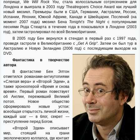
поприще,
We Will Rock You
, стала колоссальным сотрясением для
Лондона и выиграла в 2003 году Theatregoers Choice Award как лучший
новый мюзикл. Премьеры были в США, Германии, Австралии, России,
Испании, Японии, Южной Африке, Канаде и Швейцарии. Послений (на
момент 2007 года) мюзикл Бена
Tonight’s The Night
с популярными
песнями Рода Стюарта в течение года в показывался в Лондоне (2003
год), затем гастролировал по всей Великобритании.
В 2005 году Бен вернулся в стендап в первый раз с 1997 года,
проведя гастроли в Великобританию с
„Get A Grip“
. Затем он был тур в
Австралию и Новую Зеландию (2006 год) с
последующим выходом на
DVD.
Фантастика в творчестве
автора
В фантастике Бен Элтон
отметился романами-антиутопиями
«Слепая вера» и «Второй Эдем», а
также хронооперой «Время и снова
время». Первый роман повествует
об Англии, переживший Великий
потоп. Новое общество
сформировало новые устои:
всеобщая открытость личной жизни,
каждый шаг — в блог, секрет —
преступление перед Богом.
«Второй Эдем» описывает
мир, стоящий на грани
экологического коллапса, где контакт