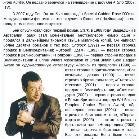
From Auntie
. Он недавно вернулся на телевидение с шоу
Get A Grip
(2007,
ITV).
В 2007 году Бен Элтон был награждён Special Golden Rose D’Or на
Международном фестивале телевидения в Люцерне (Швейцария) за его
вклад в телевизионное искусство.
Бен опубликовал свой первый роман,
Stark
, в 1988 году. Вышедший в
Австралии,
Stark
стал моментально бестселлером номер один и
продался в дальнейшем тиражом свыше миллиона копий. Он написал
более десятка романов с тех пор,
Gridlock
(1991) — первая строчка
продаж в Великобритании; «Второй Эдем» (1993) — первая строчка
продаж в Великобритании; «Попкорн» (1996) — первая строчка продаж в
Великобритании и Crime Writers Association of Great Britain Gold Dagger
Award за художественную литературу; «Звонок из прошлого» (1998) —
пятая строчка в британском
топе; «Все
возможно, детка» (1999) — пятая
строчка в британском топе; «Смерть за
стеклом» (2001) — первая строчка
продаж в Великобритании; «Светская
дурь» (2002) — первая строчка продаж
в Великобритании и награда WH Smiths
Peoples Choice Fiction Award; «До
последнего звонка» (2004) — пятая
строчка в британском топе; «Первая
жертва» (2005) — пятая строчка в
британском топе; «Номер один» (2006)
— пятая строчка в британском топе.
Все эти романы Бена были очень