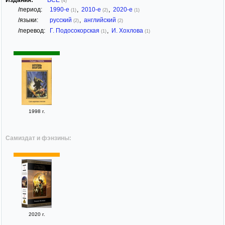
(4)
/период:
1990-е
,
2010-е
,
2020-е
(1)
(2)
(1)
/языки:
русский
,
английский
(2)
(2)
/перевод:
Г. Подосокорская
,
И. Хохлова
(1)
(1)
1998 г.
Самиздат и фэнзины:
2020 г.