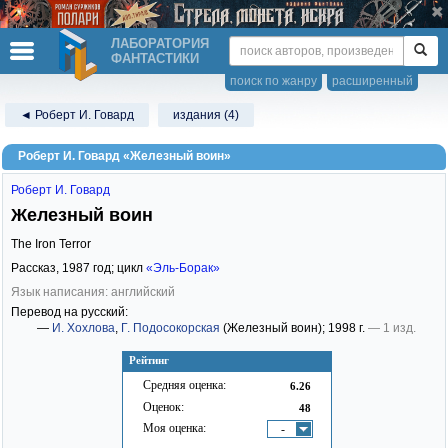
ЛАБОРАТОРИЯ
ФАНТАСТИКИ
поиск по жанру
расширенный
◄ Роберт И. Говард
издания (4)
Роберт И. Говард «Железный воин»
Роберт И. Говард
Железный воин
The Iron Terror
Рассказ,
1987
год; цикл
«Эль-Борак»
Язык написания: английский
Перевод на русский:
—
И. Хохлова
,
Г. Подосокорская
(Железный воин)
; 1998 г.
— 1 изд.
Рейтинг
Средняя оценка:
6.26
Оценок:
48
Моя оценка:
-