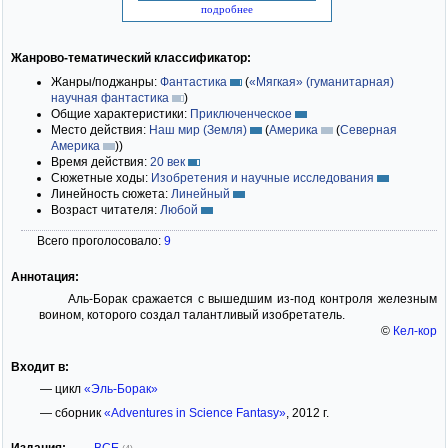
подробнее
Жанрово-тематический классификатор:
Жанры/поджанры:
Фантастика
(
«Мягкая» (гуманитарная)
научная фантастика
)
Общие характеристики:
Приключенческое
Место действия:
Наш мир (Земля)
(
Америка
(
Северная
Америка
)
)
Время действия:
20 век
Сюжетные ходы:
Изобретения и научные исследования
Линейность сюжета:
Линейный
Возраст читателя:
Любой
Всего проголосовало:
9
Аннотация:
Аль-Борак сражается с вышедшим из-под контроля железным
воином, которого создал талантливый изобретатель.
©
Кел-кор
Входит в:
— цикл
«Эль-Борак»
— сборник
«Adventures in Science Fantasy»
, 2012 г.
Издания:
ВСЕ