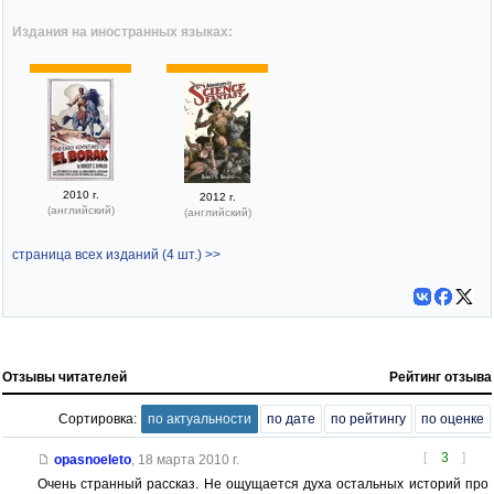
Издания на иностранных языках:
2010 г.
2012 г.
(английский)
(английский)
страница всех изданий (4 шт.) >>
Отзывы читателей
Рейтинг отзыва
Сортировка:
по актуальности
по дате
по рейтингу
по оценке
[
3
]
opasnoeleto
,
18 марта 2010 г.
Очень странный рассказ. Не ощущается духа остальных историй про