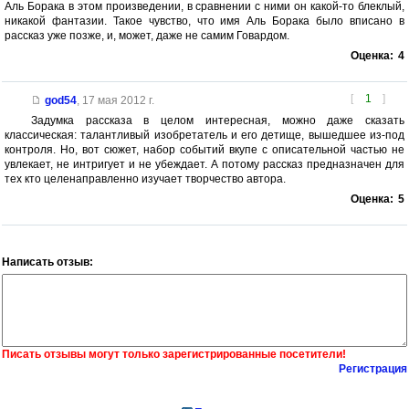
Аль Борака в этом произведении, в сравнении с ними он какой-то блеклый,
никакой фантазии. Такое чувство, что имя Аль Борака было вписано в
рассказ уже позже, и, может, даже не самим Говардом.
Оценка:
4
[
1
]
god54
,
17 мая 2012 г.
Задумка рассказа в целом интересная, можно даже сказать
классическая: талантливый изобретатель и его детище, вышедшее из-под
контроля. Но, вот сюжет, набор событий вкупе с описательной частью не
увлекает, не интригует и не убеждает. А потому рассказ предназначен для
тех кто целенаправленно изучает творчество автора.
Оценка:
5
Написать отзыв:
Писать отзывы могут только зарегистрированные посетители!
Регистрация