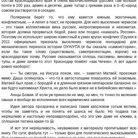
состав Краснодарского края и очень малочисленный (русских там больше
почти в 100 раз, армян в десятки, даже татар с греками раза в 3–4) народ
совсем растворится в соседях.
Поляринов берёт то, что ему кажется южным, экзотичным,
конфликтным, — и лепит в текст, не проверяя. Для него выселение черкесов
– это такая коллективная вина русских, непроговоренная и неизжитая,
которая должна прорваться бедой, рано или поздно «наказать Россию».
Поэтому он использует широко известный в узких кругах конфликт (Грузия в
2011 официально признала выселение черкесов геноцидом) для
механического переноса истории ОУН/УПА (я бы сказала «самоистории»,
если бы такое слово существовало, самопрезентации, короче) на
краснодарскую почву. Русские оказываются сплошь пассивны, виновны и
тупы, и даже зачем-то этот Краснодар бомбят «как Чечню». А вот адыги
ровно наоборот:
«— Ты смотри, на Иисуса похож, хех, – заметил Матвей, проезжая
мимо. Даша оглянулась – что-то в автостопщике показалось ей знакомым,
Матвей был прав, с бородой и в длинном грязном хиппарском балахоне он
как будто напоминал Христа, но дело было вовсе не в библейских мотивах.»
Агнцы Божии. И если уж принесли не мир, но меч, то точно по велению
свыше и вообще во исполнение всех кармических законов.
Идея автора прозрачна и написана таким капслоком сотым кеглем,
чтобы не заметить и не понять её шанса не было. Но подана так
неряшливо и настолько неправдоподобно, что это уже даже не клюква, а
сплошная тютина какая-то 🤗
И вот эти неряшливость, неуважение к материалу пропитывают всю
книгу. По сути, фабула тут — только фон для политического высказывания.