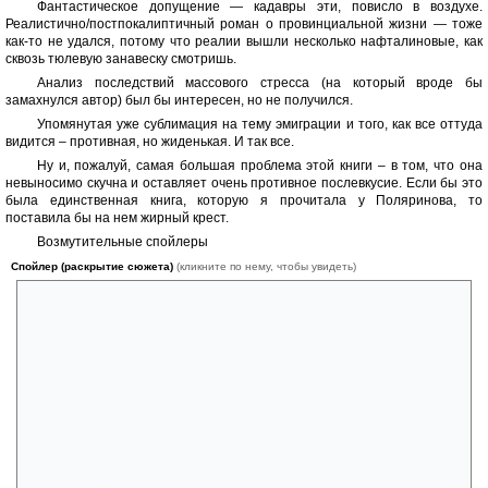
Фантастическое допущение — кадавры эти, повисло в воздухе.
Реалистично/постпокалиптичный роман о провинциальной жизни — тоже
как-то не удался, потому что реалии вышли несколько нафталиновые, как
сквозь тюлевую занавеску смотришь.
Анализ последствий массового стресса (на который вроде бы
замахнулся автор) был бы интересен, но не получился.
Упомянутая уже сублимация на тему эмиграции и того, как все оттуда
видится – противная, но жиденькая. И так все.
Ну и, пожалуй, самая большая проблема этой книги – в том, что она
невыносимо скучна и оставляет очень противное послевкусие. Если бы это
была единственная книга, которую я прочитала у Поляринова, то
поставила бы на нем жирный крест.
Возмутительные спойлеры
Спойлер (раскрытие сюжета)
(кликните по нему, чтобы увидеть)
1. Основные персонажи весьма неприятные и довольно
инфантильные люди, и эта неприязнь усиливается за счет того, что
автор пытается привлечь читателя на их сторону.
2. Больше всего логических претензий к научной стороне
вопроса. Исследовательская программа Даши – вообще не
продумана никак. Она таскает за собой центнер оборудования, но ни
разу за весь роман им не пользуется. Собственно, все ее
исследование ограничивается разговорами с людьми в рамках
пунктов методички.
3. Карабканье по заброшкам выглядит незакрытым гештальтом
автора, но наверное, он так пытается отобразить разверзнутые