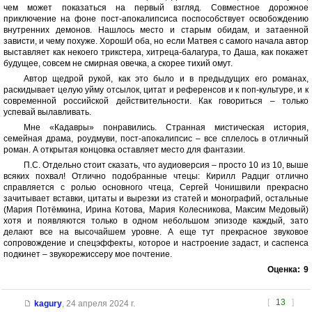
чем может показаться на первый взгляд. Совместное дорожное
приключение на фоне пост-апокалипсиса поспособствует освобождению
внутренних демонов. Нашлось место и старым обидам, и затаенной
зависти, и чему похуже. ХорошИ оба, но если Матвея с самого начала автор
выставляет как некоего трикстера, хитреца-балагура, то Даша, как покажет
будущее, совсем не смирная овечка, а скорее тихий омут.
Автор щедрой рукой, как это было и в предыдущих его романах,
раскидывает целую уйму отсылок, цитат и референсов и к поп-культуре, и к
современной российской действительности. Как говориться – только
успевай вылавливать.
Мне «Кадавры» понравились. Странная мистическая история,
семейная драма, роудмуви, пост-апокалипсис – все сплелось в отличный
роман. А открытая концовка оставляет место для фантазии.
П.С. Отдельно стоит сказать, что аудиоверсия – просто 10 из 10, выше
всяких похвал! Отлично подобранные чтецы: Кирилл Радциг отлично
справляется с ролью основного чтеца, Сергей Чонишвили прекрасно
зачитывает вставки, цитаты и вырезки из статей и монографий, остальные
(Мария Потёмкина, Ирина Котова, Мария Колесникова, Максим Медовый)
хотя и появляются только в одном небольшом эпизоде каждый, зато
делают все на высочайшем уровне. А еще тут прекрасное звуковое
сопровождение и спецэффекты, которое и настроение задаст, и саспенса
подкинет – звукорежиссеру мое почтение.
Оценка:
9
[
13
]
kagury
,
24 апреля 2024 г.