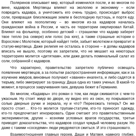
Поляринов описывает мир, который изменился после, и во многом по
вине, кадавров. Мертвецы влияют на экологию и экономику – если
повредить кадавра, а уничтожить его очень трудно, происходит выброс
соли, превращая близлежащие земли в бесплодную пустошь, и портя еду.
Они влияют на геополитику – во многом из-за кадавров началась
гражданская война в России, и часть ее территории оккупировал Китай.
Влияют на фольклор, особенно детский – страшилки что кадавр заберет
твое тепло (на севере) или голос (на юге), а также страшные истории о
Взрослом с Молотком, который найдет тебя, забьет молотком и превратит в
статую-мертвеца. Даже религия не осталась в стороне – в догмы кадавров
вписать не вышло, поэтому их запретили, что не мешает на некоторых
территориях молится «дитяткам», или даже делать поминальный салат из
соли, собранной с кадавров.
Что характерно, правительство запретило публично освещать
появление мертвецов, а за попытки распространения информации, как и за
изучение жмуров, виновные получают «звание» инагента, и либо садятся в
тюрьму, либо эмигрируют за границу. Даша одна из таких ученых. В какой-то
момент, в процессе закручивания гаек, девушка бежит в Германию.
Во многом, «Кадавры» это роман о том, как люди сживаются с чем-то
ужасным. Ну стоит жмур во дворе, ну видно его из окон, ну покрываются
солью дверные ручки и зеркала, ну и что? Переезжать теперь? Он же
просто стоит… Кто-то молится трупам-статуям, кто-то приносит одежду,
кто-то предпочитает игнорировать. Одни считают это правительственным
экспериментом, другие – кознями условных врагов государства, третьи
приводят доказательства, что кадавров создал чуждый человеку разум. Но
даже с такими «соседями» люди умудряются сжиться. И это страшновато.
Взаимоотношения главных героев, Даши и Матвея, намного глубже,