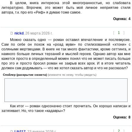
В целом, книга интересна этой многогранностью, но слабовата
литературно. Впрочем, это может быть моё личное неприятие стиля
автора, т.к. про его «Риф» я думаю тоже самое.
Оценка:
4
[
1
]
nickd
,
26 марта 2026 г.
Можно сказать одно — роман оставил впечатление и послевкусие.
Сам по себе он похож на «роад муви» по стилизованной «хтони» с
соляными мертвецами. В книге не так много фантастики, кроме сеттинга, и
намного больше личных терзаний и мыслей героев. Однако автор как мне
кажется просто в определенный момен понял что не может писать больше
про это и просто бросил роман не закрыв всех арок. И в итоге читатель
должен сам додумывать — что же хотел сказать автор и что не рассказал?
Спойлер (раскрытие сюжета)
(кликните по нему, чтобы увидеть)
Например логичным выглядит то, что кадавры стали появляться
после смерти ребенка в подземелье, где сам автор указывает, что там
что то было заперто и дети это открыли. Но дальнейшего развития
эта идея не получила...
Как итог — роман однозначно стоит прочитать. Он хорошо написан и
затягивает. Но, что такое «кадавры»?
Оценка:
8
[
2
]
Lib217
,
23 января 2026 г.