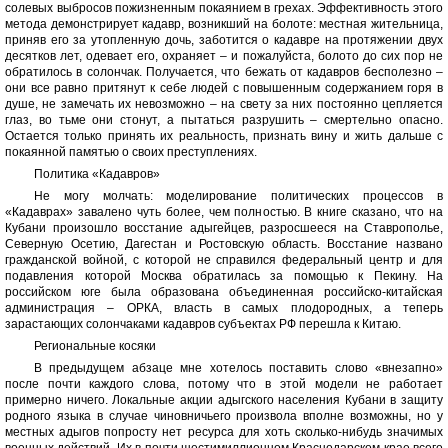
солевых выбросов пожизненным покаянием в грехах. Эффективность этого
метода демонстрирует кадавр, возникший на болоте: местная жительница,
приняв его за утопленную дочь, заботится о кадавре на протяжении двух
десятков лет, одевает его, охраняет – и пожалуйста, болото до сих пор не
обратилось в солончак. Получается, что бежать от кадавров бесполезно –
они все равно притянут к себе людей с повышенным содержанием горя в
душе, не замечать их невозможно – на свету за них постоянно цепляется
глаз, во тьме они стонут, а пытаться разрушить – смертельно опасно.
Остается только принять их реальность, признать вину и жить дальше с
покаянной памятью о своих преступлениях.
Политика «Кадавров»
Не могу молчать: моделирование политических процессов в
«Кадаврах» завалено чуть более, чем полностью. В книге сказано, что на
Кубани произошло восстание адыгейцев, разросшееся на Ставрополье,
Северную Осетию, Дагестан и Ростовскую область. Восстание названо
гражданской войной, с которой не справился федеральный центр и для
подавления которой Москва обратилась за помощью к Пекину. На
российском юге была образована объединенная российско-китайская
администрация – ОРКА, власть в самых плодородных, а теперь
зарастающих солончаками кадавров субъектах РФ перешла к Китаю.
Региональные косяки
В предыдущем абзаце мне хотелось поставить слово «внезапно»
после почти каждого слова, потому что в этой модели не работает
примерно ничего. Локальные акции адыгского населения Кубани в защиту
родного языка в случае чиновничьего произвола вполне возможны, но у
местных адыгов попросту нет ресурса для хоть сколько-нибудь значимых