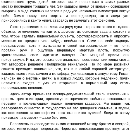
окаменевшие трупы детей, которые стали появляться в самых разных
местах последние тридцать лет. Эти кадавры время от времени совершают
выбросы в виде солевых налетов в радиусе нескольких километров вокруг
себя. Земля вокруг них мертва и неплодородна, хотя люди уже
приноровились и как-то живут, стараясь не замечать этот феномен.
Сюжет развивается по лекалам роуд-муви – герои катаются от одного
объекта, отмеченного на карте, к другому; их основная задача состоит в
том, чтобы сделать видеосъемку объекта, сфотографировать и опросить
местных на предмет чего-нибудь необычного. Сами по себе кадавры
предсказуемы, хоть и жутковаты в своей материальности – вот они,
протяни руку и ощутишь шершавую мертвую плоть, покрытую
кристалликами соли: «дитятки плачут». Это мощный прием: они
присутствуют. И да, это весьма оригинальные провозвестники конца света,
тут авторское решение Поляринова гениальное. Но по мере развития
сюжета приходит понимание, что, как и в любой хорошей литературе,
кадавры всего лишь символ и метафора, усиливающая главную тему. Роман
написан не о мертвых детях, а о живых людях, которые медленно, почти
незаметно сходят с ума от вторжения в нормальный мир столь
ненормального явления.
Здесь автор применяет псевдо-документальный стиль изложения и
приемы крипто-истории, презентуя исторические события, связанные с
первыми и последующими годами появления кадавров. Мы видим, как
реагировало общество и государство на это длящееся событие, и видим,
как постепенно катастрофа из шока становится рутиной. Люди ко всему
привыкают, а к смерти – даже быстрее.
Параллельно исследуется химия отношений между братом и сестрой,
которые мягко говоря непростые. Через все повествование протянут этот