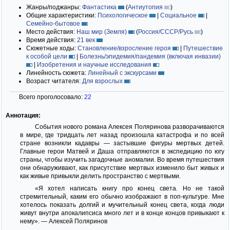
Жанры/поджанры:
Фантастика
(
Антиутопия
)
Общие характеристики:
Психологическое
|
Социальное
|
Семейно-бытовое
Место действия:
Наш мир (Земля)
(
Россия/СССР/Русь
)
Время действия:
21 век
Сюжетные ходы:
Становление/взросление героя
|
Путешествие
к особой цели
|
Болезнь/эпидемия/пандемия (включая инвазии)
|
Изобретения и научные исследования
Линейность сюжета:
Линейный с экскурсами
Возраст читателя:
Для взрослых
Всего проголосовало:
22
Аннотация:
События нового романа Алексея Поляринова разворачиваются
в мире, где тридцать лет назад произошла катастрофа и по всей
стране возникли кадавры — застывшие фигуры мертвых детей.
Главные герои Матвей и Даша отправляются в экспедицию по югу
страны, чтобы изучить загадочные аномалии. Во время путешествия
они обнаруживают, как присутствие мертвых изменило быт живых и
как живые привыкли делить пространство с мертвыми.
«Я хотел написать книгу про конец света. Но не такой
стремительный, каким его обычно изображают в поп-культуре. Мне
хотелось показать долгий и мучительный конец света, когда люди
живут внутри апокалипсиса много лет и в конце концов привыкают к
нему». — Алексей Поляринов