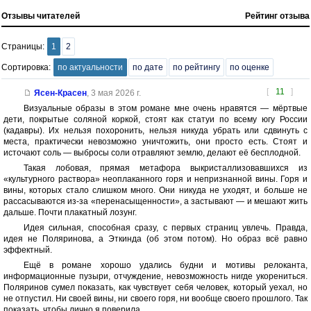
Отзывы читателей
Рейтинг отзыва
Страницы:
1
2
Сортировка:
по актуальности
по дате
по рейтингу
по оценке
[
11
]
Ясен-Красен
,
3 мая 2026 г.
Визуальные образы в этом романе мне очень нравятся — мёртвые
дети, покрытые соляной коркой, стоят как статуи по всему югу России
(кадавры). Их нельзя похоронить, нельзя никуда убрать или сдвинуть с
места, практически невозможно уничтожить, они просто есть. Стоят и
источают соль — выбросы соли отравляют землю, делают её бесплодной.
Такая лобовая, прямая метафора выкристаллизовавшихся из
«культурного раствора» неоплаканного горя и непризнанной вины. Горя и
вины, которых стало слишком много. Они никуда не уходят, и больше не
рассасываются из-за «перенасыщенности», а застывают — и мешают жить
дальше. Почти плакатный лозунг.
Идея сильная, способная сразу, с первых страниц увлечь. Правда,
идея не Поляринова, а Эткинда (об этом потом). Но образ всё равно
эффектный.
Ещё в романе хорошо удались будни и мотивы релоканта,
информационные пузыри, отчуждение, невозможность нигде укорениться.
Поляринов сумел показать, как чувствует себя человек, который уехал, но
не отпустил. Ни своей вины, ни своего горя, ни вообще своего прошлого. Так
показать, чтобы лично я поверила.