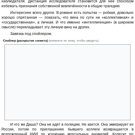
наблюдателя. Дистанция исследователя становится для неё способом
избежать признания собственной вовлечённости в общую трагедию.
Интереснее всего другое. В романе есть попытка — робкая, довольно
хорошо спрятанная — показать, что вина по сути не «коллективная» и
«государственная», а личная. И что именно «интеллигенция» (в широком
смысле) перекладывает эту личную вину на других.
Завязка под спойлером.
Спойлер (раскрытие сюжета)
(кликните по нему, чтобы увидеть)
Первая личная вина в сюжете — Матвея и Даши. Матвей заманил
Дашу и её друга Алёшу в катакомбы, где те провалились в шахту.
Сбежал и рассказал о том, что дети «кажется, собирались в
катакомбы» только на следующий день, так и не признавшись в своей
роли в этой трагедии. Алёша погиб. Это вина Матвея. Даша выжила,
но никому не рассказала о Матвее. Это молчание — первое
преступление Даши перед памятью Алёши и его родными.
Вторая вина — только Дашина. Около 20 лет спустя она находит
племянницу Настю упавшей в котлован на заброшенной стройке. И
оставляет без помощи так же, как когда-то Матвей оставил её саму.
Но Матвей хотя бы на следующий день навёл взрослых на след
пропавших детей, хоть и не признался, что сам позвал туда сестру и
друга. А Даша просто бросает на Настю сверху пачку сигарет и
уходит. Никому ничего не сообщает. Настя умирает.
И что же Даша? Она не идёт в полицию. Не кается. Она эмигрирует из
России, потом по приглашению бывшего коллеги возвращается в
возрожденный НИИ по изучению мортальных аномалий. Колесит по