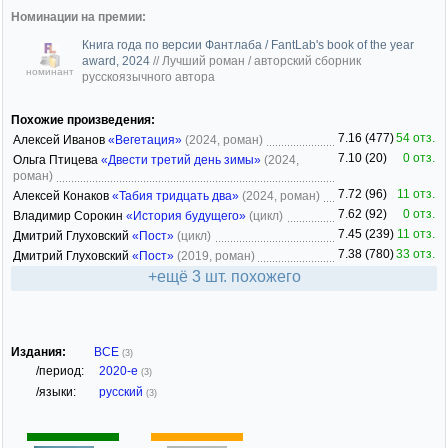
Номинации на премии:
Книга года по версии Фантлаба / FantLab's book of the year
award, 2024
//
Лучший роман / авторский сборник
номинант
русскоязычного автора
Похожие произведения:
7.16 (477)
54 отз.
Алексей Иванов
«Вегетация»
(2024, роман)
7.10 (20)
0 отз.
Ольга Птицева
«Двести третий день зимы»
(2024,
роман)
7.72 (96)
11 отз.
Алексей Конаков
«Табия тридцать два»
(2024, роман)
7.62 (92)
0 отз.
Владимир Сорокин
«История будущего»
(цикл)
7.45 (239)
11 отз.
Дмитрий Глуховский
«Пост»
(цикл)
7.38 (780)
33 отз.
Дмитрий Глуховский
«Пост»
(2019, роман)
+ещё 3 шт. похожего
Издания:
ВСЕ
(3)
/период:
2020-е
(3)
/языки:
русский
(3)