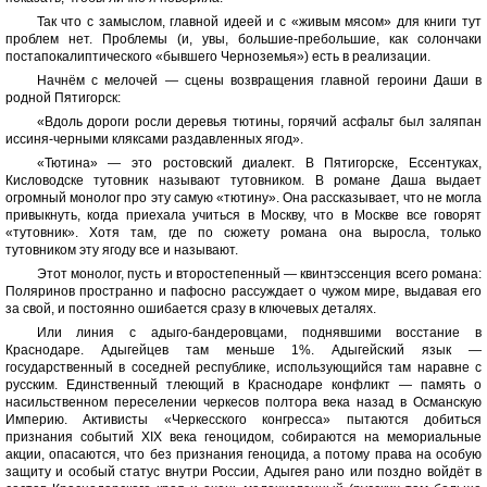
Так что с замыслом, главной идеей и с «живым мясом» для книги тут
проблем нет. Проблемы (и, увы, большие-пребольшие, как солончаки
постапокалиптического «бывшего Черноземья») есть в реализации.
Начнём с мелочей — сцены возвращения главной героини Даши в
родной Пятигорск:
«Вдоль дороги росли деревья тютины, горячий асфальт был заляпан
иссиня-черными кляксами раздавленных ягод».
«Тютина» — это ростовский диалект. В Пятигорске, Ессентуках,
Кисловодске тутовник называют тутовником. В романе Даша выдает
огромный монолог про эту самую «тютину». Она рассказывает, что не могла
привыкнуть, когда приехала учиться в Москву, что в Москве все говорят
«тутовник». Хотя там, где по сюжету романа она выросла, только
тутовником эту ягоду все и называют.
Этот монолог, пусть и второстепенный — квинтэссенция всего романа:
Поляринов пространно и пафосно рассуждает о чужом мире, выдавая его
за свой, и постоянно ошибается сразу в ключевых деталях.
Или линия с адыго-бандеровцами, поднявшими восстание в
Краснодаре. Адыгейцев там меньше 1%. Адыгейский язык —
государственный в соседней республике, использующийся там наравне с
русским. Единственный тлеющий в Краснодаре конфликт — память о
насильственном переселении черкесов полтора века назад в Османскую
Империю. Активисты «Черкесского конгресса» пытаются добиться
признания событий XIX века геноцидом, собираются на мемориальные
акции, опасаются, что без признания геноцида, а потому права на особую
защиту и особый статус внутри России, Адыгея рано или поздно войдёт в