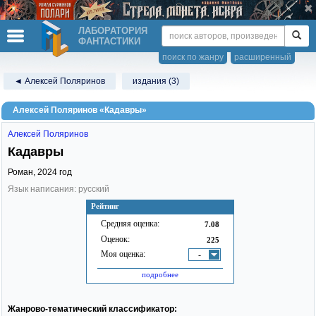
ЛАБОРАТОРИЯ
ФАНТАСТИКИ
поиск по жанру
расширенный
◄ Алексей Поляринов
издания (3)
Алексей Поляринов «Кадавры»
Алексей Поляринов
Кадавры
Роман,
2024
год
Язык написания: русский
Рейтинг
Средняя оценка:
7.08
Оценок:
225
Моя оценка:
-
подробнее
Жанрово-тематический классификатор: