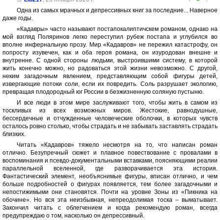
Одна из самых мрачных и депрессивных книг за последние... Наверное
даже годы.
«Кадавры» часто называют постапокалиптичскем романом, однако на
мой взгляд Поляринов легко переступил рубеж постапа и углубился во
вполне инфернальную прозу. Мир «Кадавров» не пережил катастрофу, он
попросту изувечен, как и оба героя романа, он изуродован внешне и
внутренне. С одной стороны людьми, выстроившими систему, в которой
жить конечно можно, но радоваться этой жизни невозможно. С другой,
неким загадочным явлением, представляющим собой фигуры детей,
извергающие потоки соли, если их повредить. Соль разрушает экологию,
превращая плодородный юг России в безжизненную соляную пустыню.
И все люди в этом мире заслуживают того, чтобы жить в самом из
тоскливых из всех возможных миров. Жестокие, равнодушные,
бессердечные и отчужденные человеческие оболочки, в которых чувств
осталось ровно столько, чтобы страдать и не забывать заставлять страдать
близких.
Читать «Кадавров» тяжело несмотря на то, что написан роман
отлично. Безупречный сюжет и плавное повествование с провалами в
воспоминания и псевдо-документальными вставками, поясняющими реалии
параллельной вселенной, где разворачивается эта история.
Фантастический элемент, необъяснимые фигуры, вписан отлично, и чем
больше подробностей о фигурах появляется, тем более загадочными и
непостижимыми они становятся. Почти на уровне Зоны из «Пикника на
обочине». Но вся эта неизбывная, непреодолимая тоска – выматывает.
Закончил читать с облегчением и когда рекомендую роман, всегда
предупреждаю о том, насколько он депрессивный.