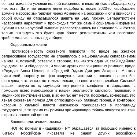
сепаратизма при условии полной пассивности властей (как в «Кадаврах») у
них есть. Да и мотивацию легко подобрать: после 2023-го карабахские
армяне массово эмигрируют через Армению на российский юг и приносят с
собой обиду на отказавшуюся давить на Баку Москву. Сепаратистские
настроения нарастают и происходит тот же самый социальный взрыв на
Кубани из-за нерусской вывески, распространяясь на Ставрополь и Ростов,
только выглядеть это будет куда более реалистичным, чем восстание
крайне малочисленных адыгейцев.
Федеральные косяки
Противоречивость сюжетного поворота, что вроде бы жесткое
репрессивное государство не справилось с национальным сепаратизмом
на юге, я, пожалуй, оставлю в стороне, так как это одна из свай идейного
фундамента и «Кадавров», и многих других оппозиционных романов, вроде
«Раунда» Анны Немзер и «Средней Эдды» Дмитрия Захарова. У таких
писателей попросту не фантазируются истории о плохих властях без
фантдопа, что власти не только плохие, но еще и очень слабые. Сильной
власти, аккуратно купирующей внутренний конфликт в зародыше с
помощью всего имеющегося в нашей реальности силового, правового и
медийного инструментария, в их книгах нет места, поскольку, во-первых, это
явная сюжетная помеха для оппозиционных главных героев, а во-вторых,
история о сильной власти неизбежно преобразится в пропаганду
государства, в то время как романы про «кровавую гэбню» пишутся все-таки
с противоположной целью.
Внешнеполитические косяки
НО! Но почему в «Кадаврах» РФ обращается за помощью именно к
Китаю? Российские писатели не знают других российских