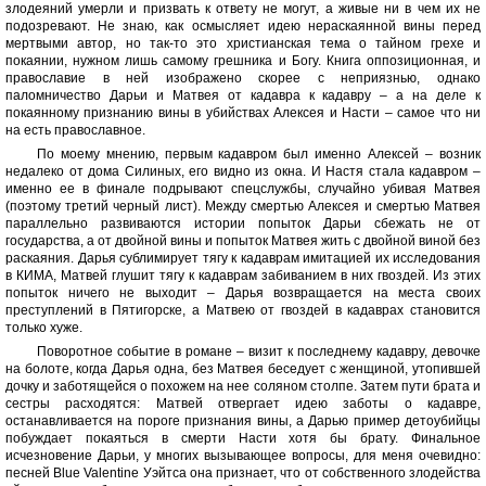
злодеяний умерли и призвать к ответу не могут, а живые ни в чем их не
подозревают. Не знаю, как осмысляет идею нераскаянной вины перед
мертвыми автор, но так-то это христианская тема о тайном грехе и
покаянии, нужном лишь самому грешника и Богу. Книга оппозиционная, и
православие в ней изображено скорее с неприязнью, однако
паломничество Дарьи и Матвея от кадавра к кадавру – а на деле к
покаянному признанию вины в убийствах Алексея и Насти – самое что ни
на есть православное.
По моему мнению, первым кадавром был именно Алексей – возник
недалеко от дома Силиных, его видно из окна. И Настя стала кадавром –
именно ее в финале подрывают спецслужбы, случайно убивая Матвея
(поэтому третий черный лист). Между смертью Алексея и смертью Матвея
параллельно развиваются истории попыток Дарьи сбежать не от
государства, а от двойной вины и попыток Матвея жить с двойной виной без
раскаяния. Дарья сублимирует тягу к кадаврам имитацией их исследования
в КИМА, Матвей глушит тягу к кадаврам забиванием в них гвоздей. Из этих
попыток ничего не выходит – Дарья возвращается на места своих
преступлений в Пятигорске, а Матвею от гвоздей в кадаврах становится
только хуже.
Поворотное событие в романе – визит к последнему кадавру, девочке
на болоте, когда Дарья одна, без Матвея беседует с женщиной, утопившей
дочку и заботящейся о похожем на нее соляном столпе. Затем пути брата и
сестры расходятся: Матвей отвергает идею заботы о кадавре,
останавливается на пороге признания вины, а Дарью пример детоубийцы
побуждает покаяться в смерти Насти хотя бы брату. Финальное
исчезновение Дарьи, у многих вызывающее вопросы, для меня очевидно:
песней Blue Valentine Уэйтса она признает, что от собственного злодейства