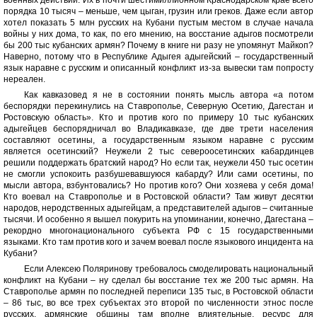
военных действий. Их в почти шестимиллионном Краснодарском крае всего
порядка 10 тысяч – меньше, чем цыган, грузин или греков. Даже если автор
хотел показать 5 млн русских на Кубани пустым местом в случае начала
войны у них дома, то как, по его мнению, на восстание адыгов посмотрели
бы 200 тыс кубанских армян? Почему в книге ни разу не упомянут Майкоп?
Наверно, потому что в Республике Адыгея адыгейский – государственный
язык наравне с русским и описанный конфликт из-за вывески там попросту
нереален.
Как кавказовед я не в состоянии понять мысль автора «а потом
беспорядки перекинулись на Ставрополье, Северную Осетию, Дагестан и
Ростовскую область». Кто и против кого по примеру 10 тыс кубанских
адыгейцев беспорядничал во Владикавказе, где две трети населения
составляют осетины, а государственным языком наравне с русским
является осетинский? Неужели 2 тыс североосетинских кабардинцев
решили поддержать братский народ? Но если так, неужели 450 тыс осетин
не смогли успокоить разбушевавшуюся кабарду? Или сами осетины, по
мысли автора, взбунтовались? Но против кого? Они хозяева у себя дома!
Кто воевал на Ставрополье и в Ростовской области? Там живут десятки
народов, неродственных адыгейцам, а представителей адыгов – считанные
тысячи. И особенно я вышел покурить на упоминании, конечно, Дагестана –
рекордно многонационального субъекта РФ с 15 государственными
языками. Кто там против кого и зачем воевал после языкового инцидента на
Кубани?
Если Алексею Поляринову требовалось смоделировать национальный
конфликт на Кубани – ну сделал бы восстание тех же 200 тыс армян. На
Ставрополье армян по последней переписи 135 тыс, в Ростовской области
– 86 тыс, во все трех субъектах это второй по численности этнос после
русских, армянские общины там вполне влиятельные, ресурс для