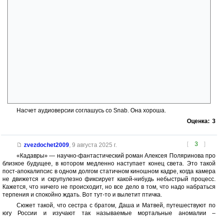
дыры в описываемой стране.
4. Неуместный мат. Не знаю, в каких институтах учился автор, но
в нормальных НИИ работают люди с нормальным лексиконом.
5. Ситуация с исчезновением Даши вообще непонятная. Что это
были за синяки? Кто за ней следил и следил ли, или это обострение
кадаврового заболевания? Если она оставила Матвею диктофонную
запись, значит ее исчезновение – это самоубийство?
6. Бесит изображенное отсутствие в России нормальных людей.
Все тут либо мятущиеся грешники, либо наивные дурачки, либо
погрязшие в быту обыватели, либо быдловатые менты. И только
Европа у нас – нежный приют интеллигентов.
Насчет аудиоверсии соглашусь со Snab. Она хороша.
Оценка:
3
[
3
]
zvezdochet2009
,
9 августа 2025 г.
«Кадавры» — научно-фантастический роман Алексея Поляринова про
близкое будущее, в котором медленно наступает конец света. Это такой
пост-апокалипсис в одном долгом статичном киношном кадре, когда камера
не движется и скрупулезно фиксирует какой-нибудь небыстрый процесс.
Кажется, что ничего не происходит, но все дело в том, что надо набраться
терпения и спокойно ждать. Вот тут-то и вылетит птичка.
Сюжет такой, что сестра с братом, Даша и Матвей, путешествуют по
югу России и изучают так называемые мортальные аномалии –