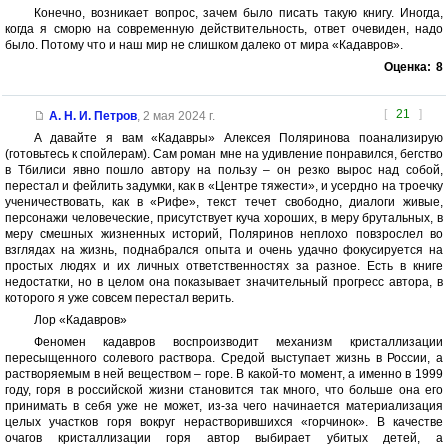
Конечно, возникает вопрос, зачем было писать такую книгу. Иногда,
когда я сморю на современную действительность, ответ очевиден, надо
было. Потому что и наш мир не слишком далеко от мира «Кадавров».
Оценка:
8
[
21
]
А. Н. И. Петров
,
2 мая 2024 г.
А давайте я вам «Кадавры» Алексея Поляринова поанализирую
(готовьтесь к спойлерам). Сам роман мне на удивление понравился, бегство
в Тбилиси явно пошло автору на пользу – он резко вырос над собой,
перестал и фейлить задумки, как в «Центре тяжести», и усердно на троечку
ученичествовать, как в «Рифе», текст течет свободно, диалоги живые,
персонажи человеческие, присутствует куча хороших, в меру брутальных, в
меру смешных жизненных историй, Поляринов неплохо повзрослел во
взглядах на жизнь, поднабрался опыта и очень удачно фокусируется на
простых людях и их личных ответственностях за разное. Есть в книге
недостатки, но в целом она показывает значительный прогресс автора, в
которого я уже совсем перестал верить.
Лор «Кадавров»
Феномен кадавров воспроизводит механизм кристаллизации
пересыщенного солевого раствора. Средой выступает жизнь в России, а
растворяемым в ней веществом – горе. В какой-то момент, а именно в 1999
году, горя в российской жизни становится так много, что больше она его
принимать в себя уже не может, из-за чего начинается материализация
целых участков горя вокруг нерастворившихся «горчинок». В качестве
очагов кристаллизации горя автор выбирает убитых детей, а