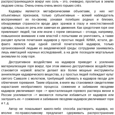
распространяющаяся вокруг них соль – это, очевидно, пролитые в землю
людские слезы. Очень-очень-очень много горьких слёз.
Кадавры являются метафизическими объектами, у них нет
объективных признаков, только субъективные – всякий наблюдатель
воспринимает их по-своему, узнавая погибших родных и близких,
обнаруживая странности вроде двух зрачков в глазу и неестественной
одежды, слыша их речь или замечая их движения. Как средоточия горя они
привлекают людей, так или иначе с горем связанных – отсюда, например,
повышенное внимание к ним властей с попытками их уничтожить, а также
расцвет культов почитания кадавров у простых людей. КИМА, кстати, де-
факто являлся еще одной сектой почитателей кадавров, только
организованной людьми из академической среды: сотрудники занимались
лишь имитацией научных исследований, а на деле посещали мортальные
аномалии по зову горя.
Деструктивное воздействие на кадавров приводит к усилению
материализации горя вокруг, при этом именно деструктивное воздействие
становится нормой: власти делают все более мощные инструменты
аннигиляции кадаврического вещества, а у простых людей побеждает культ
святого Самаэля с молотком, требующий забивать в кадавров гвозди для
облегчения горевания. Таким образом, в книге мы становимся свидетелями
нарастания необратимого процесса: сожжение и забивание гвоздями
кадавров увеличивают горе –> кристаллизация горевого раствора жизни в
России усиливается –> множатся попытки избавиться от кадавров или
заглушить их -> сожжение и забивание гвоздями кадавров увеличивают горе
и т. д.
Автор не показывает какого-либо способа растворить кадавра, но
вполне по-православному предлагает сдерживать распространение