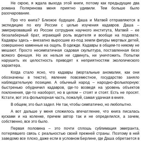
Не скрою, я ждала выхода этой книги, потому как предыдущие два
романа Поляринова меня приятно удивили. Тем больше было
разочарование.
Про что книга? Близкое будущее. Даша и Матвей отправляются в
экспедицию по югу России с целью изучения кадавров. Даша –
эмигрировавший из России сотрудник научного института, Матвей – ее
безалаберный брат, играющий роль водителя и вообще на подхвате.
Кадавры здесь – внезапно выросшие из-под земли фигуры мертвых детей,
совершенно каменные на ощупь. В одежде. Кадавры в общем-то никому не
мешают. Просто несимпатичная садовая скульптура, поставленная безо
всякого феншуя. Но их нельзя ни сдвинуть, ни уничтожить. Попытки
нарушить их целостность приводят к неприятностям экологического
характера.
Когда стало ясно, что кадавры (мортальные аномалии, как они
обозначены в тексте), явление повсеместное, государство заняло
наблюдательную позицию. А обычный народ – народно-фольклорную:
быстренько обудничил кадавров, где-то возведя на уровень объектов
поклонения, где-то наоборот, но в целом – стоят и стоят. Есть не просят.
Кстати, вот эта фольклорная часть, пожалуй, самая удачная в книге.
В общем, это был задел. Не так, чтобы симпатично, но любопытно.
А вот дальше у меня сложилось впечатление, что книга писалась
кусками и на коленке, причем автор так и не определился, а зачем,
собственно, все это было.
Первая половина – это почти сплошь сублимация эмигранта,
потерявшего связь с реальностью своей прежней страны. Поэтому в ней
заведомо все плохо, даже если в условном Берлине, где Даша обретается в