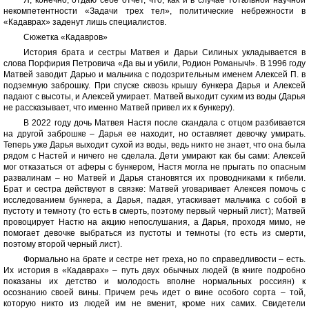
Я, конечно, отдаю себе отчет, что, как и в случае тотальной научной
некомпетентности «Задачи трех тел», политические небрежности в
«Кадаврах» заденут лишь специалистов.
Сюжетка «Кадавров»
История брата и сестры Матвея и Дарьи Силиных укладывается в
слова Порфирия Петровича «Да вы и убили, Родион Романыч!». В 1996 году
Матвей заводит Дарью и мальчика с подозрительным именем Алексей П. в
подземную заброшку. При спуске сквозь крышу бункера Дарья и Алексей
падают с высоты, и Алексей умирает. Матвей выходит сухим из воды (Дарья
не рассказывает, что именно Матвей привел их к бункеру).
В 2022 году дочь Матвея Настя после скандала с отцом разбивается
на другой заброшке – Дарья ее находит, но оставляет девочку умирать.
Теперь уже Дарья выходит сухой из воды, ведь никто не знает, что она была
рядом с Настей и ничего не сделала. Дети умирают как бы сами: Алексей
мог отказаться от аферы с бункером, Настя могла не прыгать по опасным
развалинам – но Матвей и Дарья становятся их проводниками к гибели.
Брат и сестра действуют в связке: Матвей уговаривает Алексея помочь с
исследованием бункера, а Дарья, падая, утаскивает мальчика с собой в
пустоту и темноту (то есть в смерть, поэтому первый черный лист); Матвей
провоцирует Настю на акцию непослушания, а Дарья, проходя мимо, не
помогает девочке выбраться из пустоты и темноты (то есть из смерти,
поэтому второй черный лист).
Формально на брате и сестре нет греха, но по справедливости – есть.
Их история в «Кадаврах» – путь двух обычных людей (в книге подробно
показаны их детство и молодость вполне нормальных россиян) к
осознанию своей вины. Причем речь идет о вине особого сорта – той,
которую никто из людей им не вменит, кроме них самих. Свидетели