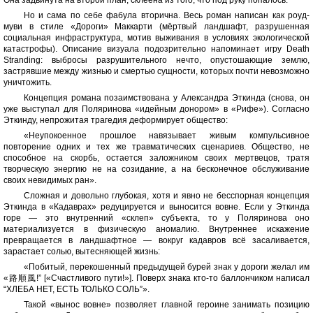
Она задвинута на второй план, склеена из того, что под руку попалось.
Но и сама по себе фабула вторична. Весь роман написан как роуд-
муви в стиле «Дороги» Маккарти (мёртвый ландшафт, разрушенная
социальная инфраструктура, мотив выживания в условиях экологической
катастрофы). Описание визуала подозрительно напоминает игру Death
Stranding: выбросы разрушительного нечто, опустошающие землю,
застрявшие между жизнью и смертью сущности, которых почти невозможно
уничтожить.
Концепция романа позаимствована у Александра Эткинда (снова, он
уже выступал для Поляринова «идейным донором» в «Рифе»). Согласно
Эткинду, непрожитая трагедия деформирует общество:
«Неупокоенное прошлое навязывает живым компульсивное
повторение одних и тех же травматических сценариев. Общество, не
способное на скорбь, остается заложником своих мертвецов, тратя
творческую энергию не на созидание, а на бесконечное обслуживание
своих невидимых ран».
Сложная и довольно глубокая, хотя и явно не бесспорная концепция
Эткинда в «Кадаврах» редуцируется и выносится вовне. Если у Эткинда
горе — это внутренний «склеп» субъекта, то у Поляринова оно
материализуется в физическую аномалию. Внутреннее искажение
превращается в ландшафтное — вокруг кадавров всё засаливается,
зарастает солью, вытесняющей жизнь:
«Побитый, перекошенный предыдущей бурей знак у дороги желал им
«路順風!” [«Счастливого пути!»]. Поверх знака кто-то баллончиком написал
“ХЛЕБА НЕТ, ЕСТЬ ТОЛЬКО СОЛЬ”».
Такой «вынос вовне» позволяет главной героине занимать позицию