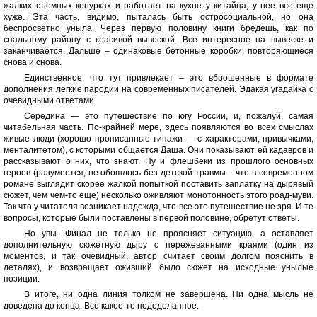
жалких съемных конурках и работает на кухне у китайца, у нее все еще
хуже. Эта часть, видимо, пыталась быть остросоциальной, но она
беспросветно уныла. Через первую половину книги бредешь, как по
спальному району с красивой вывеской. Все интересное на вывеске и
заканчивается. Дальше – одинаковые бетонные коробки, повторяющиеся
снова и снова.
Единственное, что тут привлекает – это вброшенные в формате
дополнения легкие пародии на современных писателей. Эдакая угадайка с
очевидными ответами.
Середина — это путешествие по югу России, и, пожалуй, самая
читабельная часть. По-крайней мере, здесь появляются во всех смыслах
живые люди (хорошо прописанные типажи — с характерами, привычками,
менталитетом), с которыми общается Даша. Они показывают ей кадавров и
рассказывают о них, что знают. Ну и флешбеки из прошлого основных
героев (разумеется, не обошлось без детской травмы – что в современном
романе выглядит скорее жалкой попыткой поставить заплатку на дырявый
сюжет, чем чем-то еще) несколько оживляют монотонность этого роад-муви.
Так что у читателя возникает надежда, что все это путешествие не зря. И те
вопросы, которые были поставлены в первой половине, обретут ответы.
Но увы. Финал не только не проясняет ситуацию, а оставляет
дополнительную сюжетную дыру с пережеванными краями (один из
моментов, и так очевидный, автор считает своим долгом пояснить в
деталях), и возвращает оживший было сюжет на исходные унылые
позиции.
В итоге, ни одна линия толком не завершена. Ни одна мысль не
доведена до конца. Все какое-то недоделанное.