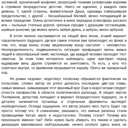
затяжной, хронический конфликт, проросший тонкими узловатыми корнями
в стремное безрадостное детство. Никто не идеален, у каждого свои
демоны. С одной стороны, внимательная Даша, однажды совершившая
предательство, с другой – бесшабашный Матвей, вечно попадающий во
всякие переделки. Очень аутентично в книге передана атмосфера русского
юга – пыльные степные дороги, грязные городки с душными гостиницами,
шумные рыночки, где можно купить любую дрянь, и арбузы, много арбузов.
В итоге личное наслаивается на общий фон эпохи, этакий вариант
параллельного будущего, где все самое плохое уже происходит, но фокус в
том, что, когда конец этому медленному концу наступит – неизвестно.
Неопределенность, подвешенность ситуации превращает жизнь живых
людей в своеобразный лимб, чистилище, где каждый человек проходит тест
смертью. За этим тоже интересно наблюдать: одни чувствуют перед
кадаврами вину, другие стремятся их уничтожить. То есть, у кого что
спрятано внутри, со временем прорывается наружу. Опять же прекрасный
ход.
Но роман недожат, недотянут, поскольку обрывается фактически на
полуслове, словно автор не успел дописать последние две-три главы,
самые важные, замыкающие этот красивый круг. Еще к недостаткам следует
отнести профанство в области политического расклада. В общих чертах
Поляринов, допустим, попадает в вариант безрадостного будущего, но в
деталях начинается путаница и отдельные фрагменты выглядят
неубедительно. Отсюда ощущение, что автор решил, мол, пусть будет так
просто потому что. К сожалению, указывать, что южные регионы стали
провинциями Китая, мало и недостаточно. Почему стали? Почему все
произошло именно так? Либо нужно было убирать эту линию и сделать
декорации максимально нейтральными, ничего особого здесь книга не