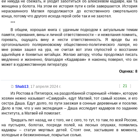
ей никуда не сбежать, и уходит заботиться об алексеевом кадавре, как та
женщина у болота. На этом ее история пути к себе завершается. История
нераскаянного Матвея продолжается до естественного смертельного
конца, потому что другого исхода герой себе так и не захотел.
***
В общем, хорошая книга с удачным подходом к актуальным темам
памяти, горевания, вины и личной ответственности – и нежелания помнить,
горевать, ощущать вину и нести ответственность. Я вроде бы из
ортогонального поляриновскому общественно-политического лагеря, но
мне роман зашел на ура, не считая вот этих глупостей о восстании
адыгейцев и боевитых китайцах. Желаю автору, чтобы продолжал писать
медленно и жизненно, благодаря «Кадаврам» я наконец поверил, что он
может в художественную литературу.
Оценка:
8
[
21
]
Shab13
,
17 апреля 2024 г.
Из Ростова в Пятигорск, на раздолбанной старенькой «Ниве», которую
хозяин нежно называет «Самурай», едут Матвей, тот самый хозяин, и его
сестра Даша. Едут долго, по пути заезжая в сонные деревеньки и поселки.
Дело в том, что у них экспедиция – Даша исследует кадавров по заданию
института, а Матвей ей помогает.
Тридцать лет назад, ни с того, ни с сего, то тут, то там, по всей России,
на пустырях, болотах, посреди полей, на лесных опушках, появились
кадавры – статуи мертвых детей. Стоят они, застывшие в моменте,
холодные и безжизненные, покрытые солью.