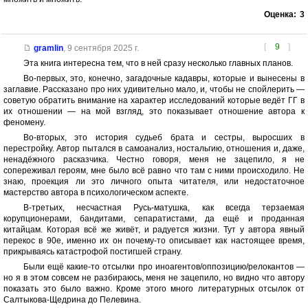
Оценка:
3
[
9
]
gramlin
,
9 сентября 2025 г.
Эта книга интересна тем, что в ней сразу несколько главных планов.
Во-первых, это, конечно, загадочные кадавры, которые и вынесены в
заглавие. Рассказано про них удивительно мало, и, чтобы не спойлерить —
советую обратить внимание на характер исследований которые ведёт ГГ в
их отношении — на мой взгляд, это показывает отношение автора к
феномену.
Во-вторых, это история судьеб брата и сестры, выросших в
перестройку. Автор пытался в самоанализ, ностальгию, отношения и, даже,
ненадёжного расказчика. Честно говоря, меня не зацепило, я не
сопереживал героям, мне было всё равно что там с ними происходило. Не
знаю, проекция ли это личного опыта читателя, или недостаточное
мастерство автора в психологическом аспекте.
В-третьих, несчастная Русь-матушка, как всегда терзаемая
корупционерами, бандитами, сепаратистами, да ещё и проданная
китайцам. Которая всё же живёт, и радуется жизни. Тут у автора явный
перекос в 90е, именно их он почему-то описывает как настоящее время,
прикрываясь катастрофой постигшей страну.
Были ещё какие-то отсылки про иноагентов/оппозицию/релокантов —
но я в этом совсем не разбираюсь, меня не зацепило, но видно что автору
показать это было важно. Кроме этого много литературных отсылок от
Салтыкова-Щедрина до Пелевина.