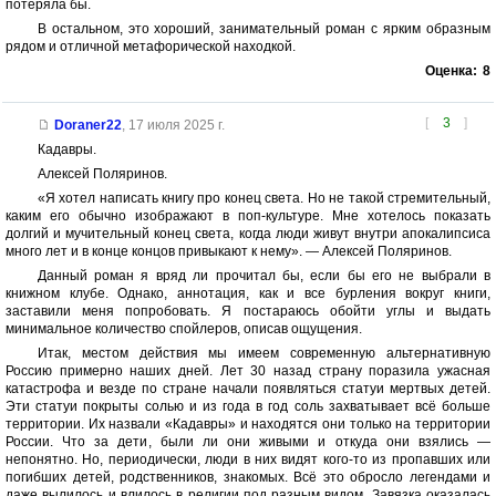
потеряла бы.
В остальном, это хороший, занимательный роман с ярким образным
рядом и отличной метафорической находкой.
Оценка:
8
[
3
]
Doraner22
,
17 июля 2025 г.
Кадавры.
Алексей Поляринов.
«Я хотел написать книгу про конец света. Но не такой стремительный,
каким его обычно изображают в поп-культуре. Мне хотелось показать
долгий и мучительный конец света, когда люди живут внутри апокалипсиса
много лет и в конце концов привыкают к нему». — Алексей Поляринов.
Данный роман я вряд ли прочитал бы, если бы его не выбрали в
книжном клубе. Однако, аннотация, как и все бурления вокруг книги,
заставили меня попробовать. Я постараюсь обойти углы и выдать
минимальное количество спойлеров, описав ощущения.
Итак, местом действия мы имеем современную альтернативную
Россию примерно наших дней. Лет 30 назад страну поразила ужасная
катастрофа и везде по стране начали появляться статуи мертвых детей.
Эти статуи покрыты солью и из года в год соль захватывает всё больше
территории. Их назвали «Кадавры» и находятся они только на территории
России. Что за дети, были ли они живыми и откуда они взялись —
непонятно. Но, периодически, люди в них видят кого-то из пропавших или
погибших детей, родственников, знакомых. Всё это обросло легендами и
даже вылилось и влилось в религии под разным видом. Завязка оказалась