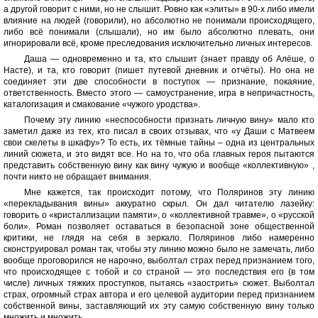
а другой говорит с ними, но не слышит. Ровно как «элиты» в 90-х либо имели
влияние на людей (говорили), но абсолютно не понимали происходящего,
либо всё понимали (слышали), но им было абсолютно плевать, они
игнорировали всё, кроме преследования исключительно личных интересов.
Даша — одновременно и та, кто слышит (знает правду об Алёше, о
Насте), и та, кто говорит (пишет путевой дневник и отчёты). Но она не
соединяет эти две способности в поступок — признание, покаяние,
ответственность. Вместо этого — самоустранение, игра в непричастность,
каталогизация и смакование «чужого уродства».
Почему эту линию «неспособности признать личную вину» мало кто
заметил даже из тех, кто писал в своих отзывах, что «у Даши с Матвеем
свои скелеты в шкафу»? То есть, их тёмные тайны – одна из центральных
линий сюжета, и это видят все. Но на то, что оба главных героя пытаются
представить собственную вину как вину чужую и вообще «коллективную» ,
почти никто не обращает внимания.
Мне кажется, так происходит потому, что Поляринов эту линию
«перекладывания вины» аккуратно скрыл. Он дал читателю лазейку:
говорить о «кристаллизации памяти», о «коллективной травме», о «русской
боли». Роман позволяет оставаться в безопасной зоне общественной
критики, не глядя на себя в зеркало. Поляринов либо намеренно
сконструировал роман так, чтобы эту линию можно было не замечать, либо
вообще проговорился не нарочно, выболтал страх перед признанием того,
что происходящее с тобой и со страной — это последствия его (в том
числе) личных тяжких проступков, пытаясь «заострить» сюжет. Выболтал
страх, огромный страх автора и его целевой аудитории перед признанием
собственной вины, заставляющий их эту самую собственную вину только
множить и множить.