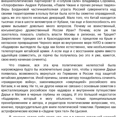
внешнеполитических партнеров? В «Голубом сале» Владимира Сорокина,
«Хлорофилии» Андрея Рубанова, «Павле Чжане и прочих речных тварях»
Веры Богдановой частичная/полная утрата Россией суверенитета над
своими территориями в пользу Китая была хотя бы сюжетно оправданной,
здесь же это просто несколько декораций. Мало того, что Китай находится
тысячах этак в шести километров от Кубани, так еще и боеспособность его
армии вызывает довольно много вопросов. Почему не воинственный,
конъюнктурно дружественный России Иран? Почему, если уж так
захотелось показать слабость власти Москвы в регионах, не Турция?
Закрепление турецких сил в Краснодарском крае с прицелом на Крым и
негласное превращение Черного моря во внутреннее море НАТО в сюжете
«Кадавров» выглядело бы куда как более естественно, чем необъяснимая
телепортация китайской армии. А если еще и с восстанием армян вместо
адыгейцев совместить, ух горячо бы получилось (но это я уже, кажется,
свою книгу начинаю сочинять).
Что главное, вся эта куча политических нелепостей была
нагромождена будто бы исключительно ради того, чтобы у героини Дарьи
появилась возможность вернуться из Германии в России под защитой
китайских документов. Иной причины, зачем автору понадобилось сочинять
«гражданскую войну», закончившуюся «оккупацией» российского юга
Китаем, я не вижу. Ни то, ни другое никак не связано с основным сюжетом о
кристаллизующих российское горе кадаврах и внутреннем путешествии
Дарьи и Матвея в черные глубины их сердец. И это большой недостаток
«Кадавров», который я могу объяснить только принципиальным
пренебрежением и автора, и редакторов политическими вопросами, что,
конечно, предосудительно для книги политической тематики. Примерно как
астрофизические косяки в «Задаче трех тел» Лю Цысиня.