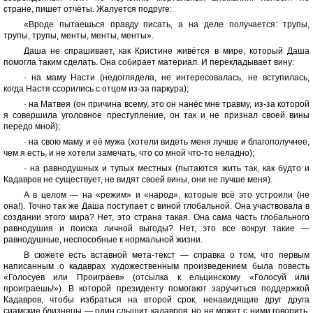
стране, пишет отчёты. Жалуется подруге:
«Вроде пытаешься правду писать, а на деле получается: трупы,
трупы, трупы, менты, менты, менты».
Даша не спрашивает, как Кристине живётся в мире, который Даша
помогла таким сделать. Она собирает материал. И перекладывает вину:
· на маму Насти (недоглядела, не интересовалась, не вступилась,
когда Настя ссорились с отцом из-за паркура);
· на Матвея (он причина всему, это он нанёс мне травму, из-за которой
я совершила уголовное преступление, он так и не признал своей вины
передо мной);
· на свою маму и её мужа (хотели видеть меня лучше и благополучнее,
чем я есть, и не хотели замечать, что со мной что-то неладно);
· на равнодушных и тупых местных (пытаются жить так, как будто и
Кадавров не существует, не видят своей вины, они не лучше меня).
А в целом — на «режим» и «народ», которые всё это устроили (не
она!). Точно так же Даша поступает с виной глобальной. Она участвовала в
создании этого мира? Нет, это страна такая. Она сама часть глобального
равнодушия и поиска личной выгоды? Нет, это все вокруг такие —
равнодушные, неспособные к нормальной жизни.
В сюжете есть вставной мета-текст — справка о том, что первым
написанным о кадаврах художественным произведением была повесть
«Голосуев или Проиграев» (отсылка к ельцинскому «Голосуй или
проиграешь!»). В которой президенту помогают заручиться поддержкой
Кадавров, чтобы избраться на второй срок, ненавидящие друг друга
сиамские близнецы — один слышит кадавров, но не может с ними говорить,