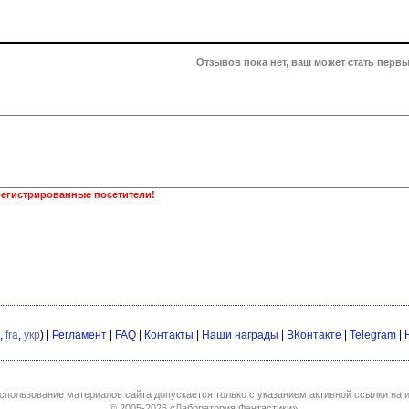
Отзывов пока нет, ваш может стать первы
регистрированные посетители!
,
fra
,
укр
) |
Регламент
|
FAQ
|
Контакты
|
Наши награды
|
ВКонтакте
|
Telegram
|
спользование материалов сайта допускается только с указанием активной ссылки на и
© 2005-2026
«Лаборатория Фантастики»
.