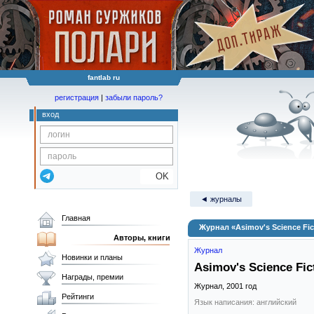
fantlab ru
регистрация
|
забыли пароль?
вход
OK
◄ журналы
Главная
Журнал «Asimov's Science Fic
Авторы, книги
Журнал
Новинки и планы
Asimov's Science Fic
Награды, премии
Журнал,
2001
год
Рейтинги
Язык написания: английский