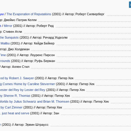
ции
/
The Evaporation of Reputations
(2001)
//
Автор: Роберт Силверберг
р: Джеймс Патрик Келли
в
/
Mirror
(2001)
//
Автор: Роберт Рид
р: Стивен Атли
he Sunquists
(2001)
//
Автор: Ричард Уодхолм
 Malibu
(2001)
//
Автор: Кейдж Бейкер
втор: Джо Холдеман
Time
(2001)
//
Автор: Лоуренс Пирсон
Grounds
(2001)
//
Автор: Руфь Берман
/
Автор: Аллен Стил
God by Robert J. Sawyer
(2001)
//
Автор: Питер Хек
ng Comes Home by Caroline Stevermer
(2001)
//
Автор: Питер Хек
ester del Rey by Lester del Rey
(2001)
//
Автор: Питер Хек
 by Sheree R. Thomas
(2001)
//
Автор: Питер Хек
orlds by Julius Schwartz and Brian M. Thomsen
(2001)
//
Автор: Питер Хек
 by Carl Zimmer
(2001)
//
Автор: Питер Хек
. just heat and serve
(2001)
//
Автор: Зан
r
(2001)
//
Автор: Эрвин Штраусс