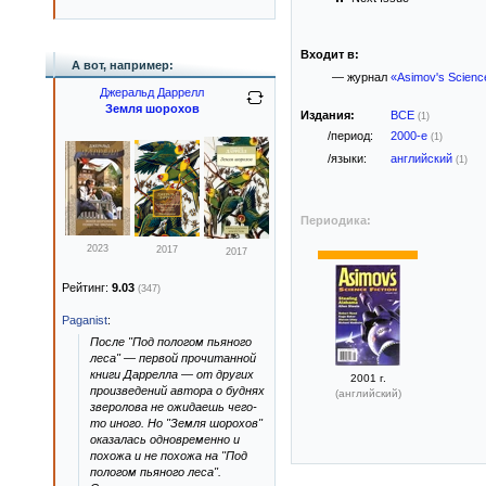
Входит в:
А вот, например:
— журнал
«Asimov's Science
Джеральд Даррелл
Земля шорохов
Издания:
ВСЕ
(1)
/период:
2000-е
(1)
/языки:
английский
(1)
Периодика:
2023
2017
2017
Рейтинг:
9.03
(347)
Paganist
:
После "Под пологом пьяного
леса" — первой прочитанной
книги Даррелла — от других
2001 г.
произведений автора о буднях
(английский)
зверолова не ожидаешь чего-
то иного. Но "Земля шорохов"
оказалась одновременно и
похожа и не похожа на "Под
пологом пьяного леса".