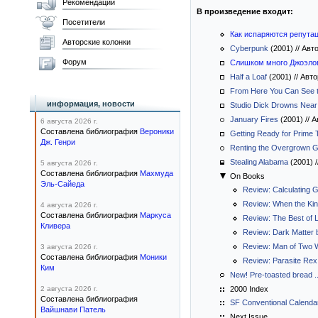
Рекомендации
В произведение входит:
Посетители
Как испаряются репута
Авторские колонки
Cyberpunk
(2001)
//
Авто
Форум
Слишком много Джоэло
Half a Loaf
(2001)
//
Авто
From Here You Can See t
информация, новости
Studio Dick Drowns Near
January Fires
(2001)
//
А
6 августа 2026 г.
Составлена библиография
Вероники
Getting Ready for Prime 
Дж. Генри
Renting the Overgrown 
Stealing Alabama
(2001)
/
5 августа 2026 г.
Составлена библиография
Махмуда
On Books
Эль-Сайеда
Review: Calculating 
Review: When the Ki
4 августа 2026 г.
Составлена библиография
Маркуса
Review: The Best of L
Кливера
Review: Dark Matter
Review: Man of Two W
3 августа 2026 г.
Составлена библиография
Моники
Review: Parasite Rex
Ким
New! Pre-toasted bread ..
2 августа 2026 г.
2000 Index
Составлена библиография
SF Conventional Calenda
Вайшнави Патель
Next Issue