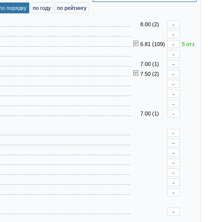
по порядку
по году
по рейтингу
8.00 (2)
-
-
6.81 (109)
-
5 отз.
-
7.00 (1)
-
7.50 (2)
-
-
-
-
7.00 (1)
-
-
-
-
-
-
-
-
-