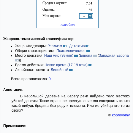
Средняя оценка:
7.64
Оценок:
36
Моя оценка:
-
подробнее
Жанрово-тематический классификатор:
Жанры/поджанры:
Реализм
|
Детектив
Общие характеристики:
Психологическое
Место действия:
Наш мир (Земля)
(
Европа
(
Западная Европа
)
)
Время действия:
Новое время (17-19 века)
Линейность сюжета:
Линейный
Всего проголосовало:
9
Аннотация:
В небольшой деревне на берегу реки найдено тело жестоко
убитой девочки. Такое страшное преступление мог совершить только
какой-нибудь бродяга без роду и племени. Или же убийца кто-то из
своих?
©
koprovolhv
Примечание: