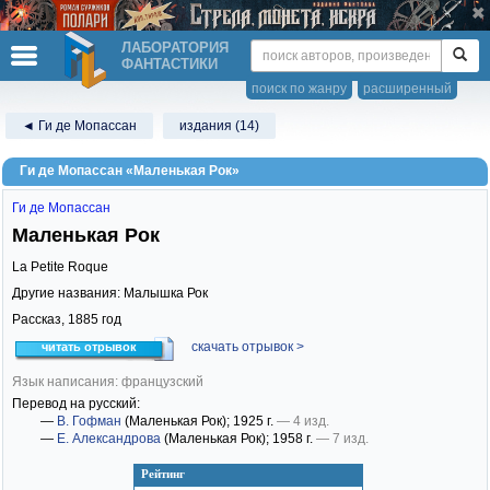
ЛАБОРАТОРИЯ
ФАНТАСТИКИ
поиск по жанру
расширенный
◄ Ги де Мопассан
издания (14)
Ги де Мопассан «Маленькая Рок»
Ги де Мопассан
Маленькая Рок
La Petite Roque
Другие названия: Малышка Рок
Рассказ,
1885
год
скачать отрывок >
читать отрывок
Язык написания: французский
Перевод на русский:
—
В. Гофман
(Маленькая Рок)
; 1925 г.
— 4 изд.
—
Е. Александрова
(Маленькая Рок)
; 1958 г.
— 7 изд.
Рейтинг