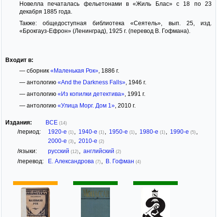
Новелла печаталась фельетонами в «Жиль Блас» с 18 по 23
декабря 1885 года.
Также: общедоступная библиотека «Сеятель», вып. 25, изд.
«Брокгауз-Ефрон» (Ленинград), 1925 г. (перевод В. Гофмана).
Входит в:
— сборник
«Маленькая Рок»
, 1886 г.
— антологию
«And the Darkness Falls»
, 1946 г.
— антологию
«Из копилки детектива»
, 1991 г.
— антологию
«Улица Морг. Дом 1»
, 2010 г.
Издания:
ВСЕ
(14)
/период:
1920-е
,
1940-е
,
1950-е
,
1980-е
,
1990-е
,
(1)
(1)
(1)
(1)
(5)
2000-е
,
2010-е
(3)
(2)
/языки:
русский
,
английский
(12)
(2)
/перевод:
Е. Александрова
,
В. Гофман
(7)
(4)