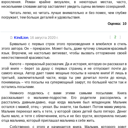
взросления. Роман крайне визуален, в некоторых местах, часто,
несколькими словами автор заставляет увидеть сцены великих созерцаний.
Читать легко, но читать лучше внимательно и без помех, чем глубже
погружает, тем больше деталей и удовольствия.
Оценка:
10
[
2
]
KindLion
,
16 августа 2020 г.
Буквально с первых строк этого произведения я влюбился в стиль
этого автора. Он – прекрасен. Может быть, даже чуточку слишком красивый
язык. Впрочем, не настолько витиеват, чтобы вызвать отторжение своей
неестественной красивостью.
Капоте – прекрасный рассказчик. Да и история, которую он рассказал в
этой книге – берет за душу с первых страниц и не отпускает почти до
самого конца. Автор дает такие мощные посылы в начале книги! И лишь в
третьей, заключительной части, когда ты уже дочитал почти до конца,
понимаешь – что посылы на супермощный закрут, по большей части так и
остались посылами.
Немного поделюсь с вами этими самыми посылами. Книга
рассказывает о мальчике-подростке. Его родители рассорились и
расстались давным-давно, еще когда мальчик был младенцем. Мальчик
остался с мамой, отец – уехал. Вы знаете, так бывает. Потом мама умерла.
Мальчик переехал жить к тете, у которой своих детей было пятеро. Денег
было мало, и тетя с облегчением, хоть и не без грусти, восприняла письмо
отца мальчика, который приглашал мальчика к себе жить.
Собственно, с этого и начинается книга. Мальчик, которого зовут