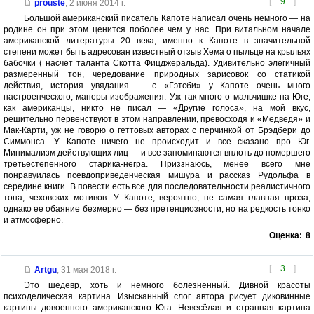
[
9
]
prouste
,
2 июня 2014 г.
Большой американский писатель Капоте написал очень немного — на
родине он при этом ценится поболее чем у нас. При витальном начале
американской литературы 20 века, именно к Капоте в значительной
степени может быть адресован известный отзыв Хема о пыльце на крыльях
бабочки ( насчет таланта Скотта Фицджеральда). Удивительно элегичный
размеренный тон, чередование природных зарисовок со статикой
действия, история увядания — с «Гэтсби» у Капоте очень много
настроенческого, манеры изображения. Уж так много о мальчишке на Юге,
как американцы, никто не писал — «Другие голоса», на мой вкус,
решительно первенствуют в этом направлении, превосходя и «Медведя» и
Мак-Карти, уж не говорю о геттовых авторах с перчинкой от Брэдбери до
Симмонса. У Капоте ничего не происходит и все сказано про Юг.
Минимализм действующих лиц — и все запоминаются вплоть до помершего
третьестепенного старика-негра. Приззнаюсь, менее всего мне
понравуилась псевдоприведенческая мишура и рассказ Рудольфа в
середине книги. В повести есть все для последовательности реалистичного
тона, чеховских мотивов. У Капоте, вероятно, не самая главная проза,
однако ее обаяние безмерно — без претенциозности, но на редкость тонко
и атмосферно.
Оценка:
8
[
3
]
Artgu
,
31 мая 2018 г.
Это шедевр, хоть и немного болезненный. Дивной красоты
психоделическая картина. Изысканный слог автора рисует диковинные
картины довоенного американского Юга. Невесёлая и странная картина