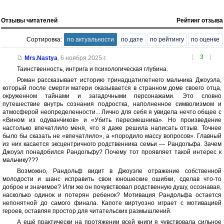
Отзывы читателей
Рейтинг отзыва
Сортировка:
по актуальности
по дате
по рейтингу
по оценке
[
3
]
Mrs.Nastya
,
6 ноября 2025 г.
Таинственность, интрига и психологическая глубина.
Роман рассказывает историю тринадцатилетнего мальчика Джоуэла,
который после смерти матери оказывается в странном доме своего отца,
окруженном тайнами и загадочными персонажами. Это словно
путешествие внутрь сознания подростка, наполненное символизмом и
атмосферой неопределенности... Лично для себя я увидела нечто общее с
«Вином из одуванчиков» и «Убить пересмешника». Но произведение
настолько впечатлило меня, что я даже решила написать отзыв. Точнее
было бы сказать не «впечатлило», а «породило массу вопросов». Главный
из них касается эксцентричного родственника семьи — Рандольфа. Зачем
Джоуэл понадобился Рандольфу? Почему тот проявляет такой интерес к
мальчику???
Возможно, Рандольф видит в Джоуэле отражение собственной
молодости и шанс исправить свои юношеские ошибки, сделав что-то
доброе и значимое? Или же он почувствовал родственную душу, осознавая,
насколько одинок и потерян ребенок? Мотивация Рандольфа остается
непонятной до самого финала. Капоте виртуозно играет с мотивацией
героев, оставляя простор для читательских размышлений.
А ещё практически на протяжении всей книги я чувствовала сильное