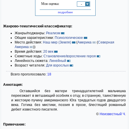
Моя оценка:
-
подробнее
Жанрово-тематический классификатор:
Жанры/поджанры:
Реализм
Общие характеристики:
Психологическое
Место действия:
Наш мир (Земля)
(
Америка
(
Северная
Америка
)
)
Время действия:
20 век
Сюжетные ходы:
Становление/взросление героя
Линейность сюжета:
Линейный
Возраст читателя:
Для взрослых
Всего проголосовало:
18
Аннотация:
Оставшийся без матери тринадцатилетний мальчишка
переезжает в ветшающий особняк к отцу, в странную, таинственную
и жестокую пучину американского Юга тридцатых годов двадцатого
века. Готика без мистики, поэзия в прозе, блестящий романный
дебют известного писателя.
©
Неизвестный Ч.
Примечание: