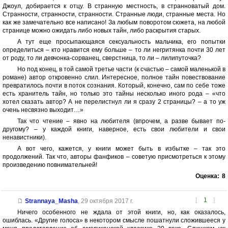
Джоул, добирается к отцу. В странную местность, в странноватый дом.
Странности, странности, странности. Странные люди, странные места. Но
как же замечательно все написано! За любым поворотом сюжета, на любой
странице можно ожидать либо новых тайн, либо раскрытия старых.
А тут еще просыпающаяся сексуальность мальчика, его попытки
определиться – кто нравится ему больше – то ли негритянка почти 30 лет
от роду, то ли девчонка-сорванец, сверстница, то ли – лилипуточка?
Но под конец, в той самой третье части (к счастью – самой маленькой в
романе) автор откровенно слил. Интересное, полное тайн повествование
превратилось почти в поток сознания. Который, конечно, сам по себе тоже
есть хранитель тайн, но только это тайны несколько иного рода – «что
хотел сказать автор? А не перелистнул ли я сразу 2 страницы? – а то уж
очень несвязно выходит…»
Так что чтение – явно на любителя (впрочем, а разве бывает по-
другому? – у каждой книги, наверное, есть свои любители и свои
ненавистники).
А вот чего, кажется, у книги может быть в избытке – так это
продолжений. Так что, авторы фанфиков – советую присмотреться к этому
произведению повнимательней!
Оценка:
8
[
1
]
Strannaya_Masha
,
29 октября 2017 г.
Ничего особенного не ждала от этой книги, но, как оказалось,
ошиблась. «Другие голоса» в некотором смысле пошатнули сложившееся у