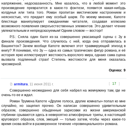
напряжение, недосказанность. Мне казалось, что в любой момент это
произведение превратится в какое-то фэнтези, появится какая-нибудь
колдунья или типа того. Роман пропитан мистическим настроением и
неясностью, что придает ему особый шарм. По моему мнению, Капоте
блестяще манипулирует ожиданиями читателя, создавая иллюзию
возможного появления сверхъестественных элементов. Это делает чтение
увлекательным и непредсказуемым! Одним словом — восторг!
P.S.: Сняла один балл из-за совершенно ужасающей сцены с Зу в
финале произведения. Что случилось с ней, когда она отправилась в
Вашингтон? Зачем вообще Капоте включил этот травмирующий эпизод в
книгу? Я понимаю, что Зу — одна из самых трагических фигур романа, и её
история ярко иллюстрирует жестокость взрослого мира, однако сама сцена
вызвала подлинный страх! Степень жестокости для меня оказалась
чрезмерной.
Оценка:
9
[
17
]
armitura
,
11 июня 2011 г.
Совершенно неожиданно для себя набрел на жемчужину там, где не
очень-то ее и ждал.
Роман Трумена Капоте «Другие голоса, другие комнаты» попал ко мне
случайно, но зацепил прочно. Он написан совершенно удивительным
образом, совершенно обыденные зарисовки из жизни американской
глубинки срываются здесь в невероятно атмосферные трипы, в настоящий
круговорот образов, слов, эмоций — только затем, чтобы через какое-то
время снова войти в размеренное течение «провинциального» романа.