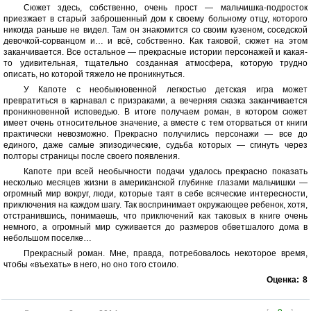
Сюжет здесь, собственно, очень прост — мальчишка-подросток
приезжает в старый заброшенный дом к своему больному отцу, которого
никогда раньше не видел. Там он знакомится со своим кузеном, соседской
девочкой-сорванцом и… и всё, собственно. Как таковой, сюжет на этом
заканчивается. Все остальное — прекрасные истории персонажей и какая-
то удивительная, тщательно созданная атмосфера, которую трудно
описать, но которой тяжело не проникнуться.
У Капоте с необыкновенной легкостью детская игра может
превратиться в карнавал с призраками, а вечерняя сказка заканчивается
проникновенной исповедью. В итоге получаем роман, в котором сюжет
имеет очень относительное значение, а вместе с тем оторваться от книги
практически невозможно. Прекрасно получились персонажи — все до
единого, даже самые эпизодические, судьба которых — сгинуть через
полторы страницы после своего появления.
Капоте при всей необычности подачи удалось прекрасно показать
несколько месяцев жизни в американской глубинке глазами мальчишки —
огромный мир вокруг, люди, которые таят в себе всяческие интересности,
приключения на каждом шагу. Так воспринимает окружающее ребенок, хотя,
отстранившись, понимаешь, что приключений как таковых в книге очень
немного, а огромный мир суживается до размеров обветшалого дома в
небольшом поселке…
Прекрасный роман. Мне, правда, потребовалось некоторое время,
чтобы «въехать» в него, но оно того стоило.
Оценка:
8