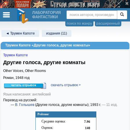
ЛАБОРАТОРИЯ
ФАНТАСТИКИ
поиск по жанру
расширенный
◄ Трумен Капоте
издания (11)
Трумен Капоте «Другие голоса, другие комнаты»
Трумен Капоте
Другие голоса, другие комнаты
Other Voices, Other Rooms
Роман,
1948
год
скачать отрывок >
читать отрывок
Язык написания: английский
Перевод на русский:
—
В. Голышев
(Другие голоса, другие комнаты)
; 1993 г.
— 11 изд.
Рейтинг
Средняя оценка:
7.96
Оценок:
140