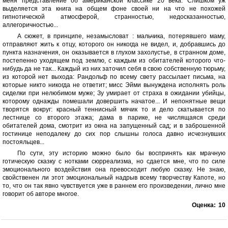
меня представление об американской классике 20 века. Слишком уж
выделяется эта книга на общем фоне своей ни на что не похожей
гипнотической атмосферой, странностью, недосказанностью,
аллегоричностью...
А сюжет, в принципе, незамысловат : мальчика, потерявшего маму,
отправляют жить к отцу, которого он никогда не видел, и, добравшись до
пункта назначения, он оказывается в глухом захолустье, в странном доме,
постепенно уходящем под землю, с каждым из обитателей которого что-
нибудь да не так... Каждый из них заточил себя в свою собственную тюрьму,
из которой нет выхода: Рандольф по всему свету рассылает письма, на
которые никто никогда не ответит; мисс Эйми вынуждена исполнять роль
сиделки при нелюбимом муже; Зу умирает от страха в ожидании убийцы,
которому однажды помешали довершить начатое... И непонятные вещи
творятся вокруг: красный теннисный мячик то и дело скатывается по
лестнице со второго этажа; дама в парике, не числящаяся среди
обитателей дома, смотрит из окна на запущенный сад; и в заброшенной
гостинице неподалеку до сих пор слышны голоса давно исчезнувших
постояльцев...
По сути, эту историю можно было бы воспринять как мрачную
готическую сказку с нотками сюрреализма, но сдается мне, что по силе
эмоционального воздействия она превосходит любую сказку. Не знаю,
свойственен ли этот эмоциональный надрыв всему творчеству Капоте, но
то, что он так явно чувствуется уже в раннем его произведении, лично мне
говорит об авторе многое.
Оценка:
10