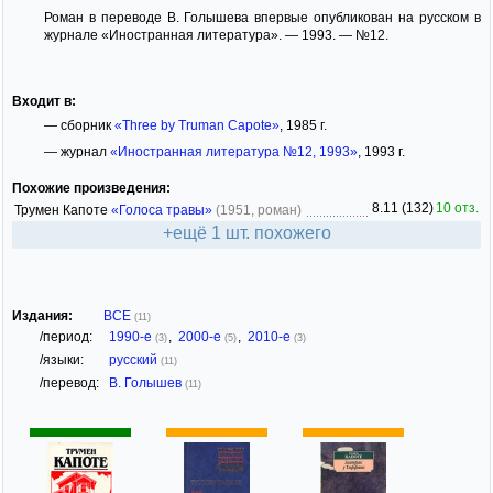
Роман в переводе В. Голышева впервые опубликован на русском в
журнале «Иностранная литература». — 1993. — №12.
Входит в:
— сборник
«Three by Truman Capote»
, 1985 г.
— журнал
«Иностранная литература №12, 1993»
, 1993 г.
Похожие произведения:
8.11 (132)
10 отз.
Трумен Капоте
«Голоса травы»
(1951, роман)
+ещё 1 шт. похожего
Издания:
ВСЕ
(11)
/период:
1990-е
,
2000-е
,
2010-е
(3)
(5)
(3)
/языки:
русский
(11)
/перевод:
В. Голышев
(11)