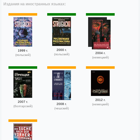
Издания на иностранных языках:
2000 г.
1999 г.
2004 г.
(польский)
(польский)
(немецкий)
2012 г.
2007 г.
2008 г.
(немецкий)
(болгарский)
(чешский)