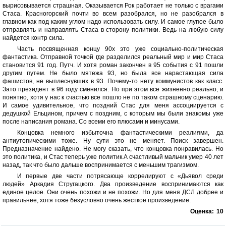
вырисовывается страшная. Оказывается Рок работает не только с врагами
Стаса. Красногорский почти во всем разобрался, но не разобрался в
главном как под каким углом надо использовать силу. И самое глупое было
отправлять и направлять Стаса в сторону политики. Ведь на любую силу
найдется контр сила.
Часть посвященная концу 90х это уже социально-политическая
фантастика. Отправной точкой где разделился реальный мир и мир Стаса
становится 91 год. Путч. И хотя роман закончен в 95 события с 91 пошли
другим путем. Не было мятежа 93, но была все нарастающая сила
фашистов, не выплеснувших в 93. Почему-то нету коммунистов как класс.
Зато президент в 96 году сменился. Но при этом все жизненно реально, и
понятно, хотя у нас к счастью все пошло не по таком страшному сценарию.
И самое удивительное, что поздний Стас для меня ассоциируется с
дедушкой Ельцином, причем с поздним, с которым мы были знакомы уже
после написания романа. Со всеми его плюсами и минусами.
Концовка немного избыточна фантастическими реалиями, да
антиутопическими тоже. Ну сути это не меняет. Поиск завершен.
Предназначение найдено. Не могу сказать, что концовка понравилась. Но
это политика, и Стас теперь уже политик.А счастливый мальчик умер 40 лет
назад, так что было дальше воспринимается с меньшим трагизмом.
И первые две части потрясающе коррелируют с «Дьявол среди
людей» Аркадия Стругацкого. Два произведение воспринимаются как
единое целое. Они очень похожи и не похожи. Но для меня ДСЛ добрее и
правильнее, хотя тоже безусловно очень жесткое произведение.
Оценка:
10