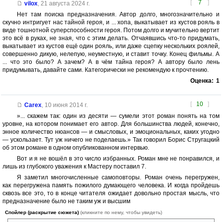
[
7
]
vilox
,
21 августа 2024 г.
Нет там поиска предназначения. Автор долго, многозначительно и
скучно интригует нас тайной героя, и ... хопа, выкатывает из кустов рояль в
виде тошнотной суперспособности героя. Потом долго и мучительно вертит
это всё в руках, не зная, что с этим делать. Отчаявшись что-то придумать,
выкатывает из кустов ещё один рояль, или даже сцепку нескольких роялей,
совершенно дикую, нелепую, неуместную, и ставит точку. Конец фильмы. А
... что это было? А зачем? А в чём тайна героя? А автору было лень
придумывать, давайте сами. Категорически не рекомендую к прочтению.
Оценка:
1
[
10
]
Carex
,
10 июня 2014 г.
»... скажем так: один из десяти — сумели этот роман понять на том
уровне, на котором понимает его автор. Для большинства людей, конечно,
энное количество нюансов — и смысловых, и эмоциональных, каких угодно
— ускользает. Тут уж ничего не поделаешь.» Так говорил Борис Стругацкий
об этом романе в одном опубликованном интервью.
Вот и я не вошёл в это число избранных. Роман мне не понравился, и
лишь из глубокого уважения к Мастеру поставил 7.
Я заметил многочисленные самоповторы. Роман очень перегружен,
как перегружена память пожилого думающего человека. И когда пройдешь
сквозь все это, то в конце читателя ожидает довольно простая мысль, что
предназначение было не таким уж и высшим
Спойлер (раскрытие сюжета)
(кликните по нему, чтобы увидеть)