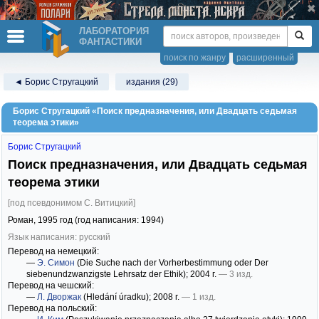
ЛАБОРАТОРИЯ
ФАНТАСТИКИ
поиск по жанру
расширенный
◄ Борис Стругацкий
издания (29)
Борис Стругацкий «Поиск предназначения, или Двадцать седьмая
теорема этики»
Борис Стругацкий
Поиск предназначения, или Двадцать седьмая
теорема этики
[под псевдонимом С. Витицкий]
Роман,
1995
год (год написания: 1994)
Язык написания: русский
Перевод на немецкий:
—
Э. Симон
(Die Suche nach der Vorherbestimmung oder Der
siebenundzwanzigste Lehrsatz der Ethik)
; 2004 г.
— 3 изд.
Перевод на чешский:
—
Л. Дворжак
(Hledání úradku)
; 2008 г.
— 1 изд.
Перевод на польский: