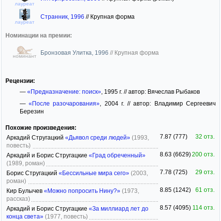
лауреат
Странник, 1996
//
Крупная форма
лауреат
Номинации на премии:
Бронзовая Улитка, 1996
//
Крупная форма
номинант
Рецензии:
—
«Предназначение: поиск»
, 1995 г. // автор: Вячеслав Рыбаков
—
«После разочарования»
, 2004 г. // автор: Владимир Сергеевич
Березин
Похожие произведения:
7.87 (777)
32 отз.
Аркадий Стругацкий
«Дьявол среди людей»
(1993,
повесть)
8.63 (6629)
200 отз.
Аркадий и Борис Стругацкие
«Град обреченный»
(1989, роман)
7.78 (725)
29 отз.
Борис Стругацкий
«Бессильные мира сего»
(2003,
роман)
8.85 (1242)
61 отз.
Кир Булычев
«Можно попросить Нину?»
(1973,
рассказ)
8.57 (4095)
114 отз.
Аркадий и Борис Стругацкие
«За миллиард лет до
конца света»
(1977, повесть)