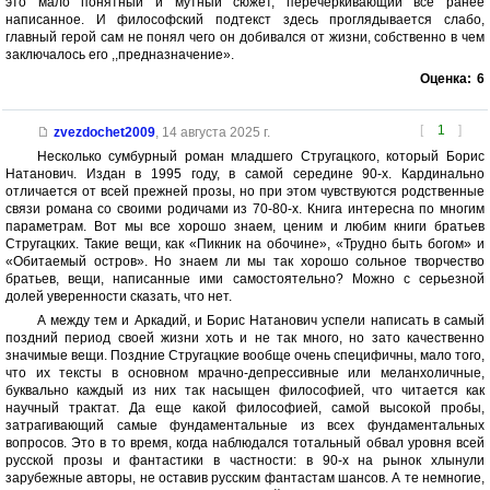
это мало понятный и мутный сюжет, перечеркивающий все ранее
написанное. И философский подтекст здесь проглядывается слабо,
главный герой сам не понял чего он добивался от жизни, собственно в чем
заключалось его ,,предназначение».
Оценка:
6
[
1
]
zvezdochet2009
,
14 августа 2025 г.
Несколько сумбурный роман младшего Стругацкого, который Борис
Натанович. Издан в 1995 году, в самой середине 90-х. Кардинально
отличается от всей прежней прозы, но при этом чувствуются родственные
связи романа со своими родичами из 70-80-х. Книга интересна по многим
параметрам. Вот мы все хорошо знаем, ценим и любим книги братьев
Стругацких. Такие вещи, как «Пикник на обочине», «Трудно быть богом» и
«Обитаемый остров». Но знаем ли мы так хорошо сольное творчество
братьев, вещи, написанные ими самостоятельно? Можно с серьезной
долей уверенности сказать, что нет.
А между тем и Аркадий, и Борис Натанович успели написать в самый
поздний период своей жизни хоть и не так много, но зато качественно
значимые вещи. Поздние Стругацкие вообще очень специфичны, мало того,
что их тексты в основном мрачно-депрессивные или меланхоличные,
буквально каждый из них так насыщен философией, что читается как
научный трактат. Да еще какой философией, самой высокой пробы,
затрагивающий самые фундаментальные из всех фундаментальных
вопросов. Это в то время, когда наблюдался тотальный обвал уровня всей
русской прозы и фантастики в частности: в 90-х на рынок хлынули
зарубежные авторы, не оставив русским фантастам шансов. А те немногие,