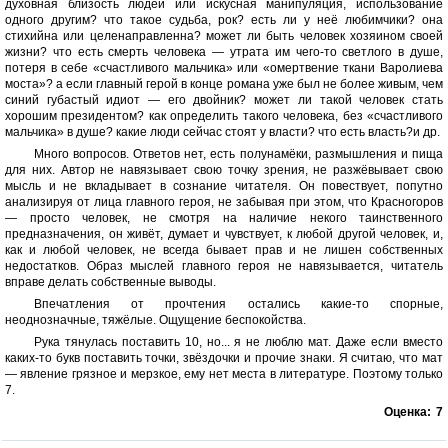
духовная близость людей или искусная манипуляция, использование
одного другим? что такое судьба, рок? есть ли у неё любимчики? она
стихийна или целенаправленна? может ли быть человек хозяином своей
жизни? что есть смерть человека — утрата им чего-то светлого в душе,
потеря в себе «счастливого мальчика» или «омертвение ткани Варолиева
моста»? а если главный герой в конце романа уже был не более живым, чем
синий губастый идиот — его двойник? может ли такой человек стать
хорошим президентом? как определить такого человека, без «счастливого
мальчика» в душе? какие люди сейчас стоят у власти? что есть власть?и др.
Много вопросов. Ответов нет, есть полунамёки, размышления и пища
для них. Автор не навязывает свою точку зрения, не разжёвывает свою
мысль и не вкладывает в сознание читателя. Он повествует, попутно
анализируя от лица главного героя, не забывая при этом, что Красногоров
— просто человек, не смотря на наличие некого таинственного
предназначения, он живёт, думает и чувствует, к любой другой человек, и,
как и любой человек, не всегда бывает прав и не лишен собственных
недостатков. Образ мыслей главного героя не навязывается, читатель
вправе делать собственные выводы.
Впечатления от прочтения остались какие-то спорные,
неоднозначные, тяжёлые. Ощущение беспокойства.
Рука тянулась поставить 10, но... я не люблю мат. Даже если вместо
каких-то букв поставить точки, звёздочки и прочие знаки. Я считаю, что мат
— явление грязное и мерзкое, ему нет места в литературе. Поэтому только
7.
Оценка:
7