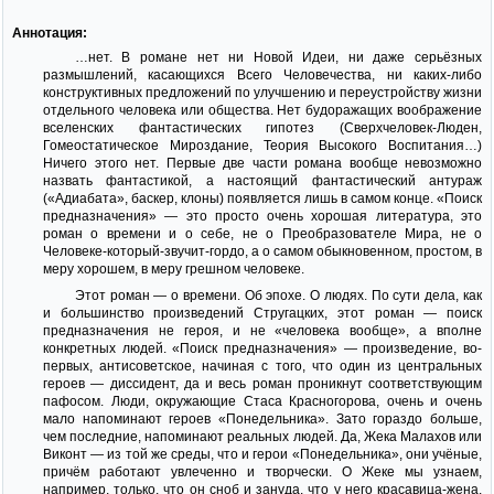
Аннотация:
…нет. В романе нет ни Новой Идеи, ни даже серьёзных
размышлений, касающихся Всего Человечества, ни каких-либо
конструктивных предложений по улучшению и переустройству жизни
отдельного человека или общества. Нет будоражащих воображение
вселенских фантастических гипотез (Сверхчеловек-Люден,
Гомеостатическое Мироздание, Теория Высокого Воспитания…)
Ничего этого нет. Первые две части романа вообще невозможно
назвать фантастикой, а настоящий фантастический антураж
(«Адиабата», баскер, клоны) появляется лишь в самом конце. «Поиск
предназначения» — это просто очень хорошая литература, это
роман о времени и о себе, не о Преобразователе Мира, не о
Человеке-который-звучит-гордо, а о самом обыкновенном, простом, в
меру хорошем, в меру грешном человеке.
Этот роман — о времени. Об эпохе. О людях. По сути дела, как
и большинство произведений Стругацких, этот роман — поиск
предназначения не героя, и не «человека вообще», а вполне
конкретных людей. «Поиск предназначения» — произведение, во-
первых, антисоветское, начиная с того, что один из центральных
героев — диссидент, да и весь роман проникнут соответствующим
пафосом. Люди, окружающие Стаса Красногорова, очень и очень
мало напоминают героев «Понедельника». Зато гораздо больше,
чем последние, напоминают реальных людей. Да, Жека Малахов или
Виконт — из той же среды, что и герои «Понедельника», они учёные,
причём работают увлеченно и творчески. О Жеке мы узнаем,
например, только, что он сноб и зануда, что у него красавица-жена.