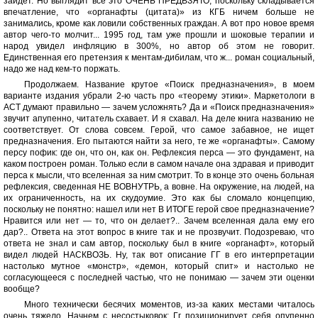
зайдет. Но выглядит все это ОЧЕНЬ ПРЕДВЗЯТО, поскольку складывается
впечатление, что «органафты (цитата)» из КГБ ничем больше не
занимались, кроме как ловили собственных граждан. А вот про новое время
автор чего-то молчит... 1995 год, там уже прошли и шоковые терапии и
народ увидел инфляцию в 300%, но автор об этом не говорит.
Единственная его претензия к ментам-дибилам, что ж... роман социальный,
надо же над кем-то поржать.
Продолжаем. Название крутое «Поиск предназначения», в моем
варианте издания убрали 2-ю часть про «теорему этики». Маркетологи в
АСТ думают правильно — зачем усложнять? Да и «Поиск предназначения»
звучит апупенно, читатель схавает. И я схавал. На деле книга названию не
соответствует. От слова совсем. Герой, что самое забавное, не ищет
предназначения. Его пытаются найти за него, те же «органафты». Самому
персу пофик: где он, что он, как он. Рефлексия перса — это фундамент, на
каком построен роман. Только если в самом начале она здравая и приводит
перса к мысли, что вселенная за ним смотрит. То в конце это очень больная
рефлексия, сведенная НЕ ВОВНУТРЬ, а вовне. На окружение, на людей, на
их ограниченность, на их скудоумие. Это как бы сломало концепцию,
поскольку не понятно: нашел или нет В ИТОГЕ герой свое предназначение?
Нравится или нет — то, что он делает?.. Зачем вселенная дала ему его
дар?.. Ответа на этот вопрос в книге так и не прозвучит. Подозреваю, что
ответа не знал и сам автор, поскольку был в книге «органафт», который
видел людей НАСКВОЗЬ. Ну, так вот описание ГГ в его интерпретации
настолько мутное «монстр», «демон, который спит» и настолько не
согласующееся с последней частью, что не понимаю — зачем эти оценки
вообще?
Много технически бесячих моментов, из-за каких местами читалось
очень тяжело. Начнем с несостыковок: Гг позиционирует себя опупенно