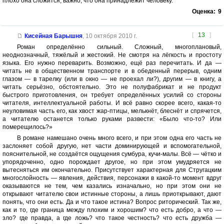
плохо она сложится, важно, что она принадлежит человеку.
Оценка:
9
[
13
]
Кисейная Барышня
,
10 октября 2010 г.
Роман определённо сильный. Сложный, многоплановый,
неоднозначный, тяжёлый и жестокий. Не смотря на лёгкость и простоту
языка. Его нужно переварить. Возможно, ещё раз перечитать. И да —
читать не в общественном транспорте и в обеденный перерыв, одним
глазом — в тарелку (или в окно — не проехал ли?), другим — в книгу, а
читать серьёзно, обстоятельно. Это не полуфабрикат и не продукт
быстрого приготовления, он требует определённых усилий со стороны
читателя, интеллектуальной работы. И всё равно скорее всего, какая-то
неуловимая часть его, как хвост жар-птицы, мелькнёт, блеснёт и спрячется,
а читателю останется только руками развести: «Было что-то? Или
померещилось?»
В романе намешано очень много всего, и при этом одна его часть не
заслоняет собой другую, нет части доминирующей и вспомогательной,
пояснительной, не создаётся ощущения сумбура, кучи-малы. Всё — чётко и
упорядоченно, одно порождает другое, но при этом умудряется не
вытесняться им окончательно. Присутствует характерная для Стругацким
многослойность — явления, действия, персонажи в какой-то момент вдруг
оказываются не тем, чем казались изначально, но при этом они не
открывают читателю свои истинные стороны, а лишь приоткрывают, дают
понять, что они есть. Да и что такое истина? Вопрос риторический. Так же,
как и то, где граница между плохим и хорошим? что есть добро, а что —
зло? где правда, а где ложь? что такое честность? что есть дружба —