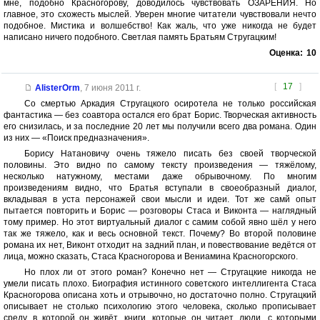
мне, подобно Красногорову, доводилось чувствовать ОЗАРЕНИЯ. Но
главное, это схожесть мыслей. Уверен многие читатели чувствовали нечто
подобное. Мистика и волшебство! Как жаль, что уже никогда не будет
написано ничего подобного. Светлая память Братьям Стругацким!
Оценка:
10
[
17
]
AlisterOrm
,
7 июня 2011 г.
Со смертью Аркадия Стругацкого осиротела не только российская
фантастика — без соавтора остался его брат Борис. Творческая активность
его снизилась, и за последние 20 лет мы получили всего два романа. Один
из них — «Поиск предназначения».
Борису Натановичу очень тяжело писать без своей творческой
половины. Это видно по самому тексту произведения — тяжёлому,
несколько натужному, местами даже обрывочному. По многим
произведениям видно, что Братья вступали в своеобразный диалог,
вкладывая в уста персонажей свои мысли и идеи. Тот же самй опыт
пытается повторить и Борис — розговоры Стаса и Виконта — наглядный
тому пример. Но этот виртуальный диалог с самим собой явно шёл у него
так же тяжело, как и весь основной текст. Почему? Во второй половине
романа их нет, Виконт отходит на задний план, и повествование ведётся от
лица, можно сказать, Стаса Красногорова и Вениамина Красногорского.
Но плох ли от этого роман? Конечно нет — Стругацкие никогда не
умели писать плохо. Биография истинного советского интеллигента Стаса
Красногорова описана хоть и отрывочно, но достаточно полно. Стругацкий
описывает не столько психологию этого человека, сколько прописывает
среду, в которой он живёт, книги, которые он читает, люди, с которыми