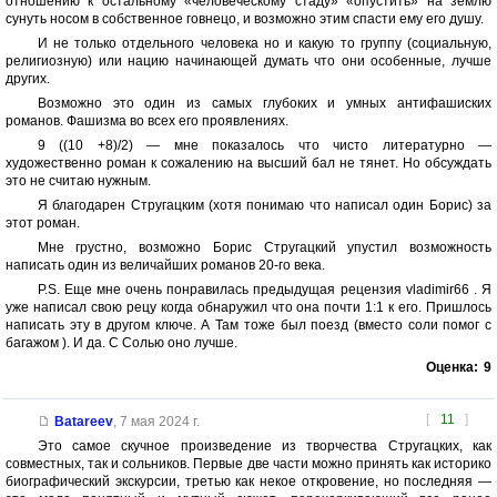
отношению к остальному «человеческому стаду» «опустить» на землю
сунуть носом в собственное говнецо, и возможно этим спасти ему его душу.
И не только отдельного человека но и какую то группу (социальную,
религиозную) или нацию начинающей думать что они особенные, лучше
других.
Возможно это один из самых глубоких и умных антифашиских
романов. Фашизма во всех его проявлениях.
9 ((10 +8)/2) — мне показалось что чисто литературно —
художественно роман к сожалению на высший бал не тянет. Но обсуждать
это не считаю нужным.
Я благодарен Стругацким (хотя понимаю что написал один Борис) за
этот роман.
Мне грустно, возможно Борис Стругацкий упустил возможность
написать один из величайших романов 20-го века.
P.S. Еще мне очень понравилась предыдущая рецензия vladimir66 . Я
уже написал свою рецу когда обнаружил что она почти 1:1 к его. Пришлось
написать эту в другом ключе. А Там тоже был поезд (вместо соли помог с
багажом ). И да. С Солью оно лучше.
Оценка:
9
[
11
]
Batareev
,
7 мая 2024 г.
Это самое скучное произведение из творчества Стругацких, как
совместных, так и сольников. Первые две части можно принять как историко
биографический экскурсии, третью как некое откровение, но последняя —