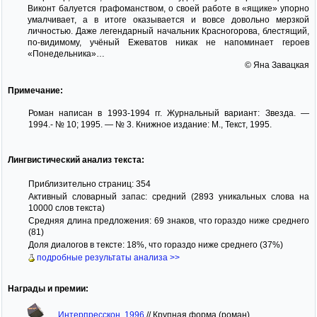
Виконт балуется графоманством, о своей работе в «ящике» упорно
умалчивает, а в итоге оказывается и вовсе довольно мерзкой
личностью. Даже легендарный начальник Красногорова, блестящий,
по-видимому, учёный Ежеватов никак не напоминает героев
«Понедельника»…
© Яна Завацкая
Примечание:
Роман написан в 1993-1994 гг. Журнальный вариант: Звезда. —
1994.- № 10; 1995. — № 3. Книжное издание: М., Текст, 1995.
Лингвистический анализ текста:
Приблизительно страниц: 354
Активный словарный запас: средний (2893 уникальных слова на
10000 слов текста)
Средняя длина предложения: 69 знаков, что гораздо ниже среднего
(81)
Доля диалогов в тексте: 18%, что гораздо ниже среднего (37%)
подробные результаты анализа >>
Награды и премии:
Интерпресскон, 1996
//
Крупная форма (роман)