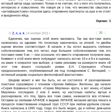
который автор сюда заложил. Только я не считаю, что у него это получилось
интересно и осмысленно. Не говоря уж о том, что множество смыслов и
«антифашистских» посылов здесь откровенно притянуты за уши и не стоят
и выеденного яйца.
Оценка:
3
[
20
]
Z_n_a_k
,
14 ноября 2021 г.
Единичка, как оценка этой книги маловата. Так как все-таки книга
начиналась за здравие. Но поскольку закончилась за упокой, то двойка
оценке вполне соответствует. В начале я бы хотел выразить глубокое
соболезнование тем, кто читал, еще большее соболезнование тем, кто
поставил ниже 5-ки — они осознали, что вместо откровения получили каку.
Коммент к этой книге меня побуждает написать кол-во 10-к и 8-к в оценках,
на какие я опирался при выборе, а также рекламку на развороте книги «В
этот том вошел «сольный» роман Б.Н. Стругацкого «Поиск
предназначения», опубликованный им под псевдонимом С. Витицкий, —
истинный шедевр социально-философской фантастики».
Шедевр может и мог бы быть, но не состоялся. И разочарование
поистине соразмерно с чтением «Хроник Амбера» Желязны, где начало
«Серия Корвина»(+)начало «Серии Мерлина» крута, а вот конец «Серии
Мерлина» последние 2 или 3 книги, ну настолько набиты мутью и
разочаровали, что ппц. Здесь все тоже самое, начинается все отлично.
Оставим за скобками АЛЧНОЕ и видимо ЛИЧНОЕ желание автора пинать в
процессе повествование хладный труп СССР при любом удобном случае.
Книга написана в 1995 году, тогда это было модно, да и сейчас дем-шизе