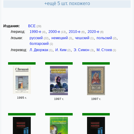
+ещё 5 шт. похожего
Издания:
ВСЕ
(29)
/период:
1990-е
,
2000-е
,
2010-е
,
2020-е
(4)
(13)
(6)
(6)
/языки:
русский
,
немецкий
,
чешский
,
польский
,
(22)
(3)
(1)
(2)
болгарский
(1)
/перевод:
Л. Дворжак
,
И. Ким
,
Э. Симон
,
М. Стоев
(1)
(2)
(3)
(1)
1995 г.
1997 г.
1997 г.