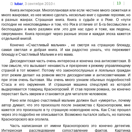
[
13
]
lubar
,
3 сентября 2010 г.
Книга интересная. Многоплановая или если честнее много сюжетная и
много жанровая, из нее можно сделать несколько книг с одними героями, но
в разных жанрах. Страшная книга. Книга о судьбе и о Роке. О «пути
господни не неисповедимы» и том, что Рок в отличие от Б-га бессмыслен и
беспощаден и мало разумен или ,что для нас одно и тоже, как людены,
свергуманен. Книга проходит через разные эпохи и каждая эпоха кажется
отдельной книгой.
Конечно «Счастливый мальчик» , не смотря на страшную блокаду,
самая светлая и добрая книга. И как радостно узнать, что переживет
блокаду и Счастливый Мальчик и его мама.
Диссидентская часть очень интересна и конечна она антисоветская. В
том смысле, что вызывает ненависть и презрение к режиму управляющему
страной в тот момент. Потому что законопослушных и лояльных граждан
этот режим делает на ровном месте диссидентами и антисоветчиками. И
при этом очень бытовая. Мы очень много узнаем обычных подробностей
Стаса и его окружения. И страшная машина спецслужб из которой
выдергивается товарищ Красногорский. И став героем романа, он конечно
перестает быть зверем и становится для читателя человеком.
Рано или поздно счастливый мальчик должен был «умереть», почему
автор думает, что это произошло после знакомства с Красногорским, мне
кажется это произошло в ту страшную новогоднюю ночь. Как Стас прошел
через это подробно не описывается. Возможно пытался забыть, но папочка
Красногорского все оголила.
Часть написанная от имени Красногорского это конечно детектив.
Интересная расследование сопоставление фактов. Картинка