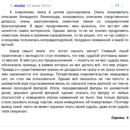
[
13
]
morbo
,
15 июня 2010 г.
К сожалению, книга в целом разочаровала. Очень понравилось
описание блокадного Ленинграда, понравилось описание следственного
допроса, очень заинтриговала сюжетная линия со следователем
Красногорским. Я ждал продолжения, мне казалось, что вот-вот уже
начнётся самое интересное. Однако автор то-ли не осилил продолжить
сюжетную линию в прежнем направлении, то ли решил, что «и так сожрут»
и концовка получилась неправдоподобной, бездарно скомканной и какой-то
мутной.
Каков смысл книги, что хотел сказать автор? Главный герой
практически с молодости стал понимать, что ему судьбой уготована какая-
то миссия. В чём суть его предназначения — понять он не мог, судьба лишь
обозначала границы, в рамках которых он мог делать всё, что ему угодно.
Правда и о существовании границ он догадался не сразу и не сразу понял в
чём заключаются эти границы. Почувствовав покровительство неведомых
сил, он стал им пользоваться. Однако всё оказалось не так просто: в
шахматной игре под названием жизнь он оказался очень крупной, но тем не
менее проходной фигурой. Игрок, передвигавший фигуры по шахматной
доске, дорожил ценной фигурой, однако спасать эту фигуру от любых
опасностей у неведомого игрока намерений не было. Как только фигура
стала угрожать исходу партии, игрок немедленно ей пожертвовал. Поэтому
вывод такой: никто не может заранее знать своей судьбы, даже если судьба
тебя оберегает.
Оценка:
4