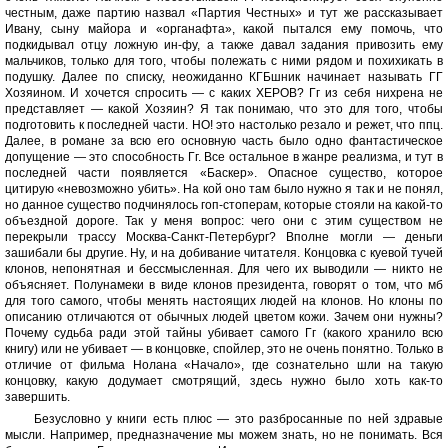
честным, даже партию назвал «Партия Честных» и тут же рассказывает
Ивану, сыну майора и «органафта», какой пытался ему помочь, что
подкидывал отцу ложную ин-фу, а также давал задания привозить ему
мальчиков, только для того, чтобы полежать с ними рядом и похихикать в
подушку. Далее по списку, неожиданно КГБшник начинает называть ГГ
Хозяином. И хочется спросить — с каких ХЕРОВ? Гг из себя нихрена не
представляет — какой Хозяин? Я так понимаю, что это для того, чтобы
подготовить к последней части. НО! это настолько резало и режет, что ппц.
Далее, в романе за всю его основную часть было одно фантастическое
допущение — это способность Гг. Все остальное в жанре реализма, и тут в
последней части появляется «Баскер». Опасное существо, которое
цитирую «невозможно убить». На кой оно там было нужно я так и не понял,
но данное существо подчинялось гоп-стоперам, которые стояли на какой-то
объездной дороге. Так у меня вопрос: чего они с этим существом не
перекрыли трассу Москва-Санкт-Петербург? Вполне могли — деньги
зашибали бы другие. Ну, и на добивание читателя. Концовка с куевой тучей
клонов, непонятная и бессмысленная. Для чего их выводили — никто не
объясняет. Полунамеки в виде клонов президента, говорят о том, что мб
для того самого, чтобы менять настоящих людей на клонов. Но клоны по
описанию отличаются от обычных людей цветом кожи. Зачем они нужны?
Почему судьба ради этой тайны убивает самого Гг (какого хранило всю
книгу) или не убивает — в концовке, спойлер, это не очень понятно. Только в
отличие от фильма Нолана «Начало», где сознательно шли на такую
концовку, какую додумает смотрящий, здесь нужно было хоть как-то
завершить.
Безусловно у книги есть плюс — это разбросанные по ней здравые
мысли. Например, предназначение мы можем знать, но не понимать. Вся