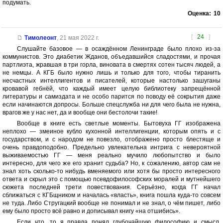
подумать.
Оценка:
10
[
24
]
Тимолеонт
,
21 мая 2022 г.
Слушайте базовое — в осаждённом Ленинграде было плохо из-за
коммунистов. Это диабетик Жданов, объедавшийся сладостями, и прочая
партлиэта, жравшая в три горла, виновата в смертях сотен тысяч людей, а
не немцы. А КГБ было нужно лишь и только для того, чтобы тиранить
несчастных интеллигентов и писателей, которые настолько зашуганы
кровавой гебнёй, что каждый имеет целую библиотеку запрещённой
литературы и самиздата и не особо парится по поводу её сокрытия даже
если начинаются допросы. Больше спецслужба ни для чего была не нужна,
врагов же у нас нет, да и вообще они бестолочи такие!
Вообще в книге есть светлые моменты. Бытовуха ГГ изображена
неплохо — змеиное кубло кухонной интеллигенции, которым опять и с
государством, и с народом не повезло, отображено просто блестяще и
очень правдоподобно. Предельно увлекательна интрига с невероятной
выживаемостью ГГ — меня реально мучило любопытство и было
интересно, для чего же его хранит судьба? Но, к сожалению, автор сам не
знал хоть сколько-то нибудь вменяемого или хотя бы просто интересного
ответа и скрыл это с помощью псевдофилософских моралей и мутнейшего
сюжета последней трети повествования. Серьёзно, когда ГГ начал
сближаться с КГБщником и началась «власть», книга пошла куда-то совсем
не туда. Либо Стругацкий вообще не понимал и не знал, о чём пишет, либо
ему было просто всё равно и дописывал книгу «на отшибись».
Если что, то я правда понял глубочайшую философию и смысл,