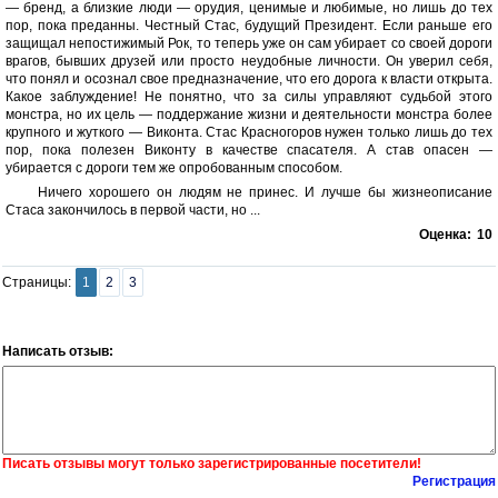
— бренд, а близкие люди — орудия, ценимые и любимые, но лишь до тех
пор, пока преданны. Честный Стас, будущий Президент. Если раньше его
защищал непостижимый Рок, то теперь уже он сам убирает со своей дороги
врагов, бывших друзей или просто неудобные личности. Он уверил себя,
что понял и осознал свое предназначение, что его дорога к власти открыта.
Какое заблуждение! Не понятно, что за силы управляют судьбой этого
монстра, но их цель — поддержание жизни и деятельности монстра более
крупного и жуткого — Виконта. Стас Красногоров нужен только лишь до тех
пор, пока полезен Виконту в качестве спасателя. А став опасен —
убирается с дороги тем же опробованным способом.
Ничего хорошего он людям не принес. И лучше бы жизнеописание
Стаса закончилось в первой части, но ...
Оценка:
10
Страницы:
1
2
3
Написать отзыв:
Писать отзывы могут только зарегистрированные посетители!
Регистрация