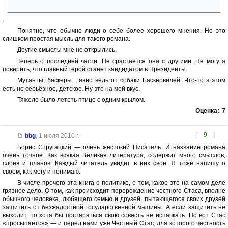
неужели предназначение заключалось в том, чтобы лечить Виконта?
.
Понятно, что обычно люди о себе более хорошего мнения. Но это
слишком простая мысль для такого романа.
Другие смыслы мне не открылись.
Теперь о последней части. Не срастается она с другими. Не могу я
поверить, что главный герой станет кандидатом в Президенты.
Мутанты, баскеры... явно ведь от собаки Баскервилей. Что-то в этом
есть не серьёзное, детское. Ну это на мой вкус.
Тяжело было лететь птице с одним крылом.
Оценка:
7
[
9
]
bbg
,
1 июля 2010 г.
Борис Стругацкий — очень жестокий Писатель. И название романа
очень точное. Как всякая Великая литература, содержит много смыслов,
слоев и планов. Каждый читатель увидит в них свое. Я тоже напишу о
своем, как могу и понимаю.
В числе прочего эта книга о политике, о том, какое это на самом деле
грязное дело. О том, как происходит перерождение честного Стаса, вполне
обычного человека, любящего семью и друзей, пытающегося своих друзей
защитить от безжалостной государственной машины. А если защитить не
выходит, то хотя бы постараться свою совесть не испачкать. Но вот Стас
«просыпается» — и перед нами уже Честный Стас, для которого честность