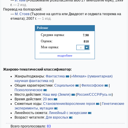
—
И. Ким
(Poszukiwanie przeznaczenia albo 27 twierdzenie etyki)
; 1999
г.
— 2 изд.
Перевод на болгарский:
—
М. Стоев
(Търсене на целта или Двадесет и седмата теорема на
етиката)
; 2007 г.
— 1 изд.
Рейтинг
Средняя оценка:
7.90
Оценок:
810
Моя оценка:
-
подробнее
Жанрово-тематический классификатор:
Жанры/поджанры:
Фантастика
(
«Мягкая» (гуманитарная)
научная фантастика
)
Общие характеристики:
Социальное
|
Философское
|
Психологическое
Место действия:
Наш мир (Земля)
(
Россия/СССР/Русь
)
Время действия:
20 век
Сюжетные ходы:
Становление/взросление героя
|
Генетические
эксперименты, мутации
Линейность сюжета:
Линейный с экскурсами
Возраст читателя:
Для взрослых
Всего проголосовало:
83