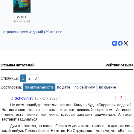
2018 г.
(немецкий)
страница всех изданий (29 шт.) >>
Отзывы читателей
Рейтинг отзыва
Страницы:
1
2
3
Сортировка:
по актуальности
по дате
по рейтингу
по оценке
[
-2
]
Schovinist
,
13 июля 2026 г.
Не всем подойдут тяжелые книжки. Кому-нибудь «Барраяр» подавай.
Но истинное чтение не заканчивается дешевый сериалом. Истинное
чтение есть чтение той книги, которая заставит задуматься. А такая
заставит задуматься.
Думать тяжело, но важно. Если вам делать это тяжело, то для вас есть
какой-нибудь Головачёв или Никитин. Но Стругацкие – что «А», что «Б» – на