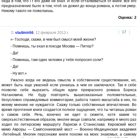
беда в том, что Гг его даже не знал. И если отталкиваться от книги: все его
предназначение было в том, чтоб он дожил до конца романа, а потом умер.
Никому такого не пожелаешь.
Оценка:
2
[
17
]
vladimir66
,
12 февраля 2013 г.
»- Господи, скажи, в чем был смысл моей жизни?
- Помнишь, ты ехал в поезде Москва — Питер?
- Да!
- Помнишь, там один человек у тебя попросил соли?
- Да!
- Ну вот.»
Ужасно когда не видишь смысла в собственном существовании, но,
может быть еще ужасней если узнаешь в чем он заключался. Так я себе
позволю себе выразить общую идею прекрасного романа Бориса
Натановича. Не буду повторять вышесказанные положительные,
безусловно справедливые комментарии, работа такого масштаба в них, по
моему мнению не нуждается. Скажу только собственные впечатление. Во
время прочтения книги создается полное ощущения, что ты читаешь роман
о самом себе. Речь, конечно не идет о сюжете, хотя каким то
сверхъестественным образом, многие вещи совпали, например я много раз
ходил по питерскому маршруту Лариски и Станислава: Кировский мост
мимо Авроры — Сампсониевский мост — Военно-Медицинская академия
-Литейный. Многие персонажи книги похожи на моих знакомых, а самому