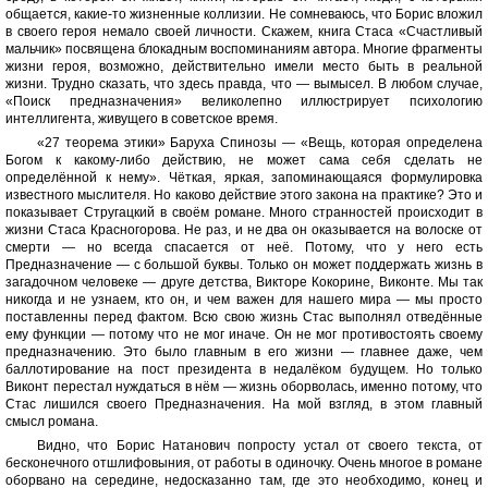
общается, какие-то жизненные коллизии. Не сомневаюсь, что Борис вложил
в своего героя немало своей личности. Скажем, книга Стаса «Счастливый
мальчик» посвящена блокадным воспоминаниям автора. Многие фрагменты
жизни героя, возможно, действительно имели место быть в реальной
жизни. Трудно сказать, что здесь правда, что — вымысел. В любом случае,
«Поиск предназначения» великолепно иллюстрирует психологию
интеллигента, живущего в советское время.
«27 теорема этики» Баруха Спинозы — «Вещь, которая определена
Богом к какому-либо действию, не может сама себя сделать не
определённой к нему». Чёткая, яркая, запоминающаяся формулировка
известного мыслителя. Но каково действие этого закона на практике? Это и
показывает Стругацкий в своём романе. Много странностей происходит в
жизни Стаса Красногорова. Не раз, и не два он оказывается на волоске от
смерти — но всегда спасается от неё. Потому, что у него есть
Предназначение — с большой буквы. Только он может поддержать жизнь в
загадочном человеке — друге детства, Викторе Кокорине, Виконте. Мы так
никогда и не узнаем, кто он, и чем важен для нашего мира — мы просто
поставленны перед фактом. Всю свою жизнь Стас выполнял отведённые
ему функции — потому что не мог иначе. Он не мог противостоять своему
предназначению. Это было главным в его жизни — главнее даже, чем
баллотирование на пост президента в недалёком будущем. Но только
Виконт перестал нуждаться в нём — жизнь оборволась, именно потому, что
Стас лишился своего Предназначения. На мой взгляд, в этом главный
смысл романа.
Видно, что Борис Натанович попросту устал от своего текста, от
бесконечного отшлифовыния, от работы в одиночку. Очень многое в романе
оборвано на середине, недосказанно там, где это необходимо, конец и