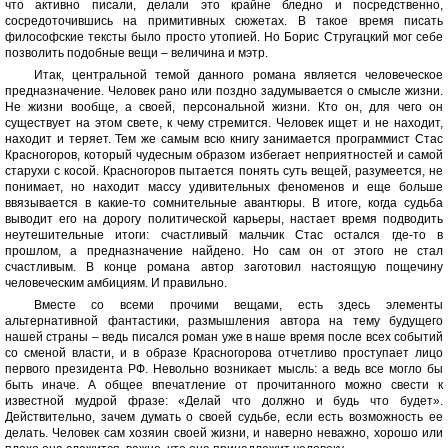
что активно писали, делали это крайне бледно и посредственно,
сосредоточившись на примитивных сюжетах. В такое время писать
философские тексты было просто утопией. Но Борис Стругацкий мог себе
позволить подобные вещи – величина и мэтр.
Итак, центральной темой данного романа является человеческое
предназначение. Человек рано или поздно задумывается о смысле жизни.
Не жизни вообще, а своей, персональной жизни. Кто он, для чего он
существует на этом свете, к чему стремится. Человек ищет и не находит,
находит и теряет. Тем же самым всю книгу занимается программист Стас
Красногоров, который чудесным образом избегает неприятностей и самой
старухи с косой. Красногоров пытается понять суть вещей, разумеется, не
понимает, но находит массу удивительных феноменов и еще больше
ввязывается в какие-то сомнительные авантюры. В итоге, когда судьба
выводит его на дорогу политической карьеры, настает время подводить
неутешительные итоги: счастливый мальчик Стас остался где-то в
прошлом, а предназначение найдено. Но сам он от этого не стал
счастливым. В конце романа автор заготовил настоящую пощечину
человеческим амбициям. И правильно.
Вместе со всеми прочими вещами, есть здесь элементы
альтернативной фантастики, размышления автора на тему будущего
нашей страны – ведь писался роман уже в наше время после всех событий
со сменой власти, и в образе Красногорова отчетливо проступает лицо
первого президента РФ. Невольно возникает мысль: а ведь все могло бы
быть иначе. А общее впечатление от прочитанного можно свести к
известной мудрой фразе: «Делай что должно и будь что будет».
Действительно, зачем думать о своей судьбе, если есть возможность ее
делать. Человек сам хозяин своей жизни, и наверно неважно, хорошо или