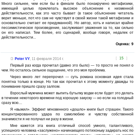
Много сильнее, чем если бы в финале было понакручено метафизики,
имеющей целью приклепать высокое объяснение к низменной
действительности, как это часто бывает (в такое объяснение читатель
верит меньше, пот.что сам не чувствует в своей жизни такой метафизики и
основательно считает ее придуманной). Но автор, хоть и написал крайне
пессимистическое произведение, заслуживает уважения за то, как сильно
он его написал. Тем более, его сценарий, вообще говоря, недалек от
действительности...
Оценка:
9
[
15
]
Peter VY
,
11 февраля 2014 г.
Первый раз когда прочитал (давно это было) — то просто не понял о
чем. Но осталось сильное ощущение, что это моя проблема.
Через много лет перепрочел --- суть романа основная идея стала
понятна только в конце. Но так как прочитал к этому моменту дважды то
понимание пришло сразу залпом.
Взрослый мужчина может выпить бутылку водки если будет это делать
в течении некоторого времени под хорошую закуску — но если на голодный
сразу всю....
Я «выжил». Эффект мгновенного «дошло» книги был страшен. Такого
концентрированного удара по самолюбию и чувству собственной
значимости я не получал ни разу в жизни.
Мне кажется эта книга отличный способ умного, талантливого,
успешного человека «заслужено» начинающего потихоньку задирать нос по