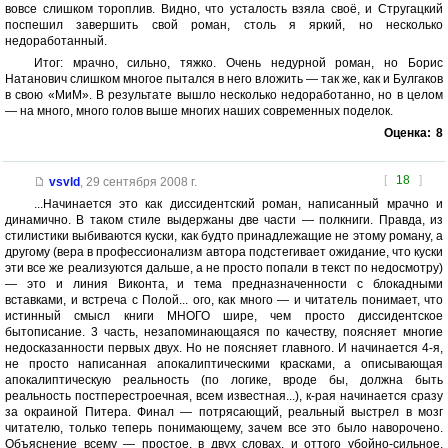
вовсе слишком тороплив. Видно, что усталость взяла своё, и Стругацкий
поспешил завершить свой роман, столь я яркий, но несколько
недоработанный.
Итог: мрачно, сильно, тяжко. Очень недурной роман, но Борис
Натанович слишком многое пытался в него вложить — так же, как и Булгаков
в свою «МиМ». В результате вышло несколько недоработанно, но в целом
— на много, много голов выше многих наших современных поделок.
Оценка:
8
[
18
]
vsvld
,
29 сентября 2008 г.
...Начинается это как диссидентский роман, написанный мрачно и
динамично. В таком стиле выдержаны две части — полкниги. Правда, из
стилистики выбиваются куски, как будто принадлежащие не этому роману, а
другому (вера в профессионализм автора подстегивает ожидание, что куски
эти все же реализуются дальше, а не просто попали в текст по недосмотру)
— это и линия Виконта, и тема предназначенности с блокадными
вставками, и встреча с Полой... ого, как много — и читатель понимает, что
истинный смысл книги МНОГО шире, чем просто диссидентское
бытописание. 3 часть, незапоминающаяся по качеству, поясняет многие
недосказанности первых двух. Но не поясняет главного. И начинается 4-я,
не просто написанная апокалиптическими красками, а описывающая
апокалиптическую реальность (по логике, вроде бы, должна быть
реальность постперестроечная, всем известная...), к-рая начинается сразу
за окраиной Питера. Финал — потрясающий, реальный выстрел в мозг
читателю, только теперь понимающему, зачем все это было наворочено.
Объяснение всему — простое, в двух словах, и оттого убойно-сильное.