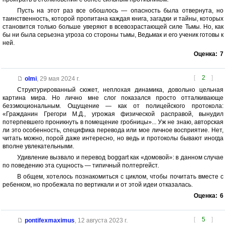
Пусть на этот раз все обошлось — опасность была отвернута, но
таинственность, которой пропитана каждая книга, загадки и тайны, которых
становится только больше уверяют в всевозрастающей силе Тьмы. Но, как
бы ни была серьезна угроза со стороны тьмы, Ведьмак и его ученик готовы к
ней.
Оценка:
7
[
2
]
olmi
,
29 мая 2024 г.
Структурированный сюжет, неплохая динамика, довольно цельная
картина мира. Но лично мне слог показался просто отталкивающе
безэмоциональным. Ощущение — как от полицейского протокола:
«Гражданин Грегори М.Д., угрожая физической расправой, вынудил
потерпевшего проникнуть в помещение гробницы»... Уж не знаю, авторская
ли это особенность, специфика перевода или мое личное восприятие. Нет,
читать можно, порой даже интересно, но ведь и протоколы бывают иногда
вполне увлекательными.
Удивление вызвало и перевод boggart как «домовой»: в данном случае
по поведению эта сущность — типичный полтергейст.
В общем, хотелось познакомиться с циклом, чтобы почитать вместе с
ребенком, но пробежала по вертикали и от этой идеи отказалась.
Оценка:
6
[
5
]
pontifexmaximus
,
12 августа 2023 г.