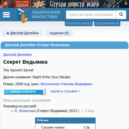
ЛАБОРАТОРИЯ
ФАНТАСТИКИ
поиск по жанру
расширенный
◄ Джозеф Дилейни
издания (8)
Джозеф Дилейни «Секрет Ведьмака»
Джозеф Дилейни
Секрет Ведьмака
The Spook's Secret
Другие названия: Night of the Soul Stealer
Роман,
2006
год; цикл
«Вселенная Ученика Ведьмака»
скачать отрывок >
читать отрывок
Язык написания: английский
Перевод на русский:
—
Б. Жужунава
(Секрет Ведьмака)
; 2012 г.
— 2 изд.
Рейтинг
Средняя оценка:
7.76