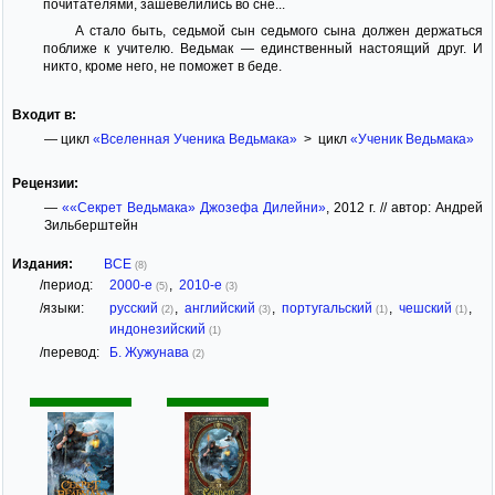
почитателями, зашевелились во сне...
А стало быть, седьмой сын седьмого сына должен держаться
поближе к учителю. Ведьмак — единственный настоящий друг. И
никто, кроме него, не поможет в беде.
Входит в:
— цикл
«Вселенная Ученика Ведьмака»
> цикл
«Ученик Ведьмака»
Рецензии:
—
««Секрет Ведьмака» Джозефа Дилейни»
, 2012 г. // автор: Андрей
Зильберштейн
Издания:
ВСЕ
(8)
/период:
2000-е
,
2010-е
(5)
(3)
/языки:
русский
,
английский
,
португальский
,
чешский
,
(2)
(3)
(1)
(1)
индонезийский
(1)
/перевод:
Б. Жужунава
(2)