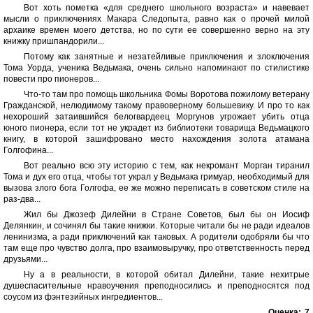
Вот хоть пометка «для среднего школьного возраста» и навевает
мысли о приключениях Макара Следопыта, равно как о прочей милой
архаике времен моего детства, но по сути ее совершенно верно на эту
книжку пришпандорили...
Потому как занятные и незатейливые приключения и злоключения
Тома Уорда, ученика Ведьмака, очень сильно напоминают по стилистике
повести про пионеров...
Что-то там про помощь школьника Фомы Воротова пожилому ветерану
Гражданской, нелюдимому такому правоверному большевику. И про то как
нехороший затаившийся белогвардеец Моргунов угрожает убить отца
юного пионера, если тот не украдет из библиотеки товарища Ведьмацкого
книгу, в которой зашифровано место нахождения золота атамана
Голгофина...
Вот реально всю эту историю с тем, как некромант Морган тиранил
Тома и дух его отца, чтобы тот украл у Ведьмака гримуар, необходимый для
вызова злого бога Голгофа, ее же можно переписать в советском стиле на
раз-два...
Жил бы Джозеф Дилейни в Стране Советов, был бы он Иосиф
Делянкин, и сочинял бы такие книжки. Которые читали бы не ради идеалов
ленинизма, а ради приключений как таковых. А родители одобряли бы что
там еще про чувство долга, про взаимовыручку, про ответственность перед
друзьями...
Ну а в реальности, в которой обитал Дилейни, такие нехитрые
душеспасительные нравоучения преподносились и преподносятся под
соусом из фэнтезийных ингредиентов...
Оценка:
7