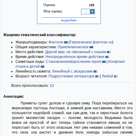
Оценок:
189
Моя оценка:
-
подробнее
Жанрово-тематический классификатор:
Жанры/поджанры:
Фэнтези
(
Героическое фэнтези
)
Общие характеристики:
Приключенческое
Место действия:
Другой мир, не связанный с нашим
Время действия:
Неопределённое время действия
Сюжетные ходы:
Становление/взросление героя
|
Конфликт
отцов и детей
Линейность сюжета:
Линейный с экскурсами
Возраст читателя:
Подростковая литература
|
Любой
Всего проголосовало:
12
Аннотация:
Приметы сулят долгую и суровую зиму. Пора перебираться на
вересковую пустошь Англзарк, в зимний дом наставника. Место это
пользуется недоброй славой; как сам дом, так и окрестные болота
хранят множество загадок — похоже, молодость Ведьмака была
вовсе не простой. И вот теперь тайное становится явным, но не
перестает быть от этого опасным. Нет уже никаких сомнений в том,
что сила зла растет и древние боги, некогда забытые своими