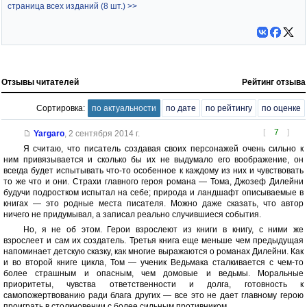
страница всех изданий (8 шт.) >>
Отзывы читателей
Рейтинг отзыва
Сортировка:
по актуальности
по дате
по рейтингу
по оценке
[
7
]
Yargaro
,
2 сентября 2014 г.
Я считаю, что писатель создавая своих персонажей очень сильно к
ним привязывается и сколько бы их не выдумало его воображение, он
всегда будет испытывать что-то особенное к каждому из них и чувствовать
то же что и они. Страхи главного героя романа — Тома, Джозеф Дилейни
будучи подростком испытал на себе; природа и ландшафт описываемые в
книгах — это родные места писателя. Можно даже сказать, что автор
ничего не придумывал, а записал реально случившиеся события.
Но, я не об этом. Герои взрослеют из книги в книгу, с ними же
взрослеет и сам их создатель. Третья книга еще меньше чем предыдущая
напоминает детскую сказку, как многие выражаются о романах Дилейни. Как
и во второй книге цикла, Том — ученик Ведьмака сталкивается с чем-то
более страшным и опасным, чем домовые и ведьмы. Моральные
приоритеты, чувства ответственности и долга, готовность к
самопожертвованию ради блага других — все это не дает главному герою
проиграть в столкновении с более сильным противником.