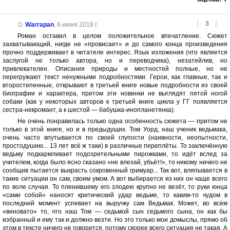
[
3
]
Warrapan
,
6 июня 2018 г.
Роман оставил в целом положительное впечатление. Сюжет
захватывающий, нигде не «провисает» и до самого конца произведения
прочно поддерживает в читателе интерес. Язык изложения (что является
заслугой не только автора, но и переводчика), незатейлив, но
привлекателен. Описания природы и местностей полные, но не
перегружают текст ненужными подробностями. Герои, как главные, так и
второстепенные, открывают в третьей книге новые подробности из своей
биографии и характера, притом эти новинки не выглядят пятой ногой
собаки (как у некоторых авторов к третьей книге цикла у ГГ появляется
сестра-некромант, а к шестой — бабушка-инопланетянка).
Не очень понравилась только одна особенность сюжета — притом не
только в этой книге, но и в предыдущих. Том Уорд, наш ученик ведьмака,
очень часто впутывается по своей глупости (наивности, неопытности,
простодушию... 13 лет всё ж таки) в различные переплёты. То заключённую
ведьму подкармливает подозрительными пирожками, то идёт вслед за
учителем, когда было ясно сказано «не влезай, убьёт!», то никому ничего не
сообщив пытается выкрасть сокровенный гримуар... Так вот, вляпывается в
такие ситуации он сам, своим умом. А вот выбирается из них он чаще всего
по воле случая. То пленившему его злодею крупно не везёт, то руки юнца
«сами собой» наносят критический удар ведьме, то каким-то чудом в
последний момент успевает на выручку сам Ведьмак. Может, во всём
«виновато» то, что наш Том — седьмой сын седьмого сына, он как бы
избранный и ему так и должно везти. Но это только мои домыслы, прямо об
этом в тексте ничего не говорится, потому скорее всего ситуация не такая. А