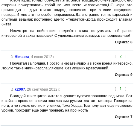
А во-вторых то как побеждает этих Богов Том.Да,это очень храбро с его
стороны пожертвовать собой во имя всего человечества,НО когда это
происходит в двух книгах подряд возникает при чтении ощущение
повтора.И мне это не особо понравилось.Да и странно то,что взрослый и
опытный ведьмак постоянно где-то «теряется»,когда происходит главная
битва.
Несмотря на небольшие недочёты книга получилась всё равно
интересной и захватывающей.С удовольствием возьмусь за продолжение!
Оценка:
8
[
2
]
Himaera
,
4 июня 2012 г.
Прочитал за полдня. Просто и незатейливо и в тоже время интересно.
Люблю такие книги- расслабляющие, без лишних нравоучений.
Оценка:
9
[
1
]
k2007
,
26 сентября 2012 г.
В каждой книге цикла читатель узнает кусочек прошлого ведьмака. Вот
и сейчас прошлое своими костлявыми руками хватает мистера Грегори за
ноги, и не только его, но и ученика, Тома Уорда. Том получает еще несколько
уроков, проходит еще одну проверку на прочность
Оценка:
7