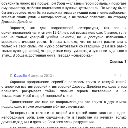
объяснить можно всё проще: Том Уорд — главный герой романа, и помогает
ему сам автор, любезно подставляя в нужные кусты рояли. По-моему, было
бы интереснее, если бы из всяких патовых ситуаций наш ученик выбирался
всё-таки своим умом и находчивостью, а не только полагаясь на старину
Джозефа Дилейни.
Впрочем, как для подростковой литературы, как раз и
ориентированной на читателя 12-14 лет, всё весьма неплохо. Главное, тут у
нас не только храбрый убийца нечисти, но и доступно изложенные
морально-этические уроки. Что врать плохо, что не стоит рассчитывать
только на свои силы, что нужно советоваться со старшими (сам всё равно
только хуже сделаешь), что родители могут умереть, и нужно жить дальше с
этим... В общем, достойная книга. Твёрдая «семёрочка»
Оценка:
7
[
3
]
Сараби
,
6 августа 2013 г.
Хорошая продолжение серии!Понравилось то,что с каждой книгой
становится всё интересней и интересней.Джозеф Дилейни молодец в том
плане,что раскрывает тайны главных героев постепенно, а не
«вываливает» всё в одной тоненькой книге.
Единственное что мне не понравилось,так это то,что в двух книгах
подряд одно и тоже окончание в битве с нечистью.
Во-первых это то,что и во второй и в третей книге главные злодеи-
непобедимые Боги.Такое ощущение,что в Графстве из нечисти только
домовые,ведьмы и древние Боги всея зла и разрушения.