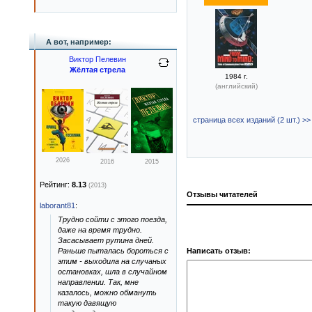
А вот, например:
Виктор Пелевин
Жёлтая стрела
1984 г.
(английский)
страница всех изданий (2 шт.) >>
2026
2016
2015
Рейтинг:
8.13
(2013)
Отзывы читателей
laborant81
:
Трудно сойти с этого поезда,
даже на время трудно.
Засасывает рутина дней.
Раньше пыталась бороться с
Написать отзыв:
этим - выходила на случаных
остановках, шла в случайном
направлении. Так, мне
казалось, можно обмануть
такую давящую