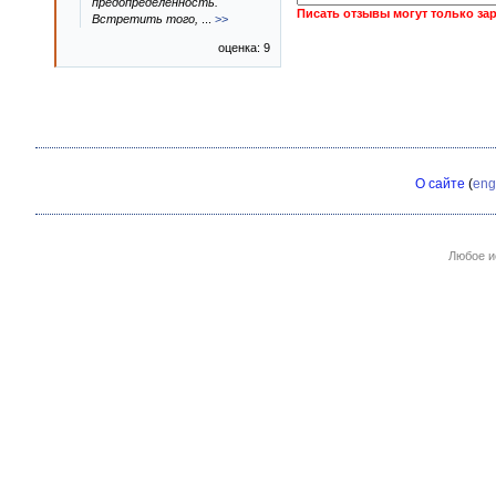
предопределенность.
Писать отзывы могут только за
Встретить того,
...
>>
оценка: 9
О сайте
(
eng
Любое и