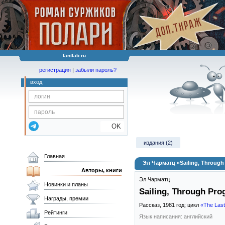
fantlab ru
регистрация
|
забыли пароль?
вход
OK
издания (2)
Главная
Эл Чарматц «Sailing, Throug
Авторы, книги
Эл Чарматц
Новинки и планы
Sailing, Through Pr
Награды, премии
Рассказ,
1981
год; цикл
«The Las
Рейтинги
Язык написания: английский