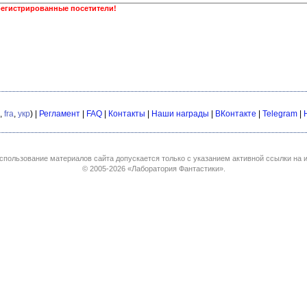
регистрированные посетители!
,
fra
,
укр
) |
Регламент
|
FAQ
|
Контакты
|
Наши награды
|
ВКонтакте
|
Telegram
|
спользование материалов сайта допускается только с указанием активной ссылки на и
© 2005-2026
«Лаборатория Фантастики»
.