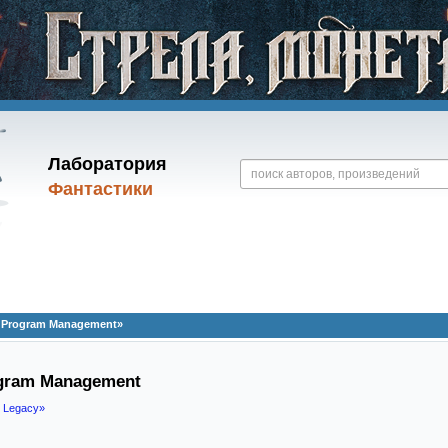
Лаборатория
Фантастики
h Program Management»
ogram Management
t Legacy»