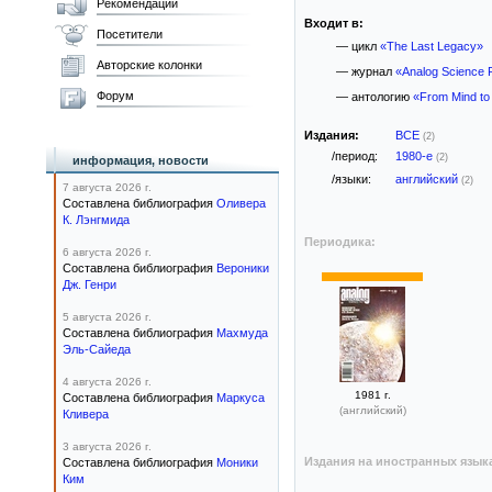
Рекомендации
Входит в:
Посетители
— цикл
«The Last Legacy»
Авторские колонки
— журнал
«Analog Science F
Форум
— антологию
«From Mind to
Издания:
ВСЕ
(2)
/период:
1980-е
(2)
информация, новости
/языки:
английский
(2)
7 августа 2026 г.
Составлена библиография
Оливера
К. Лэнгмида
Периодика:
6 августа 2026 г.
Составлена библиография
Вероники
Дж. Генри
5 августа 2026 г.
Составлена библиография
Махмуда
Эль-Сайеда
4 августа 2026 г.
1981 г.
Составлена библиография
Маркуса
(английский)
Кливера
3 августа 2026 г.
Издания на иностранных язык
Составлена библиография
Моники
Ким