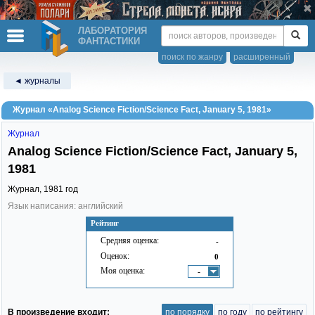
ЛАБОРАТОРИЯ
ФАНТАСТИКИ
поиск по жанру
расширенный
◄ журналы
Журнал «Analog Science Fiction/Science Fact, January 5, 1981»
Журнал
Analog Science Fiction/Science Fact, January 5,
1981
Журнал,
1981
год
Язык написания: английский
Рейтинг
Средняя оценка:
-
Оценок:
0
Моя оценка:
-
В произведение входит:
по порядку
по году
по рейтингу