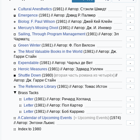
Cultural Anesthetics
(1981)
//
Автор: Стэнли Шмидт
-
Emergence
(1981)
//
Автор: Дэвид Р. Палмер
-
Biolog: F. Paul Wilson
(1981)
//
Автор: Джей Кей Клейн
-
Mercury's Missing Divot
(1981)
//
Автор: Дж. И. Иневер
-
Sailing, Through Program Management
(1981)
//
Автор: Эл
Чарматц
-
Green Winter
(1981)
//
Автор: Ф. Пол Вилсон
-
The Most Valuable Books in the World
(1981)
//
Автор: Дж.
Гарри Стайн
-
Expendable
(1981)
//
Автор: Чарльз де Вет
-
Heroic Measures
(1981)
//
Автор: Эдвард Уэллен
-
Shuttle Down
(1980)
[вторая часть романа из четырёх]
//
Автор: Дж. Гарри Стайн
-
The Reference Library
(1981)
//
Автор: Томас Истон
-
Brass Tacks
Letter
(1981)
//
Автор: Ричард Хогланд
-
Letter
(1981)
//
Автор: Пол Картер
-
Letter
(1981)
//
Автор: Боб Каррико
-
A Calendar of Upcoming Events
[= Upcoming Events]
(1974)
//
Автор: Энтони Льюис
-
Index to 1980