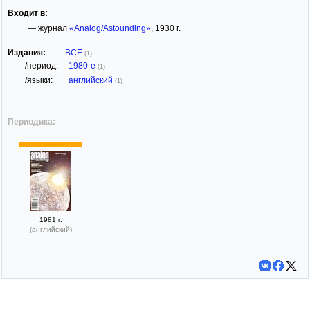
Входит в:
— журнал
«Analog/Astounding»
, 1930 г.
Издания:
ВСЕ
(1)
/период:
1980-е
(1)
/языки:
английский
(1)
Периодика:
1981 г.
(английский)