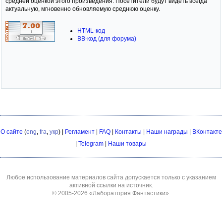
средней оценкой этого произведения. Посетители будут видеть всегда
актуальную, мгновенно обновляемую среднюю оценку.
HTML-код
BB-код (для форума)
О сайте
(
eng
,
fra
,
укр
) |
Регламент
|
FAQ
|
Контакты
|
Наши награды
|
ВКонтакте
|
Telegram
|
Наши товары
Любое использование материалов сайта допускается только с указанием
активной ссылки на источник.
© 2005-2026
«Лаборатория Фантастики»
.