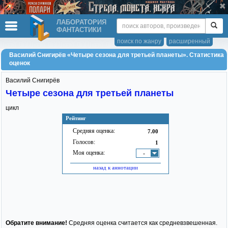
ЛАБОРАТОРИЯ
ФАНТАСТИКИ
поиск по жанру
расширенный
Василий Снигирёв «Четыре сезона для третьей планеты». Статистика
оценок
Василий Снигирёв
Четыре сезона для третьей планеты
цикл
Рейтинг
Средняя оценка:
7.00
Голосов:
1
Моя оценка:
-
назад к аннотации
Обратите внимание!
Средняя оценка считается как средневзвешенная.