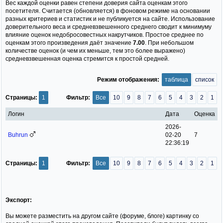
Вес каждой оценки равен степени доверия сайта оценкам этого
посетителя. Считается (обновляется) в фоновом режиме на основании
разных критериев и статистик и не публикуется на сайте. Использование
доверительного веса и средневзвешенного среднего сводит к минимуму
влияние оценок недобросовестных накрутчиков. Простое среднее по
оценкам этого произведения даёт значение
7.00
. При небольшом
количестве оценок (и чем их меньше, тем это более выражено)
средневзвешенная оценка стремится к простой средней.
Режим отображения:
таблица
список
Страницы:
1
Фильтр:
Все
10
9
8
7
6
5
4
3
2
1
Логин
Дата
Оценка
2026-
Buhrun
02-20
7
22:36:19
Страницы:
1
Фильтр:
Все
10
9
8
7
6
5
4
3
2
1
Экспорт:
Вы можете разместить на другом сайте (форуме, блоге) картинку со