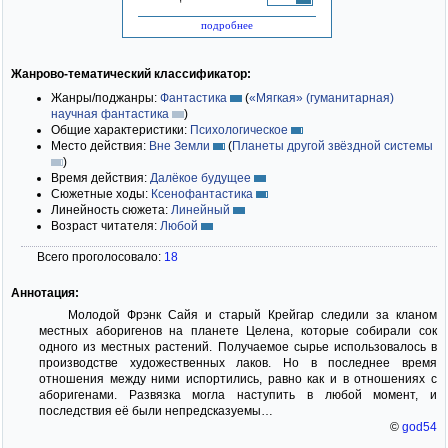
подробнее
Жанрово-тематический классификатор:
Жанры/поджанры:
Фантастика
(
«Мягкая» (гуманитарная)
научная фантастика
)
Общие характеристики:
Психологическое
Место действия:
Вне Земли
(
Планеты другой звёздной системы
)
Время действия:
Далёкое будущее
Сюжетные ходы:
Ксенофантастика
Линейность сюжета:
Линейный
Возраст читателя:
Любой
Всего проголосовало:
18
Аннотация:
Молодой Фрэнк Сайя и старый Крейгар следили за кланом
местных аборигенов на планете Целена, которые собирали сок
одного из местных растений. Получаемое сырье использовалось в
производстве художественных лаков. Но в последнее время
отношения между ними испортились, равно как и в отношениях с
аборигенами. Развязка могла наступить в любой момент, и
последствия её были непредсказуемы…
©
god54