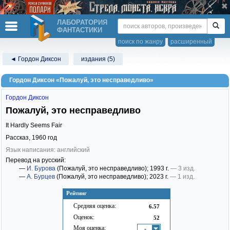
ЛАБОРАТОРИЯ
ФАНТАСТИКИ
поиск по жанру
расширенный
◄ Гордон Диксон
издания (5)
Гордон Диксон «Пожалуй, это несправедливо»
Гордон Диксон
Пожалуй, это несправедливо
It Hardly Seems Fair
Рассказ,
1960
год
Язык написания: английский
Перевод на русский:
—
И. Бурова
(Пожалуй, это несправедливо)
; 1993 г.
— 3 изд.
—
А. Бурцев
(Пожалуй, это несправедливо)
; 2023 г.
— 1 изд.
Рейтинг
Средняя оценка:
6.57
Оценок:
52
Моя оценка:
-