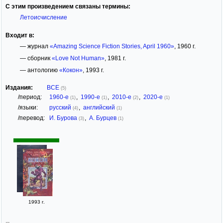
С этим произведением связаны термины:
Летоисчисление
Входит в:
— журнал
«Amazing Science Fiction Stories, April 1960»
, 1960 г.
— сборник
«Love Not Human»
, 1981 г.
— антологию
«Кокон»
, 1993 г.
Издания:
ВСЕ
(5)
/период:
1960-е
,
1990-е
,
2010-е
,
2020-е
(1)
(1)
(2)
(1)
/языки:
русский
,
английский
(4)
(1)
/перевод:
И. Бурова
,
А. Бурцев
(3)
(1)
1993 г.