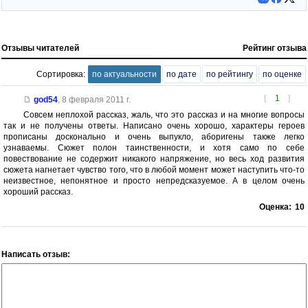
Отзывы читателей
Рейтинг отзыва
Сортировка:
по актуальности
по дате
по рейтингу
по оценке
[
1
]
god54
,
8 февраля 2011 г.
Совсем неплохой рассказ, жаль, что это рассказ и на многие вопросы
так и не получены ответы. Написано очень хорошо, характеры героев
прописаны досконально и очень выпукло, аборигены также легко
узнаваемы. Сюжет полон таинственности, и хотя само по себе
повествование не содержит никакого напряжение, но весь ход развития
сюжета нагнетает чувство того, что в любой момент может наступить что-то
неизвестное, непонятное и просто непредсказуемое. А в целом очень
хороший рассказ.
Оценка:
10
Написать отзыв: