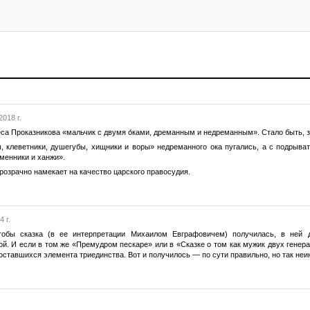
2018 г.
са Проказникова «мальчик с двумя о́ками, дреманным и недреманным». Стало быть, з
ы, клеветники, душегубы, хищники и воры» недреманного ока пугались, а с подрыв
менники и ханжи».
озрачно намекает на качество царского правосудия.
 г.
обы сказка (в ее интерпретации Михаилом Евграфовичем) получилась, в ней 
й. И если в том же «Премудром пескаре» или в «Сказке о том как мужик двух генера
оставшихся элемента триединства. Вот и получилось — по сути правильно, но так неинт