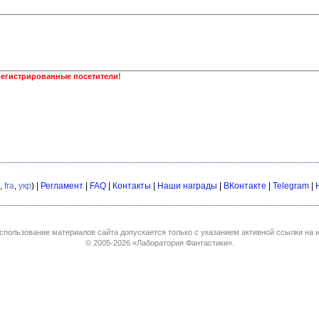
регистрированные посетители!
,
fra
,
укр
) |
Регламент
|
FAQ
|
Контакты
|
Наши награды
|
ВКонтакте
|
Telegram
|
спользование материалов сайта допускается только с указанием активной ссылки на и
© 2005-2026
«Лаборатория Фантастики»
.