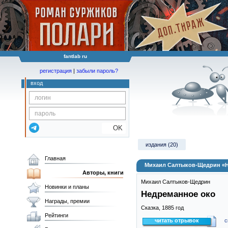
fantlab ru
регистрация
|
забыли пароль?
вход
OK
издания (20)
Главная
Михаил Салтыков-Щедрин «Н
Авторы, книги
Михаил Салтыков-Щедрин
Новинки и планы
Недреманное око
Награды, премии
Сказка,
1885
год
Рейтинги
читать отрывок
с