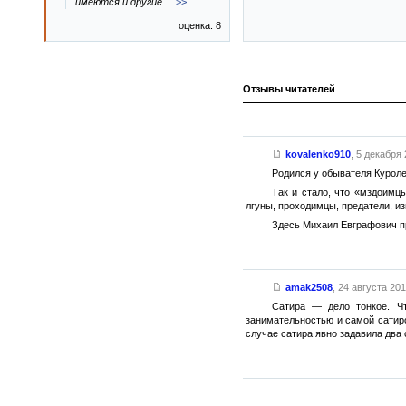
имеются и другие.
...
>>
оценка: 8
Отзывы читателей
kovalenko910
,
5 декабря 
Родился у обывателя Куроле
Так и стало, что «мздоимц
лгуны, проходимцы, предатели, из
Здесь Михаил Евграфович пр
amak2508
,
24 августа 2014
Сатира — дело тонкое. Чт
занимательностью и самой сатиро
случае сатира явно задавила два 