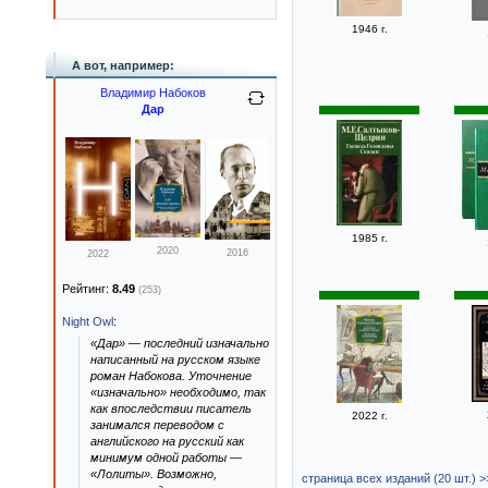
1946 г.
А вот, например:
Владимир Набоков
Дар
1985 г.
2020
2016
2022
Рейтинг:
8.49
(253)
Night Owl
:
«Дар» — последний изначально
написанный на русском языке
роман Набокова. Уточнение
«изначально» необходимо, так
как впоследствии писатель
2022 г.
занимался переводом с
английского на русский как
минимум одной работы —
«Лолиты». Возможно,
страница всех изданий (20 шт.) >