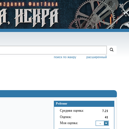
поиск по жанру
расширенный
Рейтинг
Средняя оценка:
7.21
Оценок:
41
Моя оценка:
-