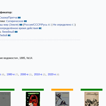
ификатор:
Сказка/Притча
тики:
Сатирическое
аш мир (Земля)
(
Россия/СССР/Русь
|
Не определено
)
еопределённое время действия
а:
Линейный
Любой
ие ведомости», 1885, №14.
-е
,
1980-е
,
2000-е
,
2010-е
,
2020-е
(4)
(7)
(1)
(2)
(4)