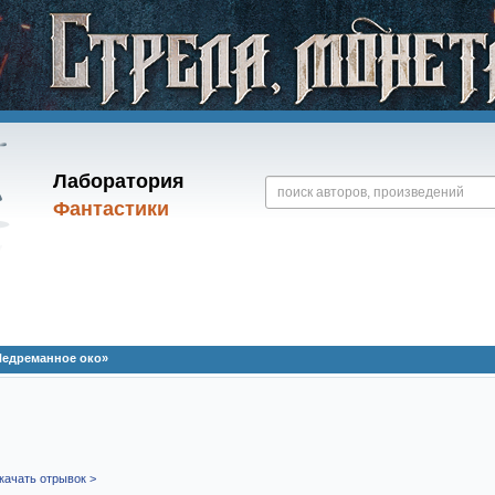
Лаборатория
Фантастики
едреманное око»
качать отрывок >