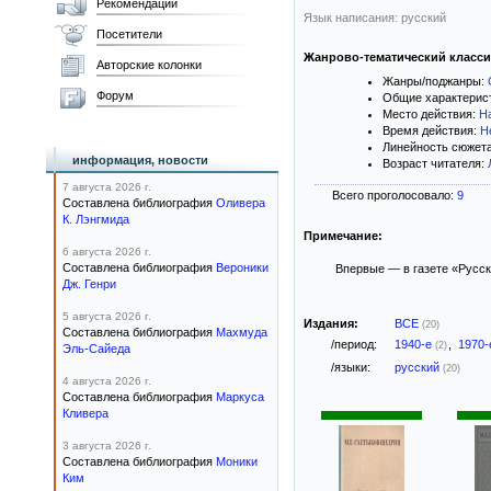
Рекомендации
Язык написания: русский
Посетители
Жанрово-тематический класс
Авторские колонки
Жанры/поджанры:
Форум
Общие характерис
Место действия:
Н
Время действия:
Н
Линейность сюжет
информация, новости
Возраст читателя:
7 августа 2026 г.
Всего проголосовало:
9
Составлена библиография
Оливера
К. Лэнгмида
Примечание:
6 августа 2026 г.
Составлена библиография
Вероники
Впервые — в газете «Русск
Дж. Генри
5 августа 2026 г.
Издания:
ВСЕ
(20)
Составлена библиография
Махмуда
/период:
1940-е
,
1970
(2)
Эль-Сайеда
/языки:
русский
(20)
4 августа 2026 г.
Составлена библиография
Маркуса
Кливера
3 августа 2026 г.
Составлена библиография
Моники
Ким