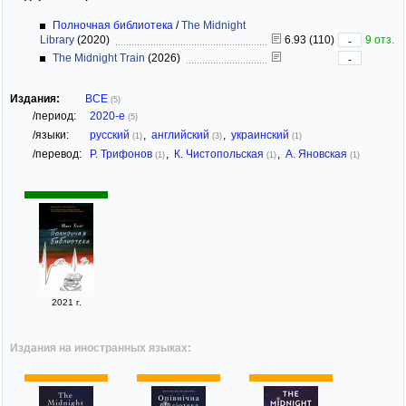
Полночная библиотека
/
The Midnight
Library
(2020)
6.93 (110)
9 отз.
-
The Midnight Train
(2026)
-
Издания:
ВСЕ
(5)
/период:
2020-е
(5)
/языки:
русский
,
английский
,
украинский
(1)
(3)
(1)
/перевод:
Р. Трифонов
,
К. Чистопольская
,
А. Яновская
(1)
(1)
(1)
2021 г.
Издания на иностранных языках: