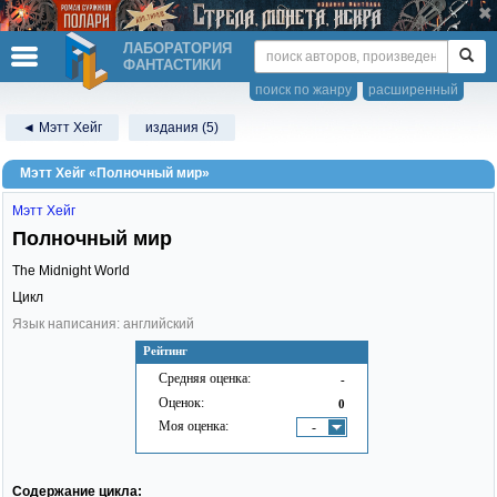
ЛАБОРАТОРИЯ
ФАНТАСТИКИ
поиск по жанру
расширенный
◄ Мэтт Хейг
издания (5)
Мэтт Хейг «Полночный мир»
Мэтт Хейг
Полночный мир
The Midnight World
Цикл
Язык написания: английский
Рейтинг
Средняя оценка:
-
Оценок:
0
Моя оценка:
-
Содержание цикла: