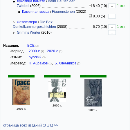
Луковица памяти
/
Beim Häuten der
Zwiebel
(2006)
8.40 (10)
1 отз.
-
Каменная месса
/
Figurenstehen
(2022)
8.00 (5)
-
Фотокамера
/
Die Box:
Dunkelkammergeschichten
(2008)
6.70 (10)
1 отз.
-
Grimms Wörter
(2010)
-
Издания:
ВСЕ
(3)
/период:
2000-е
,
2020-е
(2)
(1)
/языки:
русский
(3)
/перевод:
П. Абрамов
,
Б. Хлебников
(1)
(2)
2009 г.
2008 г.
2025 г.
страница всех изданий (3 шт.) >>