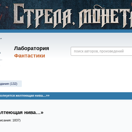
Лаборатория
Фантастики
дания (132)
волнуется желтеющая нива…»»
желтеющая нива…»
писания: 1837)