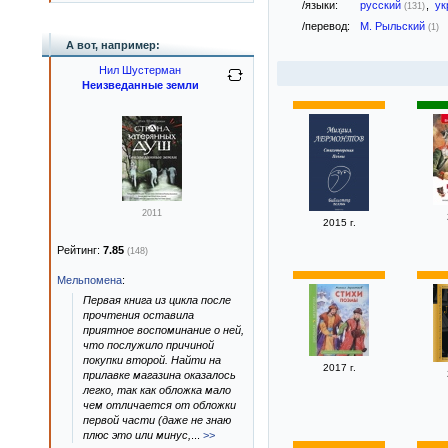
/языки:
русский
,
ук
(131)
/перевод:
М. Рыльский
(1)
А вот, например:
Нил Шустерман
Неизведанные земли
2011
2015 г.
Рейтинг:
7.85
(148)
Мельпомена
:
Первая книга из цикла после
прочтения оставила
приятное воспоминание о ней,
что послужило причиной
покупки второй. Найти на
2017 г.
прилавке магазина оказалось
легко, так как обложка мало
чем отличается от обложки
первой части (даже не знаю
плюс это или минус,
...
>>