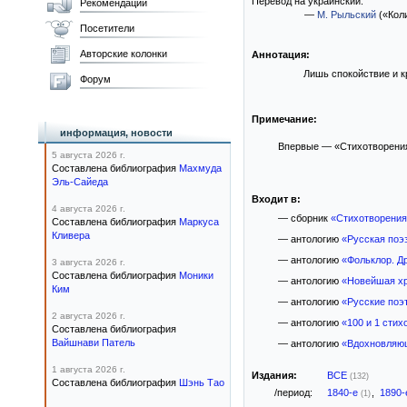
Перевод на украинский:
Рекомендации
—
М. Рыльский
(«Коли
Посетители
Авторские колонки
Аннотация:
Лишь спокойствие и к
Форум
Примечание:
информация, новости
Впервые — «Стихотворения 
5 августа 2026 г.
Составлена библиография
Махмуда
Эль-Сайеда
Входит в:
4 августа 2026 г.
— сборник
«Стихотворения
Составлена библиография
Маркуса
Кливера
— антологию
«Русская поэз
— антологию
«Фольклор. Др
3 августа 2026 г.
Составлена библиография
Моники
— антологию
«Новейшая хр
Ким
— антологию
«Русские поэ
2 августа 2026 г.
— антологию
«100 и 1 стих
Составлена библиография
Вайшнави Патель
— антологию
«Вдохновляю
1 августа 2026 г.
Издания:
ВСЕ
(132)
Составлена библиография
Шэнь Тао
/период:
1840-е
,
1890
(1)