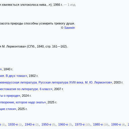
 хвилюється злотоколоса нива...»)
; 1966 г.
— 1 изд.
расота природы способны усмирить тревогу души.
©
Sawwin
М. Лермонтова» (СПб., 1840, стр. 161—162).
»
, 1840 г.
ия. В двух томах»
, 1902 г.
евнерусская литература. Русская литература XVIII века. М. Ю. Лермонтов»
, 2003 г.
естоматия по литературе. 6 класс»
, 2007 г.
ты о природе»
, 2024 г.
отворение, которое надо знать»
, 2025 г.
щие стихи»
, 2025 г.
-е
,
1930-е
,
1940-е
,
1950-е
,
1960-е
,
1970-е
,
1980-е
,
1990-е
,
(1)
(1)
(2)
(5)
(5)
(10)
(19)
(4)