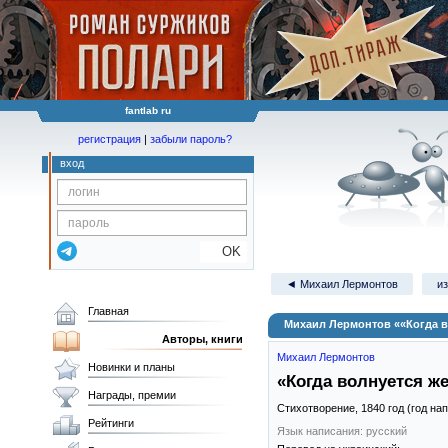
fantlab ru
регистрация
|
забыли пароль?
вход
OK
◄ Михаил Лермонтов
из
Главная
Михаил Лермонтов ««Когда 
Авторы, книги
Михаил Лермонтов
Новинки и планы
«Когда волнуется 
Награды, премии
Стихотворение,
1840
год (год на
Рейтинги
Язык написания: русский