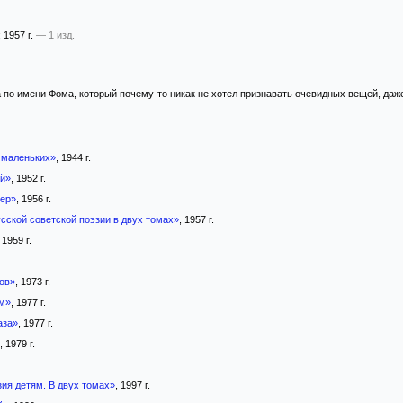
; 1957 г.
— 1 изд.
 по имени Фома, который почему-то никак не хотел признавать очевидных вещей, даже
 маленьких»
, 1944 г.
ей»
, 1952 г.
ер»
, 1956 г.
сской советской поэзии в двух томах»
, 1957 г.
, 1959 г.
ов»
, 1973 г.
м»
, 1977 г.
аза»
, 1977 г.
, 1979 г.
зия детям. В двух томах»
, 1997 г.