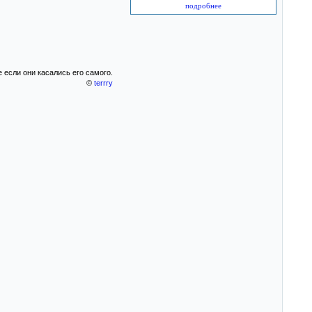
подробнее
 если они касались его самого.
©
terrry