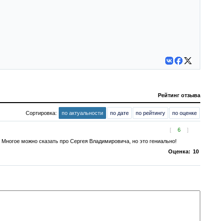
Рейтинг отзыва
Сортировка:
по актуальности
по дате
по рейтингу
по оценке
[
6
]
 Многое можно сказать про Сергея Владимировича, но это гениально!
Оценка:
10