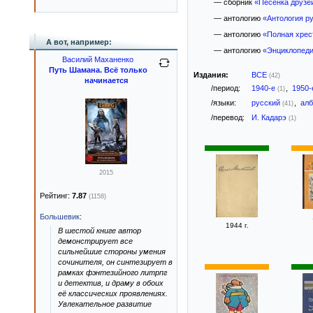
— сборник
«Песенка друзе
— антологию
«Антология р
— антологию
«Полная хрес
А вот, например:
— антологию
«Энциклопеди
Василий Маханенко
Путь Шамана. Всё только
Издания:
ВСЕ
(42)
начинается
/период:
1940-е
,
1950
(1)
/языки:
русский
,
ал
(41)
/перевод:
И. Кадарэ
(1)
2015
Рейтинг:
7.87
(1158)
Большевик
:
1944 г.
В шестой книге автор
демонстрирует все
сильнейшие стороны умения
сочинителя, он синтезирует в
рамках фэнтезийного литрпг
и детектив, и драму в обоих
её классических проявлениях.
Увлекательное развитие