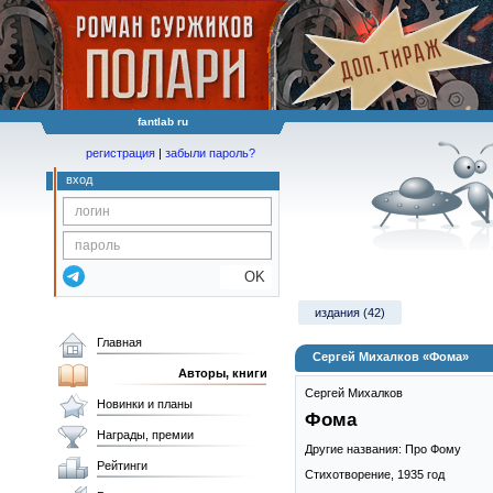
fantlab ru
регистрация
|
забыли пароль?
вход
OK
издания (42)
Главная
Сергей Михалков «Фома»
Авторы, книги
Сергей Михалков
Новинки и планы
Фома
Награды, премии
Другие названия: Про Фому
Рейтинги
Стихотворение,
1935
год