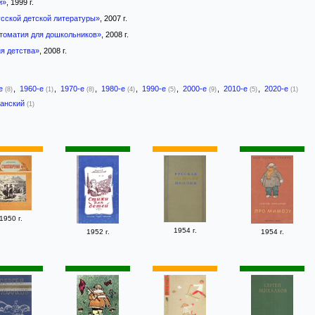
й»
, 1999 г.
усской детской литературы»
, 2007 г.
томатия для дошкольников»
, 2008 г.
я детства»
, 2008 г.
-е
,
1960-е
,
1970-е
,
1980-е
,
1990-е
,
2000-е
,
2010-е
,
2020-е
(8)
(1)
(8)
(4)
(5)
(9)
(5)
(1)
банский
(1)
1950 г.
1954 г.
1952 г.
1954 г.