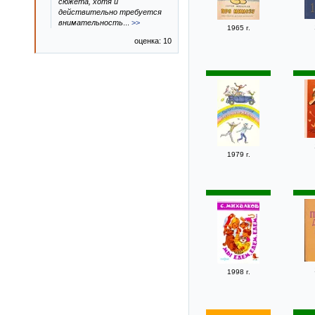
сюжета, хотя и
действительно требуется
внимательность
...
>>
1965 г.
оценка: 10
1979 г.
1998 г.