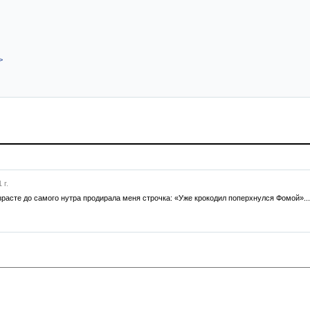
>
 г.
зрасте до самого нутра продирала меня строчка: «Уже крокодил поперхнулся Фомой»...