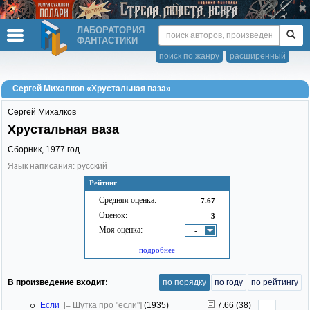
ЛАБОРАТОРИЯ
ФАНТАСТИКИ
поиск по жанру
расширенный
Сергей Михалков «Хрустальная ваза»
Сергей Михалков
Хрустальная ваза
Сборник,
1977
год
Язык написания: русский
Рейтинг
Средняя оценка:
7.67
Оценок:
3
Моя оценка:
-
подробнее
В произведение входит:
по порядку
по году
по рейтингу
Если
[= Шутка про "если"]
(1935)
7.66 (38)
-