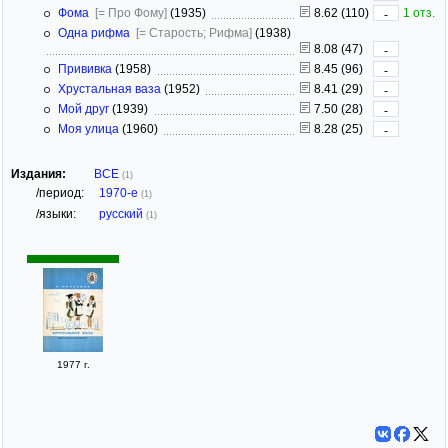
Фома
[= Про Фому]
(1935)
8.62 (110)
1 отз.
-
Одна рифма
[= Старость; Рифма]
(1938)
8.08 (47)
-
Прививка
(1958)
8.45 (96)
-
Хрустальная ваза
(1952)
8.41 (29)
-
Мой друг
(1939)
7.50 (28)
-
Моя улица
(1960)
8.28 (25)
-
Издания:
ВСЕ
(1)
/период:
1970-е
(1)
/языки:
русский
(1)
1977 г.