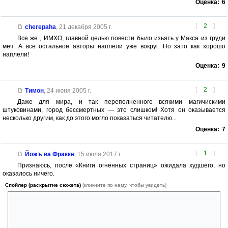
Оценка:
6
[
2
]
cherepaha
,
21 декабря 2005 г.
Все же , ИМХО, главной целью повести было изьять у Макса из груди
меч. А все остальное авторы наплели уже вокруг. Но зато как хорошо
наплели!
Оценка:
9
[
2
]
Тимон
,
24 июня 2005 г.
Даже для мира, и так переполненного всякими магичискими
штуковинами, город бессмертных — это слишком! Хотя он оказывается
несколько другим, как до этого могло показаться читателю...
Оценка:
7
[
1
]
Йожъ ва Фракке
,
15 июля 2017 г.
Признаюсь, после «Книги огненных страниц» ожидала худшего, но
оказалось ничего.
Спойлер (раскрытие сюжета)
(кликните по нему, чтобы увидеть)
Хотя немного обидно, что
1. Нуфлин решил помереть. Для меня он был неотъемлемой
частью истории о Ехо, даром что второстепенный персонаж.