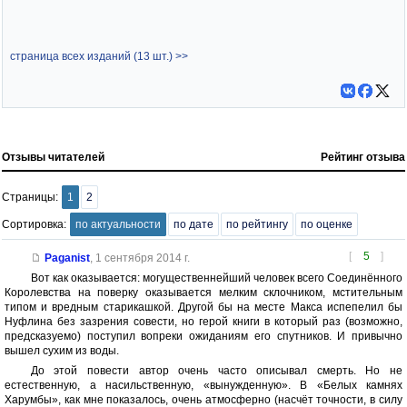
страница всех изданий (13 шт.) >>
Отзывы читателей
Рейтинг отзыва
Страницы:
1
2
Сортировка:
по актуальности
по дате
по рейтингу
по оценке
[
5
]
Paganist
,
1 сентября 2014 г.
Вот как оказывается: могущественнейший человек всего Соединённого
Королевства на поверку оказывается мелким склочником, мстительным
типом и вредным старикашкой. Другой бы на месте Макса испепелил бы
Нуфлина без зазрения совести, но герой книги в который раз (возможно,
предсказуемо) поступил вопреки ожиданиям его спутников. И привычно
вышел сухим из воды.
До этой повести автор очень часто описывал смерть. Но не
естественную, а насильственную, «вынужденную». В «Белых камнях
Харумбы», как мне показалось, очень атмосферно (насчёт точности, в силу