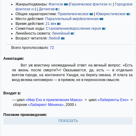
Жанры/поджанры:
Фэнтези
(
Героическое фэнтези
|
Городское
фэнтези
)
|
Детектив
Общие характеристики:
Приключенческое
|
Юмористическое
Место действия:
Параллельный мир/вселенная
Время действия:
21 век
Сюжетные ходы:
Становление/взросление героя
Линейность сюжета:
Линейный
Возраст читателя:
Любой
Всего проголосовало:
72
Аннотация:
Вот уж воистину неожиданный ответ на вечный вопрос: «Есть
ли жизнь после смерти?«! Оказывается, да, есть — в отдельно
взятом городе, на континенте Уандук, на берегу океана. И плата за
вход велика непомерно — в прямом, не в переносном смысле.
Входит в:
— цикл
«Мир Ехо и приключения Макса»
> цикл
«Лабиринты Ехо»
>
сборник
«Лабиринт Мёнина»
, 2000 г.
Похожие произведения:
показать