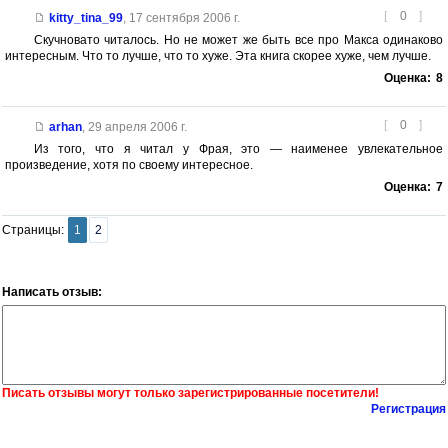
[
0
]
kitty_tina_99
,
17 сентября 2006 г.
Скучновато читалось. Но не может же быть все про Макса одинаково
интересным. Что то лучше, что то хуже. Эта книга скорее хуже, чем лучше.
Оценка:
8
[
0
]
arhan
,
29 апреля 2006 г.
Из того, что я читал у Фрая, это — наименее увлекательное
произведение, хотя по своему интересное.
Оценка:
7
Страницы:
1
2
Написать отзыв:
Писать отзывы могут только зарегистрированные посетители!
Регистрация