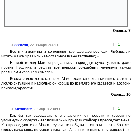
2. Магистр оказался таким нехорошим типом. Конечно, до этого
были намёки на то что он не самая положительная личность... Но в
моём восприятии этот персонаж не мог так поступать. Это всё равно
что Мелифаро вдруг ни с того ни с сего стал бы вести себя как
генерал Бубута.
Оценка:
7
[
1
]
corazon
,
22 ноября 2009 г.
Все книги-логичны и дополняют друг друга,вопрос один-Любишь ли
читать Макса Фрая или нет-остальное всё-естественно)))
На мой взгляд Макс оправдал мои надежды,и сумел устоять даже
против Нуфлина и решить все вопросы..Волшебный человек(в самом
реальном и хорошем смысле!)
Всегда радовало то,как легко Макс сходится с людьми,вписывается в
любую ситуацию и насколько он хорОш во всём,что его касается и достоин
похвалы,гордости!
Оценка:
10
[
1
]
Alexandre
,
29 марта 2009 г.
Как бы так рассказать о впечатлении от повести и совсем не
упомянуть о содержании? Кошмарный призрак спойлера преследует меня.
Как преследуют сэра Макса неурочные побудки — он опять потребовался
своему начальнику не успев выспаться. А дальше, в привычной манере (для