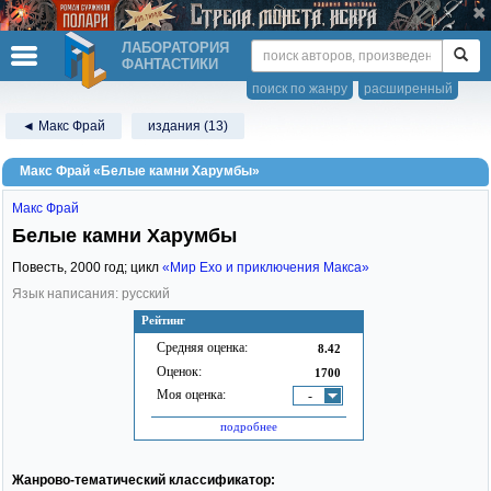
ЛАБОРАТОРИЯ
ФАНТАСТИКИ
поиск по жанру
расширенный
◄ Макс Фрай
издания (13)
Макс Фрай «Белые камни Харумбы»
Макс Фрай
Белые камни Харумбы
Повесть,
2000
год; цикл
«Мир Ехо и приключения Макса»
Язык написания: русский
Рейтинг
Средняя оценка:
8.42
Оценок:
1700
Моя оценка:
-
подробнее
Жанрово-тематический классификатор: