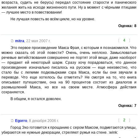
возраста, судить не берусь) передал состояние старости и панического
желания жить на исходе жизненного пути. Ну а момент с чёрными птицами
— лучшее место в повествовании!
Не лучшая повесть во всём цикле, но на уровне.
Оценка:
8
[
4
]
mitra
,
22 мая 2007 г.
Это первое произведение Макса Фрая, с которым я познакомился. Что
можно сказать об этой повести? Очень, очень неплохо. Замысловатые
речевые витийствования совершенно не портят этой вещи, даже наоборот
— придают ей некоторый шарм. Сразу хочу порадоваться, что данное
произведение изначально писалось на русском — еще неизвестно, что
стало бы с легкими подковырками сэра Макса, если бы они звучали в
переводе. Что еще хотелось бы отметить? Не смотря на то, что книга
описывает путешествие, она на 90 процентов состоит из диалогов и
размышлений Макса, но все на своем месте. Атмосфера действия
сохраняется.
В общем, я остался доволен.
Оценка:
7
[
2
]
Egorro
,
8 декабря 2006 г.
Город Эхо готовится к прощанию с сером Максом, подметаются улицы,
убираются не нужные декорации, стреляют ружья на стене. :wink: