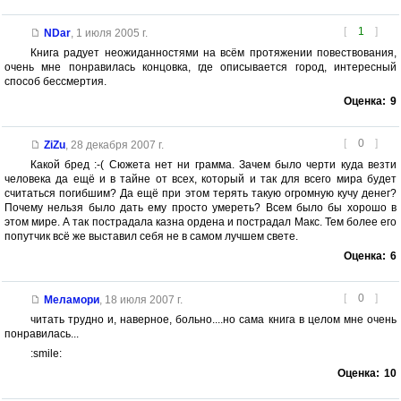
[
1
]
NDar
,
1 июля 2005 г.
Книга радует неожиданностями на всём протяжении повествования,
очень мне понравилась концовка, где описывается город, интересный
способ бессмертия.
Оценка:
9
[
0
]
ZiZu
,
28 декабря 2007 г.
Какой бред :-( Сюжета нет ни грамма. Зачем было черти куда везти
человека да ещё и в тайне от всех, который и так для всего мира будет
считаться погибшим? Да ещё при этом терять такую огромную кучу денег?
Почему нельзя было дать ему просто умереть? Всем было бы хорошо в
этом мире. А так пострадала казна ордена и пострадал Макс. Тем более его
попутчик всё же выставил себя не в самом лучшем свете.
Оценка:
6
[
0
]
Меламори
,
18 июля 2007 г.
читать трудно и, наверное, больно....но сама книга в целом мне очень
понравилась...
:smile:
Оценка:
10