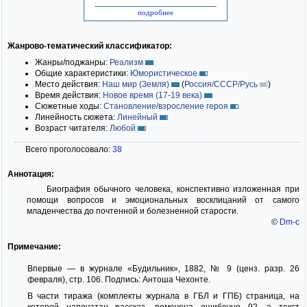
подробнее
Жанрово-тематический классификатор:
Жанры/поджанры:
Реализм
Общие характеристики:
Юмористическое
Место действия:
Наш мир (Земля)
(
Россия/СССР/Русь
)
Время действия:
Новое время (17-19 века)
Сюжетные ходы:
Становление/взросление героя
Линейность сюжета:
Линейный
Возраст читателя:
Любой
Всего проголосовало:
38
Аннотация:
Биография обычного человека, конспективно изложенная при
помощи вопросов и эмоциональных восклицаний от самого
младенчества до почтенной и болезненной старости.
©
Dm-c
Примечание:
Впервые — в журнале «Будильник», 1882, № 9 (ценз. разр. 26
февраля), стр. 106. Подпись: Антоша Чехонте.
В части тиража (комплекты журнала в ГБЛ и ГПБ) страница, на
которой напечатан рассказ, помечена ошибочно 92, а текст