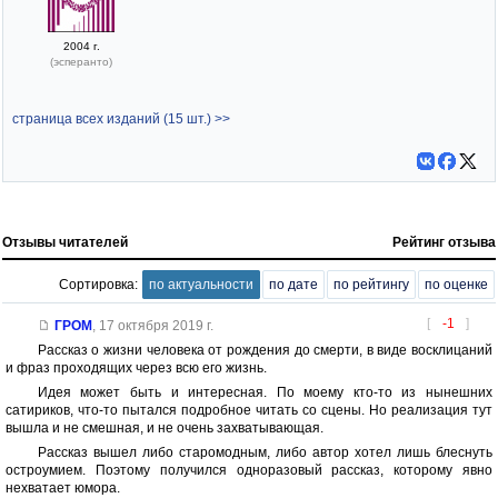
2004 г.
(эсперанто)
страница всех изданий (15 шт.) >>
Отзывы читателей
Рейтинг отзыва
Сортировка:
по актуальности
по дате
по рейтингу
по оценке
[
-1
]
ГРОМ
,
17 октября 2019 г.
Рассказ о жизни человека от рождения до смерти, в виде восклицаний
и фраз проходящих через всю его жизнь.
Идея может быть и интересная. По моему кто-то из нынешних
сатириков, что-то пытался подробное читать со сцены. Но реализация тут
вышла и не смешная, и не очень захватывающая.
Рассказ вышел либо старомодным, либо автор хотел лишь блеснуть
остроумием. Поэтому получился одноразовый рассказ, которому явно
нехватает юмора.