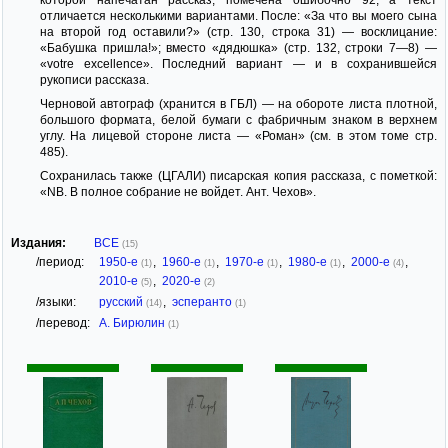
отличается несколькими вариантами. После: «За что вы моего сына
на второй год оставили?» (стр. 130, строка 31) — восклицание:
«Бабушка пришла!»; вместо «дядюшка» (стр. 132, строки 7—8) —
«votre excellence». Последний вариант — и в сохранившейся
рукописи рассказа.
Черновой автограф (хранится в ГБЛ) — на обороте листа плотной,
большого формата, белой бумаги с фабричным знаком в верхнем
углу. На лицевой стороне листа — «Роман» (см. в этом томе стр.
485).
Сохранилась также (ЦГАЛИ) писарская копия рассказа, с пометкой:
«NB. В полное собрание не войдет. Ант. Чехов».
Издания:
ВСЕ
(15)
/период:
1950-е
,
1960-е
,
1970-е
,
1980-е
,
2000-е
,
(1)
(1)
(1)
(1)
(4)
2010-е
,
2020-е
(5)
(2)
/языки:
русский
,
эсперанто
(14)
(1)
/перевод:
А. Бирюлин
(1)