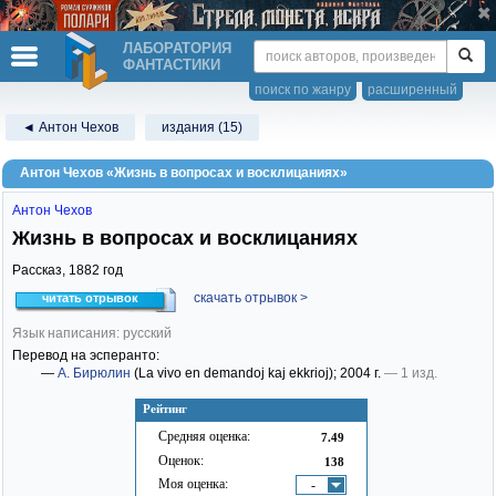
ЛАБОРАТОРИЯ
ФАНТАСТИКИ
поиск по жанру
расширенный
◄ Антон Чехов
издания (15)
Антон Чехов «Жизнь в вопросах и восклицаниях»
Антон Чехов
Жизнь в вопросах и восклицаниях
Рассказ,
1882
год
скачать отрывок >
читать отрывок
Язык написания: русский
Перевод на эсперанто:
—
А. Бирюлин
(La vivo en demandoj kaj ekkrioj)
; 2004 г.
— 1 изд.
Рейтинг
Средняя оценка:
7.49
Оценок:
138
Моя оценка:
-