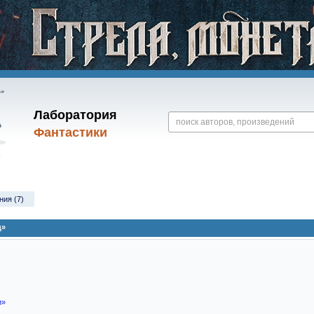
Лаборатория
Фантастики
ния (7)
ц»
и»