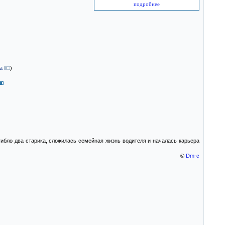
подробнее
а
)
гибло два старика, сложилась семейная жизнь водителя и началась карьера
©
Dm-c