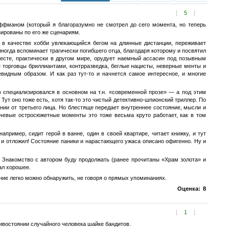
[
5
]
ффманом (который я благоразумно не смотрел до сего момента, но теперь
зированы по его же сценариям.
к, в качестве хобби увлекающийся бегом на длинные дистанции, переживает
ногда вспоминает трагически погибшего отца, благодаря которому и посвятил
есте, практически в другом мире, орудует наемный ассасин под позывным
 торговцы бриллиантами, контрразведка, беглые нацисты, неверные менты и
видным образом. И как раз тут-то и начнется самое интересное, и многие
а) специализировался в основном на т.н. «современной прозе» — а под этим
т оно тоже есть, хотя так-то это чистый детективно-шпионский триллер. По
нии от третьего лица. Но блестяще передает внутреннее состояние, мысли и
ючевые остросюжетные моменты это тоже весьма круто работает, как в том
апример, сидит герой в ванне, один в своей квартире, читает книжку, и тут
о и отложил! Состояние паники и нарастающего ужаса описано офигенно. Ну и
. Знакомство с автором буду продолжать (ранее прочитаны «Храм золота» и
ал хорошее.
ние легко можно обнаружить, не говоря о прямых упоминаниях.
Оценка:
8
[
1
]
тивостоянии случайного человека шайке бандитов.