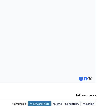
Рейтинг отзыва
Сортировка:
по актуальности
по дате
по рейтингу
по оценке