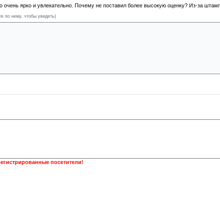
о очень ярко и увлекательно. Почему не поставил более высокую оценку? Из-за штампо
те по нему, чтобы увидеть)
вный убийца, который убивает врагов голыми руками.
аненный персонаж из последних сил приходит к другому, бросает пару слов и умирает н
главного злодея.
регистрированные посетители!