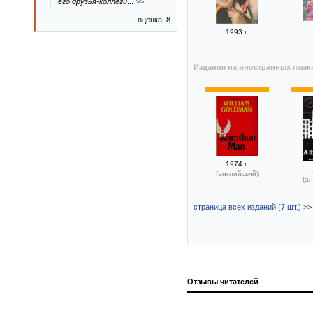
его друзья-коллеги
...
>>
оценка: 8
1993 г.
Издания на иностранных язык
1974 г.
(английский)
(ан
страница всех изданий (7 шт.) >>
Отзывы читателей