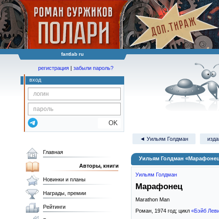
fantlab ru
регистрация
|
забыли пароль?
вход
OK
◄ Уильям Голдман
изда
Главная
Уильям Голдман «Марафоне
Авторы, книги
Уильям Голдман
Новинки и планы
Марафонец
Награды, премии
Marathon Man
Рейтинги
Роман,
1974
год; цикл
«Бэйб Лев