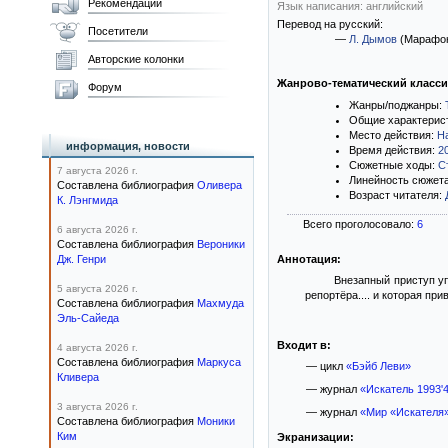
Рекомендации
Язык написания: английский
Перевод на русский:
Посетители
—
Л. Дымов
(Марафо
Авторские колонки
Жанрово-тематический класс
Форум
Жанры/поджанры:
Общие характерис
Место действия:
Н
информация, новости
Время действия:
2
Сюжетные ходы:
С
7 августа 2026 г.
Линейность сюжет
Составлена библиография
Оливера
Возраст читателя:
К. Лэнгмида
Всего проголосовало:
6
6 августа 2026 г.
Составлена библиография
Вероники
Дж. Генри
Аннотация:
Внезапный приступ уп
5 августа 2026 г.
репортёра.... и которая пр
Составлена библиография
Махмуда
Эль-Сайеда
Входит в:
4 августа 2026 г.
Составлена библиография
Маркуса
— цикл
«Бэйб Леви»
Кливера
— журнал
«Искатель 1993'
3 августа 2026 г.
— журнал
«Мир «Искателя»,
Составлена библиография
Моники
Ким
Экранизации: