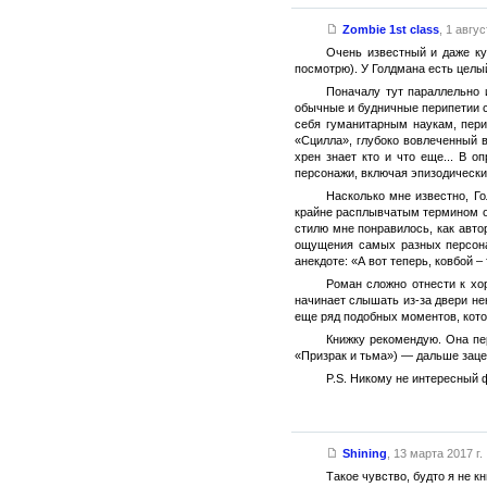
Zombie 1st class
,
1 авгус
Очень известный и даже ку
посмотрю). У Голдмана есть целы
Поначалу тут параллельно 
обычные и будничные перипетии св
себя гуманитарным наукам, пери
«Сцилла», глубоко вовлеченный в
хрен знает кто и что еще... В 
персонажи, включая эпизодически
Насколько мне известно, Го
крайне расплывчатым термином об
стилю мне понравилось, как авто
ощущения самых разных персонаж
анекдоте: «А вот теперь, ковбой –
Роман сложно отнести к хор
начинает слышать из-за двери нек
еще ряд подобных моментов, кото
Книжку рекомендую. Она пе
«Призрак и тьма») — дальше заце
P.S. Никому не интересный 
Shining
,
13 марта 2017 г.
Такое чувство, будто я не к