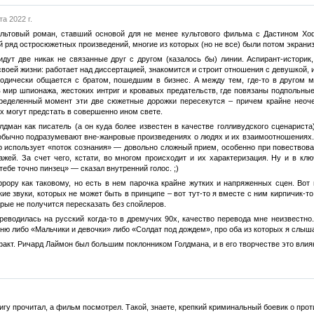
та 2022 г.
льтовый роман, ставший основой для не менее культового фильма с Дастином Хо
й ряд остросюжетных произведений, многие из которых (но не все) были потом экрани
идут две никак не связанные друг с другом (казалось бы) линии. Аспирант-истори
оей жизни: работает над диссертацией, знакомится и строит отношения с девушкой, и
одически общается с братом, пошедшим в бизнес. А между тем, где-то в другом м
 мир шпионажа, жестоких интриг и кровавых предательств, где повязаны подпольные
определенный момент эти две сюжетные дорожки пересекутся – причем крайне неоче
х могут предстать в совершенно ином свете.
лдман как писатель (а он куда более известен в качестве голливудского сценарист
ычно подразумевают вне-жанровые произведениях о людях и их взаимоотношениях. Ту
р использует «поток сознания» — довольно сложный прием, особенно при повествова
ей. За счет чего, кстати, во многом происходит и их характеризация. Ну и в кл
 тебе точно пинзец» — сказал внутренний голос. ;)
рору как таковому, но есть в нем парочка крайне жутких и напряженных сцен. Вот н
ие звуки, которых не может быть в принципе – вот тут-то я вместе с ним кирпичик-т
рые не получится пересказать без спойлеров.
реводилась на русский когда-то в дремучих 90х, качество перевода мне неизвестно
ню либо «Мальчики и девочки» либо «Солдат под дождем», про оба из которых я слыш
факт. Ричард Лаймон был большим поклонником Голдмана, и в его творчестве это влия
нигу прочитал, а фильм посмотрел. Такой, знаете, крепкий криминальный боевик о про