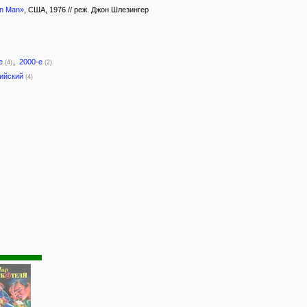
n Man»
, США, 1976 // реж. Джон Шлезингер
-е
,
2000-е
(4)
(2)
лийский
(4)