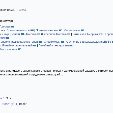
нец)
; 1993 г.
— 3 изд.
ификатор:
Триллер
тики:
Приключенческое
|
Психологическое
|
Социальное
аш мир (Земля)
(
Америка
(
Северная Америка
|
Латинская Америка
)
|
Европ
0 век
тановление/взросление героя
|
Спецслужбы
|
Обучение в школе/академии/ВУЗе
а:
Линейно-параллельный
|
Линейный с экскурсами
Для взрослых
рямства старого американского еврея привёл к автомобильной аварии, в которой по
ивела к череде смертей сотрудников спецслужб....
4»
, 1993 г.
 1999'2 (11)»
, 1999 г.