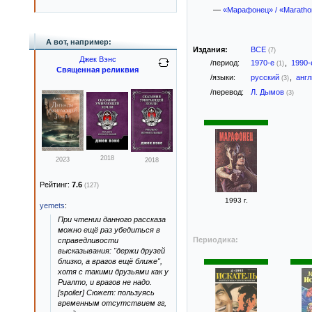
—
«Марафонец» / «Maratho
А вот, например:
Издания:
ВСЕ
(7)
Джек Вэнс
/период:
1970-е
,
1990
(1)
Священная реликвия
/языки:
русский
,
анг
(3)
/перевод:
Л. Дымов
(3)
2018
2023
2018
Рейтинг:
7.6
(127)
1993 г.
yemets
:
При чтении данного рассказа
можно ещё раз убедиться в
Периодика:
справедливости
высказывания: "держи друзей
близко, а врагов ещё ближе",
хотя с такими друзьями как у
Риалто, и врагов не надо.
[spoiler] Сюжет: пользуясь
временным отсутствием гг,