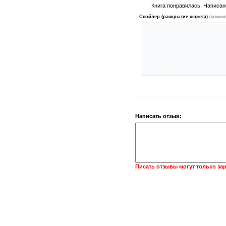
Книга понравилась. Написан
Спойлер (раскрытие сюжета)
(кликни
1. Мегакрутой хладнокро
2. Сцена, когда тяжело р
3. Похищение алмазов.
4. Старый нацист в роли 
Написать отзыв:
Писать отзывы могут только за