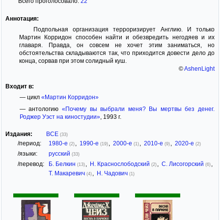
Всего проголосовало:
22
Аннотация:
Подпольная организация терроризирует Англию. И только
Мартин Корридон способен найти и обезвредить негодяев и их
главаря. Правда, он совсем не хочет этим заниматься, но
обстоятельства складываются так, что приходится довести дело до
конца, сорвав при этом солидный куш.
©
AshenLight
Входит в:
— цикл
«Мартин Корридон»
— антологию
«Почему вы выбрали меня? Вы мертвы без денег.
Роджер Уэст на киностудии»
, 1993 г.
Издания:
ВСЕ
(33)
/период:
1980-е
,
1990-е
,
2000-е
,
2010-е
,
2020-е
(2)
(19)
(1)
(9)
(2)
/языки:
русский
(33)
/перевод:
Б. Белкин
,
Н. Краснослободский
,
С. Лисогорский
,
(13)
(2)
(6)
Т. Макаревич
,
Н. Чадович
(4)
(1)