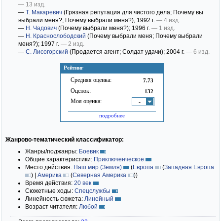
— 13 изд.
—
Т. Макаревич
(Грязная репутация для чистого дела; Почему вы
выбрали меня?; Почему выбрали меня?)
; 1992 г.
— 4 изд.
—
Н. Чадович
(Почему выбрали меня?)
; 1996 г.
— 1 изд.
—
Н. Краснослободский
(Почему выбрали меня; Почему выбрали
меня?)
; 1997 г.
— 2 изд.
—
С. Лисогорский
(Продается агент; Солдат удачи)
; 2004 г.
— 6 изд.
Рейтинг
Средняя оценка:
7.73
Оценок:
132
Моя оценка:
-
подробнее
Жанрово-тематический классификатор:
Жанры/поджанры:
Боевик
Общие характеристики:
Приключенческое
Место действия:
Наш мир (Земля)
(
Европа
(
Западная Европа
)
|
Америка
(
Северная Америка
)
)
Время действия:
20 век
Сюжетные ходы:
Спецслужбы
Линейность сюжета:
Линейный
Возраст читателя:
Любой