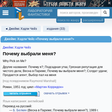
ЛАБОРАТОРИЯ
ФАНТАСТИКИ
поиск по жанру
расширенный
◄ Джеймс Хэдли Чейз
издания (33)
Джеймс Хэдли Чейз «Почему выбрали меня?»
Джеймс Хэдли Чейз
Почему выбрали меня?
Why Pick on Me?
Другие названия: Почему я?; Подсадная утка; Грязная репутация для
чистого дела; Весна в Париже; Почему вы выбрали меня?; Солдат удачи;
Продается агент; Выбор пал на меня
[под псевдонимом Raymond Marshall]
Роман,
1951
год; цикл
«Мартин Корридон»
скачать отрывок >
читать отрывок
Язык написания: английский
Перевод на русский:
—
Б. Белкин
(Весна в Париже; Почему выбрали меня?)
; 1989 г.