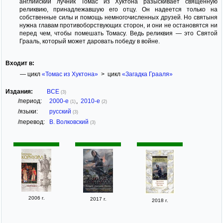
английский лучник Томас из Хуктона разыскивает священную
реликвию, принадлежавшую его отцу. Он надеется только на
собственные силы и помощь немногочисленных друзей. Но святыня
нужна главам противоборствующих сторон, и они не остановятся ни
перед чем, чтобы помешать Томасу. Ведь реликвия — это Святой
Грааль, который может даровать победу в войне.
Входит в:
— цикл
«Томас из Хуктона»
> цикл
«Загадка Грааля»
Издания:
ВСЕ
(3)
/период:
2000-е
,
2010-е
(1)
(2)
/языки:
русский
(3)
/перевод:
В. Волковский
(3)
2006 г.
2017 г.
2018 г.