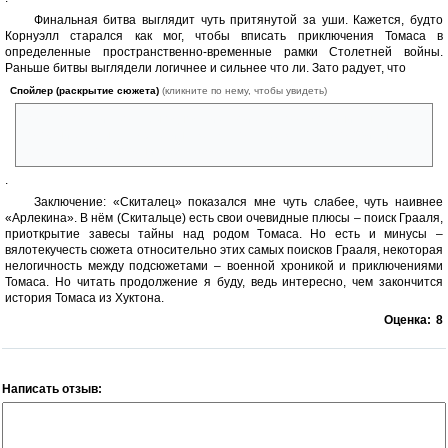
Финальная битва выглядит чуть притянутой за уши. Кажется, будто
Корнуэлл старался как мог, чтобы вписать приключения Томаса в
определенные пространственно-временные рамки Столетней войны.
Раньше битвы выглядели логичнее и сильнее что ли. Зато радует, что
Спойлер (раскрытие сюжета)
(кликните по нему, чтобы увидеть)
Томас отомстил хотя бы одному из своих врагов – доминиканцу,
который его пытал. Арлекину же удалось сбежать, что готовит нас к
будущему столкновению братьев
.
Заключение: «Скиталец» показался мне чуть слабее, чуть наивнее
«Арлекина». В нём (Скитальце) есть свои очевидные плюсы – поиск Грааля,
приоткрытие завесы тайны над родом Томаса. Но есть и минусы –
вялотекучесть сюжета относительно этих самых поисков Грааля, некоторая
нелогичность между подсюжетами – военной хроникой и приключениями
Томаса. Но читать продолжение я буду, ведь интересно, чем закончится
история Томаса из Хуктона.
Оценка:
8
Написать отзыв: