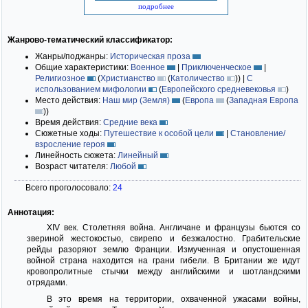
подробнее
Жанрово-тематический классификатор:
Жанры/поджанры:
Историческая проза
Общие характеристики:
Военное
|
Приключенческое
|
Религиозное
(
Христианство
(
Католичество
)
)
|
С
использованием мифологии
(
Европейского средневековья
)
Место действия:
Наш мир (Земля)
(
Европа
(
Западная Европа
)
)
Время действия:
Средние века
Сюжетные ходы:
Путешествие к особой цели
|
Становление/
взросление героя
Линейность сюжета:
Линейный
Возраст читателя:
Любой
Всего проголосовало:
24
Аннотация:
XIV век. Столетняя война. Англичане и французы бьются со
звериной жестокостью, свирепо и безжалостно. Грабительские
рейды разоряют землю Франции. Измученная и опустошенная
войной страна находится на грани гибели. В Британии же идут
кровопролитные стычки между английскими и шотландскими
отрядами.
В это время на территории, охваченной ужасами войны,