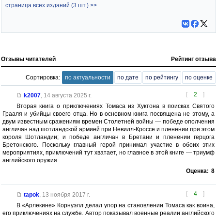
страница всех изданий (3 шт.) >>
Отзывы читателей
Рейтинг отзыва
Сортировка:
по актуальности
по дате
по рейтингу
по оценке
[
2
]
k2007
,
14 августа 2025 г.
Вторая книга о приключениях Томаса из Хуктона в поисках Святого
Грааля и убийцы своего отца. Но в основном книга посвящена не этому, а
двум известным сражениям времен Столетней войны — победе ополчения
англичан над шотландской армией при Невилл-Кроссе и пленении при этом
короля Шотландии; и победе англичан в Бретани и пленении герцога
Бретонского. Поскольку главный герой принимал участие в обоих этих
мероприятиях, приключений тут хватает, но главное в этой книге — триумф
английского оружия
Оценка:
8
[
4
]
tapok
,
13 ноября 2017 г.
В «Арлекине» Корнуэлл делал упор на становлении Томаса как воина,
его приключениях на службе. Автор показывал военные реалии английского