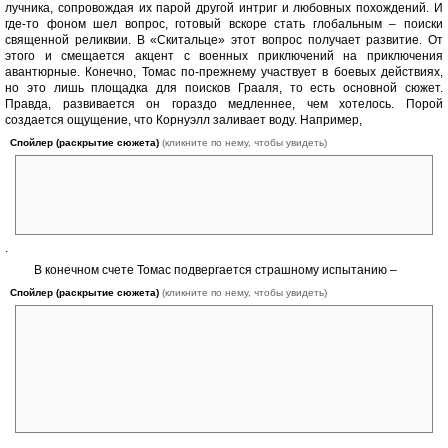
лучника, сопровождая их парой другой интриг и любовных похождений. И
где-то фоном шел вопрос, готовый вскоре стать глобальным – поиски
священной реликвии. В «Скитальце» этот вопрос получает развитие. От
этого и смещается акцент с военных приключений на приключения
авантюрные. Конечно, Томас по-прежнему участвует в боевых действиях,
но это лишь площадка для поисков Грааля, то есть основной сюжет.
Правда, развивается он гораздо медленнее, чем хотелось. Порой
создается ощущение, что Корнуэлл заливает воду. Например,
Спойлер (раскрытие сюжета)
(кликните по нему, чтобы увидеть)
почти треть книги Томас участвует в сражении, которое выглядит
совершенно ненужным, но как итог – Хуктон теряет женщину, друга,
сталкивается с Арлекином и находит нового друга – шотландца
Робби
.
В конечном счете Томас подвергается страшному испытанию –
Спойлер (раскрытие сюжета)
(кликните по нему, чтобы увидеть)
инквизиторским пыткам, под которыми признается в своих поисках
Грааля, рассказывает всё, что знает о чаше. Более того, Томас даже
сталкивается тет-а-тет с Арлекином – своим двоюрным братом,
многое узнает о своем прошлом, о своем роде – благородном и
очёрненном одновременно. Нелегким для Томаса стал и путь
восстановления после пыток, но всё-таки Хуктон оказался
достаточно прочным телом и духом
.