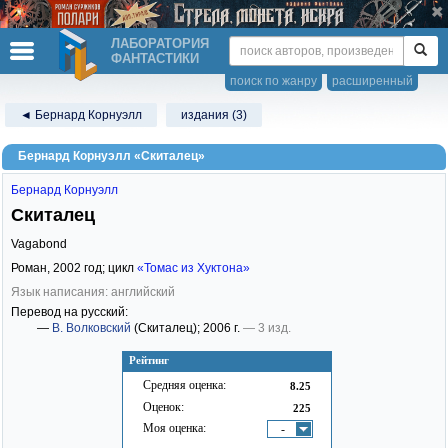
ЛАБОРАТОРИЯ
ФАНТАСТИКИ
поиск по жанру
расширенный
◄ Бернард Корнуэлл
издания (3)
Бернард Корнуэлл «Скиталец»
Бернард Корнуэлл
Скиталец
Vagabond
Роман,
2002
год; цикл
«Томас из Хуктона»
Язык написания: английский
Перевод на русский:
—
В. Волковский
(Скиталец)
; 2006 г.
— 3 изд.
Рейтинг
Средняя оценка:
8.25
Оценок:
225
Моя оценка:
-