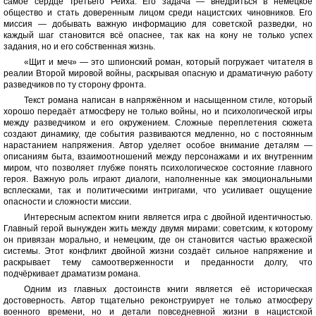
самое сердце Третьего Рейха. Его задача — внедриться в немецкое
общество и стать доверенным лицом среди нацистских чиновников. Его
миссия — добывать важную информацию для советской разведки, но
каждый шаг становится всё опаснее, так как на кону не только успех
задания, но и его собственная жизнь.
«Щит и меч» — это шпионский роман, который погружает читателя в
реалии Второй мировой войны, раскрывая опасную и драматичную работу
разведчиков по ту сторону фронта.
Текст романа написан в напряжённом и насыщенном стиле, который
хорошо передаёт атмосферу не только войны, но и психологической игры
между разведчиком и его окружением. Сложные переплетения сюжета
создают динамику, где события развиваются медленно, но с постоянным
нарастанием напряжения. Автор уделяет особое внимание деталям —
описаниям быта, взаимоотношений между персонажами и их внутренним
миром, что позволяет глубже понять психологическое состояние главного
героя. Важную роль играют диалоги, наполненные как эмоциональными
всплесками, так и политическими интригами, что усиливает ощущение
опасности и сложности миссии.
Интересным аспектом книги является игра с двойной идентичностью.
Главный герой вынужден жить между двумя мирами: советским, к которому
он привязан морально, и немецким, где он становится частью вражеской
системы. Этот конфликт двойной жизни создаёт сильное напряжение и
раскрывает тему самоотверженности и преданности долгу, что
подчёркивает драматизм романа.
Одним из главных достоинств книги является её историческая
достоверность. Автор тщательно реконструирует не только атмосферу
военного времени, но и детали повседневной жизни в нацистской