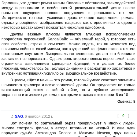
Германии, что делает роман живым. Описание обстановки, взаимодействий
между персонажами и особенностей разведывательной деятельности
вызывает ощущение полного погружения в реальность тех лет.
Историческая точность усиливает драматическое напряжение романа,
однако упрощённое изображение нацистов как стереотипных злодеев в
некоторых местах может показаться несколько однобоким.
Другим важным плюсом является глубокая психологическая
проработка персонажей. Белов/Вайс — объемный герой, у которого есть
свои слабости, страхи и сомнения. Можно видеть, как он меняется под
влиянием войны и своей миссии, как внутренний конфликт становится его
постоянным спутником. Эмоциональная сложность делает его близким и
заставляет сопереживать. Однако роль второстепенных персонажей часто
ограничена выполнением сценарных функций, что делает их более
плоскими, чем хотелось бы. Больше динамики в раскрытии их характеров и
внутренних мотивациях усилило бы эмоциональное воздействие.
В целом, «Щит и меч» — это роман, который умело сочетает элементы
шпионского триллера и психологической драмы. Он предлагает не только
захватывающий сюжет о тайной войне, но и глубокое исследование
моральных и этических дилемм, с которыми сталкиваются герои. 8 из 10.
Оценка:
8
[
9
]
SAG
,
6 ноября 2012 г.
Вот почему то зрительный образ профилирует у многих людей.
Многие смотрели фильм, а автора вспомнит не каждый. И еще один
пародокс судьба Александра Белова и Максима Исаева, двух наших