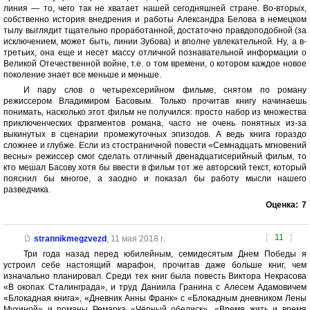
линия — то, чего так не хватает нашей сегодняшней стране. Во-вторых,
собственно история внедрения и работы Александра Белова в немецком
тылу выглядит тщательно проработанной, достаточно правдоподобной (за
исключением, может быть, линии Зубова) и вполне увлекательной. Ну, а в-
третьих, она еще и несет массу отличной познавательной информации о
Великой Отечественной войне, т.е. о том времени, о котором каждое новое
поколение знает все меньше и меньше.
И пару слов о четырехсерийном фильме, снятом по роману
режиссером Владимиром Басовым. Только прочитав книгу начинаешь
понимать, насколько этот фильм не получился: просто набор из множества
приключенческих фрагментов романа, часто не очень понятных из-за
выкинутых в сценарии промежуточных эпизодов. А ведь книга гораздо
сложнее и глубже. Если из стостраничной повести «Семнадцать мгновений
весны» режиссер смог сделать отличный двенадцатисерийный фильм, то
кто мешал Басову хотя бы ввести в фильм тот же авторский текст, который
пояснил бы многое, а заодно и показал бы работу мысли нашего
разведчика.
Оценка:
7
[
11
]
strannikmegzvezd
,
11 мая 2018 г.
Три года назад перед юбилейным, семидесятым Днем Победы я
устроил себе настоящий марафон, прочитав даже больше книг, чем
изначально планировал. Среди тех книг была повесть Виктора Некрасова
«В окопах Сталинграда», и труд Даниила Гранина с Алесем Адамовичем
«Блокадная книга», «Дневник Анны Франк» с «Блокадным дневником Лены
Мухиной» и романы Ремарка «Чёрный обелиск», «Время жить и время