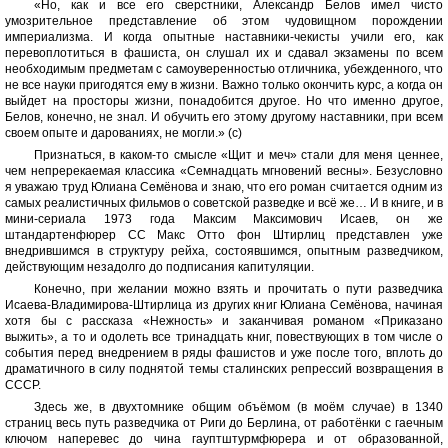
«Но, как и все его сверстники, Александр Белов имел чисто
умозрительное представление об этом чудовищном порождении
империализма. И когда опытные наставники-чекисты учили его, как
перевоплотиться в фашиста, он слушал их и сдавал экзамены по всем
необходимым предметам с самоуверенностью отличника, убежденного, что
не все науки пригодятся ему в жизни. Важно только окончить курс, а когда он
выйдет на просторы жизни, понадобится другое. Но что именно другое,
Белов, конечно, не знал. И обучить его этому другому наставники, при всем
своем опыте и дарованиях, не могли.» (с)
Признаться, в каком-то смысле «Щит и меч» стали для меня ценнее,
чем непререкаемая классика «Семнадцать мгновений весны». Безусловно
я уважаю труд Юлиана Семёнова и знаю, что его роман считается одним из
самых реалистичных фильмов о советской разведке и всё же… И в книге, и в
мини-сериала 1973 года Максим Максимович Исаев, он же
штандартенфюрер СС Макс Отто фон Штирлиц представлен уже
внедрившимся в структуру рейха, состоявшимся, опытным разведчиком,
действующим незадолго до подписания капитуляции.
Конечно, при желании можно взять и прочитать о пути разведчика
Исаева-Владимирова-Штирлица из других книг Юлиана Семёнова, начиная
хотя бы с рассказа «Нежность» и заканчивая романом «Приказано
выжить», а то и одолеть все тринадцать книг, повествующих в том числе о
события перед внедрением в ряды фашистов и уже после того, вплоть до
драматичного в силу поднятой темы сталинских репрессий возвращения в
СССР.
Здесь же, в двухтомнике общим объёмом (в моём случае) в 1340
страниц весь путь разведчика от Риги до Берлина, от работёнки с гаечным
ключом наперевес до чина гауптштурмфюрера и от образованной,