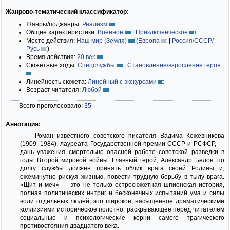
Жанрово-тематический классификатор:
Жанры/поджанры:
Реализм
Общие характеристики:
Военное
|
Приключенческое
Место действия:
Наш мир (Земля)
(
Европа
|
Россия/СССР/
Русь
)
Время действия:
20 век
Сюжетные ходы:
Спецслужбы
|
Становление/взросление героя
Линейность сюжета:
Линейный с экскурсами
Возраст читателя:
Любой
Всего проголосовало:
35
Аннотация:
Роман известного советского писателя Вадима Кожевникова
(1909–1984), лауреата Государственной премии СССР и РСФСР, —
дань уважения смертельно опасной работе советской разведки в
годы Второй мировой войны. Главный герой, Александр Белов, по
долгу службы должен принять облик врага своей Родины и,
ежеминутно рискуя жизнью, повести трудную борьбу в тылу врага.
«Щит и меч» — это не только остросюжетная шпионская история,
полная политических интриг и бесконечных испытаний ума и силы
воли отдельных людей, это широкое, насыщенное драматическими
коллизиями историческое полотно, раскрывающее перед читателем
социальные и психологические корни самого трагического
противостояния двадцатого века.