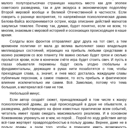
малого полуторатысячах страницах нашлось место как для эпопеи
советского разведчика, так и для экскурса в экономическую подоплёку
Второй мировой вообще и Великой Отечественной в частности. Если
говорить о разнице восприятия, то напряжённая психологическая драма
Белова-Вайса воспринимается острее, когда описание действий магнатов
закулисья тяжелее. Почему так, думаю, будет понятно, если не всем, то
многим, знакомым с мировой историей и осознающих происходящее в наше
время.
Солдаты всех фронтов отправляют друг друга на тот свет, а тем
временем политики от мала до велика выполняют заказ владельцев
миллиардных состояний, играющих на прибыль любыми средствами в
казино размером со всю планету. Не важно сколько будет грязи и сколько
прольётся крови, если в конечном счёте игра будет стоить свеч. И пусть в
глазах обывателя перемены будут сколь угодно глобальны и
фундаментальны, держащие в руках нити позаботятся о том, чтобы
преходящая слава, а, значит, и гнев масс досталась жаждущим славы
публичным персонам, а самое главное, то есть прибыль и фактическое
влияние исключительно им самим. Всё. Замолкаю, потому что тема
большая, а материал всё-таки не том.
Небольшой минус.
Если автор создаёт сюжет, принадлежащий в том числе к жанру
психологической драмы, да ещё происходящей в душе не обывателя, а
разведчика, действующего на фоне известных практически всем событий,
читатель имеет право ожидать максимального реализма. И в основном
Кожевникова упрекнуть не в чем, но порой… Порой по ходу действия автор
всё-таки жертвует правдоподобностью в пользу драмы. Вернее, даже не в
пользу драмы, а ради того, чтобы в принципе иметь возможность