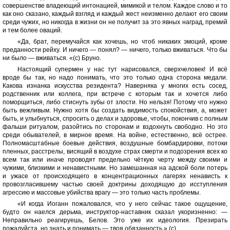
совершенстве владеющий интонацией, мимикой и телом. Каждое слово и то
как оно сказано, каждый взгляд и каждый жест неизменно делают его своим
среди чужих, но никогда в жизни он не получит за это явных наград, премий
и тем более оваций.
«Да, брат, пеpемучайся как хочешь, но чтоб никаких эмоций, кроме
преданности рейху. И ничего — понял? — ничего, только вживаться. Что бы
ни было — вживаться. «(с) Бруно.
Настоящий супермен у нас тут нарисовался, сверхчеловек! И всё
вроде бы так, но надо понимать, что это только одна сторона медали.
Какова изнанка искусства резидента? Наверняка у многих есть сосед,
родственник или коллега, при встрече с которым так и хочется либо
поморщиться, либо стиснуть зубы от злости. Но нельзя! Потому что нужно
быть вежливым. Нужно хотя бы создать видимость спокойствия, а, может
быть, и улыбнуться, спросить о делах и здоровье, чтобы, покончив с полным
фальши ритуалом, разойтись по сторонам и вздохнуть свободно. Но это
среди обывателей, в мирное время. На войне, естественно, всё острее.
Полномасштабные боевые действия, воздушные бомбардировки, потоки
пленных, расстрелы, висящий в воздухе страх смерти и подозрения всех ко
всем так или иначе проводят предельно чёткую черту между своими и
чужими, близкими и ненавистными. Но замешанная на адской боли потерь
и ужасе от происходящего в концентрационных лагерях ненависть к
провозгласившему частью своей доктрины доходящую до исступления
агрессию и массовые убийства врагу — это только часть проблемы.
«И когда Иоганн пожаловался, что у него сейчас такое ощущение,
будто он наелся дерьма, инструктор-наставник сказал укоризненно: —
Неправильно реагируешь, Белов. Это уже их идеология. Презирать
пожалуйста, но знать и понимать — твоя обязанность.» (с)