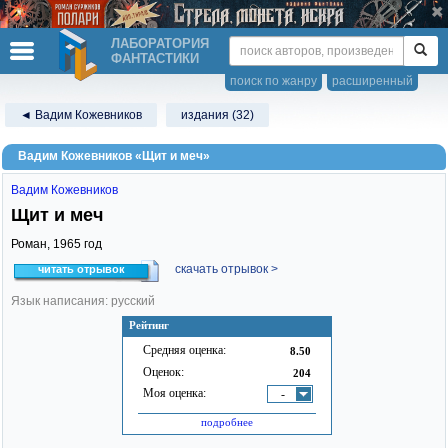
ЛАБОРАТОРИЯ
ФАНТАСТИКИ
поиск по жанру
расширенный
◄ Вадим Кожевников
издания (32)
Вадим Кожевников «Щит и меч»
Вадим Кожевников
Щит и меч
Роман,
1965
год
скачать отрывок >
читать отрывок
Язык написания: русский
Рейтинг
Средняя оценка:
8.50
Оценок:
204
Моя оценка:
-
подробнее