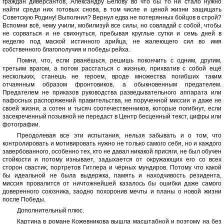
граждан диверсантов, Александру Белову во что бы то ни стало нужно
найти среди них готовых снова, в том числе и ценой жизни защищать
Советскую Родину! Выполнил? Вернул едва не потерянных бойцов в строй?
Вспомни всё, чему учили, мобилизуй все силы, но совладай с собой, чтобы
не сорваться и не свихнуться, пребывая круглые сутки и семь дней в
неделю под маской истинного арийца, не жалеющего сил во имя
собственного благополучия и победы рейха.
Помни, что, если рванёшься, решишь покончить с одним, другим,
третьим врагом, а потом расстаться с жизнью, прихватив с собой ещё
нескольких, станешь не героем, вроде множества погибших таким
отчаянным образом фронтовиков, а обыкновенным предателем.
Предателем не приказов руководства разведывательного аппарата или
пафосных распоряжений правительства, не порученной миссии и даже не
своей жизни, а сотен и тысяч соотечественников, которые погибнут, если
засекреченный позывной не передаст в Центр бесценный текст, цифры или
фотографии.
Преодолевая все эти испытания, нельзя забывать и о том, что
контролировать и мотивировать нужно не только самого себя, но и каждого
завербованного, особенно тех, кто не давал никакой присяги, не был обучен
стойкости и потому изнывает, задыхается от окружающих его со всех
сторон свастик, портретов Гитлера и чёрных мундиров. Потому что какой
бы идеальной не была выдержка, память и находчивость резидента,
миссия провалится от ничтожнейшей казалось бы ошибки даже самого
доверенного союзника, заодно похоронив мечты и планы о новой жизни
после Победы.
Дополнительный плюс.
Картина в романе Кожевникова вышла масштабной и поэтому на без