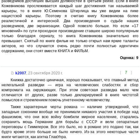
разведчиков достигших высших должностей в Третьем рейхе. Если в книге
Кожевникова прослеживается каждый шаг достижения так называемой
карьеры, то в книге Ю.Семенова Штирлица мы уже видим на пике
нацистской карьеры. Поэтому я считаю книгу Кожевникова более
реалистичной и интересной. Два произведения о судьбе наших
разведчиков, две экранизации. Одной повезло больше. Но если «17
мгновений» по сути проходное произведение ставшее широко популярным
только благодаря сериалу, то книга Кожевникова значительно его
превышает. Снятый по книге фильм не только открыл нам яркие таланты
актеров, но что случается очень редко почти полностью идентичен
содержанию, они стоят вместе КНИГА и ФИЛЬМ.
Оценка:
9
[
7
]
k2007
,
23 сентября 2020 г.
Книжка достаточно циничная, хорошо показывает, что главный метод
нелегальной разведки — игра на человеческих слабостях и сбор
компромата на окружающих. При этом советская разведка мало чем
отличается от других, разве только декларируемой в книге чистотой
помыслов и стремлением помочь угнетенному человечеству.
Также характерные черты романа — наличие утверждений, что
западные союзники вообще не принимали никакого участия в победе над
фашизмом, что они всю войну бомбили мирное население, старались
сохранить мощь Германии для борьбы с СССР и вели сепаратные
переговоры с Гиммлером. Все это было, но в романе это подано так, как
будто кроме этого больше не было ничего. Из-за этого некоторые части
книги читаются, как агитка ГлавУпра.