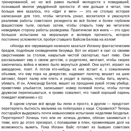
тренированной, но но всё равно пылкой молодости к повидавшей,
познавшей многое умудрённой зрелости. И чем дольше я читал, тем
больше мне казалось, что «Щит и меч» — это не столько история
написанная для того, чтобы читатель узнал, восхитился и ужаснулся
реалиями работы советского резидента во всё более и более глубоком
фашистском тыле, сколько затем, чтобы открыть тому же читателю
невидимую сторону работы разведчика. Практически вся книга — это одно
большое испытание на моральную и волевую прочность, которое
постоянно усложняется, пробуя ставшего Вайсом Белова на излом!
«Иногда все окружающее начинало казаться Иоганну фантастическим
бредом, подобным сновидениям безумца. Вот он играет в скат со своими
сверстниками за столом, накрытым чистой скатертью, пьет пиво. Они
рассказывают ему о своем детстве, о родителях, мечтают, чтобы скорее
закончилась война и можно было вернуться домой. Они шутят, играют на
аккордеоне, поют. А потом кто-нибудь из них встает и, с сожалением
объявив, что ему пора на дежурство, надевает пилотку, вешает на шею
автомат, берет палку или плеть и уходит в лагерь, чтобы бить, мучить,
убивать. И он, Александр Белов, машет на прощание рукой этому убийце,
приветливо улыбается, записывает номер полевой почты, чтобы потом
дружески переписываться, и громко сожалеет, что такой хороший парень
покидает компанию.» (с)
В одном случае всё вроде бы легко и просто, в другом — предстоит
перетерпеть бытность мальчика на побегушках у наци. Справился? Теперь
постарайся выдержать почти невыносимое испытание неделями безделья.
Перетерпел? Хочешь того или не хочешь должен, обязан заниматься с
теми, кого до этого презирал, с попавшими в плен, променявшие долг на
возможность выжить. Пока Иоганн Вайс готовит из бывших советских