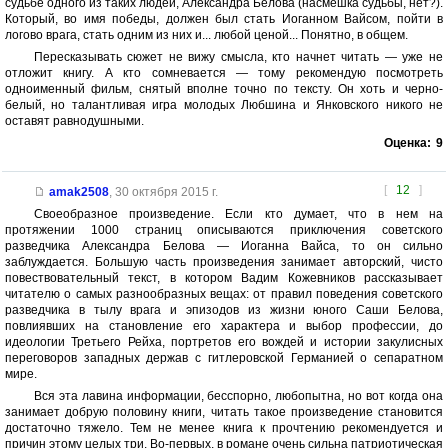
судьбе одного из таких людей, Александра Белова (насмешка судьбы, нет?).
Который, во имя победы, должен был стать Иоганном Вайсом, пойти в
логово врага, стать одним из них и... любой ценой... Понятно, в общем.
Пересказывать сюжет не вижу смысла, кто начнет читать — уже не
отложит книгу. А кто сомневается — тому рекомендую посмотреть
одноименный фильм, снятый вполне точно по тексту. Он хоть и черно-
белый, но талантливая игра молодых Любшина и Янковского никого не
оставят равнодушными.
Оценка:
9
[
12
]
amak2508
,
30 октября 2015 г.
Своеобразное произведение. Если кто думает, что в нем на
протяжении 1000 страниц описываются приключения советского
разведчика Александра Белова — Иоганна Вайса, то он сильно
заблуждается. Большую часть произведения занимает авторский, чисто
повествовательный текст, в котором Вадим Кожевников рассказывает
читателю о самых разнообразных вещах: от правил поведения советского
разведчика в тылу врага и эпизодов из жизни юного Саши Белова,
повлиявших на становление его характера и выбор профессии, до
идеологии Третьего Рейха, портретов его вождей и истории закулисных
переговоров западных держав с гитлеровской Германией о сепаратном
мире.
Вся эта лавина информации, бесспорно, любопытна, но вот когда она
занимает добрую половину книги, читать такое произведение становится
достаточно тяжело. Тем не менее книга к прочтению рекомендуется и
причин этому целых три. Во-первых, в романе очень сильна патриотическая