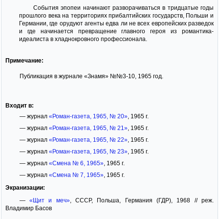
События эпопеи начинают разворачиваться в тридцатые годы
прошлого века на территориях прибалтийских государств, Польши и
Германии, где орудуют агенты едва ли не всех европейских разведок
и где начинается превращение главного героя из романтика-
идеалиста в хладнокровного профессионала.
Примечание:
Публикация в журнале «Знамя» №№3-10, 1965 год.
Входит в:
— журнал
«Роман-газета, 1965, № 20»
, 1965 г.
— журнал
«Роман-газета, 1965, № 21»
, 1965 г.
— журнал
«Роман-газета, 1965, № 22»
, 1965 г.
— журнал
«Роман-газета, 1965, № 23»
, 1965 г.
— журнал
«Смена № 6, 1965»
, 1965 г.
— журнал
«Смена № 7, 1965»
, 1965 г.
Экранизации:
—
«Щит и меч»
, СССР, Польша, Германия (ГДР), 1968 // реж.
Владимир Басов