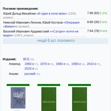
Похожие произведения:
7.86 (92)
1 отз.
Юрий Дольд-Михайлик
«И один в поле воин»
(1956,
роман)
8.80 (30)
3 отз.
Николай Иванович Леонов, Юрий Костров
«Операция
«Викинг»»
(роман)
7.64 (78)
3 отз.
Василий Иванович Ардаматский
««Сатурн» почти не
виден»
(1963, роман)
+ещё 6 шт. похожего
Издания:
ВСЕ
(32)
/период:
1960-е
,
1970-е
,
1980-е
,
1990-е
,
2010-е
,
(7)
(5)
(6)
(4)
(7)
2020-е
(3)
/языки:
русский
(32)