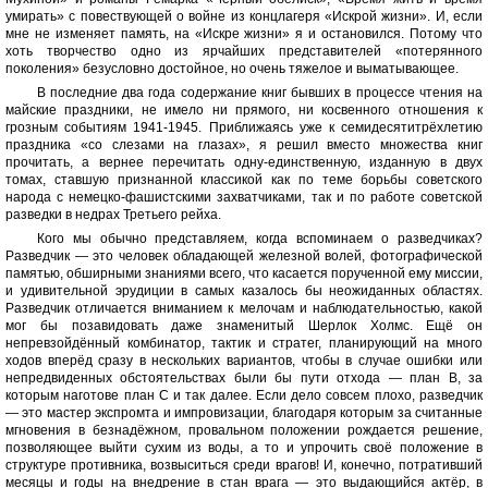
умирать» с повествующей о войне из концлагеря «Искрой жизни». И, если
мне не изменяет память, на «Искре жизни» я и остановился. Потому что
хоть творчество одно из ярчайших представителей «потерянного
поколения» безусловно достойное, но очень тяжелое и выматывающее.
В последние два года содержание книг бывших в процессе чтения на
майские праздники, не имело ни прямого, ни косвенного отношения к
грозным событиям 1941-1945. Приближаясь уже к семидесятитрёхлетию
праздника «со слезами на глазах», я решил вместо множества книг
прочитать, а вернее перечитать одну-единственную, изданную в двух
томах, ставшую признанной классикой как по теме борьбы советского
народа с немецко-фашистскими захватчиками, так и по работе советской
разведки в недрах Третьего рейха.
Кого мы обычно представляем, когда вспоминаем о разведчиках?
Разведчик — это человек обладающей железной волей, фотографической
памятью, обширными знаниями всего, что касается порученной ему миссии,
и удивительной эрудиции в самых казалось бы неожиданных областях.
Разведчик отличается вниманием к мелочам и наблюдательностью, какой
мог бы позавидовать даже знаменитый Шерлок Холмс. Ещё он
непревзойдённый комбинатор, тактик и стратег, планирующий на много
ходов вперёд сразу в нескольких вариантов, чтобы в случае ошибки или
непредвиденных обстоятельствах были бы пути отхода — план B, за
которым наготове план C и так далее. Если дело совсем плохо, разведчик
— это мастер экспромта и импровизации, благодаря которым за считанные
мгновения в безнадёжном, провальном положении рождается решение,
позволяющее выйти сухим из воды, а то и упрочить своё положение в
структуре противника, возвыситься среди врагов! И, конечно, потративший
месяцы и годы на внедрение в стан врага — это выдающийся актёр, в