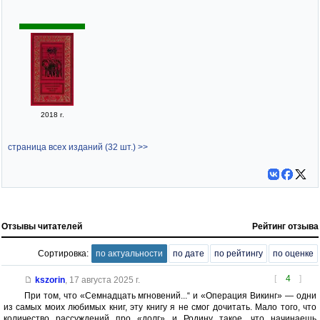
2018 г.
страница всех изданий (32 шт.) >>
Отзывы читателей
Рейтинг отзыва
Сортировка:
по актуальности
по дате
по рейтингу
по оценке
[
4
]
kszorin
,
17 августа 2025 г.
При том, что «Семнадцать мгновений...“ и «Операция Викинг» — одни
из самых моих любимых книг, эту книгу я не смог дочитать. Мало того, что
количество рассуждений про «долг» и Родину такое, что начинаешь