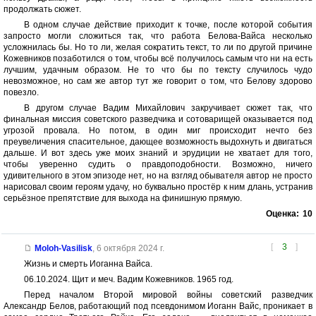
продолжать сюжет.
В одном случае действие приходит к точке, после которой события
запросто могли сложиться так, что работа Белова-Вайса несколько
усложнилась бы. Но то ли, желая сократить текст, то ли по другой причине
Кожевников позаботился о том, чтобы всё получилось самым что ни на есть
лучшим, удачным образом. Не то что бы по тексту случилось чудо
невозможное, но сам же автор тут же говорит о том, что Белову здорово
повезло.
В другом случае Вадим Михайлович закручивает сюжет так, что
финальная миссия советского разведчика и сотоварищей оказывается под
угрозой провала. Но потом, в один миг происходит нечто без
преувеличения спасительное, дающее возможность выдохнуть и двигаться
дальше. И вот здесь уже моих знаний и эрудиции не хватает для того,
чтобы уверенно судить о правдоподобности. Возможно, ничего
удивительного в этом эпизоде нет, но на взгляд обывателя автор не просто
нарисовал своим героям удачу, но буквально простёр к ним длань, устранив
серьёзное препятствие для выхода на финишную прямую.
Оценка:
10
[
3
]
Moloh-Vasilisk
,
6 октября 2024 г.
Жизнь и смерть Иоганна Вайса.
06.10.2024. Щит и меч. Вадим Кожевников. 1965 год.
Перед началом Второй мировой войны советский разведчик
Александр Белов, работающий под псевдонимом Иоганн Вайс, проникает в