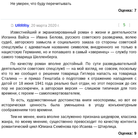
Не уверен, что буду перечитывать
Оценка:
7
[
5
]
URRRiy
,
20 марта 2020 г.
Известнейший и экранизированный роман о жизни и деятельности
Иоганна Вайса — Ивана Белова, русского советского разведчика, волею
судеб, авторского замысла и социального заказа со стороны советской
спецслужбы с адекватным названию символом, внедренного не только в
нацистскую Германию, но и попавшего в самый «зверинец» — службу того
самого товарища Шелленберга.
По качеству роман вполне достойный. По сути разведывательной
деятельности советских спецслужб — на мой взгляд, не совсем, поскольку
кто то же сообщил о решении товарища Гитлера напасть на товарища
Сталина — и приказ Генштаба о подготовке к отражению нападения с
датой от 18 июня 1941 года реально был отдан, но этот персонаж до сих
пор не рассекречен, а авторская версия — слишком типичная для того
времени, с героем — самопожертвователем,
То есть, художественные достоинства книги неоспоримы, но вот ее
историческая ценность была уменьшена в угоду конъюнктурным
соображениям того времени.
Тем не менее, книга вполне заслуженно признана шедевром, классика
жанра, по моему мнению, существенно превосходит по качеству контента
романтический цикл Юлиана Семёнова про Исаева — Штирлица.
Оценка:
9