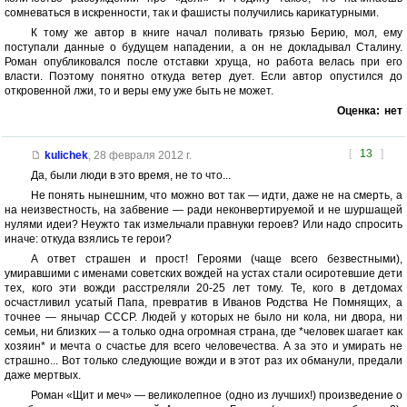
сомневаться в искренности, так и фашисты получились карикатурными.
К тому же автор в книге начал поливать грязью Берию, мол, ему
поступали данные о будущем нападении, а он не докладывал Сталину.
Роман опубликовался после отставки хруща, но работа велась при его
власти. Поэтому понятно откуда ветер дует. Если автор опустился до
откровенной лжи, то и веры ему уже быть не может.
Оценка:
нет
[
13
]
kulichek
,
28 февраля 2012 г.
Да, были люди в это время, не то что...
Не понять нынешним, что можно вот так — идти, даже не на смерть, а
на неизвестность, на забвение — ради неконвертируемой и не шуршащей
нулями идеи? Неужто так измельчали правнуки героев? Или надо спросить
иначе: откуда взялись те герои?
А ответ страшен и прост! Героями (чаще всего безвестными),
умиравшими с именами советских вождей на устах стали осиротевшие дети
тех, кого эти вожди расстреляли 20-25 лет тому. Те, кого в детдомах
осчастливил усатый Папа, превратив в Иванов Родства Не Помнящих, а
точнее — янычар СССР. Людей у которых не было ни кола, ни двора, ни
семьи, ни близких — а только одна огромная страна, где *человек шагает как
хозяин* и мечта о счастье для всего человечества. А за это и умирать не
страшно... Вот только следующие вожди и в этот раз их обманули, предали
даже мертвых.
Роман «Щит и меч» — великолепное (одно из лучших!) произведение о