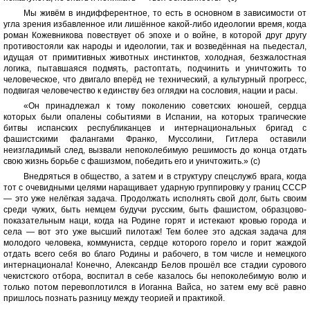
Мы живём в индифферентное, то есть в основном в зависимости от
угла зрения избавленное или лишённое какой-либо идеологии время, когда
роман Кожевникова повествует об эпохе и о войне, в которой друг другу
противостояли как народы и идеологии, так и возведённая на пьедестал,
идущая от примитивных животных инстинктов, холодная, безжалостная
логика, пытавшаяся подмять, растоптать, подчинить и уничтожить то
человеческое, что двигало вперёд не технический, а культурный прогресс,
подвигая человечество к единству без оглядки на сословия, нации и расы.
«Он принадлежал к тому поколению советских юношей, сердца
которых были опалены событиями в Испании, на которых трагические
битвы испанских республиканцев и интернациональных бригад с
фашистскими фалангами Франко, Муссолини, Гитлера оставили
неизгладимый след, вызвали непоколебимую решимость до конца отдать
свою жизнь борьбе с фашизмом, победить его и уничтожить.» (с)
Внедряться в общество, а затем и в структуру спецслужб врага, когда
тот с очевидными целями наращивает ударную группировку у границ СССР
— это уже нелёгкая задача. Продолжать исполнять свой долг, быть своим
среди чужих, быть немцем будучи русским, быть фашистом, образцово-
показательным наци, когда на Родине горят и истекают кровью города и
села — вот это уже высший пилотаж! Тем более это адская задача для
молодого человека, коммуниста, сердце которого горело и горит жаждой
отдать всего себя во благо Родины и рабочего, в том числе и немецкого
интернационала! Конечно, Александр Белов прошёл все стадии сурового
чекистского отбора, воспитал в себе казалось бы непоколебимую волю и
только потом перевоплотился в Иоганна Вайса, но затем ему всё равно
пришлось познать разницу между теорией и практикой.