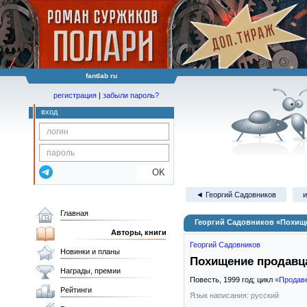
fantlab ru
регистрация
|
забыли пароль?
вход
OK
◄ Георгий Садовников
и
Главная
Георгий Садовников «Похищ
Авторы, книги
Георгий Садовников
Новинки и планы
Похищение продавц
Награды, премии
Повесть,
1999
год; цикл
«Продав
Рейтинги
Язык написания: русский