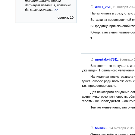
талант давать своим
детищам названия, которые
ANTI_VSE
,
19 ноября 2024
бы максимально
...
>>
Начал читать и сразу стало 
оценка: 10
Вставки из перестроечной мо
В Продавце приключений гла
Юмор, а не экшн главное со
7
montakvir7511
,
9 января 2
Все хотят что-то кушать и 
уже виден. Повального увлечения
Написанная после развала 
денег...скорее ради возможности 
так, профессионально.
Для некоторого придания со
древу, некоторая клиповость, о
героями не наблюдается. События
Тем не менее написано очень
Милтин
,
24 октября 2015 
Очень достойное продолжени