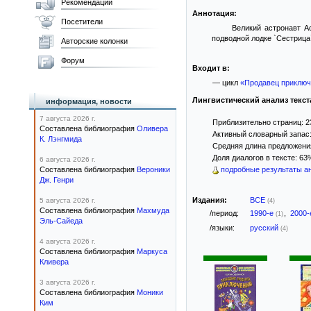
Рекомендации
Аннотация:
Посетители
Великий астронавт А
подводной лодке `Сестрица
Авторские колонки
Форум
Входит в:
— цикл
«Продавец приключ
Лингвистический анализ текст
информация, новости
7 августа 2026 г.
Приблизительно страниц: 2
Составлена библиография
Оливера
Активный словарный запас:
К. Лэнгмида
Средняя длина предложения:
Доля диалогов в тексте: 6
6 августа 2026 г.
Составлена библиография
Вероники
подробные результаты ан
Дж. Генри
Издания:
ВСЕ
5 августа 2026 г.
(4)
Составлена библиография
Махмуда
/период:
1990-е
,
2000
(1)
Эль-Сайеда
/языки:
русский
(4)
4 августа 2026 г.
Составлена библиография
Маркуса
Кливера
3 августа 2026 г.
Составлена библиография
Моники
Ким