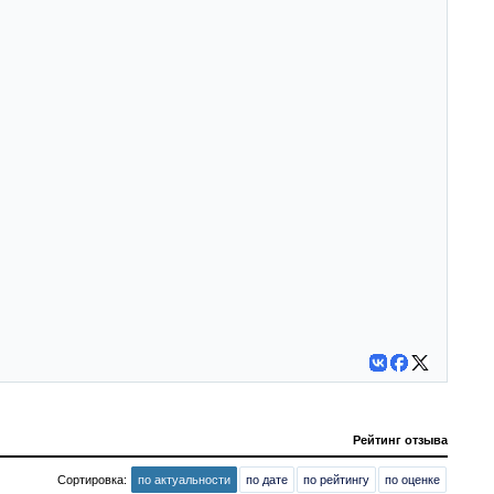
Рейтинг отзыва
Сортировка:
по актуальности
по дате
по рейтингу
по оценке