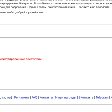
пародировать боевую sci fi, особенно в таком жанре как космоопера и экшн в кос
ром для подражания. Одним словом, замечательная книга — читайте и не пожалейте!
 очень любит добрый и умный юмор.
регистрированные посетители!
,
fra
,
укр
) |
Регламент
|
FAQ
|
Контакты
|
Наши награды
|
ВКонтакте
|
Telegram
|