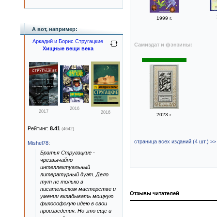
1999 г.
А вот, например:
Аркадий и Борис Стругацкие
Самиздат и фэнзины:
Хищные вещи века
2016
2017
2016
2023 г.
Рейтинг:
8.41
(4642)
страница всех изданий (4 шт.) >>
Mishel78
:
Братья Стругацкие -
чрезвычайно
интеллектуальный
литературный дуэт. Дело
тут не только в
писательском мастерстве и
Отзывы читателей
умении вкладывать мощную
философскую идею в свои
произведения. Но это ещё и