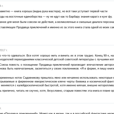
 г.
заметно — книга хороша (видна рука мастера), но всё таки уступает первой части
ды на восточные единоборства — ну не идут как то Барбару знания каратэ и кунг фу.
вное для меня были совсем не действия, а великолепные и смешные диалоги персона
ставляющее Продавца приключений и именно из за этого книга стала одной из моих са
017 г.
во что-то одеваться. Все хотят хорошо жить и винить их в этом трудно. Конец 90-х,
 издателей переизданиями классической детской советской литературы с лучшими иллю
Союза повесть о похищении Продавца приключений производит впечатление авторско
снова быть напечатанным, засветиться у своих поклонников. «Я в форме, я пишу книг
временных ноток Садовникову пришлось явно или нечаянно использовать некоторые в
быгрываемые в фирменном юмористическом ключе черты боевика и космической фанта
 меняются с калейдоскопической быстротой, хотя именно мягкая, внешне нетороплив
 прилично, читать не скучно, хотя, безусловно, старым повестям эта книга в плане ор
г.
е «Продавца приключений». Может как в жизни, так и в российской фантастике неож