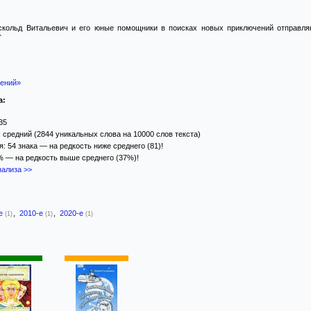
скольд Витальевич и его юные помощники в поисках новых приключений отправля
`
ений»
а:
35
 средний (2844 уникальных слова на 10000 слов текста)
 54 знака — на редкость ниже среднего (81)!
3% — на редкость выше среднего (37%)!
ализа >>
-е
,
2010-е
,
2020-е
(1)
(1)
(1)