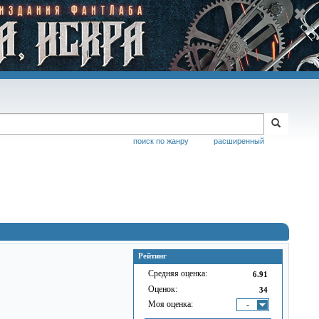
поиск по жанру
расширенный
Рейтинг
Средняя оценка:
6.91
Оценок:
34
Моя оценка:
-