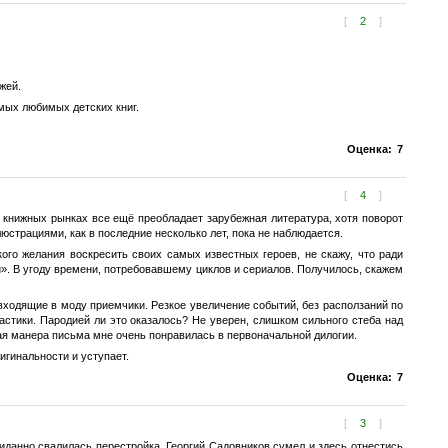
[
2
]
жей.
мых любимых детских книг.
Оценка:
7
[
4
]
 на книжных рынках все ещё преобладает зарубежная литература, хотя поворот
страциями, как в последние несколько лет, пока не наблюдается.
го желания воскресить своих самых известных героев, не скажу, что ради
и». В угоду времени, потребовавшему циклов и сериалов. Получилось, скажем
ходящие в моду приемчики. Резкое увеличение событий, без расползаний по
стики. Пародией ли это оказалось? Не уверен, слишком сильного стеба над
ая манера письма мне очень понравилась в первоначальной дилогии.
игинальности и уступает.
Оценка:
7
[
3
]
иданно свалилась перестройка, Георгий Садовников сумел и здесь отнестись