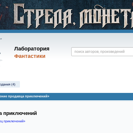
Лаборатория
Фантастики
здания (4)
ение продавца приключений»
а приключений
ец приключений»