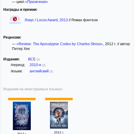
— цикл
«Прачечная»
Награды и премии:
Локус / Locus Award, 2013
//
Роман фэнтези
лауреат
Рецензии:
—
«Review: The Apocalypse Codex by Charles Stross»
, 2012 г. // автор:
Питер Хек
Издания:
ВСЕ
(2)
/период:
2010-е
(2)
/языки:
английский
(2)
Издания на иностранных языках:
2012 г.
2012 г.