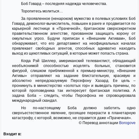
Боб Говард – последняя надежда человечества.
Торопитесь молиться…
За проявленное (ненароком) мужество в полевых условиях Боб
Говард, демонолог-вычислитель, повышен в ранге и продвигается по
карьерной лестнице в «Прачечной», британском сверхсекретном
правительственном агентстве, призванном защищать корону от
оккультных угроз. Будучи приписан к «Внешним Активам», Боб
обнаруживает, что его департамент на неофициальных началах
привлекает свободных агентов, способных адекватно находить
выход из щекотливых ситуаций, в которые может попасть страна.
Когда Рэй Шиллер, американский телеванглист, обладающий
необъяснимой способностью исцелять больных, становится
фигурой, слишком приближенной к премьер-министру, «Внешние
Активы» отправляют на задание блистательную, красивую и
абсолютно непредсказуемую Персефону Хазард. Ее цель –
проникнуть в министерство «золотых гор» и выведать причины, по
которой проповедника так интересует британская политика. А
задача Боба – следить, чтобы Персефона не спровоцировала
международный скандал.
Но по-настоящему Боба должно заботить одно
сверхъестественное явление, грозящее перерасти в планетарную
катастрофу, с которой, возможно, не справится даже «Прачечная».
© Перевод аннотации
Borogove
Входит в: