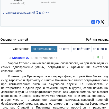
(английский)
(английский)
страница всех изданий (2 шт.) >>
Отзывы читателей
Рейтинг отзыва
Сортировка:
по актуальности
по дате
по рейтингу
по оценке
[
8
]
Kshishtof A.
,
17 сентября 2012 г.
Чарльз Стросс – не мастер изящной словесности, но при этом один из
самых одновременно умных, остроумных и мрачных НФ писателей
современности.
В цикле про Прачечную он провернул финт, который был бы не под
силу, вероятно и Пратчетту с Кингом. Начавшись с лёгких остроумных баек
про компьютерных гиков на оккультной службе Её Величества, с
пентаграммой в одной руке и томиком Кнута в другой, серия неуклонно
движется в пучины Лавкрафтовского ужаса. Как Стросс обмолвился в своём
блоге, пятая и шестая книги будут уже чистым, без тени юмора, хоррором –
и если учесть, что другая его гексалогия кончилась ковровой ядерной
бомбардировкой мира, как знать, останется ли что-нибудь на Земле после
того, как Спящий в Пирамиде наконец-то проснётся и расправит