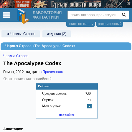
ЛАБОРАТОРИЯ
ФАНТАСТИКИ
поиск по жанру
расширенный
◄ Чарльз Стросс
издания (2)
Чарльз Стросс «The Apocalypse Codex»
Чарльз Стросс
The Apocalypse Codex
Роман,
2012
год; цикл
«Прачечная»
Язык написания: английский
Рейтинг
Средняя оценка:
7.53
Оценок:
19
Моя оценка:
-
подробнее
Аннотация: