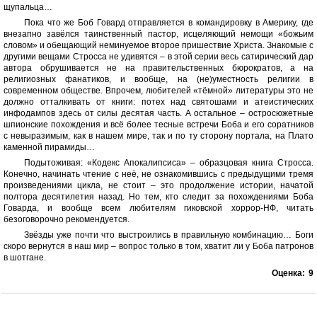
щупальца…
Пока что же Боб Говард отправляется в командировку в Америку, где
внезапно завёлся таинственный пастор, исцеляющий немощи «божьим
словом» и обещающий неминуемое второе пришествие Христа. Знакомые с
другими вещами Стросса не удивятся – в этой серии весь сатирический дар
автора обрушивается не на правительственных бюрократов, а на
религиозных фанатиков, и вообще, на (не)уместность религии в
современном обществе. Впрочем, любителей «тёмной» литературы это не
должно отталкивать от книги: потех над святошами и атеистических
инфодампов здесь от силы десятая часть. А остальное – остросюжетные
шпионские похождения и всё более тесные встречи Боба и его соратников
с невыразимым, как в нашем мире, так и по ту сторону портала, на Плато
каменной пирамиды…
Подытоживая: «Кодекс Апокалипсиса» – образцовая книга Стросса.
Конечно, начинать чтение с неё, не ознакомившись с предыдущими тремя
произведениями цикла, не стоит – это продолжение истории, начатой
полтора десятилетия назад. Но тем, кто следит за похождениями Боба
Говарда, и вообще всем любителям гиковской хоррор-НФ, читать
безоговорочно рекомендуется.
Звёзды уже почти что выстроились в правильную комбинацию… Боги
скоро вернутся в наш мир – вопрос только в том, хватит ли у Боба патронов
в шотгане.
Оценка:
9