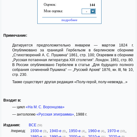
Оценок:
144
Моя оценка:
-
подробнее
Примечание:
Датируется предположительно январем — мартом 1824 г.
Опубликовано за границей Гербельом в берлинском сборнике
„Стихотворений А. С. Пушкина“ 1861, стр. 100; Огаревим в сборнике
„Русская потаенная литература XIX столетия“. Лондон. 1861, стр. 80.
В России опубликовано Гербелем в статье „Для будущего полного
собрания сочинений Пушкина“ — „Русский Архив“ 1876, кн. III, № 10,
стр. 230.
Также существует другая редакция «Полу-герой, полу-невежда...»
Входит в:
— цикл
«На М. С. Воронцова»
— антологию
«Русская эпиграмма»
, 1988 г.
Издания:
ВСЕ
(59)
/период:
1930-е
,
1940-е
,
1950-е
,
1960-е
,
1970-е
,
(3)
(6)
(4)
(4)
(10)
1980-е
,
1990-е
,
2000-е
,
2010-е
,
2020-е
(6)
(4)
(6)
(11)
(5)