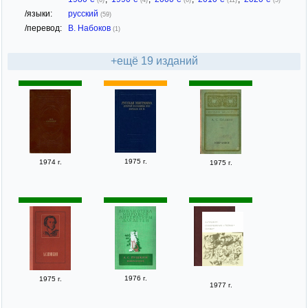
/языки:
русский
(59)
/перевод:
В. Набоков
(1)
+ещё 19 изданий
1975 г.
1974 г.
1975 г.
1976 г.
1975 г.
1977 г.