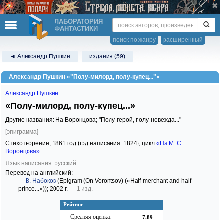
ЛАБОРАТОРИЯ
ФАНТАСТИКИ
поиск по жанру
расширенный
◄ Александр Пушкин
издания (59)
Александр Пушкин «"Полу-милорд, полу-купец..."»
Александр Пушкин
«Полу-милорд, полу-купец...»
Другие названия: На Воронцова; "Полу-герой, полу-невежда..."
[эпиграмма]
Стихотворение,
1861
год (год написания: 1824); цикл
«На М. С.
Воронцова»
Язык написания: русский
Перевод на английский:
—
В. Набоков
(Epigram (On Vorontsov) («Half-merchant and half-
prince...»))
; 2002 г.
— 1 изд.
Рейтинг
Средняя оценка:
7.89