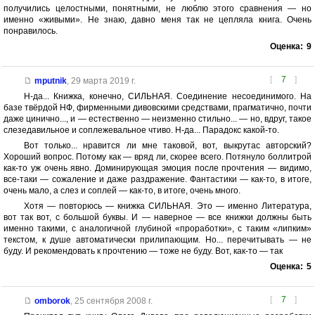
получились целостными, понятными, не люблю этого сравнения — но
именно «живыми». Не знаю, давно меня так не цепляла книга. Очень
понравилось.
Оценка:
9
[
7
]
mputnik
,
29 марта 2019 г.
Н-да... Книжка, конечно, СИЛЬНАЯ. Соединение несоединимого. На
базе твёрдой НФ, фирменными дивовскими средствами, прагматично, почти
даже цинично..., и — естественно — неизменно стильно... — но, вдруг, такое
слезедавильное и соплежевальное чтиво. Н-да... Парадокс какой-то.
Вот только... нравится ли мне таковой, вот, выкрутас авторский?
Хороший вопрос. Потому как — вряд ли, скорее всего. Потянуло боллитрой
как-то уж очень явно. Доминирующая эмоция после прочтения — видимо,
все-таки — сожаление и даже раздражение. Фантастики — как-то, в итоге,
очень мало, а слез и соплей — как-то, в итоге, очень много.
Хотя — повторюсь — книжка СИЛЬНАЯ. Это — именно Литература,
вот так вот, с большой буквы. И — наверное — все книжки должны быть
именно такими, с аналогичной глубиной «проработки», с таким «липким»
текстом, к душе автоматически прилипающим. Но... перечитывать — не
буду. И рекомендовать к прочтению — тоже не буду. Вот, как-то — так
Оценка:
5
[
7
]
omborok
,
25 сентября 2008 г.