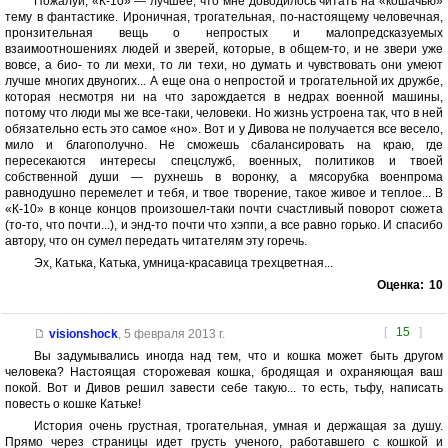
Пожалуй, «К-10» — лучшее, что мне доводилось читать на «кошачью»
тему в фантастике. Ироничная, трогательная, по-настоящему человечная,
пронзительная вещь о непростых и малопредсказуемых
взаимоотношениях людей и зверей, которые, в общем-то, и не звери уже
вовсе, а био- то ли мехи, то ли техи, но думать и чувствовать они умеют
лучше многих двуногих... А еще она о непростой и трогательной их дружбе,
которая несмотря ни на что зарождается в недрах военной машины,
потому что люди мы же все-таки, человеки. Но жизнь устроена так, что в ней
обязательно есть это самое «но». Вот и у Дивова не получается все весело,
мило и благополучно. Не сможешь сбалансировать на краю, где
пересекаются интересы спецслужб, военных, политиков и твоей
собственной души — рухнешь в воронку, а мясорубка военпрома
равнодушно перемелет и тебя, и твое творение, такое живое и теплое... В
«К-10» в конце концов произошел-таки почти счастливый поворот сюжета
(то-то, что почти...), и энд-то почти что хэппи, а все равно горько. И спасибо
автору, что он сумел передать читателям эту горечь.
Эх, Катька, Катька, умница-красавица трехцветная...
Оценка:
10
[
15
]
visionshock
,
5 февраля 2013 г.
Вы задумывались иногда над тем, что и кошка может быть другом
человека? Настоящая сторожевая кошка, бродящая и охраняющая ваш
покой. Вот и Дивов решил завести себе такую... то есть, тьфу, написать
повесть о кошке Катьке!
История очень грустная, трогательная, умная и держащая за душу.
Прямо через страницы идет грусть ученого, работавшего с кошкой и