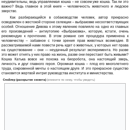
неудивительны, ведь управляемая кошка – не совсем уже кошка. Так ли это
важно? Ведь главное в этой книге – человечность животного и людское
зверство.
Как разбирающийся в собаководстве человек, автор прекрасно
осведомлен о жестокой стороне селекции – выбраковке несоответствующих
особей. Отношение Дивова к этому явлению повлияло на одно из главных
его произведений – антиутопию «Выбраковка», которую, кстати, очень
рекомендую к прочтению. В этом романе сия процедура применена к
человечеству – забавное с точки зрения прав животных возмездие. В
рассматриваемой нами повести речь идет о животных, у которых нет права
на существование – они — неудачный результат эксперимента. Но разве
это может отнять у них право на жизнь, разве они перестают быть живыми?
Кошка Катька вовсе не похожа на биоробота, она настоящий зверь,
личность и друг главного героя. Огромная кошка – плод его многолетнего
труда, сокровенной мечты о настоящем друге. И это прекрасное существо
становится жертвой интриг руководства института и министерства.
Спойлер (раскрытие сюжета)
(кликните по нему, чтобы увидеть)
Отпустить Катьку на свободу – акт отчаяния. Ничто не помогло бы
выжить привыкшей к людям кошке, с ее доверчивостью и
демаскирующим окрасом. Но герой до последнего не может сдаться.
Поражение он признает только после гибели Катьки. Знамя открытия
из его рук подхватывают друзья, но ему уже все равно. Да, большие
кошки станут верными друзьями и защитниками людей. Но Павлов
считает, что цена заплачена уже слишком высокая. Он не хочет
принимать участие и строить прекрасный новый мир на крови.
Слишком ему хотелось верить, что может быть иначе, проще, добрее.
В этом смысле я не считаю переработанный финал смягченным, он,