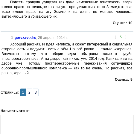
Повесть тронула душу,так как даже измененные генетически звери
имеют право на жизнь,не говоря уже про диких животных Земли,которые
тоже имеют право на эту Землю и на жизнь не меньше человека,
вытесняющего и убивающего их.
Оценка:
10
[
5
]
gorvzavodru
,
29 апреля 2014 г.
Хороший рассказ. И идея неплоха, и сюжет интересный и социальная
сторона есть и подумать есть о чём. Но всё равно — только «хорошо».
Возможно потому, что общие идеи обыграны какие-то сугубо
«посперестроечные». А на дворе, как никак, уже 2014 год. Капитализм на
дворе уже. Потому постперестроечные переживания сотрудников
оборонно-промышленного комплекса — как то не очень. Но рассказ, всё
равно, хороший.
Оценка:
9
Страницы:
1
2
3
Написать отзыв: