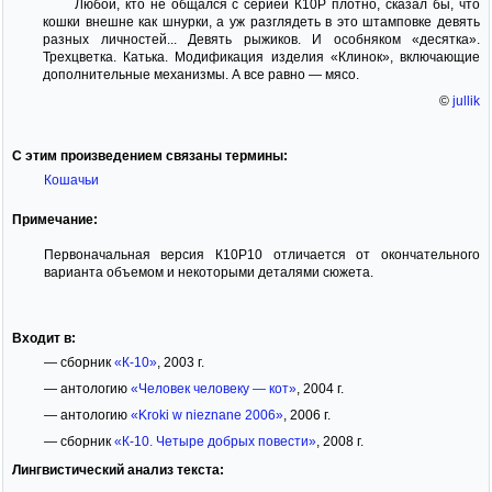
Любой, кто не общался с серией К10Р плотно, сказал бы, что
кошки внешне как шнурки, а уж разглядеть в это штамповке девять
разных личностей... Девять рыжиков. И особняком «десятка».
Трехцветка. Катька. Модификация изделия «Клинок», включающие
дополнительные механизмы. А все равно — мясо.
©
jullik
С этим произведением связаны термины:
Кошачьи
Примечание:
Первоначальная версия К10Р10 отличается от окончательного
варианта объемом и некоторыми деталями сюжета.
Входит в:
— сборник
«К-10»
, 2003 г.
— антологию
«Человек человеку — кот»
, 2004 г.
— антологию
«Kroki w nieznane 2006»
, 2006 г.
— сборник
«К-10. Четыре добрых повести»
, 2008 г.
Лингвистический анализ текста: