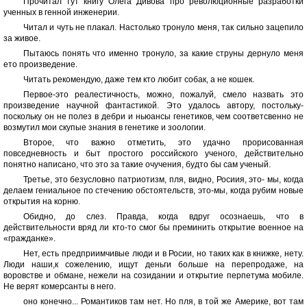
Прочитал тут книгу Олега Дивова про революционные разработки
ученных в генной инженерии.
Читал и чуть не плакал. Настолько тронуло меня, так сильно зацепило
за живое.
Пытаюсь понять что именно тронуло, за какие струны дернуло меня
ето произведение.
Читать рекомендую, даже тем кто любит собак, а не кошек.
Первое-это реалестичность, можно, пожалуй, смело назвать это
произведение научной фантастикой. Это удалось автору, постольку-
поскольку он не полез в дебри и ньюансы генетиков, чем соответсвенно не
возмутил мои скупые знания в генетике и зоологии.
Второе, что важно отметить, это удачно прорисованная
повседневность и быт простого российского ученого, действительно
понятно написано, что это за такие очучения, будто бы сам ученый.
Третье, это безусловно патриотизм, пля, видно, Росиия, это- мы, когда
делаем гениальное по стечению обстоятельств, это-мы, когда рубим новые
открытия на корню.
Обидно, до слез. Правда, когда вдруг осознаешь, что в
действительности вряд ли кто-то смог бы преминить открытие военное на
«гражданке».
Нет, есть предприимчивые люди и в Росии, но таких как в книжке, нету.
Люди наши,к сожелению, ищут деньги больше на перепродаже, на
воровстве и обмане, нежели на созидании и открытие перпетума мобиле.
Не верят комерсанты в него.
оно конечно... Романтиков там нет. Но пля, в той же Америке, вот там