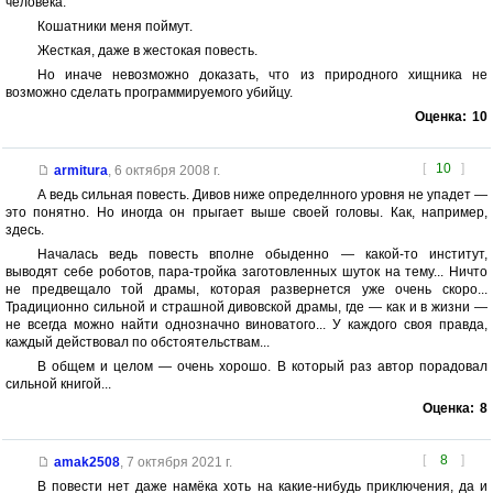
человека.
Кошатники меня поймут.
Жесткая, даже в жестокая повесть.
Но иначе невозможно доказать, что из природного хищника не
возможно сделать программируемого убийцу.
Оценка:
10
[
10
]
armitura
,
6 октября 2008 г.
А ведь сильная повесть. Дивов ниже определнного уровня не упадет —
это понятно. Но иногда он прыгает выше своей головы. Как, например,
здесь.
Началась ведь повесть вполне обыденно — какой-то институт,
выводят себе роботов, пара-тройка заготовленных шуток на тему... Ничто
не предвещало той драмы, которая развернется уже очень скоро...
Традиционно сильной и страшной дивовской драмы, где — как и в жизни —
не всегда можно найти однозначно виноватого... У каждого своя правда,
каждый действовал по обстоятельствам...
В общем и целом — очень хорошо. В который раз автор порадовал
сильной книгой...
Оценка:
8
[
8
]
amak2508
,
7 октября 2021 г.
В повести нет даже намёка хоть на какие-нибудь приключения, да и