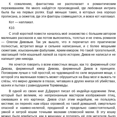
К сожалению, фантастика не располагает к романтическим
переживаниям. Не много найдётся произведений, где любовная интрига
была бы на первых ролях. Ещё меньше таких, в которых она хорошо
прописана, а сюжетов, где эти факторы совмещаются, и вовсе кот наплакал.
Кот — наплакал.
К10.
С этой короткой повести началось моё знакомство с большим автором
маленьких рассказов и, как потом выяснилось, толстых и не очень романов
— Олегом Дивовым. Так уж вышло, что я перечитал его практически
полностью, встретил вещи и сильнее написанные, и с более мощными
сюжетами, изысканными фабулами, ярким юмором. Но такой трогательной,
хватающей тебя кошачьей лапкой за горло истории, Дивов не написал и не
напишет уже никогда.
Не хочется говорить о всем известных вещах, как то: фирменный слог
Дивова, фирменный юмор Дивова, фирменный Дивов в принципе.
Поговорим лучше о той простой, но чудовищной по силе внушения мощи, с
которой эта маленькая повесть может обрушиться на Ваш мозг и выжать те
слёзы, что мирно дремали в глазах, читавших в других книгах об убийствах,
казнях и пытках с равнодушием Торквемады.
В одной из своих книг Д.Даррел писал об индейце-художнике Уичи,
который был великим, но непризнанным мастером изображения птиц,
оживавших в его картинах. Дивов стал этим индейцем, не пользуясь
кистями; он перенёс нам образ огромной, но такой домашней, смертельно
опасной и наивно-нелепой, преданной и предельно самостоятельной,
умной и хитрой кошки точными мазками словесной магии. В эту кошку
можно было влюбиться, как в женщину, и потерять её для читателя было