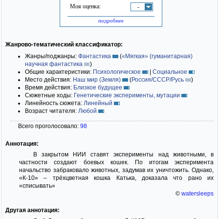
Моя оценка:
-
подробнее
Жанрово-тематический классификатор:
Жанры/поджанры:
Фантастика
(
«Мягкая» (гуманитарная)
научная фантастика
)
Общие характеристики:
Психологическое
|
Социальное
Место действия:
Наш мир (Земля)
(
Россия/СССР/Русь
)
Время действия:
Близкое будущее
Сюжетные ходы:
Генетические эксперименты, мутации
Линейность сюжета:
Линейный
Возраст читателя:
Любой
Всего проголосовало:
98
Аннотация:
В закрытом НИИ ставят эксперименты над животными, в
частности создают боевых кошек. По итогам эксперимента
начальство забраковало животных, задумав их уничтожить. Однако,
«К-10» – трёхцветная кошка Катька, доказала что рано их
«списывать»
©
watersleeps
Другая аннотация: