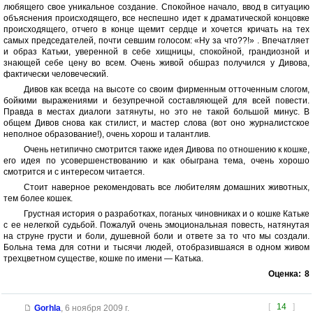
любящего свое уникальное создание. Спокойное начало, ввод в ситуацию
объяснения происходящего, все неспешно идет к драматической концовке
происходящего, отчего в конце щемит сердце и хочется кричать на тех
самых председателей, почти севшим голосом: «Ну за что??!» . Впечатляет
и образ Катьки, уверенной в себе хищницы, спокойной, грандиозной и
знающей себе цену во всем. Очень живой обшраз получился у Дивова,
фактически человеческий.
Дивов как всегда на высоте со своим фирменным отточенным слогом,
бойкими выражениями и безупречной составляющей для всей повести.
Правда в местах диалоги затянуты, но это не такой большой минус. В
общем Дивов снова как стилист, и мастер слова (вот оно журналистское
неполное образование!), очень хорош и талантлив.
Очень нетипично смотрится также идея Дивова по отношению к кошке,
его идея по усовершенствованию и как обыграна тема, очень хорошо
смотрится и с интересом читается.
Стоит наверное рекомендовать все любителям домашних животных,
тем более кошек.
Грустная история о разработках, поганых чиновниках и о кошке Катьке
с ее нелегкой судьбой. Пожалуй очень эмоциональная повесть, натянутая
на струне грусти и боли, душевной боли и ответе за то что мы создали.
Больна тема для сотни и тысячи людей, отобразившаяся в одном живом
трехцветном существе, кошке по имени — Катька.
Оценка:
8
[
14
]
Gorhla
,
6 ноября 2009 г.