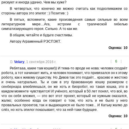
рискуют и иногда удачно. Чем мы хуже?
В четвертых, что конечно же можно считать как подхолимажем со
стороны автора это эпилог : ) Позитив : )
В пятых, вспомните, какие произведения самые сильные во всем
литературном мире....Ага, истроии с трагической гибелью
симпатизирующего героя. Сильно. А то как же.
В общем, читайте и будьте счастливы.
Автору Аграменный РЭСПЭКТ.
Оценка:
10
[
6
]
Velary
,
1 сентября 2016 г.
Ребятааа, какие там кошки!)) И тема-то вроде не нова: человек создаёт
робота, а тот начинает жить, и человек понимает, что привязался он к этому
роботу, как к живому существу. Но Дивов так это подаёт... красиво и жестоко
и очень натурально. Ты и сам в эту бракованную кошку размером с
сенбернара влюбляешься, он же хоть и биоробот, но такая кошка, это в
каждом моменте чувствуется! И учёного, который в 50 лет понял, что всё, во
что он себя вложил, — это вот этот проект, который не нужным оказался,
жалко; особенно когда он говорит о том, что хоть и не было у него
провальных проектов, так и выдающихся не было тоже... И Катьку жалко до
слёз, но хоть эпилог показывает, что за ней-таки будущее.
Оценка:
10