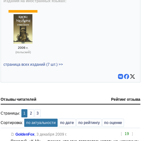
Издания на иностранных языках:
2006 г.
(польский)
страница всех изданий (7 шт.) >>
Отзывы читателей
Рейтинг отзыва
Страницы:
1
2
3
Сортировка:
по актуальности
по дате
по рейтингу
по оценке
[
19
]
GoldenFox
,
3 декабря 2009 г.