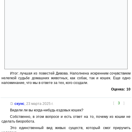
скорее, закономерен.
Со стороны формы и языкового воплощения повесть идеальна.
Текст содержит массу отсылок и ассоциаций, так, например фамилия
главного героя напоминает об известном физиологе, который, как
известно, был не чужд в своих методах вивисекции, что создает
определенный контраст. Да и «кошки Павлова» звучит достаточно
символично – одноименные собачки тоже пали жертвой прогресса…
Шаронов не случайно цитирует Булгакова: ситуация в «Собачьем
сердце» прямо противоположна дивовской повести. Преображенский
сделал из хорошего пса очень плохого человека, Павлов из кошки
сделал верного и надежного друга и превосходного бойца. Шарикова
с трудом удалось остановить. «Изделие К-10» так и не удалось
спасти…
Итог: лучшая из повестей Дивова. Наполнена искренним сочувствием
нелегкой судьбе домашних животных, как собак, так и кошек. Еще одно
напоминание, что мы в ответе за тех, кого создали.
Оценка:
10
[
3
]
скунс
,
23 марта 2025 г.
Видели ли вы когда-нибудь ездовых кошек?
Собственно, в этом вопросе и есть ответ на то, почему из кошки не
сделать биоробота.
Это единственный вид живых существ, который смог приручить