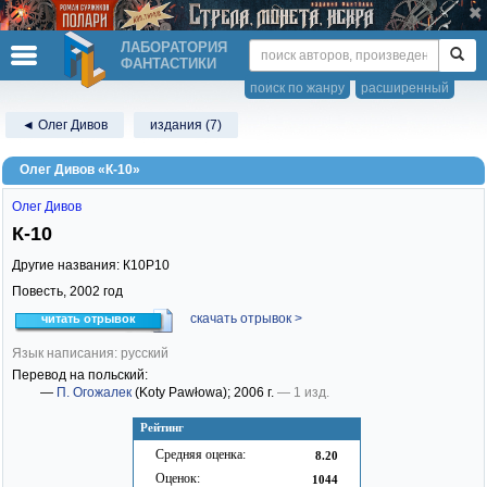
ЛАБОРАТОРИЯ
ФАНТАСТИКИ
поиск по жанру
расширенный
◄ Олег Дивов
издания (7)
Олег Дивов «К-10»
Олег Дивов
К-10
Другие названия: К10Р10
Повесть,
2002
год
скачать отрывок >
читать отрывок
Язык написания: русский
Перевод на польский:
—
П. Огожалек
(Koty Pawłowa)
; 2006 г.
— 1 изд.
Рейтинг
Средняя оценка:
8.20
Оценок:
1044