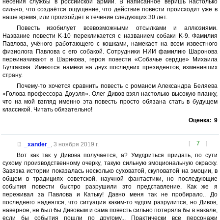
несения службы в российской армии. В написанное веришь настолько
сильно, что создаётся ощущение, что действие повести происходит уже в
наше время, или произойдёт в течение следующих 30 лет.
Повесть изобилует всевозможными отсылками и аллюзиями.
Название повести K-10 перекликается с названием собаки K-9. Фамилия
Павлова, учёного работающего с кошками, намекает на всем известного
физиолога Павлова с его собакой. Сотрудники НИИ фамилию Шаронова
переиначивают в Шарикова, героя повести «Собачье сердце» Михаила
Булгакова. Имеются намёки на двух последних президентов, изменивших
страну.
Почему-то хочется сравнить повесть с романом Александра Беляева
«Голова профессора Доуэля». Олег Дивов взял настолько высокую планку,
что на мой взгляд именно эта повесть просто обязана стать в будущем
классикой. Читать обязательно!
Оценка:
9
[
7
]
_xander_
,
3 ноября 2019 г.
Вот как так у Дивова получается, а? Умудриться придать, по сути
сухому производственному очерку, такую сильную эмоциональную окраску.
Завязка истории показалась несколько суховатой, скуповатой на эмоции, в
общем в традициях советской, научной фантастики, но последующие
события повести быстро разрушили это представление. Как же я
переживал за Павлова и Катьку! Давно меня так не пробирало.. До
последнего надеялся, что ситуация каким-то чудом разрулится, но Дивов,
наверное, не был бы Дивовым и сама повесть сильно потеряла бы в накале,
если бы события пошли по другому... Практически все персонажи