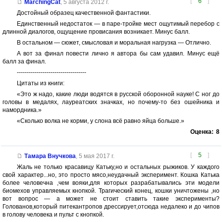
[
6
]
MarchingCat
,
5 августа 2012 г.
Достойный образец качественной фантастики.
Единственный недостаток — в паре-тройке мест ощутимый перебор с
длинной диалогов, ощущение провисания возникает. Минус балл.
В остальном — сюжет, смысловая и моральная нагрузка — Отлично.
А вот за финал повести лично я автора бы сам удавил. Минус ещё
балл за финал.
-----------------------------------
Цитаты из книги:
«Это ж надо, какие люди водятся в русской оборонной науке! С ног до
головы в медалях, лауреатских значках, но почему-то без ошейника и
намордника.»
«Сколько волка не корми, у слона всё равно яйца больше.»
Оценка:
8
[
5
]
Тамара Внучкова
,
5 мая 2017 г.
Жаль не только красавицу Катьку,но и остальных рыжиков. У каждого
свой характер...но, это просто мясо,неудачный эксперимент. Кошка Катька
более человечна ,чем вояки,для которых разрабатывались эти модели
биомехов управляемых кнопкой. Трагический конец, кошки уничтожены ,но
вот вопрос — а может не стоит ставить такие эксперименты?
Голованов,который питекантропов дрессирует,отсюда недалеко и до чипов
в голову человека и пульт с кнопкой.