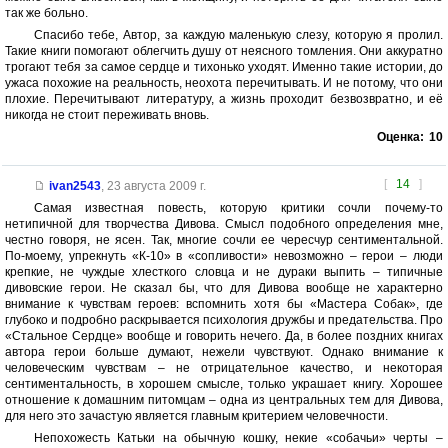
так же больно.
Спасибо тебе, Автор, за каждую маленькую слезу, которую я пролил.
Такие книги помогают облегчить душу от неясного томления. Они аккуратно
трогают тебя за самое сердце и тихонько уходят. Именно такие истории, до
ужаса похожие на реальность, неохота перечитывать. И не потому, что они
плохие. Перечитывают литературу, а жизнь проходит безвозвратно, и её
никогда не стоит переживать вновь.
Оценка:
10
[
14
]
ivan2543
,
23 августа 2009 г.
Самая известная повесть, которую критики сочли почему-то
нетипичной для творчества Дивова. Смысл подобного определения мне,
честно говоря, не ясен. Так, многие сочли ее чересчур сентиментальной.
По-моему, упрекнуть «К-10» в «сопливости» невозможно – герои – люди
крепкие, не чуждые хлесткого словца и не дураки выпить – типичные
дивовские герои. Не сказал бы, что для Дивова вообще не характерно
внимание к чувствам героев: вспомнить хотя бы «Мастера Собак», где
глубоко и подробно раскрывается психология дружбы и предательства. Про
«Стальное Сердце» вообще и говорить нечего. Да, в более поздних книгах
автора герои больше думают, нежели чувствуют. Однако внимание к
человеческим чувствам – не отрицательное качество, и некоторая
сентиментальность, в хорошем смысле, только украшает книгу. Хорошее
отношение к домашним питомцам – одна из центральных тем для Дивова,
для него это зачастую является главным критерием человечности.
Непохожесть Катьки на обычную кошку, некие «собачьи» черты –