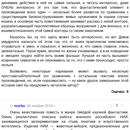
динамика действия в ней не самая сильная, а читать интересно, даже
ОЧЕНЬ интересно. И это при том, что фантастический элемент в
произведении всего один — несколько более развитое по сравнению с
существующим биоконструирование живых организмов (в нашем случае
кошек), а основную часть повествования занимает рассказ о некой конторе,
разрабатывающей перспективные образцы вооружения :) для военных, и о
взаимоотношениях этой самой конторы со своим заказчиком.
Казалось бы, ну что здесь может быть интересного, но вот Дивов
умудрился написать об этом так, что от книги практически невозможно
оторваться: и умно, и серьёзно, и жизненно, и, что самое главное, очень
увлекательно. Герои яркие, вполне по жизни узнаваемые, а в их поведении
и эмоциях трудно найти хоть грамм фальши. Лучшая их часть вызывает
искренние симпатии и не переживать за то, что с ними происходит, просто
нельзя.
Возможно, некоторые нарекания может вызвать несколько
простоватый/лубочный (по сравнению с остальным текстом) эпилог
произведения, но, если поразмыслить — ну какое другое завершение этой
истории смог бы предложить читателю автор?
Оценка:
9
[
8
]
morbo
,
28 ноября 2010 г.
Очень качественная повесть в жанре твёрдой научной фантастики.
Очень реалистично описана работа военного российского НИИ,
занимающегося экспериментами на стыке генетики и искусственного
интеллекта. Изделия НИИ — животные-киборги, предназначенные для