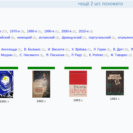
+ещё 2 шт. похожего
-е
,
1970-е
,
1980-е
,
1990-е
,
2000-е
,
2010-е
(17)
(3)
(1)
(1)
(2)
(2)
лийский
,
немецкий
,
испанский
,
французский
,
португальский
,
итальянс
(6)
(2)
(2)
(1)
(1)
. Ангелоцци
,
В. Белиалс
,
И. Висенте
,
Х. Врбова
,
Л. Горин
,
В. Датт
,
Я
(1)
(1)
(1)
(1)
(1)
(5)
. Моуран
,
С. Нисимото
,
Я. Пискачек
,
Р. Ридт
,
К. Роблес
,
Ф. Таварес
(1)
(1)
(1)
(1)
(1)
(1)
1991 г.
1963 г.
1962 г.
1961 г.