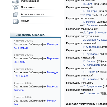
Перевод на английский:
Рекомендации
—
В. Датт
(Infra Draco
Посетители
Перевод на немецкий:
—
Э. Айнхорн
(Infra d
Авторские колонки
—
Р. Ридт
(Das Infra d
Перевод на испанский:
Форум
—
К. Роблес
(La Infra 
—
И. Висенте
(Infra d
Перевод на французский:
—
Л. Горин
,
В. Жуков
(
информация, новости
Перевод на португальский:
—
Л. Моуран
,
Ф. Тава
7 августа 2026 г.
Перевод на итальянский:
Составлена библиография
Оливера
—
Р. Ангелоцци
(L'Infr
К. Лэнгмида
Перевод на финский:
—
С. Куйвала
(Lohikää
6 августа 2026 г.
Перевод на латышский:
Составлена библиография
Вероники
—
И. Лившиц
(Pūķa inf
Дж. Генри
—
О. Калнциемс
(Pūķa
Перевод на чешский:
5 августа 2026 г.
—
Я. Пискачек
;
стихи
Составлена библиография
Махмуда
Перевод на эстонский:
Эль-Сайеда
—
В. Белиалс
(Lohe In
Перевод на польский:
4 августа 2026 г.
—
Я. Дзярновская
(In
Составлена библиография
Маркуса
Перевод на японский:
Кливера
—
С. Нисимото
(竜座
3 августа 2026 г.
Составлена библиография
Моники
Жанрово-тематический класс
Ким