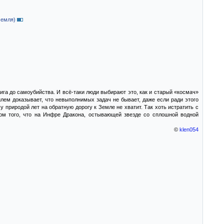
Земля)
вига до самоубийства. И всё-таки люди выбирают это, как и старый «космач»
лем доказывает, что невыполнимых задач не бывает, даже если ради этого
у природой лет на обратную дорогу к Земле не хватит. Так хоть истратить с
вом того, что на Инфре Дракона, остывающей звезде со сплошной водной
©
klen054