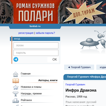
fantlab ru
регистрация
|
забыли пароль?
вход
OK
◄ Георгий Гуревич
изда
Главная
Георгий Гуревич «Инфра Дра
Авторы, книги
Георгий Гуревич
Новинки и планы
Инфра Дракона
Награды, премии
Рассказ,
1958
год
Рейтинги
Язык написания: русский