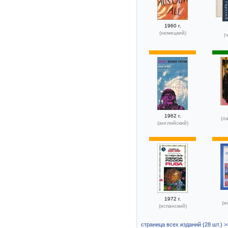
1960 г.
(немецкий)
(
1962 г.
(л
(английский)
1972 г.
(и
(испанский)
страница всех изданий (28 шт.) >