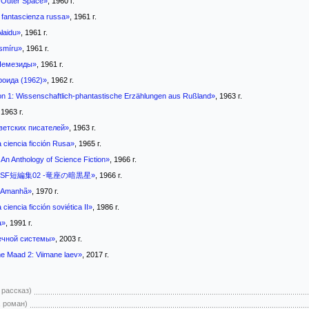
m Outer Space»
, 1960 г.
i fantascienza russa»
, 1961 г.
Ałaidu»
, 1961 г.
smíru»
, 1961 г.
Немезиды»
, 1961 г.
роида (1962)»
, 1962 г.
on 1: Wissenschaftlich-phantastische Erzählungen aus Rußland»
, 1963 г.
 1963 г.
ветских писателей»
, 1963 г.
a ciencia ficción Rusa»
, 1965 г.
 An Anthology of Science Fiction»
, 1966 г.
SF短編集02 -竜座の暗黒星»
, 1966 г.
o Amanhã»
, 1970 г.
 ciencia ficción soviética II»
, 1986 г.
а»
, 1991 г.
ечной системы»
, 2003 г.
 Maad 2: Viimane laev»
, 2017 г.
 рассказ)
, роман)