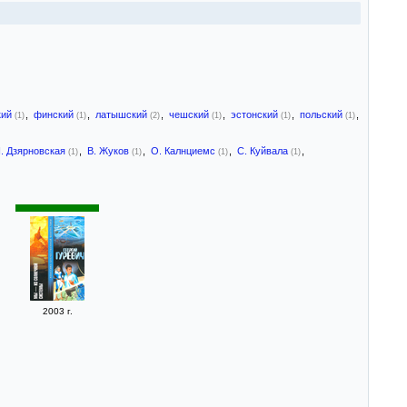
кий
,
финский
,
латышский
,
чешский
,
эстонский
,
польский
,
(1)
(1)
(2)
(1)
(1)
(1)
. Дзярновская
,
В. Жуков
,
О. Калнциемс
,
С. Куйвала
,
(1)
(1)
(1)
(1)
2003 г.