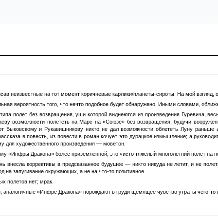
писав неизвестные на тот момент коричневые карлики/планеты-сироты. На мой взгляд,
льная вероятность того, что нечто подобное будет обнаружено. Иными словами, «ближ
типа полет без возвращения, уши которой виднеются из произведения Гуревича, вес
даеву возможности полететь на Марс на «Союзе» без возвращения, будучи вооружен
вот Быковскому и Рукавишникову никто не дал возможности облететь Луну раньше 
рассказа в повесть, из повести в роман кочует это дурацкое измышление; а руководи
му для художественного произведения — моветон.
тему «Инфры Дракона» более приземленной; это чисто тяжелый многолетний полет на не
нь внесла коррективы в предсказанное будущее — никто никуда не летит, и не поле
од на запугивание окружающих, а не на что-то позитивное.
х полетов нет; мрак.
и, аналогичные «Инфре Дракона» порождают в груди щемящее чувство утраты чего-то в