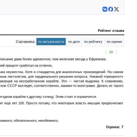
Рейтинг отзыва
Сортировка:
по актуальности
по дате
по рейтингу
по оценке
[
10
]
 описание даже более адекватное, чем железная звезда у Ефремова.
ний прицел» сработал на отлично.
ьма неуместна. Хотя и стандартна для аналогичных произведений. На самом
ным пистолетом, для кардинального решения вопроса. Никакой «приоритет»
амерцев на неотработанном корабле. Это — чистая выдумка. К сожалению,
тели СССР выглядят, соответственно, какими-то монстрами. Делать из такого
годном корабле к другому солнцу. Этим стоит и ограничится.
тит еще лет 100. Просто потому, что некоторые власть имущие предпочитают
ажного; обязательного; неизбежного.
Оценка:
7