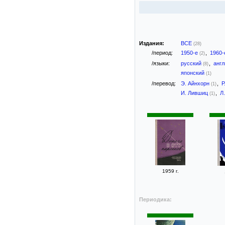
Издания:
ВСЕ
(28)
/период:
1950-е
,
1960
(2)
/языки:
русский
,
анг
(8)
японский
(1)
/перевод:
Э. Айнхорн
,
Р
(1)
И. Лившиц
,
Л
(1)
1959 г.
Периодика: