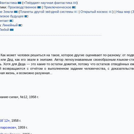
Фантастика
(
«Твёрдая» научная фантастика
)
тики:
Производственное
|
Приключенческое
не Земли
(
Планеты другой звёздной системы
|
Открытый космос
)
|
Наш мир (
лизкое будущее
онтакт
а:
Линейный
Любой
.. Как может человек решиться на такое, которое другие оценивают по-разному: от под
или Дед, как его звали в экипаже. Автор легкоузнаваемым своеобразным языком-сти
. Хотя для Деда — это какие-то остатки дожития, потому что остатков отведённых ем
й возвращаются с отчётом о выполненном задании человечества, с доказательст
ая жизнь, и возможно разумная...
ание-сила», №12, 1958 г.
58`12»
, 1958 г.
 парсеков»
, 1959 г.