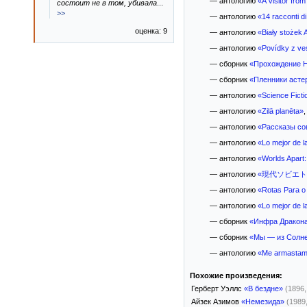
— антологию
«A Visitor fro
состоит не в том, убивала
...
>>
— антологию
«14 racconti d
оценка: 9
— антологию
«Biały stożek 
— антологию
«Povídky z ve
— сборник
«Прохождение 
— сборник
«Пленники асте
— антологию
«Science Ficti
— антологию
«Zilā planēta»
,
— антологию
«Рассказы со
— антологию
«Lo mejor de l
— антологию
«Worlds Apart:
— антологию
«現代ソビエト
— антологию
«Rotas Para 
— антологию
«Lo mejor de la
— сборник
«Инфра Дракон
— сборник
«Мы — из Солн
— антологию
«Me armastame
Похожие произведения:
Герберт Уэллс
«В бездне»
(1896,
Айзек Азимов
«Немезида»
(1989