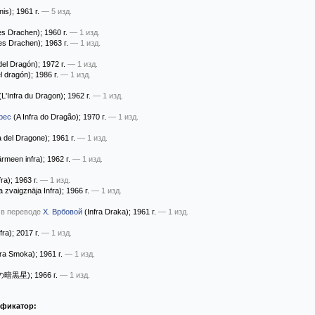
nis)
; 1961 г.
— 5 изд.
es Drachen)
; 1960 г.
— 1 изд.
es Drachen)
; 1963 г.
— 1 изд.
del Dragón)
; 1972 г.
— 1 изд.
el dragón)
; 1986 г.
— 1 изд.
L'Infra du Dragon)
; 1962 г.
— 1 изд.
рес
(A Infra do Dragão)
; 1970 г.
— 1 изд.
a del Dragone)
; 1961 г.
— 1 изд.
rmeen infra)
; 1962 г.
— 1 изд.
ra)
; 1963 г.
— 1 изд.
 zvaigznāja Infra)
; 1966 г.
— 1 изд.
 в переводе
Х. Врбовой
(Infra Draka)
; 1961 г.
— 1 изд.
fra)
; 2017 г.
— 1 изд.
fra Smoka)
; 1961 г.
— 1 изд.
の暗黒星)
; 1966 г.
— 1 изд.
ификатор: