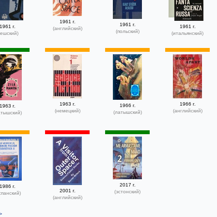
1961 г.
1961 г.
1961 г.
1961 г.
(английский)
(польский)
чешский)
(итальянский)
1963 г.
1966 г.
1966 г.
1963 г.
(немецкий)
(английский)
(латышский)
атышский)
2017 г.
1986 г.
2001 г.
(эстонский)
спанский)
(английский)
>