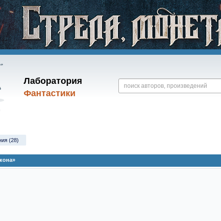
Лаборатория
Фантастики
ния (28)
кона»