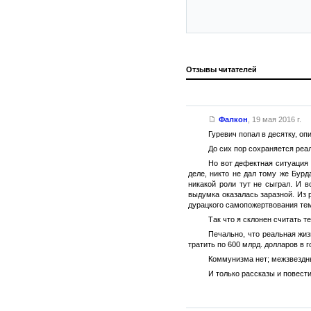
Отзывы читателей
Фалкон
,
19 мая 2016 г.
Гуревич попал в десятку, о
До сих пор сохраняется реа
Но вот дефектная ситуация 
деле, никто не дал тому же Бур
никакой роли тут не сыграл. И 
выдумка оказалась заразной. Из 
дурацкого самопожертвования те
Так что я склонен считать 
Печально, что реальная жиз
тратить по 600 млрд. долларов в г
Коммунизма нет; межзвездны
И только рассказы и повест