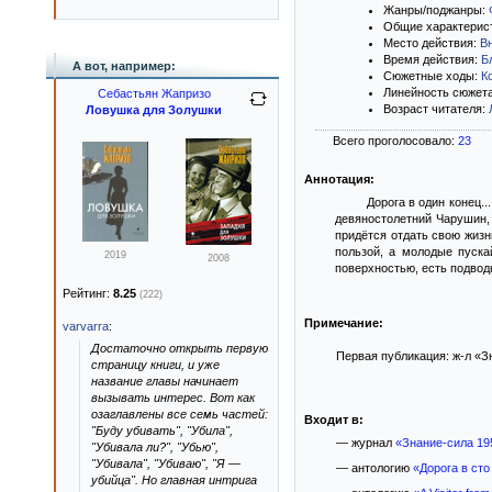
Жанры/поджанры:
Общие характерис
Место действия:
В
Время действия:
Б
А вот, например:
Сюжетные ходы:
К
Линейность сюжет
Себастьян Жапризо
Возраст читателя:
Ловушка для Золушки
Всего проголосовало:
23
Аннотация:
Дорога в один конец.
девяностолетний Чарушин, 
придётся отдать свою жизнь
пользой, а молодые пуска
2019
2008
поверхностью, есть подводн
Рейтинг:
8.25
(222)
Примечание:
varvarra
:
Достаточно открыть первую
Первая публикация: ж-л «Зн
страницу книги, и уже
название главы начинает
вызывать интерес. Вот как
озаглавлены все семь частей:
Входит в:
"Буду убивать", "Убила",
— журнал
«Знание-сила 19
"Убивала ли?", "Убью",
"Убивала", "Убиваю", "Я —
— антологию
«Дорога в сто
убийца". Но главная интрига