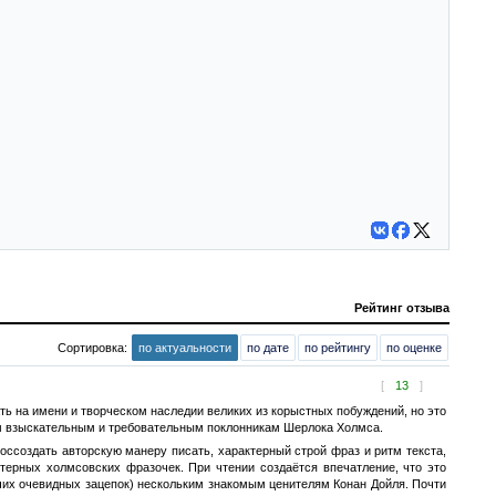
Рейтинг отзыва
Сортировка:
по актуальности
по дате
по рейтингу
по оценке
[
13
]
ть на имени и творческом наследии великих из корыстных побуждений, но это
ым взыскательным и требовательным поклонникам Шерлока Холмса.
оссоздать авторскую манеру писать, характерный строй фраз и ритм текста,
ерных холмсовских фразочек. При чтении создаётся впечатление, что это
очих очевидных зацепок) нескольким знакомым ценителям Конан Дойля. Почти