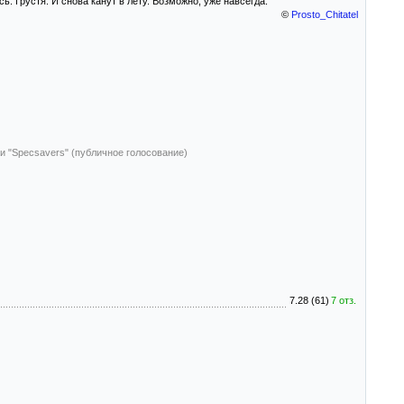
ь. Грустя. И снова канут в лету. Возможно, уже навсегда.
©
Prosto_Chitatel
и "Specsavers" (публичное голосование)
7.28 (61)
7 отз.