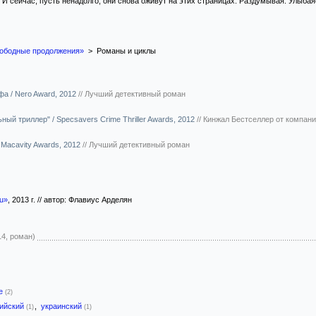
 И сейчас, пусть ненадолго, они снова оживут на этих страницах. Раздумывая. Улыбаяс
ободные продолжения»
> Романы и циклы
а / Nero Award, 2012
//
Лучший детективный роман
ый триллер" / Specsavers Crime Thriller Awards, 2012
//
Кинжал Бестселлер от компани
 Macavity Awards, 2012
//
Лучший детективный роман
ou»
, 2013 г. // автор: Флавиус Арделян
14, роман)
-е
(2)
лийский
,
украинский
(1)
(1)