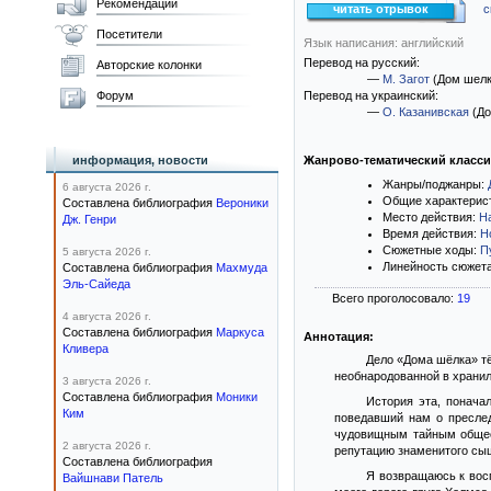
Рекомендации
читать отрывок
с
Посетители
Язык написания: английский
Перевод на русский:
Авторские колонки
—
М. Загот
(Дом шелк
Форум
Перевод на украинский:
—
О. Казанивская
(До
информация, новости
Жанрово-тематический класс
Жанры/поджанры:
6 августа 2026 г.
Общие характерис
Составлена библиография
Вероники
Место действия:
Н
Дж. Генри
Время действия:
Н
Сюжетные ходы:
П
5 августа 2026 г.
Линейность сюжет
Составлена библиография
Махмуда
Эль-Сайеда
Всего проголосовало:
19
4 августа 2026 г.
Составлена библиография
Маркуса
Аннотация:
Кливера
Дело «Дома шёлка» тё
необнародованной в хранили
3 августа 2026 г.
Составлена библиография
Моники
История эта, понача
Ким
поведавший нам о преслед
чудовищным тайным общес
2 августа 2026 г.
репутацию знаменитого сыщ
Составлена библиография
Я возвращаюсь к восп
Вайшнави Патель