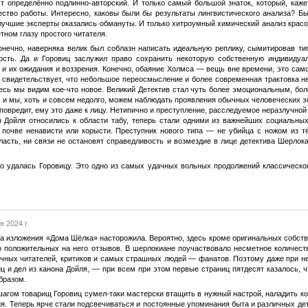
ст определённо подлинно-авторский. И только самый большой знаток, который, каже
чество работы. Интересно, каковы были бы результаты лингвистического анализа? Б
 лучшие эксперты оказались обмануты. И только хитроумный химический анализ красо
етном глазу простого читателя.
Конечно, наверняка велик был соблазн написать идеальную реплику, сымитировав ти
ость. Да и Горовиц заслужил право сохранить некоторую собственную индивидуал
и и их ожидания и воззрения. Конечно, обаяние Холмса — вещь вне времени, это сам
свидетельствует, что небольшое переосмысление и более современная трактовка не
десь мы видим кое-что новое. Великий Детектив стал чуть более эмоциональным, б
и мы, хоть и совсем недолго, можем наблюдать проявления обычных человеческих эмо
овредит, ему это даже к лицу. Нетипично и преступление, расследуемое неразлучной 
 Дойля относились к области табу, теперь стали одними из важнейших социальны
почве ненависти или корысти. Преступник нового типа — не убийца с ножом из тё
асть, ни связи не остановят справедливость и возмездие в лице детектива Шерлока
но удалась Горовицу. Это одно из самых удачных вольных продолжений классическог
я 2024 г.
та изложения «Дома Шёлка» насторожила. Вероятно, здесь кроме оригинальных собс
 положительных на него отзывов. В шерлокиане поучаствовало несметное количеств
ычных читателей, критиков и самых страшных людей — фанатов. Поэтому даже при н
 и дел из канона Дойля, — при всем при этом первые страниц пятдесят казалось, чт
бразом.
шагом товарищ Горовиц сумел-таки мастерски втащить в нужный настрой, наладить ко
. Теперь ярче стали подсвечиваться и постоянные упоминания быта и различных дет