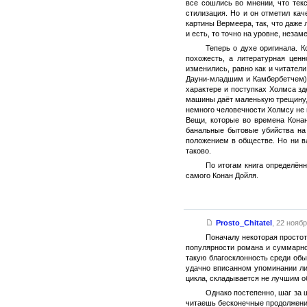
все сошлись во мнении, что тек
стилизация. Но и он отметил ка
картины Вермеера, так, что даже
и есть, то точно на уровне, незам
Теперь о духе оригинала. 
похожесть, а литературная ценн
изменились, равно как и читател
Дауни-младшим и Камбербетчем) 
характере и поступках Холмса з
машины даёт маленькую трещину, 
немного человечности Холмсу не п
Вещи, которые во времена Конан
банальные бытовые убийства на 
положением в обществе. Но ни вл
таково.
По итогам книга определён
самого Конан Дойля.
Prosto_Chitatel
,
22 ноябр
Поначалу некоторая просто
популярности романа и суммарно
такую благосклонность среди об
удачно вписанном упоминании лиц
цикла, складывается не лучшим о
Однако постепенно, шаг за 
читаешь бесконечные продолжения