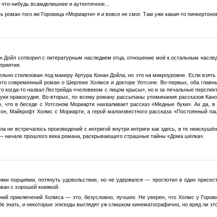
 что-нибудь всамделишнее и аутентичное...
ть роман того же Горовица «Мориарти» я и вовсе не смог. Там уже какая-то пинкерто
ан Дойл сотворил с литературным наследием отца, отношение моё к остальным наслед
приятия.
тельно стилизован под манеру Артура Конан Дойла, но это на микроуровне. Если взять
то современный роман о Шерлоке Холмсе и докторе Уотсоне. Во-первых, оба главны
то когда-то назвал Лестрейда «человеком с лицом крысы», но и за печальные перспе
руки правосудия. Во-вторых, по всему роману рассыпаны упоминания рассказов Кано
го, что в беседе с Уотсоном Мориарти нахваливает рассказ «Медные буки». Ах да,
сон, Майкрофт Холмс с Мориарти, а герой малоизвестного рассказа «Постоянный па
ла не встречалось произведений с интригой внутри интриги как здесь, в те неискушё
 — начале прошлого века романа, раскрывающего страшные тайны «Дома шёлка».
ми порциями, потянуть удовольствие, но не удержался — проглотил в один присест.
иван с хорошей книжкой.
ий приключений Холмса — это, безусловно, лучшее. Не уверен, что Холмс у Горовиц
бе знать, и некоторые эпизоды выглядят уж слишком кинематографично, но вряд ли эт