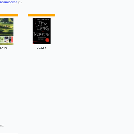
Казанивская
(1)
2022 г.
2013 г.
ах: