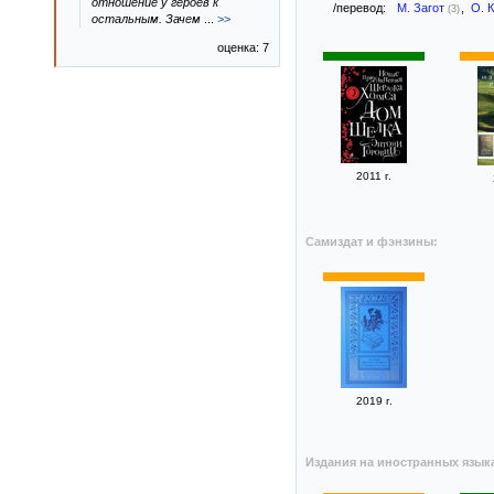
отношение у героев к
/перевод:
М. Загот
,
О. 
(3)
остальным. Зачем
...
>>
оценка: 7
2011 г.
Самиздат и фэнзины:
2019 г.
Издания на иностранных язык