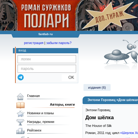
fantlab ru
регистрация
|
забыли пароль?
вход
OK
издания (6)
Главная
Энтони Горовиц «Дом шёлка
Авторы, книги
Энтони Горовиц
Новинки и планы
Дом шёлка
Награды, премии
The House of Silk
Рейтинги
Роман,
2011
год; цикл
«Шерлок Х