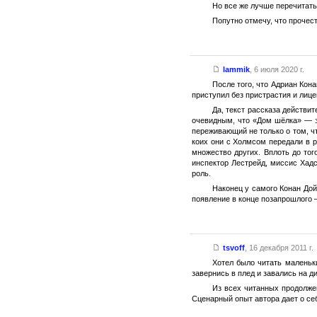
Но все же лучше перечитать
Попутно отмечу, что прочес
lammik
,
6 июля 2020 г.
После того, что Адриан Кон
приступил без пристрастия и лице
Да, текст рассказа действи
очевидным, что «Дом шёлка» — э
переживающий не только о том, ч
коих они с Холмсом передали в 
множество других. Вплоть до то
инспектор Лестрейд, миссис Хад
роль.
Наконец у самого Конан Дой
появление в конце позапрошлого
tsvoff
,
16 декабря 2011 г.
Хотел было читать маленьки
завернись в плед и завались на д
Из всех читанных продолжен
Сценарный опыт автора дает о се