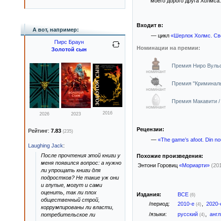
моего дорого друга Холмса.
Входит в:
А вот, например:
— цикл
«Шерлок Холмс. Св
Пирс Браун
Номинации на премии:
Золотой сын
Премия Ниро Вульф
номинант
Премия "Криминальн
номинант
Премия Макавити /
номинант
2016
2026
2023
Рецензии:
Рейтинг:
7.83
(235)
—
«The game’s afoot. Din n
Laughing Jack
:
После прочтения этой книги у
Похожие произведения:
меня появился вопрос: а нужно
Энтони Горовиц
«Мориарти»
(20
ли упрощать книги для
подростков? Не такие уж они
и глупые, могут и сами
оценить, так ли плох
Издания:
ВСЕ
(6)
общественный строй,
/период:
2010-е
,
2020
(4)
коррумпированы ли власти,
/языки:
русский
,
анг
потребительское ли
(4)