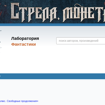
Лаборатория
Фантастики
»
олмс. Свободные продолжения»