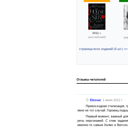
2011 г.
(английский)
(ук
страница всех изданий (6 шт.) >>
Отзывы читателей
Elessar
,
1 июня 2012 г.
Превосходная стилизация, т
явно не тот случай. Горовиц под
Первый момент, важный для 
речь персонажей. С этим задани
именно те самые Холмс и Ватсон.