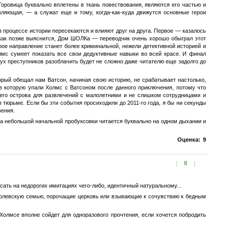
Горовица буквально вплетены в ткань повествования, являются его частью и
ляющая, — а служат еще и тому, когда-как-куда движутся основные герои
в процессе истории пересекаются и влияют друг на друга. Первое — казалось
, как позже выяснится, Дом ШОЛКа — переводчик очень хорошо обыграл этот
ое направление станет более криминальной, нежели детективной историей и
олмс сумеет показать все свои дедуктивные навыки во всей красе. И финал
ух преступников разоблачить будет не сложно даже читателю еще задолго до
орый обещал нам Ватсон, начиная свою историю, не срабатывает настолько,
в которую упали Холмс с Ватсоном после данного приключения, потому что
 его острова для развлечений с малолетними и не слишком сотрудницами и
 тюрьме. Если бы эти события просиходили до 2011-го года, я бы ни секунды
вения.
ка небольшой начальной пробуксовки читается буквально на одном дыхании и
Оценка:
9
[
8
]
сать на недорогих имитациях чего-либо, идентичный натуральному...
оролевскую семью, порочащие церковь или взывающие к сочувствию к бедным
Холмсе вполне сойдет для одноразового прочтения, если хочется побродить