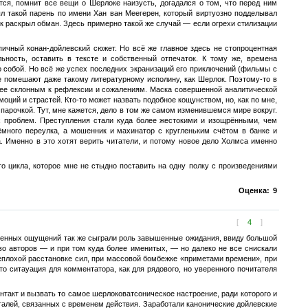
тся, помнит все вещи о Шерлоке наизусть, догадался о том, что перед ним
ыл такой парень по имени Хан ван Меегерен, который виртуозно подделывал
к раскрыл обман. Здесь примерно такой же случай — если огрехи стилизации
пичный конан-дойлевский сюжет. Но всё же главное здесь не стопроцентная
ьность, оставить в тексте и собственный отпечаток. К тому же, времена
о собой. Но всё же успех последних экранизаций его приключений (фильмы с
 помешают даже такому литературному исполину, как Шерлок. Поэтому-то в
олее склонным к рефлексии и сожалениям. Маска совершенной аналитической
ций и страстей. Кто-то может назвать подобное кощунством, но, как по мне,
парочкой. Тут, мне кажется, дело в том же самом изменившемся мире вокруг.
х проблем. Преступления стали куда более жестокими и изощрёнными, чем
много переулка, а мошенник и махинатор с кругленьким счётом в банке и
. Именно в это хотят верить читатели, и потому новое дело Холмса именно
о цикла, которое мне не стыдно поставить на одну полку с произведениями
Оценка:
9
[
4
]
твенных ощущений так же сыграли роль завышенные ожидания, ввиду большой
о авторов — и при том куда более именитых, — но далеко не все снискали
еплохой расстановке сил, при массовой бомбежке «приметами времени», при
о ситауация для комментатора, как для рядового, но уверенного почитателя
нтакт и вызвать то самое шерлоковатсоническое настроение, ради которого и
алей, связанных с временем действия. Заработали канонические дойлевские