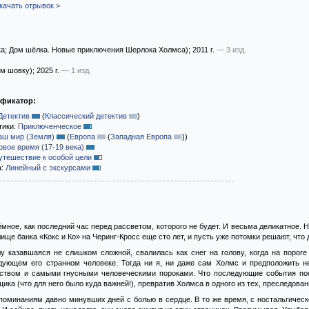
качать отрывок >
а; Дом шёлка. Новые приключения Шерлока Холмса)
; 2011 г.
— 3 изд.
м шовку)
; 2025 г.
— 1 изд.
ификатор:
Детектив
(
Классический детектив
)
тики:
Приключенческое
аш мир (Земля)
(
Европа
(
Западная Европа
)
)
овое время (17-19 века)
утешествие к особой цели
а:
Линейный с экскурсами
мное, как последний час перед рассветом, которого не будет. И весьма деликатное. 
ще банка «Кокс и Ко» на Черинг-Кросс еще сто лет, и пусть уже потомки решают, что 
лу казавшаяся не слишком сложной, свалилась как снег на голову, когда на порог
ующем его странном человеке. Тогда ни я, ни даже сам Холмс и предположить не
твом и самыми гнусными человеческими пороками. Что последующие события пост
ика (что для него было куда важней!), превратив Холмса в одного из тех, преследова
оминаниям давно минувших дней с болью в сердце. В то же время, с ностальгической