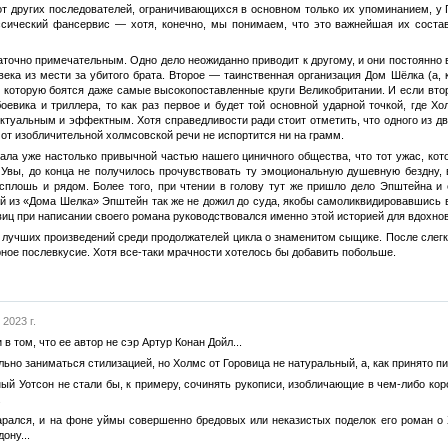
 от других последователей, ограничивающихся в основном только их упоминанием, у 
ссический фансервис — хотя, конечно, мы понимаем, что это важнейшая их состав
аточно примечательным. Одно дело неожиданно приводит к другому, и они постоянно 
века из мести за убитого брата. Второе — таинственная организация Дом Шёлка (а
 которую боятся даже самые высокопоставленные круги Великобритании. И если втор
оевика и триллера, то как раз первое и будет той основной ударной точкой, где Х
ктуальным и эффектным. Хотя справедливости ради стоит отметить, что одного из дв
 от изобличительной холмсовской речи не испортится ни на грамм.
ала уже настолько привычной частью нашего циничного общества, что тот ужас, кот
 Увы, до конца не получилось прочувствовать ту эмоциональную душевную бездну, 
сплошь и рядом. Более того, при чтении в голову тут же пришло дело Эпштейна и
дей из «Дома Шелка» Эпштейн так же не дожил до суда, якобы самоликвидировавшись в
виц при написании своего романа руководствовался именно этой историей для вдохно
з лучших произведений среди продолжателей цикла о знаменитом сыщике. После слег
ное послевкусие. Хотя все-таки мрачности хотелось бы добавить побольше.
 2023 г.
в том, что ее автор не сэр Артур Конан Дойл...
ьно заниматься стилизацией, но Холмс от Горовица не натуральный, а, как принято пи
ый Уотсон не стали бы, к примеру, сочинять рукописи, изобличающие в чем-либо к
.
тарался, и на фоне уймы совершенно бредовых или неказистых поделок его роман о 
ону...