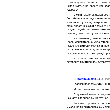
герои и дела, которые в отличие
используются не просто как кла
«Дома...».
Сюжет так же оказался дост
бы, обычное преследование чело
момент на русском), потревожить
даже внесет в сюжет элементы б
получится действительно интелле
финала, но от этого удовольствие
К сожалению, педерестия ст
чтобы дейсвительно ужаснуться.
подобные истории окружают нас 
сотрудниками. Кстати, как и зло
не сомневался, что товарищ Горо
Итог: действительно одно и
оставляет приятнейшее литератур
pontifexmaximus
,
3 июля
Главная проблема этой книги 
Можно сколь угодно старател
Подлинный Холмс и подлинн
несчастным сироткам из трущоб..
Конечно, Горовиц все же с
мысленно по викторианскому Лонд