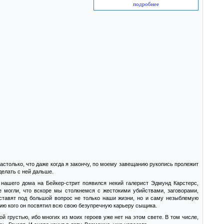
подробнее
Настолько, что даже когда я закончу, по моему завещанию рукопись пролежит
делать с ней дальше.
е нашего дома на Бейкер-стрит появился некий галерист Эдмунд Карстерс,
 могли, что вскоре мы столкнемся с жестокими убийствами, заговорами,
авят под большой вопрос не только наши жизни, но и саму незыблемую
нию кого он посвятил всю свою безупречную карьеру сыщика.
 грустью, ибо многих из моих героев уже нет на этом свете. В том числе,