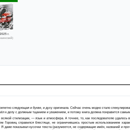
2025 г.
раинский)
репетно следующая и букве, и духу оригинала. Сейчас очень модно стало спекулирова
ошёл к делу с должным тщанием и уважением, и потому книга должна понравится сам
всякой стилизации, — язык и атмосфера. А точнее, то, как последователю удалось в
ем Горовиц справился блестяще, не ограничившись простым использованием характ
 Я даже показывал кусочки текста (разумеется, не содержащие имён, названий и пр