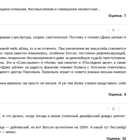
новщина сплошная, бессмысленная и совершенно неуместная...
Оценка:
7
[
6
]
никам сэра Артура, скорее, скептическое. Поэтому к чтению «Дома шёлка» я
 какой-либо абзац, то и не отличить. При увеличении же масштаба становится
х героя заметно изменились, особенно Уотсон, постоянно рефлексирующий,
ктивы лондонских беспризорников и даже за дальнейшую судьбу преступников,
на. Это и «Союз рыжих» и «Холмс при смерти» и «Последнее дело», а также
 в «Доме шёлка» на радость фанатам помимо Холмса с Уотсоном отметились
циент» доктор Персиваль Тревельян играет в сюжете романа весьма важную
нные времена так просто не писали. И уж тем более сложно представить себе
Оценка:
9
[
6
]
 А что делать, когда погода а окном (типичный декабрьский дождь) шепчет:
а — дойлевский, но вот Ватсон аутентичен на 100%. А какой тут Лестрейд!
о — минус.
Оценка:
10