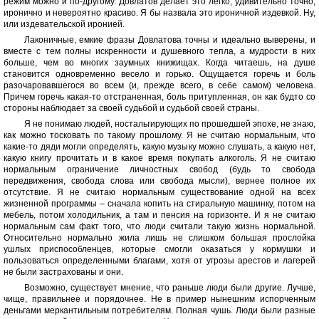
режим можно и по-другому. Довлатов делает это легко, удивительно точно,
иронично и невероятно красиво. Я бы назвала это ироничной издевкой. Ну,
или издевательской иронией.
Лаконичные, емкие фразы Довлатова точны и идеально выверены, и
вместе с тем полны искренности и душевного тепла, а мудрости в них
больше, чем во многих заумных книжищах. Когда читаешь, на душе
становится одновременно весело и горько. Ощущается горечь и боль
разочаровавшегося во всем (и, прежде всего, в себе самом) человека.
Причем горечь какая-то отстраненная, боль притупленная, он как будто со
стороны наблюдает за своей судьбой и судьбой своей страны.
Я не понимаю людей, ностальгирующих по прошедшей эпохе, не знаю,
как можно тосковать по такому прошлому. Я не считаю нормальным, что
какие-то дяди могли определять, какую музыку можно слушать, а какую нет,
какую книгу прочитать и в какое время покупать алкоголь. Я не считаю
нормальным ограничение личностных свобод (будь то свобода
передвижения, свобода слова или свобода мысли), вернее полное их
отсутствие. Я не считаю нормальным существование одной на всех
жизненной программы – сначала копить на стиральную машинку, потом на
мебель, потом холодильник, а там и пенсия на горизонте. И я не считаю
нормальным сам факт того, что люди считали такую жизнь нормальной.
Относительно нормально жила лишь не слишком большая прослойка
ушлых приспособленцев, которые смогли оказаться у кормушки и
пользоваться определенными благами, хотя от угрозы арестов и лагерей
не были застрахованы и они.
Возможно, существует мнение, что раньше люди были другие. Лучше,
чище, правильнее и порядочнее. Не в пример нынешним испорченным
деньгами меркантильным потребителям. Полная чушь. Люди были разные