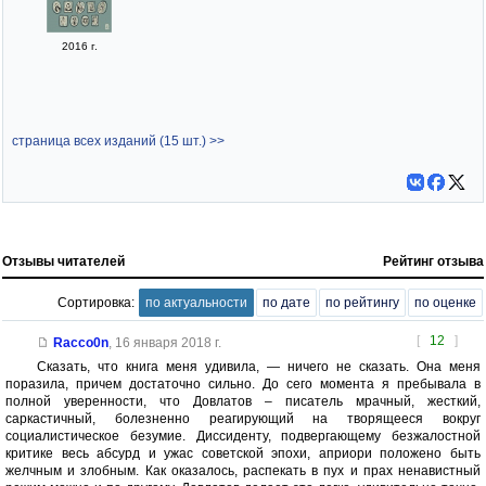
2016 г.
страница всех изданий (15 шт.) >>
Отзывы читателей
Рейтинг отзыва
Сортировка:
по актуальности
по дате
по рейтингу
по оценке
[
12
]
Racco0n
,
16 января 2018 г.
Сказать, что книга меня удивила, — ничего не сказать. Она меня
поразила, причем достаточно сильно. До сего момента я пребывала в
полной уверенности, что Довлатов – писатель мрачный, жесткий,
саркастичный, болезненно реагирующий на творящееся вокруг
социалистическое безумие. Диссиденту, подвергающему безжалостной
критике весь абсурд и ужас советской эпохи, априори положено быть
желчным и злобным. Как оказалось, распекать в пух и прах ненавистный