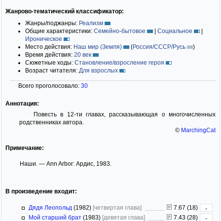
Жанрово-тематический классификатор:
Жанры/поджанры:
Реализм
Общие характеристики:
Семейно-бытовое
|
Социальное
|
Ироническое
Место действия:
Наш мир (Земля)
(
Россия/СССР/Русь
)
Время действия:
20 век
Сюжетные ходы:
Становление/взросление героя
Возраст читателя:
Для взрослых
Всего проголосовало:
30
Аннотация:
Повесть в 12-ти главах, рассказывающая о многочисленных
родственниках автора.
©
MarchingCat
Примечание:
Наши. — Ann Arbor: Ардис, 1983.
В произведение входит:
Дядя Леопольд
(1982)
[четвертая глава]
7.67 (18)
-
Мой старший брат
(1983)
[девятая глава]
7.43 (28)
-