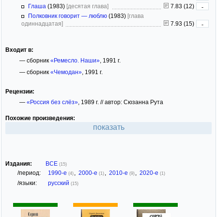
Глаша
(1983)
[десятая глава]
7.83 (12)
-
Полковник говорит — люблю
(1983)
[глава
одиннадцатая]
7.93 (15)
-
Входит в:
— сборник
«Ремесло. Наши»
, 1991 г.
— сборник
«Чемодан»
, 1991 г.
Рецензии:
—
«Россия без слёз»
, 1989 г. // автор: Сюзанна Рута
Похожие произведения:
показать
Издания:
ВСЕ
(15)
/период:
1990-е
,
2000-е
,
2010-е
,
2020-е
(4)
(1)
(9)
(1)
/языки:
русский
(15)