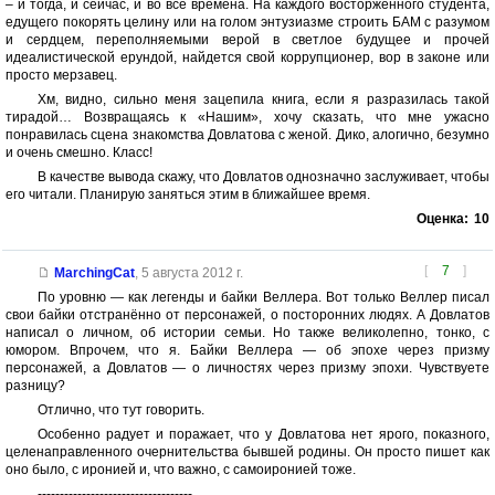
– и тогда, и сейчас, и во все времена. На каждого восторженного студента,
едущего покорять целину или на голом энтузиазме строить БАМ с разумом
и сердцем, переполняемыми верой в светлое будущее и прочей
идеалистической ерундой, найдется свой коррупционер, вор в законе или
просто мерзавец.
Хм, видно, сильно меня зацепила книга, если я разразилась такой
тирадой… Возвращаясь к «Нашим», хочу сказать, что мне ужасно
понравилась сцена знакомства Довлатова с женой. Дико, алогично, безумно
и очень смешно. Класс!
В качестве вывода скажу, что Довлатов однозначно заслуживает, чтобы
его читали. Планирую заняться этим в ближайшее время.
Оценка:
10
[
7
]
MarchingCat
,
5 августа 2012 г.
По уровню — как легенды и байки Веллера. Вот только Веллер писал
свои байки отстранённо от персонажей, о посторонних людях. А Довлатов
написал о личном, об истории семьи. Но также великолепно, тонко, с
юмором. Впрочем, что я. Байки Веллера — об эпохе через призму
персонажей, а Довлатов — о личностях через призму эпохи. Чувствуете
разницу?
Отлично, что тут говорить.
Особенно радует и поражает, что у Довлатова нет ярого, показного,
целенаправленного очернительства бывшей родины. Он просто пишет как
оно было, с иронией и, что важно, с самоиронией тоже.
-----------------------------------