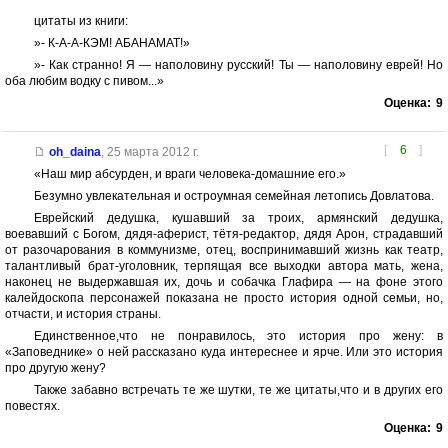
цитаты из книги:
»- К-А-А-КЭМ! АБАНАМАТ!»
»- Как странно! Я — наполовину русский! Ты — наполовину еврей! Но
оба любим водку с пивом...»
Оценка:
9
[
6
]
oh_daina
,
25 марта 2012 г.
«Наш мир абсурден, и враги человека-домашние его.»
Безумно увлекательная и остроумная семейная летопись Довлатова.
Еврейский дедушка, кушавший за троих, армянский дедушка,
воевавший с Богом, дядя-аферист, тётя-редактор, дядя Арон, страдавший
от разочарования в коммунизме, отец, воспринимавший жизнь как театр,
талантливый брат-уголовник, терпящая все выходки автора мать, жена,
наконец не выдержавшая их, дочь и собачка Глафира — на фоне этого
калейдоскопа персонажей показана не просто история одной семьи, но,
отчасти, и история страны.
Единственное,что не понравилось, это история про жену: в
«Заповеднике» о ней рассказано куда интереснее и ярче. Или это история
про другую жену?
Также забавно встречать те же шутки, те же цитаты,что и в других его
повестях.
Оценка:
9