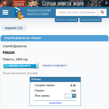
ЛАБОРАТОРИЯ
ФАНТАСТИКИ
поиск по жанру
расширенный
издания (15)
Сергей Довлатов «Наши»
Сергей Довлатов
Наши
Повесть,
1983
год
скачать отрывок >
читать отрывок
Язык написания: русский
Рейтинг
Средняя оценка:
8.36
Оценок:
230
Моя оценка:
-
подробнее