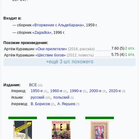
Входит в:
— сборник
«Вторжение с Альдебарана»
, 1959 г.
— сборник
«Zagadka»
, 1996 г.
Похожие произведения:
7.60 (5)
2 отз.
Артём Курамшин
«Они прилетели»
(2016, рассказ)
5.75 (4)
1 отз.
Артём Курамшин
«Шествие богов»
(2012, повесть)
+ещё 3 шт. похожего
Издания:
ВСЕ
(11)
/период:
1950-е
,
1960-е
,
1990-е
,
2000-е
,
2020-е
(1)
(1)
(2)
(3)
(3)
/языки:
русский
,
польский
(10)
(1)
/перевод:
В. Борисов
,
А. Якушев
(2)
(7)