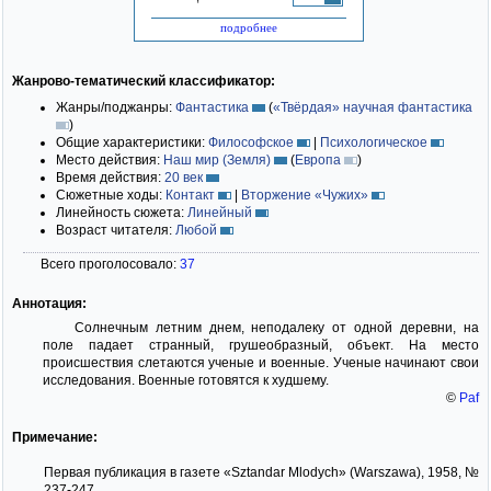
подробнее
Жанрово-тематический классификатор:
Жанры/поджанры:
Фантастика
(
«Твёрдая» научная фантастика
)
Общие характеристики:
Философское
|
Психологическое
Место действия:
Наш мир (Земля)
(
Европа
)
Время действия:
20 век
Сюжетные ходы:
Контакт
|
Вторжение «Чужих»
Линейность сюжета:
Линейный
Возраст читателя:
Любой
Всего проголосовало:
37
Аннотация:
Солнечным летним днем, неподалеку от одной деревни, на
поле падает странный, грушеобразный, объект. На место
происшествия слетаются ученые и военные. Ученые начинают свои
исследования. Военные готовятся к худшему.
©
Paf
Примечание:
Первая публикация в газете «Sztandar Mlodych» (Warszawa), 1958, №
237-247.