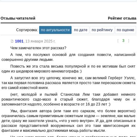
Отзывы читателей
Рейтинг отзыва
Сортировка:
по актуальности
по дате
по рейтингу
по оценке
[
3
]
1001
,
13 января 2025 г.
Чем замечателен этот рассказ?
А тем, что послужил основой для создания повести, написанной
совершенно другими людьми.
Повесть же эта стала весьма популярной и по ее мотивам был снят
один из шедевров мирового кинематографа :)
А запустил всю эту цепочку, конечно же, сам великий Герберт Уэллс,
так как первая половина рассказа является просто таки пересказом сюжета
его самой известной книги.
(нет, молодой и пылкий Станислав Лем таки добавил немного
романтического садо-мазо в старый сюжет, благодаря чему он и
запоминается надолго, особенно в возрасте от 16 до 23 лет :)
Увы, фантазия автора (или таки его сарказм, что более вероятно)
ограничилась самым примитивным сюжетным ходом — земляне, как малые
дети, сразу же захотели узнать, «что у него внутри». И да, для описанных в
рассказе представителей вооруженных сил это таки квинтэссенция их
фантазии и максимально достижимая мощь работы мысли.