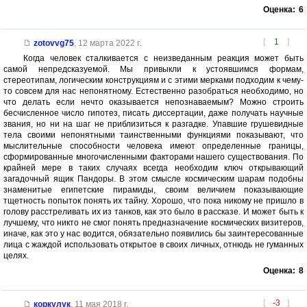
Оценка:
6
[
1
]
zotovvg75
,
12 марта 2022 г.
Когда человек сталкивается с неизведанным реакция может быть
самой непредсказуемой. Мы привыкли к устоявшимся формам,
стереотипам, логическим конструкциям и с этими мерками подходим к чему-
то совсем для нас непонятному. Естественно разобраться необходимо, но
что делать если нечто оказывается непознаваемым? Можно строить
бесчисленное число гипотез, писать диссертации, даже получать научные
звания, но ни на шаг не приблизиться к разгадке. Упавшие грушевидные
тела своими непонятными таинственными функциями показывают, что
мыслительные способности человека имеют определенные границы,
сформированные многочисленными факторами нашего существования. По
крайней мере в таких случаях всегда необходим ключ открывающий
загадочный ящик Пандоры. В этом смысле космическим шарам подобны
знаменитые египетские пирамиды, своим величием показывающие
тщетность попыток понять их тайну. Хорошо, что пока никому не пришло в
голову расстреливать их из танков, как это было в рассказе. И может быть к
лучшему, что никто не смог понять предназначение космических визитеров,
иначе, как это у нас водится, обязательно появились бы заинтересованные
лица с жаждой использовать открытое в своих личных, отнюдь не гуманных
целях.
Оценка:
8
[
-3
]
коркулук
,
11 мая 2018 г.