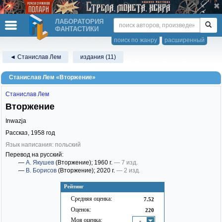
ЛАБОРАТОРИЯ
ФАНТАСТИКИ
поиск по жанру
расширенный
◄ Станислав Лем
издания (11)
Станислав Лем «Вторжение»
Станислав Лем
Вторжение
Inwazja
Рассказ,
1958
год
Язык написания: польский
Перевод на русский:
—
А. Якушев
(Вторжение)
; 1960 г.
— 7 изд.
—
В. Борисов
(Вторжение)
; 2020 г.
— 2 изд.
Рейтинг
Средняя оценка:
7.52
Оценок:
220
Моя оценка:
-