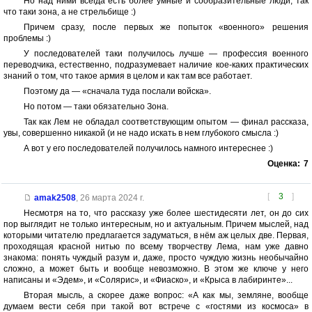
Но над ними всегда есть более умные и сообразительные люди, так
что таки зона, а не стрельбище :)
Причем сразу, после первых же попыток «военного» решения
проблемы :)
У последователей таки получилось лучше — профессия военного
переводчика, естественно, подразумевает наличие кое-каких практических
знаний о том, что такое армия в целом и как там все работает.
Поэтому да — «сначала туда послали войска».
Но потом — таки обязательно Зона.
Так как Лем не обладал соответствующим опытом — финал рассказа,
увы, совершенно никакой (и не надо искать в нем глубокого смысла :)
А вот у его последователей получилось намного интереснее :)
Оценка:
7
[
3
]
amak2508
,
26 марта 2024 г.
Несмотря на то, что рассказу уже более шестидесяти лет, он до сих
пор выглядит не только интересным, но и актуальным. Причем мыслей, над
которыми читателю предлагается задуматься, в нём аж целых две. Первая,
проходящая красной нитью по всему творчеству Лема, нам уже давно
знакома: понять чуждый разум и, даже, просто чуждую жизнь необычайно
сложно, а может быть и вообще невозможно. В этом же ключе у него
написаны и «Эдем», и «Солярис», и «Фиаско», и «Крыса в лабиринте»...
Вторая мысль, а скорее даже вопрос: «А как мы, земляне, вообще
думаем вести себя при такой вот встрече с «гостями из космоса» в