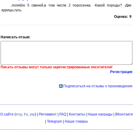
..погибло 5 свиней,в том числе 2 поросенка. -Какой породы? -Две
курицы,гусь.
Оценка:
9
Написать отзыв:
Писать отзывы могут только зарегистрированные посетители!
Регистрация
Подписаться на отзывы о произведении
О сайте
(
eng
,
fra
,
укр
) |
Регламент
|
FAQ
|
Контакты
|
Наши награды
|
ВКонтакте
|
Telegram
|
Наши товары