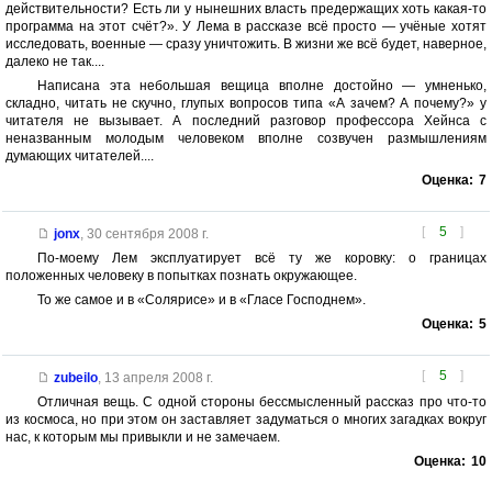
действительности? Есть ли у нынешних власть предержащих хоть какая-то
программа на этот счёт?». У Лема в рассказе всё просто — учёные хотят
исследовать, военные — сразу уничтожить. В жизни же всё будет, наверное,
далеко не так....
Написана эта небольшая вещица вполне достойно — умненько,
складно, читать не скучно, глупых вопросов типа «А зачем? А почему?» у
читателя не вызывает. А последний разговор профессора Хейнса с
неназванным молодым человеком вполне созвучен размышлениям
думающих читателей....
Оценка:
7
[
5
]
jonx
,
30 сентября 2008 г.
По-моему Лем эксплуатирует всё ту же коровку: о границах
положенных человеку в попытках познать окружающее.
То же самое и в «Солярисе» и в «Гласе Господнем».
Оценка:
5
[
5
]
zubeilo
,
13 апреля 2008 г.
Отличная вещь. С одной стороны бессмысленный рассказ про что-то
из космоса, но при этом он заставляет задуматься о многих загадках вокруг
нас, к которым мы привыкли и не замечаем.
Оценка:
10