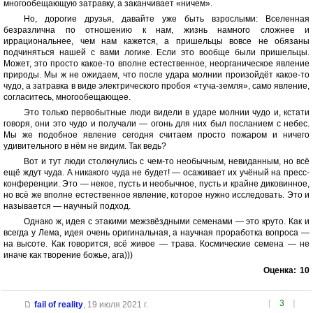
многообещающую затравку, а заканчивает «ничем».
Но, дорогие друзья, давайте уже быть взрослыми: Вселенная
безразлична по отношению к нам, жизнь намного сложнее и
иррациональнее, чем нам кажется, а пришельцы вовсе не обязаны
подчиняться нашей с вами логике. Если это вообще были пришельцы.
Может, это просто какое-то вполне естественное, неорганическое явление
природы. Мы ж не ожидаем, что после удара молнии произойдёт какое-то
чудо, а затравка в виде электрического пробоя «туча-земля», само явление,
согласитесь, многообещающее.
Это только первобытные люди видели в ударе молнии чудо и, кстати
говоря, они это чудо и получали — огонь для них был посланием с небес.
Мы же подобное явление сегодня считаем просто пожаром и ничего
удивительного в нём не видим. Так ведь?
Вот и тут люди столкнулись с чем-то необычным, невиданным, но всё
ещё ждут чуда. А никакого чуда не будет! — осаживает их учёный на пресс-
конференции. Это — некое, пусть и необычное, пусть и крайне диковинное,
но всё же вполне естественное явление, которое нужно исследовать. Это и
называется — научный подход.
Однако ж, идея с этакими межзвёздными семенами — это круто. Как и
всегда у Лема, идея очень оригинальная, а научная проработка вопроса —
на высоте. Как говорится, всё живое — трава. Космические семена — не
иначе как творение божье, ага)))
Оценка:
10
[
3
]
fail of reality
,
19 июля 2021 г.