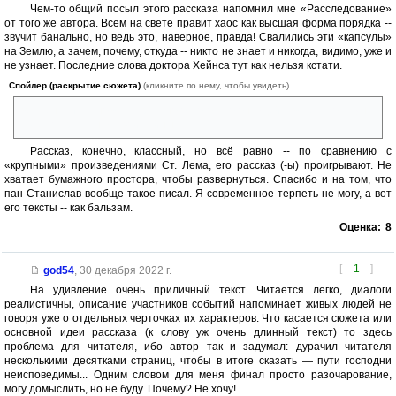
Чем-то общий посыл этого рассказа напомнил мне «Расследование»
от того же автора. Всем на свете правит хаос как высшая форма порядка --
звучит банально, но ведь это, наверное, правда! Свалились эти «капсулы»
на Землю, а зачем, почему, откуда -- никто не знает и никогда, видимо, уже и
не узнает. Последние слова доктора Хейнса тут как нельзя кстати.
Спойлер (раскрытие сюжета)
(кликните по нему, чтобы увидеть)
временами становится грустно оттого, что она (действительность) не
хочет открыть нам свои тайны».
Рассказ, конечно, классный, но всё равно -- по сравнению с
«крупными» произведениями Ст. Лема, его рассказ (-ы) проигрывают. Не
хватает бумажного простора, чтобы развернуться. Спасибо и на том, что
пан Станислав вообще такое писал. Я современное терпеть не могу, а вот
его тексты -- как бальзам.
Оценка:
8
[
1
]
god54
,
30 декабря 2022 г.
На удивление очень приличный текст. Читается легко, диалоги
реалистичны, описание участников событий напоминает живых людей не
говоря уже о отдельных черточках их характеров. Что касается сюжета или
основной идеи рассказа (к слову уж очень длинный текст) то здесь
проблема для читателя, ибо автор так и задумал: дурачил читателя
несколькими десятками страниц, чтобы в итоге сказать — пути господни
неисповедимы... Одним словом для меня финал просто разочарование,
могу домыслить, но не буду. Почему? Не хочу!