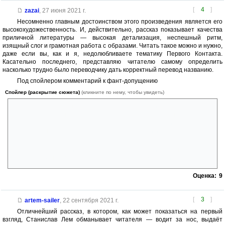
[
4
]
zazai
,
27 июня 2021 г.
Несомненно главным достоинством этого произведения является его
высокохудожественность. И, действительно, рассказ показывает качества
приличной литературы — высокая детализация, неспешный ритм,
изящный слог и грамотная работа с образами. Читать такое можно и нужно,
даже если вы, как и я, недолюбливаете тематику Первого Контакта.
Касательно последнего, представляю читателю самому определить
насколько трудно было переводчику дать корректный перевод названию.
Под спойлером комментарий к фант-допущению
Спойлер (раскрытие сюжета)
(кликните по нему, чтобы увидеть)
«Первый контакт» выступает лишь фоном к мысли, суть которой
отображена в сцене с рубашками и выражена в финальной сцене.
Явления реальности избыточны, и этот факт не отменить ни более
совершенным мат-аппаратом, ни более точными измерениями, а
наиболее ярко он заметен в «науке о жизни».
К сожалению стиль произведения не позволил внятно высказать
это соображение, заменив его лишь ощущением мысли.
Оценка:
9
[
3
]
artem-sailer
,
22 сентября 2021 г.
Отличнейший рассказ, в котором, как может показаться на первый
взгляд, Станислав Лем обманывает читателя — водит за нос, выдаёт