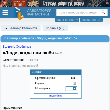
ЛАБОРАТОРИЯ
ФАНТАСТИКИ
поиск по жанру
расширенный
◄ Велимир Хлебников
издания (28)
Велимир Хлебников «"Люди, когда они любят..."»
Велимир Хлебников
«Люди, когда они любят...»
Стихотворение,
1914
год
Язык написания: русский
Рейтинг
Средняя оценка:
6.09
Оценок:
22
Моя оценка:
-
подробнее
Примечание: