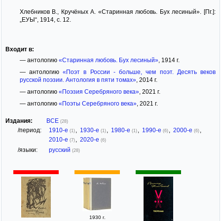
Хлебников В., Кручёных А. «Старинная любовь. Бух лесиный». [Пг.]:
„ЕУЫ“, 1914, с. 12.
Входит в:
— антологию
«Старинная любовь. Бух лесиный»
, 1914 г.
— антологию
«Поэт в России - больше, чем поэт. Десять веков
русской поэзии. Антология в пяти томах»
, 2014 г.
— антологию
«Поэзия Серебряного века»
, 2021 г.
— антологию
«Поэты Серебряного века»
, 2021 г.
Издания:
ВСЕ
(28)
/период:
1910-е
,
1930-е
,
1980-е
,
1990-е
,
2000-е
,
(1)
(1)
(1)
(6)
(6)
2010-е
,
2020-е
(7)
(6)
/языки:
русский
(28)
1930 г.