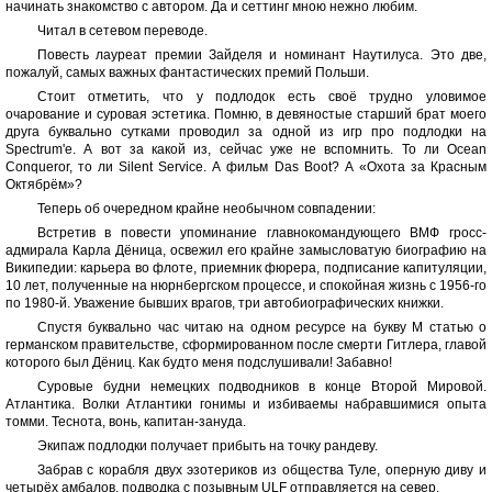
начинать знакомство с автором. Да и сеттинг мною нежно любим.
Читал в сетевом переводе.
Повесть лауреат премии Зайделя и номинант Наутилуса. Это две,
пожалуй, самых важных фантастических премий Польши.
Стоит отметить, что у подлодок есть своё трудно уловимое
очарование и суровая эстетика. Помню, в девяностые старший брат моего
друга буквально сутками проводил за одной из игр про подлодки на
Spectrum'е. А вот за какой из, сейчас уже не вспомнить. То ли Ocean
Conqueror, то ли Silent Service. А фильм Das Boot? А «Охота за Красным
Октябрём»?
Теперь об очередном крайне необычном совпадении:
Встретив в повести упоминание главнокомандующего ВМФ гросс-
адмирала Карла Дёница, освежил его крайне замысловатую биографию на
Википедии: карьера во флоте, приемник фюрера, подписание капитуляции,
10 лет, полученные на нюрнбергском процессе, и спокойная жизнь с 1956-го
по 1980-й. Уважение бывших врагов, три автобиографических книжки.
Спустя буквально час читаю на одном ресурсе на букву М статью о
германском правительстве, сформированном после смерти Гитлера, главой
которого был Дёниц. Как будто меня подслушивали! Забавно!
Суровые будни немецких подводников в конце Второй Мировой.
Атлантика. Волки Атлантики гонимы и избиваемы набравшимися опыта
томми. Теснота, вонь, капитан-зануда.
Экипаж подлодки получает прибыть на точку рандеву.
Забрав с корабля двух эзотериков из общества Туле, оперную диву и
четырёх амбалов, подводка с позывным ULF отправляется на север.