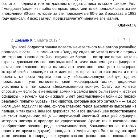
все это — одним и тем же далеким от идеала писательским стилем. Увы,
Гжендович («один из наиболее ярких представителей польской фантастики
«поколения 80-х»», который за эти приславутые 80-е аж 3 рассказа в 1982
году написал. И всех затмил, представляете?) меня не впечатлил.
Оценка:
6
[
7
]
Демьян К
,
5 марта 2019 г.
При всей бодрости зачина повесть неизвестного мне автора (случайно
попалась в сети — знаменитого «Владыку сада» не читал) почти с первых
же страниц вызвала стойкое ощущение бреда — автор как поляк, житель
страны, довольно сильно пострадавшей от «честных немецких офицеров»,
в качестве главного героя выписывает «честного немецкого офицера»,
который якобы ненавидит «тех идиотов, которые всё это затеяли» и готов
послать ко всем чертям всю эту «бессмысленную войну», однако
продолжает тупо выполнять свой «офицерский долг», продолжая
участвовать в той самой «бессмысленной войне». Сразу же хочется
спросить — если бы в немецкой армии на самом деле были такие «честные
офицеры», неужели бы они ждали 5 лет бессмысленной бойни до первой
реальной попытки убрать «тех идиотов, которые всё это затеяли» — т.е.до
июля 1944 года??? По мне, фигура главного героя абсолютно высосана из
пальца, и так как на нём всё держится, то и всё дальнейшее повествование
не стоит выеденного яйца — мифический «честный немецкий офицер»,
которого никогда в природе не существовало (кроме как в воспалённом
воображении разного рода «ревизионистов», большинство из которых
просто историки-недоучки), попадает в мифическую Вальхаллу, которой
тоже никогда в природе не существовало (кроме как в воспалённом