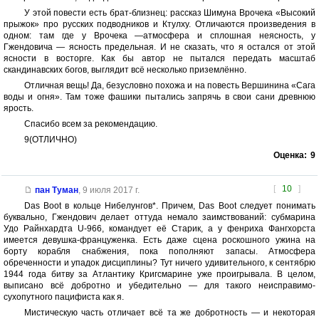
У этой повести есть брат-близнец: рассказ Шимуна Врочека «Высокий
прыжок» про русских подводников и Ктулху. Отличаются произведения в
одном: там где у Врочека —атмосфера и сплошная неясность, у
Гжендовича — ясность предельная. И не сказать, что я остался от этой
ясности в восторге. Как бы автор не пытался передать масштаб
скандинавских богов, выглядит всё несколько приземлённо.
Отличная вещь! Да, безусловно похожа и на повесть Вершинина «Сага
воды и огня». Там тоже фашики пытались запрячь в свои сани древнюю
ярость.
Спасибо всем за рекомендацию.
9(ОТЛИЧНО)
Оценка:
9
[
10
]
пан Туман
,
9 июля 2017 г.
Das Boot в кольце Нибелунгов*. Причем, Das Boot следует понимать
буквально, Гжендович делает оттуда немало заимствований: субмарина
Удо Райнхардта U-966, командует её Старик, а у фенриха Фангхорста
имеется девушка-француженка. Есть даже сцена роскошного ужина на
борту корабля снабжения, пока пополняют запасы. Атмосфера
обреченности и упадок дисциплины? Тут ничего удивительного, к сентябрю
1944 года битву за Атлантику Кригсмарине уже проигрывала. В целом,
выписано всё добротно и убедительно — для такого неисправимо-
сухопутного пацифиста как я.
Мистическую часть отличает всё та же добротность — и некоторая