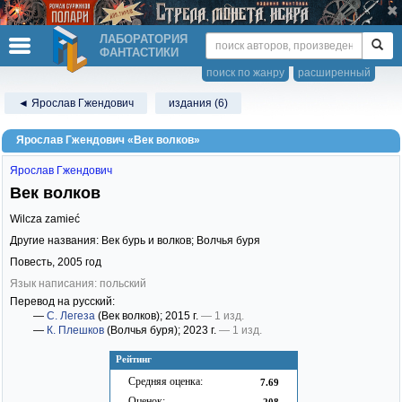
ЛАБОРАТОРИЯ
ФАНТАСТИКИ
поиск по жанру
расширенный
◄ Ярослав Гжендович
издания (6)
Ярослав Гжендович «Век волков»
Ярослав Гжендович
Век волков
Wilcza zamieć
Другие названия: Век бурь и волков; Волчья буря
Повесть,
2005
год
Язык написания: польский
Перевод на русский:
—
С. Легеза
(Век волков)
; 2015 г.
— 1 изд.
—
К. Плешков
(Волчья буря)
; 2023 г.
— 1 изд.
Рейтинг
Средняя оценка:
7.69
Оценок:
208