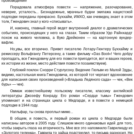
произведения!
Порадовала атмосфера повести — напряжение, разочарование,
неверие, усталость... Безнадежные, мрачные будни экипажа нацистской
подлодки переданы прекрасно. Буххайм, ИМХО, как очевидец знает в этом
толк, Гжендович знал у кого «списывать».
И, наконец, главный герой ведет внутренний диалог о драматических
событиях, происходящих у него на глазах. Таким образом Удо Райнхардт
похож на живого человека, а Вуко Дрейконен — на картонную вундер-
вафлю.
Но,увы, все вторично. Привет писателю Лотару-Гюнтеру Буххайму и
режиссеру Вольфгангу Петерсену, а также фильму «Das Boot«! Чего добру
пропадать, все Гжендовичу для его повести пригодится, вот и ваших героев,
их истории из жизни, место действия повести позаимствуем).
Глубокий поклон Снорри Стурлусону. Видение Гюльви из Малой Эдды,
видимо, настольная книга Гжендовича, из которой тот черпает вдохновение
для написания своих произведений («Владыка Ледяного сада» — чек, «Век
бурь» — чек).
Оммаж известнейшему польскому писателю, классику английской
литературы Джозефу Конраду. Его роман «Сердце тьмы» Гжендович
упоминает и на страницах цикла о Мидгарде, и в повести о немецкой
подлодке в 1944 году.
Нагльфар, ты снова проплыл мимо...
В общем, и повесть, и первый роман из цикла о Мидгарде были
написаны автором в 2005 году. Слишком много одинаковых идей для того,
чтобы закрыть глаза на вторичность. Мне все это напомнило Гаврилиаду из
«Золотого теленка». Гаврила то зайца подстрелил, то письма разносил. Но