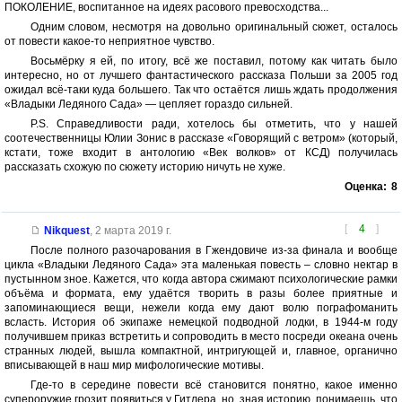
ПОКОЛЕНИЕ, воспитанное на идеях расового превосходства...
Одним словом, несмотря на довольно оригинальный сюжет, осталось
от повести какое-то неприятное чувство.
Восьмёрку я ей, по итогу, всё же поставил, потому как читать было
интересно, но от лучшего фантастического рассказа Польши за 2005 год
ожидал всё-таки куда большего. Так что остаётся лишь ждать продолжения
«Владыки Ледяного Сада» — цепляет гораздо сильней.
P.S. Справедливости ради, хотелось бы отметить, что у нашей
соотечественницы Юлии Зонис в рассказе «Говорящий с ветром» (который,
кстати, тоже входит в антологию «Век волков» от КСД) получилась
рассказать схожую по сюжету историю ничуть не хуже.
Оценка:
8
[
4
]
Nikquest
,
2 марта 2019 г.
После полного разочарования в Гжендовиче из-за финала и вообще
цикла «Владыки Ледяного Сада» эта маленькая повесть – словно нектар в
пустынном зное. Кажется, что когда автора сжимают психологические рамки
объёма и формата, ему удаётся творить в разы более приятные и
запоминающиеся вещи, нежели когда ему дают волю пографоманить
всласть. История об экипаже немецкой подводной лодки, в 1944-м году
получившем приказ встретить и сопроводить в место посреди океана очень
странных людей, вышла компактной, интригующей и, главное, органично
вписывающей в наш мир мифологические мотивы.
Где-то в середине повести всё становится понятно, какое именно
супероружие грозит появиться у Гитлера, но, зная историю, понимаешь, что