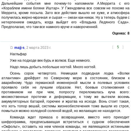
Дальнейшие события мне почему-то напомнили А.Меррита с его
«Кораблем имени богини Иштар». У Гжендовича все совсем не похоже на
Меррита, кроме посыла. Зато все действие вышло не хуже, и атмосфера
получилась жирно-мрачная и сырая — океан как-никак. Ну а теперь будем с
нетерпением ожидать, когда выйдет его «Владыка Ледяного Сада».
Предполагаю, что там все намного круче и навороченней.
Оценка:
8
[
5
]
majj-s
,
2 марта 2023 г.
Нагльфар
Уже на подходе век бурь и волков. Еще немного.
Надо лишь добыть побольше ногтей. Много ногтей.
Осень сорок четвертого. Немецкая подводная лодка «Волки
атлантики» дрейфует по Северному морю в состоянии, близком к
аварийному. Чудо германской инженерной мысли в полевых условиях
проявило себя не лучшим образом. Нет, боевые столкновения с
противником ни при чем, попросту переломалась куча всего:
множественные протечки и деформации, к тому же вытекли восемь
аккумуляторных батарей, горючее и жратва на исходе. Вонь стоит такая,
что хоть топор вешай, системы жизнеобеспечения тоже вышли из строя,
помыться можно холодной соленой водой, но желающих не находится.
Команда ждет приказа о возвращении, вместо него приходит
шифрограмма, предписывающая встретиться с судном обеспечения
«Окфольт», оставить на нем членов команды, не являющихся истинными