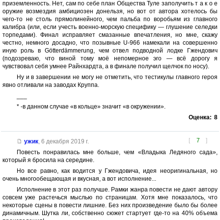
приземленность. Нет, сам по себе план Общества Туле заполучить т а к о е
оружие возмездия амбициозен донельзя, но вот от автора хотелось бы
чего-то не столь прямолинейного, чем пальба по воробьям из главного
калибра (или, если учесть военно-морскую специфику — глушение селедки
торпедами). Финал исправляет смазанные впечатления, но мне, скажу
честно, немного досадно, что позывные U-966 намекали на совершенно
иную роль в Götterdämmerung, чем отвел подводной лодке Гжендович
(подозреваю, что виной тому моё непомерное эго — всё дорогу я
чувствовал себя умнее Райнхардта, а в финале получил щелчок по носу).
Ну и в завершении не могу не отметить, что тестикулы главного героя
явно отливали на заводах Круппа.
___
* -в данном случае «в кольце» значит «в окружении».
Оценка:
8
[
7
]
ужик
,
6 декабря 2019 г.
Повесть понравилась мне больше, чем «Владыка Ледяного сада»,
который я бросила на середине.
Но все равно, как водится у Гжендовича, идея неоригинальная, но
очень многообещающая и вкусная, а вот исполнение...
Исполнение в этот раз получше. Рамки жанра повести не дают автору
совсем уже растечься мыслью по страницам. Хотя мне показалось, что
некоторые сцены в повести лишние. Без них произведение было бы более
динамичным. Шутка ли, собственно сюжет стартует где-то на 40% объема