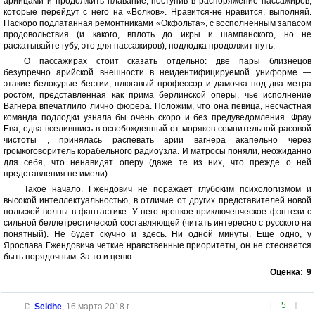
арийцами и продолжить плавание, поступив в распоряжение пассажиров,
которые перейдут с него на «Волков». Нравится-не нравится, выполняй.
Наскоро подлатанная ремонтниками «Окфольта», с восполненным запасом
продовольствия (и какого, вплоть до икры и шампанского, но не
раскатывайте губу, это для пассажиров), подлодка продолжит путь.
О пассажирах стоит сказать отдельно: две пары близнецов
безупречно арийской внешности в неидентифицируемой униформе —
этакие белокурые бестии, плюгавый профессор и дамочка под два метра
ростом, представленная как прима берлинской оперы, чье исполнение
Вагнера впечатлило лично фюрера. Положим, что она певица, несчастная
команда подлодки узнала бы очень скоро и без предуведомления. Фрау
Ева, едва вселившись в освобожденный от моряков сомнительной расовой
чистоты , принялась распевать арии вагнера акапельно через
громкоговоритель корабельного радиоузла. И матросы поняли, неожиданно
для себя, что ненавидят оперу (даже те из них, что прежде о ней
представления не имели).
Такое начало. Гжендович не поражает глубоким психологизмом и
высокой интеллектуальностью, в отличие от других представителей новой
польской волны в фантастике. У него крепкое приключенческое фэнтези с
сильной беллетрестической составляющей (читать интересно с русского на
понятный). Не будет скучно и здесь. Ни одной минуты. Еще одно, у
Ярослава Гжендовича четкие нравственные приоритеты, он не стесняется
быть порядочным. За то и ценю.
Оценка:
9
[
5
]
Seidhe
,
16 марта 2018 г.