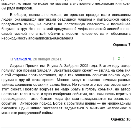
миссией, которая не может не вызывать внутреннего несогласия или хотя
бы ряда вопросов.
В общем, повесть неплохая, интересная прежде всего описанием
людей, оказавшихся винтиками бездушной машины и пытающихся как-то
продолжать жизнь, не смотря на постоянную опасность и полнейшее
безумие вокруг. Но с не самой продуманной мифологической линией и с не
самой умелой попыткой обличить пороки человечества и обосновать
необходимость апокалипсиса-обновления.
Оценка:
7
[
2
]
vam-1970
,
28 января 2024 г.
Лауреат Премии им. Януша А. Зайделя 2005 года. В этом году автор
получил все премии Зайделя. Захватывающий сюжет — взгляд на события
с той стороны противостояния, ну а как опишешь события поиска чудо-
оружия с другой точки зрения. Многое пишут о поисках немцами разных
тайных хранилищ оружия и самих богов. Но только это всё разговоры как и
этот сюжет. Поэтому всеръёз не надо брать в голову события, но автор
настолько талантливо и ярко изобразил события, что начинаешь верить в
происходящее- такое бывает, когда фэнтэзи накладывается на реальные
события . Интересен подход Богов к событиям войны — не кровожадным
оказался Один! Финал заставляет задуматься о винтиках -человечках в
маховике раскрученной войны.
Оценка:
10