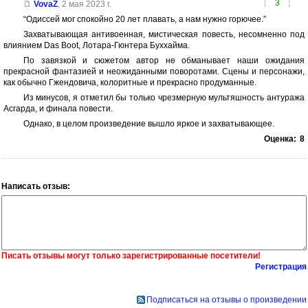
[
3
]
VovaZ
,
2 мая 2023 г.
“Одиссей мог спокойно 20 лет плавать, а нам нужно горючее.”
Захватывающая антивоенная, мистическая повесть, несомненно под
влиянием Das Boot, Лотара-Гюнтера Буххайма.
По завязкой и сюжетом автор не обманывает наши ожидания
прекрасной фантазией и неожиданными поворотами. Сцены и персонажи,
как обычно Гжендовича, колоритные и прекрасно продуманные.
Из минусов, я отметил бы только чрезмерную мультяшность антуража
Асгарда, и финала повести.
Однако, в целом произведение вышло яркое и захватывающее.
Оценка:
8
Написать отзыв:
Писать отзывы могут только зарегистрированные посетители!
Регистрация
Подписаться на отзывы о произведении