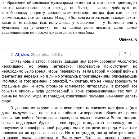
воображении объевшихся мухоморами викингов) и там с ним происходит
что-то мистическое, чего никогда не было, — автор действует по
излюбленному рецепту среднестатистического автора фэнтези, т.е.всё
время высасывает из пальца. И ладно бы если из этого всего выходила хоть
какая-то метафора (как получалось у классиков — у Толкиена или у
Булгакова, да у многих), но на самом деле никакой, даже самой
завалященькой не просматривается, вот в чём беда.
Оценка:
6
[
7
]
Al_cluw
,
26 октября 2016 г.
Опять новый автор. Повесть, давшая имя всему сборнику. Абсолютно
неожиданно, но очень интересно. Послевкусие присутствует, но
необходимо было время, чтобы переварить. Тема Второй Мировой войны в
фантастике нередка, но я лично отношусь к произведениям, описывающим
что-либо из того времени, с опаской, т.к. считаю, что не к чему ворошить те
страшные дни. И есть огромное количество литературы, в которой все
события описаны куда достоверней и ярче современниками тех лет. И
очень не люблю, когда из трагедии, охватившей полмира, начинают делать
фарс.
В данном же случае автор использует малоизвестные факты (или
даже выдуманные, не знаю) о тайном гитлеровском обществе времен
окончания войны. Уникальная подводная лодка с именем Волка, экипаж,
серые подводные будни — все вроде стандартно поначалу, но с
получением зашифрованной радиограммы и встречи посреди Атлантики
появляются интересные посылы. Но я не угадал, автор обхитрил меня,
отправив лодку прямиком в Ваалхаллу. Вот это поворот сюжета!