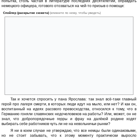
попытка, столь частая в литературе последних десятилетий, оправдать
немецкого офицера, готового отозваться на чей-то призыв о помощи:
Спойлер (раскрытие сюжета)
(кликните по нему, чтобы увидеть)
Вот его монолог:
«Нет, герр офицер. Мне трудно это объяснить, но хочется хоть
раз в жизни сделать что-то человеческое. Понимаете? Не
расстрелять потерпевшего кораблекрушение, не сжечь беззащитный
катер, не повесить пленных — всего лишь поступить по-людски. Не
для того, чтобы беднягу тотчас ограбить, избить и отправить в лагерь
и изготовить из него там мыло. Я хочу сделать что-нибудь, как
человек, хоть раз в жизни, вы понимаете?»
А чуть позже этому же офицеру бог лжи Локи скажет:
«К тому же вам придётся жить с пятном позора на совести.
Почему? Вы помните те слухи о лагерях смерти? Ну так всё это
правда, только во сто крат худшая, чем вы себе представляли. Всё
это творилось в масштабах десятка миллионов людей».
Так и хочется спросить у пана Ярослава: так знал всё-таки главный
герой про лагеря смерти, в которых люди идут на мыло, или нет? И как он,
воспитанный на идеях расового превосходства, относился к тому, что в
Германию гоняли славянских недочеловеков на работы? Или, может, он не
знал, что добропорядочные герры и фрау на далёкой родине ходят
выбирать себе работников чуть ли не на невольничьи рынки?
Я ни в коем случае не утверждаю, что все немцы были одинаковыми,
но не стоит забывать, что к этому моменту практически выросло