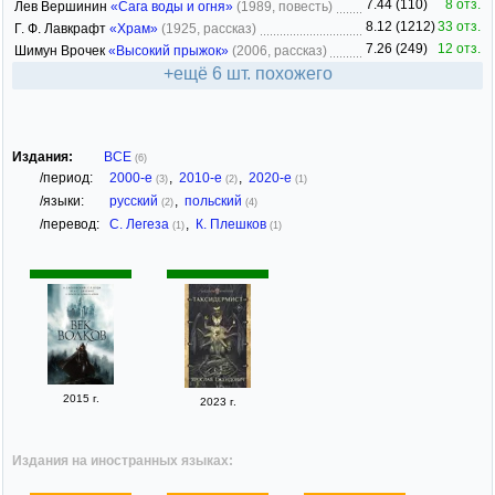
7.44 (110)
8 отз.
Лев Вершинин
«Сага воды и огня»
(1989, повесть)
8.12 (1212)
33 отз.
Г. Ф. Лавкрафт
«Храм»
(1925, рассказ)
7.26 (249)
12 отз.
Шимун Врочек
«Высокий прыжок»
(2006, рассказ)
+ещё 6 шт. похожего
Издания:
ВСЕ
(6)
/период:
2000-е
,
2010-е
,
2020-е
(3)
(2)
(1)
/языки:
русский
,
польский
(2)
(4)
/перевод:
С. Легеза
,
К. Плешков
(1)
(1)
2015 г.
2023 г.
Издания на иностранных языках: