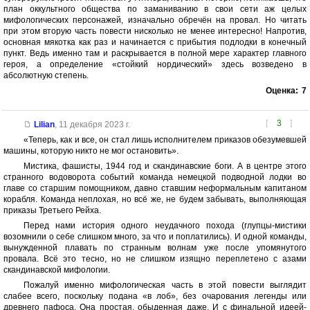
план оккультного общества по заманиванию в свои сети аж целых
мифологических персонажей, изначально обречён на провал. Но читать
при этом вторую часть повести нисколько не менее интересно! Напротив,
основная мякотка как раз и начинается с прибытия подлодки в конечный
пункт. Ведь именно там и раскрывается в полной мере характер главного
героя, а определение «стойкий нордический» здесь возведено в
абсолютную степень.
Оценка:
7
[
3
]
Lilian
,
11 декабря 2023 г.
«Теперь, как и все, он стал лишь исполнителем приказов обезумевшей
машины, которую никто не мог остановить».
Мистика, фашисты, 1944 год и скандинавские боги. А в центре этого
странного водоворота событий команда немецкой подводной лодки во
главе со старшим помощником, давно ставшим неформальным капитаном
корабля. Команда неплохая, но всё же, не будем забывать, выполняющая
приказы Третьего Рейха.
Перед нами история одного неудачного похода (глупцы-мистики
возомнили о себе слишком много, за что и поплатились). И одной команды,
вынужденной плавать по странным волнам уже после упомянутого
провала. Всё это тесно, но не слишком изящно переплетено с азами
скандинавской мифологии.
Пожалуй именно мифологическая часть в этой повести выглядит
слабее всего, поскольку подана «в лоб», без очарования легенды или
древнего пафоса. Она простая, обыденная даже. И с финальной идеей-