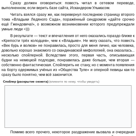
Сразу должен оговориться: повесть читал в сетевом переводе,
выполненном, если верить базе сайта, Искандером Ульмасом.
Читать взялся сразу же, как перевернул последнюю страницу второго
тома «Владыки Ледяного Сада», поражённый синдромом «дайте срочно
ещё Гжендовича!», о возможном возникновении которого предупреждали
умные люди =)))
В результате — текст и впечатления от него оказались гораздо ближе к
«Крепости трёх колодцев», чем к «Владыке». Не могу сказать, что повесть
«Век бурь и волков» не понравилась, просто для меня лично, как человека,
довольно хорошо знакомого со скандинавской мифологией, она оказалась...
несколько спойлерной. Вследствие этого, первая часть, описывающая
будни на немецкой подлодке, понравилась даже больше, чем вторая —
собственно фантастическая. Спойлерить не стану, но с момента появления
на борту одержимых учёных из «Общества Туле» и оперной певицы как-то
сразу было понятно, чем всё закончится.
Спойлер (раскрытие сюжета)
(кликните по нему, чтобы увидеть)
И роли появившихся северных богов тоже как-то сразу стали
понятны — Один-Вотан явно не мог воспринять фашистов, воюющих
с женщинами и детьми, как ровню; кто корчился под змеиным ядом в
пещере тоже ясно сразу; да и финальный выбор главного героя не
показался каким-то очень уж неожиданным — он вполне логичен для
человека, разочаровавшегося в идеалах, за которые он воевал, и ещё
больше — в Вожде и партии, которым он присягнул.
Помимо всего прочего, некоторое раздражение вызвала и очередная