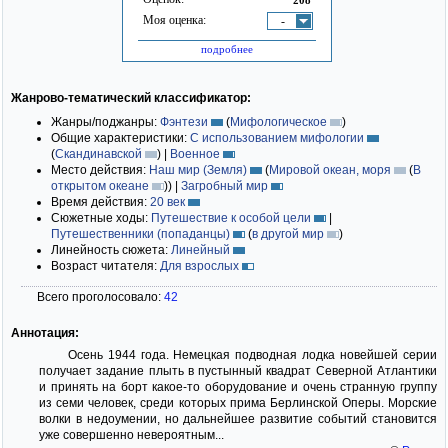
Моя оценка:
-
подробнее
Жанрово-тематический классификатор:
Жанры/поджанры:
Фэнтези
(
Мифологическое
)
Общие характеристики:
С использованием мифологии
(
Скандинавской
)
|
Военное
Место действия:
Наш мир (Земля)
(
Мировой океан, моря
(
В
открытом океане
)
)
|
Загробный мир
Время действия:
20 век
Сюжетные ходы:
Путешествие к особой цели
|
Путешественники (попаданцы)
(
в другой мир
)
Линейность сюжета:
Линейный
Возраст читателя:
Для взрослых
Всего проголосовало:
42
Аннотация:
Осень 1944 года. Немецкая подводная лодка новейшей серии
получает задание плыть в пустынный квадрат Северной Атлантики
и принять на борт какое-то оборудование и очень странную группу
из семи человек, среди которых прима Берлинской Оперы. Морские
волки в недоумении, но дальнейшее развитие событий становится
уже совершенно невероятным...