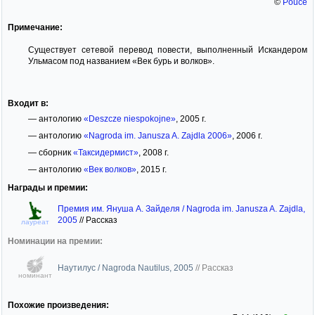
©
Pouce
Примечание:
Существует сетевой перевод повести, выполненный Искандером
Ульмасом под названием «Век бурь и волков».
Входит в:
— антологию
«Deszcze niespokojne»
, 2005 г.
— антологию
«Nagroda im. Janusza A. Zajdla 2006»
, 2006 г.
— сборник
«Таксидермист»
, 2008 г.
— антологию
«Век волков»
, 2015 г.
Награды и премии:
Премия им. Януша А. Зайделя / Nagroda im. Janusza A. Zajdla,
2005
//
Рассказ
лауреат
Номинации на премии:
Наутилус / Nagroda Nautilus, 2005
//
Рассказ
номинант
Похожие произведения: