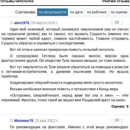
Отзывы читателей
Рейтинг отзыва
Сортировка:
по актуальности
по дате
по рейтингу
по оценке
[
15
]
alex1970
,
29 марта 2014 г.
Один мой знакомый, который занимался оккультизмом (как он считал
на серьезном уровне), как то сказал, что вызвать Сущность (именно его
термин) может любой идиот, главное настойчивость. Главное отправить
Сущность обратно и справиться с последствиями.
Вот об этом и написал прекрасную повесть польский писатель.
О супероружии Гитлера было сказано многое, версии одна
фантастичнее другой. Об обществе Туле сказано меньше, но тоже немало.
Вот тут оккультисты из Туле решили обратиться за помощью к асам (не
к летчикам-истребителям, а древним языческим богам). Но вышла
ошибочка.
Хладнокровие оберлейтенанта подводника меня просто восхитило.
Весьма необычная военная повесть о путешествии к Концу мира
«Осторожно, оберлейтенант, перед вами бог зла и лжи». — «Не
переживай, Фрессен, точно такой же вешал мне Рыцарский крест на шею»
Оценка:
9
[
10
]
Manowar76
,
23 мая 2022 г.
По рекомендации на фантлабе. Именно с этой вещи рекомендуют