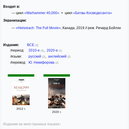
Входит в:
— цикл
«Warhammer 40,000»
> цикл
«Битвы Космодесанта»
Экранизации:
—
«Helsreach: The Full Movie»
, Канада, 2019 // реж. Ричард Бойлэн
Издания:
ВСЕ
(4)
/период:
2010-е
,
2020-е
(3)
(1)
/языки:
русский
,
английский
(2)
(2)
/перевод:
Ю. Никифорова
(2)
2012 г.
2020 г.
Издания на иностранных языках: