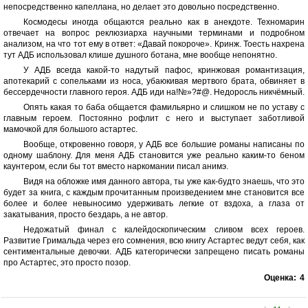
непосредственно капеллана, но делает это довольно посредственно.
Космодесы иногда общаются реально как в анекдоте. Техномарин
отвечает на вопрос реклюзиарха научными терминами и подробном
анализом, на что тот ему в ответ: «Давай покороче». Кринж. Тоесть нахрена
тут АДБ использовал клише душного ботана, мне вообще непонятно.
У АДБ всегда какой-то надутый пафос, кринжовая романтизация,
апотекарий с сопельками из носа, убаюкивая мертвого брата, обвиняет в
бессердечности главного героя. АДБ иди на!№»?#@. Недоросль никчёмный.
Опять какая то баба общается фамильярно и слишком не по уставу с
главным героем. Постоянно рофлит с него и выступает заботливой
мамочкой для большого астартес.
Вообще, откровенно говоря, у АДБ все большие романы написаны по
одному шаблону. Для меня АДБ становится уже реально каким-то беном
каунтером, если бы тот вместо наркомании писал анимэ.
Видя на обложке имя данного автора, ты уже как-будто знаешь, что это
будет за книга, с каждым прочитанным произведением мне становится все
более и более невыносимо удерживать легкие от вздоха, а глаза от
закатывания, просто бездарь, а не автор.
Недожатый финал с калейдоскопическим сливом всех героев.
Развитие Гримальда через его сомнения, всю книгу Астартес ведут себя, как
сентиментальные девочки. АДБ категорически запрещено писать романы
про Астартес, это просто позор.
Оценка:
4