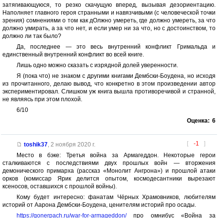
затягивающуюся, то резко скачущую вперед, вызывая дезориентацию.
Наполняет главного героя странными и навязчивыми (с человеческой точки
зрения) сомнениями о том как дОлжно умереть, где должно умереть, за что
должно умирать, а за что нет, и если умер ни за что, но с достоинством, то
должно ли так было?
Да, последнее — это весь внутренний конфликт Гримальда и
единственный внутренний конфликт во всей книге.
Лишь одно можно сказать с изрядной долей уверенности.
Я (пока что) не знаком с другими книгами Дембски-Боудена, но исходя
из прочитанного, делаю вывод, что конкретно в этом произведении автор
экспериментировал. Слишком уж книга вышла противоречивой и странной,
не являясь при этом плохой.
6/10
Оценка:
6
[
-1
]
toshik37
,
2 ноября 2020 г.
Место в бэке: Третья война за Армагеддон. Некоторые герои
сталкиваются с последствиями двух прошлых войн — вторжения
демонического примарха (рассказ «Монолит Ангрона») и прошлой атаки
орков (комиссар Ярик делится опытом, космодесантники вырезают
ксеносов, оставшихся с прошлой войны).
Кому будет интересно: фанатам Чёрных Храмовников, любителям
историй от Аарона Дембски-Боудена, ценителям историй про осады.
https://gonerpach.ru/war-for-armageddon/
про омнибус «Война за