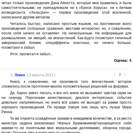
читал только произведения Дэна Абнетта, которые мне нравились и были
самостоятельными, не принадлежали ни к «Ереси Хоруса», ни к битвам
космодесанта. «Хельсрич» — первое произведение этой вселенной,
написанное другим автором.
Читалось быстро, написано простым языком, на протяжении всего
произведения сплошные сражения, местами интересно, но, к сожалению,
после себя ничего не оставляет. Ну ничегошеньки. Ни информации для
размышления, ни эмоций, ни впечатлений. Как-будто посмотрел типичный
американский боевик: спецэффекты классные, но ничего больше,
посмотрел и забыл.
Итог: прочитал и забыл...
Оценка:
5
[
3
]
Локен
,
13 августа 2012 г.
Книга, к сожалению, не произвела того впечатления, которое
сложилось после прочтения многих положительных рецензий на форумах.
Да, Аарон умеет писать, и все его книги не вызывают чувства скуки ни
на секунду. Персонажи качественные, диалоги интересные, события
довольно напряжённые, но книга всё равно не выходит за рамки просто
хорошего произведения. По правде говоря они лишь чуть лучше Мира
Ринна.
Та же планета осаждённая орками в невидимом количестве, в за место
магистра ордена реклюзиарх Чёрных Храмовников(терзающегося себя
какими-то не понятными мне моральными диллемами), оборона города,
битвы Титанов. Нет в книги чего то особенного.