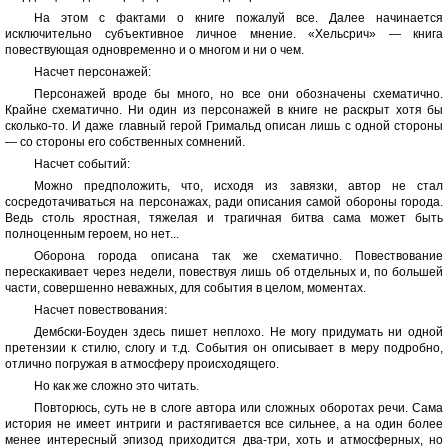
На этом с фактами о книге пожалуй все. Далее начинается
исключительно субъективное личное мнение. «Хельсрич» — книга
повествующая одновременно и о многом и ни о чем.
Насчет персонажей:
Персонажей вроде бы много, но все они обозначены схематично.
Крайне схематично. Ни один из персонажей в книге не раскрыт хотя бы
сколько-то. И даже главный герой Гримальд описан лишь с одной стороны
— со стороны его собственных сомнений.
Насчет событий:
Можно предположить, что, исходя из завязки, автор не стал
сосредотачиваться на персонажах, ради описания самой обороны города.
Ведь столь яростная, тяжелая и трагичная битва сама может быть
полноценным героем, но нет...
Оборона города описана так же схематично. Повествование
перескакивает через недели, повествуя лишь об отдельных и, по большей
части, совершенно неважных, для события в целом, моментах.
Насчет повествования:
Дембски-Боуден здесь пишет неплохо. Не могу придумать ни одной
претензии к стилю, слогу и т.д. События он описывает в меру подробно,
отлично погружая в атмосферу происходящего.
Но как же сложно это читать.
Повторюсь, суть не в слоге автора или сложных оборотах речи. Сама
история не имеет интриги и растягивается все сильнее, а на один более
менее интересный эпизод приходится два-три, хоть и атмосферных, но