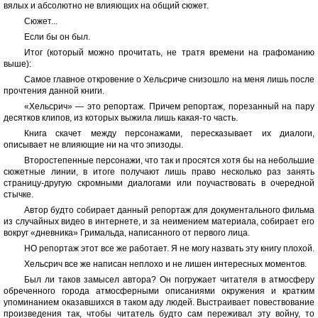
вялых и абсолютно не влияющих на общий сюжет.
Сюжет...
Если бы он был.
Итог (который можно прочитать, не тратя времени на графоманию
выше):
Самое главное откровение о Хельсриче снизошло на меня лишь после
прочтения данной книги.
«Хельсрич» — это репортаж. Причем репортаж, порезанный на пару
десятков клипов, из которых выжила лишь какая-то часть.
Книга скачет между персонажами, пересказывает их диалоги,
описывает не влияющие ни на что эпизоды.
Второстепенные персонажи, что так и просятся хотя бы на небольшие
сюжетные линии, в итоге получают лишь право несколько раз занять
страницу-другую скромными диалогами или поучаствовать в очередной
стычке.
Автор будто собирает данный репортаж для документального фильма
из случайных видео в интернете, и за неимением материала, собирает его
вокруг «дневника» Гримальда, написанного от первого лица.
НО репортаж этот все же работает. Я не могу назвать эту книгу плохой.
Хельсрич все же написан неплохо и не лишен интересных моментов.
Был ли таков замысел автора? Он погружает читателя в атмосферу
обреченного города атмосферными описаниями окружения и кратким
упоминанием оказавшихся в таком аду людей. Выстраивает повествование
произведения так, чтобы читатель будто сам переживал эту войну, то