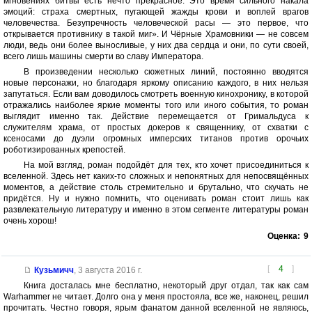
мгновениях битвы есть нечто прекрасное. Это время сильного накала
эмоций: страха смертных, пугающей жажды крови и воплей врагов
человечества. Безупречность человеческой расы — это первое, что
открывается противнику в такой миг». И Чёрные Храмовники — не совсем
люди, ведь они более выносливые, у них два сердца и они, по сути своей,
всего лишь машины смерти во славу Императора.
В произведении несколько сюжетных линий, постоянно вводятся
новые персонажи, но благодаря яркому описанию каждого, в них нельзя
запутаться. Если вам доводилось смотреть военную кинохронику, в которой
отражались наиболее яркие моменты того или иного события, то роман
выглядит именно так. Действие перемещается от Гримальдуса к
служителям храма, от простых докеров к священнику, от схватки с
ксеносами до дуэли огромных имперских титанов против орочьих
роботизированных крепостей.
На мой взгляд, роман подойдёт для тех, кто хочет присоединиться к
вселенной. Здесь нет каких-то сложных и непонятных для непосвящëнных
моментов, а действие столь стремительно и брутально, что скучать не
придётся. Ну и нужно помнить, что оценивать роман стоит лишь как
развлекательную литературу и именно в этом сегменте литературы роман
очень хорош!
Оценка:
9
[
4
]
Кузьмичч
,
3 августа 2016 г.
Книга досталась мне бесплатно, некоторый друг отдал, так как сам
Warhammer не читает. Долго она у меня простояла, все же, наконец, решил
прочитать. Честно говоря, ярым фанатом данной вселенной не являюсь,