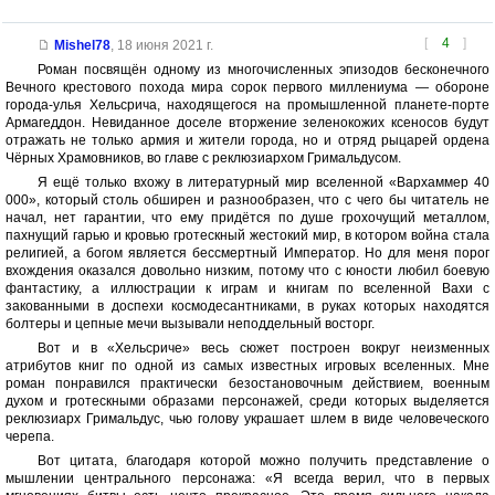
[
4
]
Mishel78
,
18 июня 2021 г.
Роман посвящён одному из многочисленных эпизодов бесконечного
Вечного крестового похода мира сорок первого миллениума — обороне
города-улья Хельсрича, находящегося на промышленной планете-порте
Армагеддон. Невиданное доселе вторжение зеленокожих ксеносов будут
отражать не только армия и жители города, но и отряд рыцарей ордена
Чëрных Храмовников, во главе с реклюзиархом Гримальдусом.
Я ещё только вхожу в литературный мир вселенной «Вархаммер 40
000», который столь обширен и разнообразен, что с чего бы читатель не
начал, нет гарантии, что ему придётся по душе грохочущий металлом,
пахнущий гарью и кровью гротескный жестокий мир, в котором война стала
религией, а богом является бессмертный Император. Но для меня порог
вхождения оказался довольно низким, потому что с юности любил боевую
фантастику, а иллюстрации к играм и книгам по вселенной Вахи с
закованными в доспехи космодесантниками, в руках которых находятся
болтеры и цепные мечи вызывали неподдельный восторг.
Вот и в «Хельсриче» весь сюжет построен вокруг неизменных
атрибутов книг по одной из самых известных игровых вселенных. Мне
роман понравился практически безостановочным действием, военным
духом и гротескными образами персонажей, среди которых выделяется
реклюзиарх Гримальдус, чью голову украшает шлем в виде человеческого
черепа.
Вот цитата, благодаря которой можно получить представление о
мышлении центрального персонажа: «Я всегда верил, что в первых