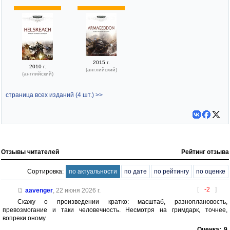
2015 г.
2010 г.
(английский)
(английский)
страница всех изданий (4 шт.) >>
Отзывы читателей
Рейтинг отзыва
Сортировка:
по актуальности
по дате
по рейтингу
по оценке
[
-2
]
aavenger
,
22 июня 2026 г.
Скажу о произведении кратко: масштаб, разноплановость,
превозмогание и таки человечность. Несмотря на гримдарк, точнее,
вопреки оному.
Оценка:
9