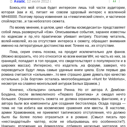
[
11
]
Asiatic
,
12 июля 2012 г.
Боюсь,что мой отзыв будет интересен лишь той части аудитории,
которая (как и я), питает не совсем здоровый интерес к вселенной
WH40000. Поэтому прошу извинения за «тематический сленг», и частичное
спойлерство...и так небогатого сюжета.
По моему мнению, в целом, цикл «Битвы космодесанта» представляет
собой лишь развернутый «бэк». Описываемые события, заранее известны
по кодексам и пр.,что практически убивает интригу. Поэтому читатель,
волей-неволей, из-за отсутствия интереса к сюжету, обращает внимания
именно на литературные достоинства книг. Точнее на...их отсутствие.
Пока, серия очень похожа, на продукт исключительно для фанов.
(Можно возразить, что это относится ко всем книгам WH, но часть из них, за
границей, попадает в топ продаж, что свидетельствует о популярности и в
широких массах). Интересно, что издатель ,на форуме, заверил, что
переводиться будут лишь самые удачные книги цикла. Если первые два
романа считаются «сильными»...то мне страшно даже думать про качество
остальных. («За бортом» осталась многообещающая «Hunt for Voldorius»,
несмотря на славяно-монгольский антураж Белых Шрамов..)
Конечно, «Хельсрич» сильнее Ринна. Но от автора А. Дембски-
Боудена, после великолепного «Первого Ереитика» ,я ожидал нечто
большее. Ограниченность сюжета не должна ограничивать фантазию, и у
автора были все компоненты для создания бестселлера. Осада города —
тема не так избита как космические сражения или квесты. В настолке,
армии Храмовников, не приемлют тактического отступления, что должно
было бы более полно отразиться и в романе. (Смысл писать про
«нестандартный» чаптер, если не обыгрываешь его особенности?).
Наконец, вторжение на Армагеддон, отбивало несколько чаптеров, что