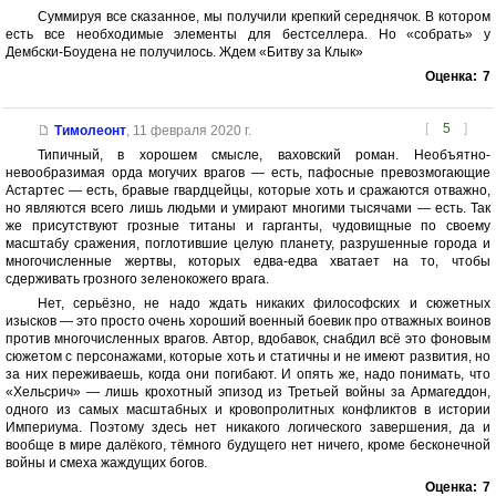
Суммируя все сказанное, мы получили крепкий середнячок. В котором
есть все необходимые элементы для бестселлера. Но «собрать» у
Дембски-Боудена не получилось. Ждем «Битву за Клык»
Оценка:
7
[
5
]
Тимолеонт
,
11 февраля 2020 г.
Типичный, в хорошем смысле, ваховский роман. Необъятно-
невообразимая орда могучих врагов — есть, пафосные превозмогающие
Астартес — есть, бравые гвардцейцы, которые хоть и сражаются отважно,
но являются всего лишь людьми и умирают многими тысячами — есть. Так
же присутствуют грозные титаны и гарганты, чудовищные по своему
масштабу сражения, поглотившие целую планету, разрушенные города и
многочисленные жертвы, которых едва-едва хватает на то, чтобы
сдерживать грозного зеленокожего врага.
Нет, серьёзно, не надо ждать никаких философских и сюжетных
изысков — это просто очень хороший военный боевик про отважных воинов
против многочисленных врагов. Автор, вдобавок, снабдил всё это фоновым
сюжетом с персонажами, которые хоть и статичны и не имеют развития, но
за них переживаешь, когда они погибают. И опять же, надо понимать, что
«Хельсрич» — лишь крохотный эпизод из Третьей войны за Армагеддон,
одного из самых масштабных и кровопролитных конфликтов в истории
Империума. Поэтому здесь нет никакого логического завершения, да и
вообще в мире далёкого, тёмного будущего нет ничего, кроме бесконечной
войны и смеха жаждущих богов.
Оценка:
7