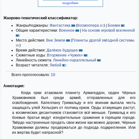
подробнее
Жанрово-тематический классификатор:
Жанры/поджанры:
Фантастика
(
Космоопера
)
|
Боевик
Общие характеристики:
Военное
|
На основе игровой вселенной
Место действия:
Вне Земли
(
Планеты другой звёздной системы
)
Время действия:
Далёкое будущее
Сюжетные ходы:
Вторжение «Чужих»
Линейность сюжета:
Линейно-параллельный
Возраст читателя:
Любой
Всего проголосовало:
10
Аннотация:
Когда орки атаковали планету Армагеддон, орден Чёрных
Храмовников был среди армий, отправленных для его
освобождения. Капеллану Гримальду и его воинам выпала честь
защищать улей Хельсрич от полчищ орков. Орды атакующих растут,
а космических десантников становится всё меньше. Гримальд и его
боевые братья ведут изнурительные сражения в горящем городе.
Твёрдо настроенные продать свои жизни как можно дороже, Чёрные
Храмовники должны продержаться до подхода подкрепления. Или
их жертва будет напрасной?