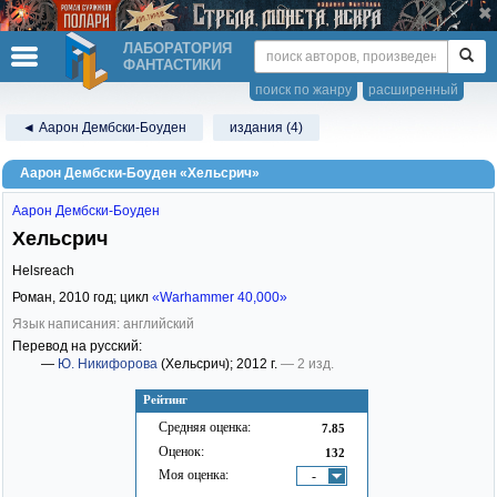
ЛАБОРАТОРИЯ
ФАНТАСТИКИ
поиск по жанру
расширенный
◄ Аарон Дембски-Боуден
издания (4)
Аарон Дембски-Боуден «Хельсрич»
Аарон Дембски-Боуден
Хельсрич
Helsreach
Роман,
2010
год; цикл
«Warhammer 40,000»
Язык написания: английский
Перевод на русский:
—
Ю. Никифорова
(Хельсрич)
; 2012 г.
— 2 изд.
Рейтинг
Средняя оценка:
7.85
Оценок:
132
Моя оценка:
-