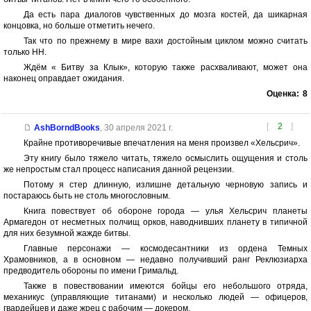
Да есть пара диалогов чувственных до мозга костей, да шикарная
концовка, но больше отметить нечего.
Так что по прежнему в мире вахи достойным циклом можно считать
только НН.
Ждём « Битву за Клык», которую также расхваливают, может она
наконец оправдает ожидания.
Оценка:
8
[
2
]
AshBorndBooks
,
30 апреля 2021 г.
Крайне противоречивые впечатления на меня произвел «Хельсрич».
Эту книгу было тяжело читать, тяжело осмыслить ощущения и столь
же непростым стал процесс написания данной рецензии.
Потому я стер длинную, излишне детальную черновую запись и
постараюсь быть не столь многословным.
Книга повествует об обороне города — улья Хельсрич планеты
Армагедон от несметных полчищ орков, наводнивших планету в типичной
для них безумной жажде битвы.
Главные персонажи — космодесантники из ордена Темных
Храмовников, а в основном — недавно получивший ранг Реклюзиарха
предводитель обороны по имени Гримальд.
Также в повествовании имеются бойцы его небольшого отряда,
механикус (управляющие титанами) и несколько людей — офицеров,
гвардейцев и даже жрец с рабочим — докером.