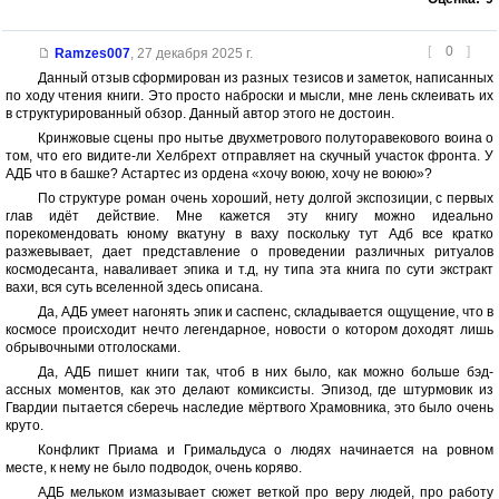
[
0
]
Ramzes007
,
27 декабря 2025 г.
Данный отзыв сформирован из разных тезисов и заметок, написанных
по ходу чтения книги. Это просто наброски и мысли, мне лень склеивать их
в структурированный обзор. Данный автор этого не достоин.
Кринжовые сцены про нытье двухметрового полуторавекового воина о
том, что его видите-ли Хелбрехт отправляет на скучный участок фронта. У
АДБ что в башке? Астартес из ордена «хочу воюю, хочу не воюю»?
По структуре роман очень хороший, нету долгой экспозиции, с первых
глав идёт действие. Мне кажется эту книгу можно идеально
порекомендовать юному вкатуну в ваху поскольку тут Адб все кратко
разжевывает, дает представление о проведении различных ритуалов
космодесанта, наваливает эпика и т.д, ну типа эта книга по сути экстракт
вахи, вся суть вселенной здесь описана.
Да, АДБ умеет нагонять эпик и саспенс, складывается ощущение, что в
космосе происходит нечто легендарное, новости о котором доходят лишь
обрывочными отголосками.
Да, АДБ пишет книги так, чтоб в них было, как можно больше бэд-
ассных моментов, как это делают комиксисты. Эпизод, где штурмовик из
Гвардии пытается сберечь наследие мёртвого Храмовника, это было очень
круто.
Конфликт Приама и Гримальдуса о людях начинается на ровном
месте, к нему не было подводок, очень коряво.
АДБ мельком измазывает сюжет веткой про веру людей, про работу