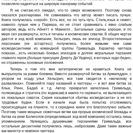
позволяло надеяться на широкую панораму событий.
Я не считаю,что ожидал, что-то сверх возможного. Поэтому снова
оказался разочарован. Не сомневаюсь что автор может писать лучше.
Книга получилась «серой». Есть все, но по чуть-чуть. Стиль,язык и сюжет,
намного лучше чем у Паркера, но не стоит сравнивать с явно слабым
автором, ведь есть Абнетт и Макнилл... Батальные сцены хороши, и по
мере сил развернуты, есть и титаны и космические схватки. В общих чертах
дается и ход всей компании, Хельсрич, лишь ее эпизод. Второстепенные
персонажи (не астартесс) получились более живыми чем сами
космодесантники из командной группы Гримальда. Характер чаптера
показан....есть несколько боевых эпизодов и долгие моральные терзания
главного героя,(больше присущие Дзирту До’Урдену), в которых худо-бедно,
но отраженны основные положения.
Теперь о том что мне категорически не нравиться. Книга не
выпрыгнула за рамки боевика. Вместо развернутой битвы за Армагеддон, с
упором на осаду улья Хельсрич, все таки сводится к «мочилову в
развалинах». Поменяйте пару названий и чаптеры — и вот вам битва за
Клык, Ринн, Бадаб и т.д. Автор превратил капеллана Гримальда,
полководца и стратега (по кодексам) в какого-то сержанта, не вылезающего
из локальных схваток. Серия называется «Битвы космодесанта» а не его
трудовые будни. Если в начале еще была попытка отслеживать
происходящее на планете, то к середине книги это благополучно забыли.
Поэтому такие мощные сюжетные ветви как прорыв космической блокады и
битва на реке Болиголов (определившая ход всей компании) остались лишь
упоминанием. Увлекшись душевными терзаниями Гримальда, все
остальные десантники получились лишь...набросками. Даже такие важные
как магистр и чемпион чаптера.