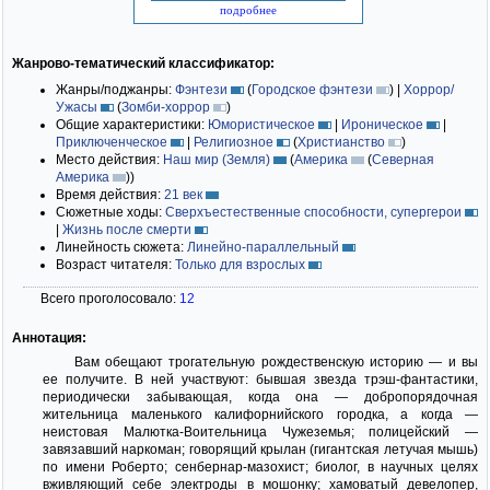
подробнее
Жанрово-тематический классификатор:
Жанры/поджанры:
Фэнтези
(
Городское фэнтези
)
|
Хоррор/
Ужасы
(
Зомби-хоррор
)
Общие характеристики:
Юмористическое
|
Ироническое
|
Приключенческое
|
Религиозное
(
Христианство
)
Место действия:
Наш мир (Земля)
(
Америка
(
Северная
Америка
)
)
Время действия:
21 век
Сюжетные ходы:
Сверхъестественные способности, супергерои
|
Жизнь после смерти
Линейность сюжета:
Линейно-параллельный
Возраст читателя:
Только для взрослых
Всего проголосовало:
12
Аннотация:
Вам обещают трогательную рождественскую историю — и вы
ее получите. В ней участвуют: бывшая звезда трэш-фантастики,
периодически забывающая, когда она — добропорядочная
жительница маленького калифорнийского городка, а когда —
неистовая Малютка-Воительница Чужеземья; полицейский —
завязавший наркоман; говорящий крылан (гигантская летучая мышь)
по имени Роберто; сенбернар-мазохист; биолог, в научных целях
вживляющий себе электроды в мошонку; хамоватый девелопер,