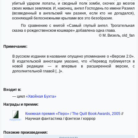
убитый ударом лопаты, и сводный полк зомби, охочих до мозгов
своих живых земляков. И, наконец, ангел Господень по имени Разиил
(возведенный в ангельский чин разиня, если кто не догадался),
осеняющий белоснежными крылами все это безобразие.
По сравнению с книгой «Самый глупый ангел. Трогательная
сказка о рождественском кошмаре» добавлена одна глава.
© М. Визель, old_fan
Примечание:
В русском издании в названии опущено упоминание о «Версии 2.0».
В издательской аннотации указано, что «Перевод публикуется в
новой редакции — и впервые в расширенной версии, с
дополнительной главой [...]».
Входит в:
— цикл
«Хвойная Бухта»
Награды и премии:
Книжная премия «Перо» / The Quill Book Awards, 2005
//
Научная фантастика / фэнтези / хоррор
лауреат
Похожие произведения: