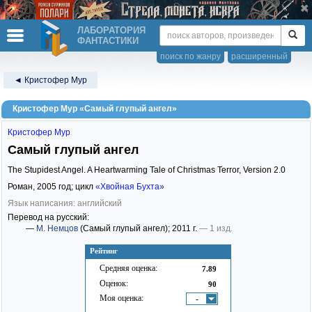
ЛАБОРАТОРИЯ
ФАНТАСТИКИ
поиск по жанру
расширенный
◄ Кристофер Мур
Кристофер Мур «Самый глупый ангел»
Кристофер Мур
Самый глупый ангел
The Stupidest Angel. A Heartwarming Tale of Christmas Terror, Version 2.0
Роман,
2005
год; цикл
«Хвойная Бухта»
Язык написания: английский
Перевод на русский:
—
М. Немцов
(Самый глупый ангел)
; 2011 г.
— 1 изд.
Рейтинг
Средняя оценка:
7.89
Оценок:
90
Моя оценка:
-