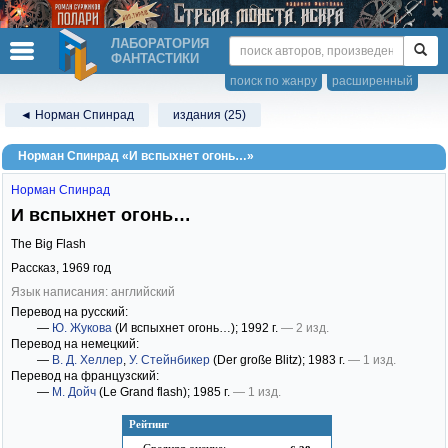
ЛАБОРАТОРИЯ
ФАНТАСТИКИ
поиск по жанру
расширенный
◄ Норман Спинрад
издания (25)
Норман Спинрад «И вспыхнет огонь…»
Норман Спинрад
И вспыхнет огонь…
The Big Flash
Рассказ,
1969
год
Язык написания: английский
Перевод на русский:
—
Ю. Жукова
(И вспыхнет огонь…)
; 1992 г.
— 2 изд.
Перевод на немецкий:
—
В. Д. Хеллер
,
У. Стейнбикер
(Der große Blitz)
; 1983 г.
— 1 изд.
Перевод на французский:
—
М. Дойч
(Le Grand flash)
; 1985 г.
— 1 изд.
Рейтинг