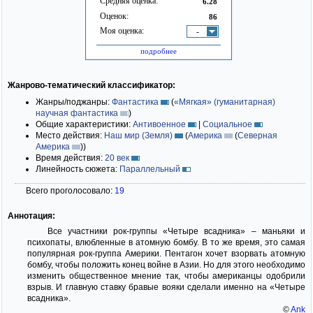
Средняя оценка:
6.28
Оценок:
86
Моя оценка:
-
подробнее
Жанрово-тематический классификатор:
Жанры/поджанры:
Фантастика
(
«Мягкая» (гуманитарная)
научная фантастика
)
Общие характеристики:
Антивоенное
|
Социальное
Место действия:
Наш мир (Земля)
(
Америка
(
Северная
Америка
)
)
Время действия:
20 век
Линейность сюжета:
Параллельный
Всего проголосовало:
19
Аннотация:
Все участники рок-группы «Четыре всадника» – маньяки и
психопаты, влюбленные в атомную бомбу. В то же время, это самая
популярная рок-группа Америки. Пентагон хочет взорвать атомную
бомбу, чтобы положить конец войне в Азии. Но для этого необходимо
изменить общественное мнение так, чтобы американцы одобрили
взрыв. И главную ставку бравые вояки сделали именно на «Четыре
всадника».
©
Ank