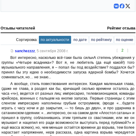
Отзывы читателей
Рейтинг отзыва
Сортировка:
по актуальности
по дате
по рейтингу
по оценке
[
2
]
sanchezzzz
,
5 сентября 2008 г.
Вот интересно, насколько всё-таки была сильнА степень убеждения у
группы «Четыре всадника»? Вот я, не любитель (да ещё какой!) того
музыкального направления, я – попал бы под воздействие? поддался бы?
принял бы эту идею о необходимости запуска ядерной бомбы? Хочется
сомневаться, но… не знаю...
А вообще, стиль повествования интересен. Каждая маленькая глава,
(даже не глава, а раздел как бы, кричащий сколько времени осталось до
часа «ч»), ведется от разных лиц: импресарио, телевизионщиков, команды
крейсера, военных с пальцем на кнопке запуска. Первые страницы с этим
сленгом импресарио наполнены грубым остроумием, (вроде «…будете
играть с часу ночи и до закрытия, — то бишь до двух», и про ударника в
сатанинском одеянии: «…интересно, он на самом деле «Апостол сатаны» и
пришел в группу, соблазнившись этим тряпьем со свастиками, или же он
музыкант и нацепил его ради возможности выступать перед публикой?» и
ещё масса всяких), но, чем меньше остаётся времени до взрыва, тем более
нарастает напряжение, нерв рассказа, одна картина взрыва чередуется