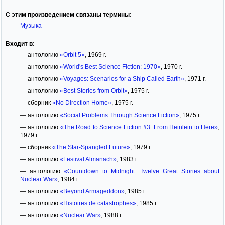
С этим произведением связаны термины:
Музыка
Входит в:
— антологию
«Orbit 5»
, 1969 г.
— антологию
«World's Best Science Fiction: 1970»
, 1970 г.
— антологию
«Voyages: Scenarios for a Ship Called Earth»
, 1971 г.
— антологию
«Best Stories from Orbit»
, 1975 г.
— сборник
«No Direction Home»
, 1975 г.
— антологию
«Social Problems Through Science Fiction»
, 1975 г.
— антологию
«The Road to Science Fiction #3: From Heinlein to Here»
,
1979 г.
— сборник
«The Star-Spangled Future»
, 1979 г.
— антологию
«Festival Almanach»
, 1983 г.
— антологию
«Countdown to Midnight: Twelve Great Stories about
Nuclear War»
, 1984 г.
— антологию
«Beyond Armageddon»
, 1985 г.
— антологию
«Histoires de catastrophes»
, 1985 г.
— антологию
«Nuclear War»
, 1988 г.