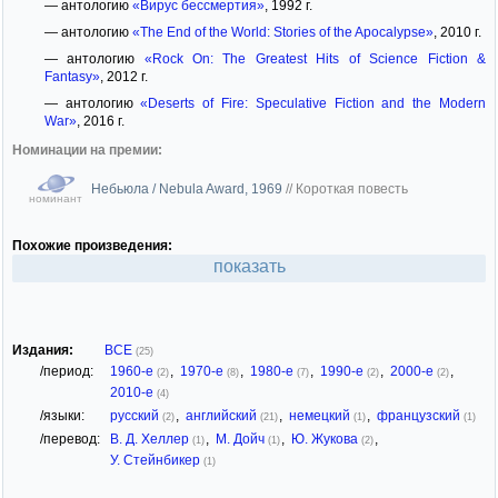
— антологию
«Вирус бессмертия»
, 1992 г.
— антологию
«The End of the World: Stories of the Apocalypse»
, 2010 г.
— антологию
«Rock On: The Greatest Hits of Science Fiction &
Fantasy»
, 2012 г.
— антологию
«Deserts of Fire: Speculative Fiction and the Modern
War»
, 2016 г.
Номинации на премии:
Небьюла / Nebula Award, 1969
//
Короткая повесть
номинант
Похожие произведения:
показать
Издания:
ВСЕ
(25)
/период:
1960-е
,
1970-е
,
1980-е
,
1990-е
,
2000-е
,
(2)
(8)
(7)
(2)
(2)
2010-е
(4)
/языки:
русский
,
английский
,
немецкий
,
французский
(2)
(21)
(1)
(1)
/перевод:
В. Д. Хеллер
,
М. Дойч
,
Ю. Жукова
,
(1)
(1)
(2)
У. Стейнбикер
(1)