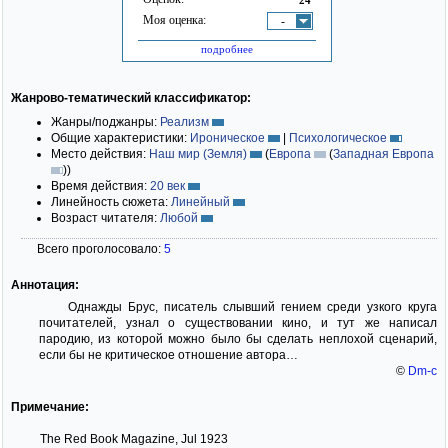
Моя оценка:
-
подробнее
Жанрово-тематический классификатор:
Жанры/поджанры:
Реализм
Общие характеристики:
Ироническое
|
Психологическое
Место действия:
Наш мир (Земля)
(
Европа
(
Западная Европа
)
)
Время действия:
20 век
Линейность сюжета:
Линейный
Возраст читателя:
Любой
Всего проголосовало:
5
Аннотация:
Однажды Брус, писатель слывший гением среди узкого круга
почитателей, узнал о существовании кино, и тут же написал
пародию, из которой можно было бы сделать неплохой сценарий,
если бы не критическое отношение автора…
©
Dm-c
Примечание:
The Red Book Magazine, Jul 1923