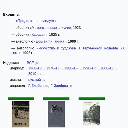
Входит в:
—
«Продолжение следует»
— сборник
«Моментальные снимки»
, 1923 г.
— сборник
«Караван»
, 1925 г.
— антологию
«Дом англичанина»
, 1989 г.
— антологию
«Искусство и художник в зарубежной новелле ХХ
века»
, 1992 г.
Издания:
ВСЕ
(12)
/период:
1960-е
,
1970-е
,
1980-е
,
1990-е
,
2000-е
,
(2)
(1)
(4)
(3)
(1)
2010-е
(1)
/языки:
русский
(12)
/перевод:
Г. Злобин
,
Г. Злобина
(9)
(1)