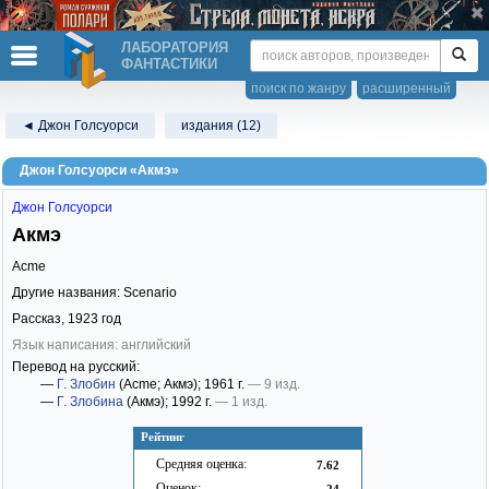
ЛАБОРАТОРИЯ
ФАНТАСТИКИ
поиск по жанру
расширенный
◄ Джон Голсуорси
издания (12)
Джон Голсуорси «Акмэ»
Джон Голсуорси
Акмэ
Acme
Другие названия: Scenario
Рассказ,
1923
год
Язык написания: английский
Перевод на русский:
—
Г. Злобин
(Acme; Акмэ)
; 1961 г.
— 9 изд.
—
Г. Злобина
(Акмэ)
; 1992 г.
— 1 изд.
Рейтинг
Средняя оценка:
7.62
Оценок:
24