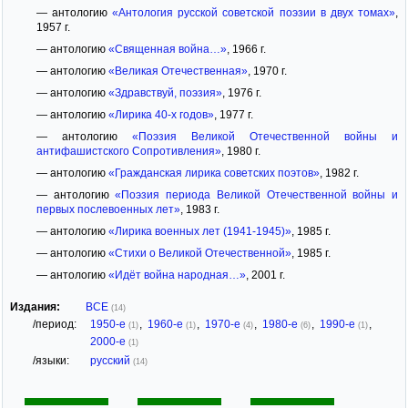
— антологию
«Антология русской советской поэзии в двух томах»
,
1957 г.
— антологию
«Священная война…»
, 1966 г.
— антологию
«Великая Отечественная»
, 1970 г.
— антологию
«Здравствуй, поэзия»
, 1976 г.
— антологию
«Лирика 40-х годов»
, 1977 г.
— антологию
«Поэзия Великой Отечественной войны и
антифашистского Сопротивления»
, 1980 г.
— антологию
«Гражданская лирика советских поэтов»
, 1982 г.
— антологию
«Поэзия периода Великой Отечественной войны и
первых послевоенных лет»
, 1983 г.
— антологию
«Лирика военных лет (1941-1945)»
, 1985 г.
— антологию
«Стихи о Великой Отечественной»
, 1985 г.
— антологию
«Идёт война народная…»
, 2001 г.
Издания:
ВСЕ
(14)
/период:
1950-е
,
1960-е
,
1970-е
,
1980-е
,
1990-е
,
(1)
(1)
(4)
(6)
(1)
2000-е
(1)
/языки:
русский
(14)