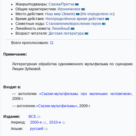
Жанры/поджанры:
Сказка/Притча
Общие характеристики:
Ироническое
Место действия:
Наш мир (Земля)
(
Не определено
)
Время действия:
Неопределённое время действия
Сюжетные ходы:
Становление/взросление героя
Линейность сюжета:
Линейный
Возраст читателя:
Детская литература
Всего проголосовало:
11
Примечание:
Литературная обработка одноименного мультфильма по сценарию
Люции Зубковой.
Входит в:
— антологию
«Сказки-мультфильмы про маленьких человечков»
,
2006 г.
— антологию
«Сказки-мультфильмы»
, 2009 г.
Издания:
ВСЕ
(3)
/период:
2000-е
,
2010-е
(2)
(1)
/языки:
русский
(3)