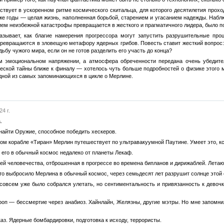
твует в ускоренном ритме космического скитальца, для которого десятилетия проход
 же годы — целая жизнь, наполненная борьбой, старением и угасанием надежды. Набл
ием неизбежной катастрофы превращается в жесткого и прагматичного лидера, было 
азывает, как благие намерения прогрессора могут запустить разрушительные проц
превращаются в зловещую метафору ядерных грибов. Повесть ставит жесткий вопрос
ьбу чужого мира, если он не готов разделить его участь до конца?
м эмоциональном напряжении, а атмосфера обреченности передана очень убедите
еской тайны ближе к финалу — хотелось чуть больше подробностей о физике этого м
дной из самых запоминающихся в цикле о Мерлине.
4 г.
.
 найти Оружие, способное победить хескеров.
ом корабле «Тиран» Мерлин путешествует по ультравакуумной Паутине. Умеет это, кс
его в обычный космос недалеко от планеты Лекаф.
вей человечества, отброшенная в прогрессе во времена бипланов и дирижаблей. Летаю
то выбросило Мерлина в обычный космос, через семьдесят лет разрушит солнце этой
совсем уже было собрался улетать, но сентиментальность и привязанность к девочк
роп — бессмертие через анабиоз. Хайнлайн, Желязны, другие мэтры. Но мне запомн
аз. Ядерные бомбардировки, подготовка к исходу, террористы.