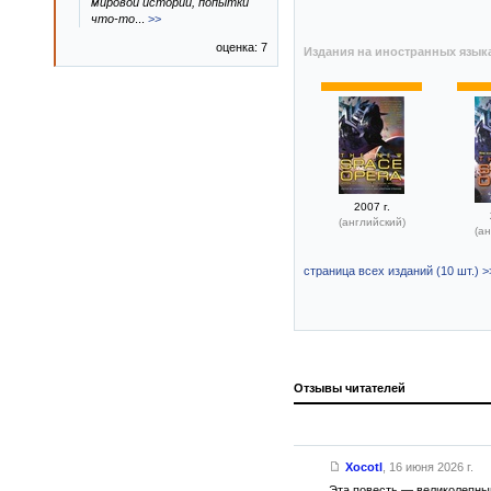
мировой истории, попытки
что-то
...
>>
оценка: 7
Издания на иностранных язык
2007 г.
(английский)
(ан
страница всех изданий (10 шт.) >
Отзывы читателей
Xocotl
,
16 июня 2026 г.
Эта повесть — великолепный