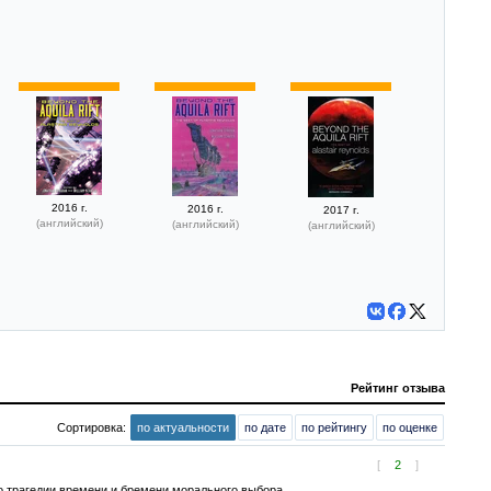
2016 г.
2016 г.
2017 г.
(английский)
(английский)
(английский)
Рейтинг отзыва
Сортировка:
по актуальности
по дате
по рейтингу
по оценке
[
2
]
 о трагедии времени и бремени морального выбора.