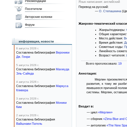
Рекомендации
Язык написания: английский
Перевод на русский:
Посетители
—
О. Степашкина
(Цв
Авторские колонки
Жанрово-тематический класс
Форум
Жанры/поджанры:
Общие характерис
Место действия:
В
информация, новости
Время действия:
Д
Сюжетные ходы:
П
6 августа 2026 г.
Линейность сюжет
Составлена библиография
Вероники
Возраст читателя:
Дж. Генри
Всего проголосовало:
19
5 августа 2026 г.
Составлена библиография
Махмуда
Эль-Сайеда
Аннотация:
Мерлин приземляется
4 августа 2026 г.
развития, к тому же разб
Составлена библиография
Маркуса
явившееся причиной поломк
Кливера
системы. Мерлин, оставшись
3 августа 2026 г.
Составлена библиография
Моники
Входит в:
Ким
— цикл
«Мерлин»
2 августа 2026 г.
— сборник
«Zima Blue and O
Составлена библиография
Вайшнави Патель
— антологию
«The New Spa