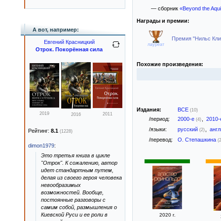
— сборник
«Beyond the Aquil
Награды и премии:
А вот, например:
Премия "Нильс Клим"
Евгений Красницкий
лауреат
Отрок. Покорённая сила
Похожие произведения:
Издания:
ВСЕ
(10)
2019
2011
2016
/период:
2000-е
,
2010
(4)
/языки:
русский
,
анг
(2)
Рейтинг:
8.1
(1228)
/перевод:
О. Степашкина
(
dimon1979
:
Это третья книга в цикле
"Отрок". К сожалению, автор
идет стандартным путем,
делая из своего героя человека
невообразимых
возможностей. Вообще,
постоянные разговоры с
самим собой, размышления о
Киевской Руси и ее роли в
2020 г.