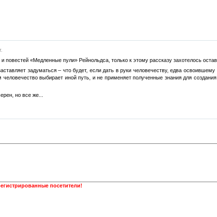
.
 и повестей «Медленные пули» Рейнольдса, только к этому рассказу захотелось остав
заставляет задуматься – что будет, если дать в руки человечеству, едва освоившем
м человечество выбирает иной путь, и не применяет полученные знания для создани
рен, но все же...
регистрированные посетители!