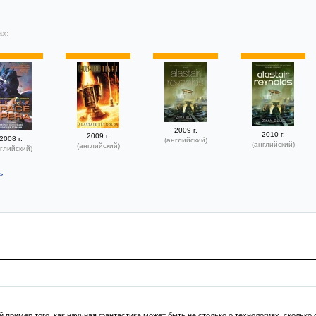
ах:
2009 г.
2010 г.
2009 г.
2008 г.
(английский)
(английский)
(английский)
глийский)
>
 пример того, как научная фантастика может быть не столько о технологиях, сколько