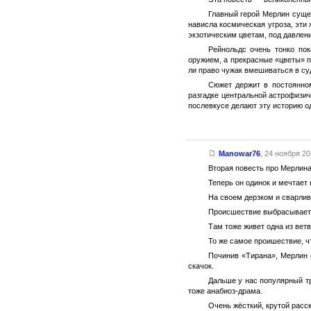
Главный герой Мерлин сущес
нависла космическая угроза, эти
экзотическим цветам, под давлен
Рейнольдс очень тонко пок
оружием, а прекрасные «цветы» 
ли право чужак вмешиваться в суд
Сюжет держит в постоянно
разгадке центральной астрофизич
послевкусе делают эту историю о
Manowar76
,
24 ноября 202
Вторая повесть про Мерлина
Теперь он одинок и мечтает
На своем дерзком и сварлив
Происшествие выбрасывает 
Там тоже живет одна из вет
То же самое проишествие, ч
Починив «Тирана», Мерлин 
скачок.
Дальше у нас популярный т
тоже анабиоз-драма.
Очень жёсткий, крутой расск