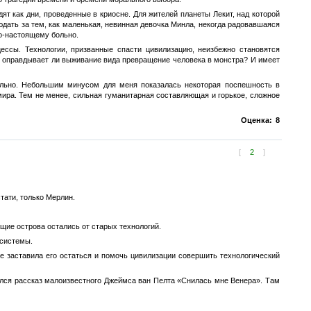
ят как дни, проведенные в криосне. Для жителей планеты Лекит, над которой
юдать за тем, как маленькая, невинная девочка Минла, некогда радовавшаяся
по-настоящему больно.
ессы. Технологии, призванные спасти цивилизацию, неизбежно становятся
: оправдывает ли выживание вида превращение человека в монстра? И имеет
льно. Небольшим минусом для меня показалась некоторая поспешность в
ира. Тем не менее, сильная гуманитарная составляющая и горькое, сложное
Оценка:
8
[
2
]
тати, только Мерлин.
щие острова остались от старых технологий.
 системы.
е заставила его остаться и помочь цивилизации совершить технологический
ился рассказ малоизвестного Джеймса ван Пелта «Снилась мне Венера». Там