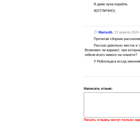
И даже луна-корабль.
9(ОТЛИЧНО)
Marisolb
,
23 апреля 2024 г
Прочитав сборник рассказов
Рассказ довольно жесток и 
Возможен ли вариант, при которо
гибели всего живого на планете?
У Рейнольдса исход закономе
Написать отзыв:
Писать отзывы могут только за