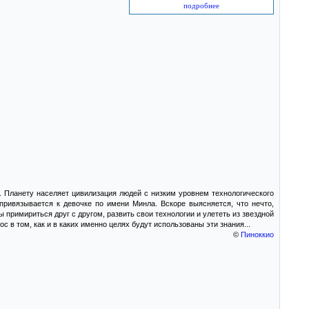
подробнее
. Планету населяет цивилизация людей с низким уровнем технологического
привязывается к девочке по имени Минла. Вскоре выясняется, что нечто,
примириться друг с другом, развить свои технологии и улететь из звездной
 в том, как и в каких именно целях будут использованы эти знания...
©
Пиноккио