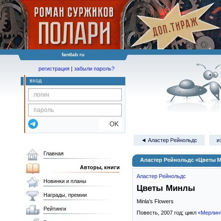
fantlab ru
регистрация
|
забыли пароль?
вход
OK
◄ Аластер Рейнольдс
и
Главная
Аластер Рейнольдс «Цветы 
Авторы, книги
Аластер Рейнольдс
Новинки и планы
Цветы Минлы
Награды, премии
Minla's Flowers
Рейтинги
Повесть,
2007
год; цикл
«Мерлин