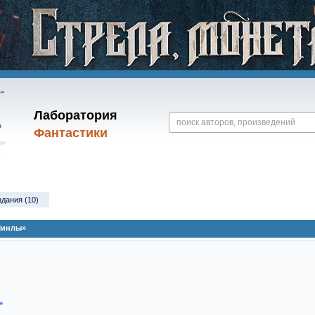
Лаборатория
Фантастики
здания (10)
Минлы»
»