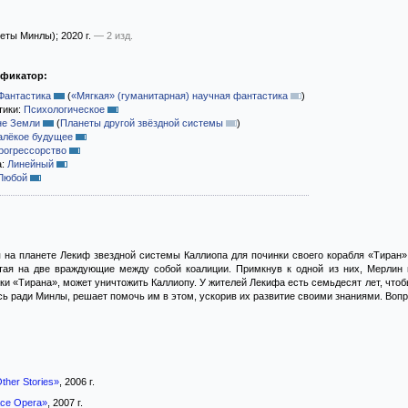
еты Минлы)
; 2020 г.
— 2 изд.
ификатор:
Фантастика
(
«Мягкая» (гуманитарная) научная фантастика
)
тики:
Психологическое
не Земли
(
Планеты другой звёздной системы
)
алёкое будущее
рогрессорство
а:
Линейный
Любой
 на планете Лекиф звездной системы Каллиопа для починки своего корабля «Тиран»
итая на две враждующие между собой коалиции. Примкнув к одной из них, Мерлин 
и «Тирана», может уничтожить Каллиопу. У жителей Лекифа есть семьдесят лет, чтобы 
 ради Минлы, решает помочь им в этом, ускорив их развитие своими знаниями. Вопрос
ther Stories»
, 2006 г.
ce Opera»
, 2007 г.