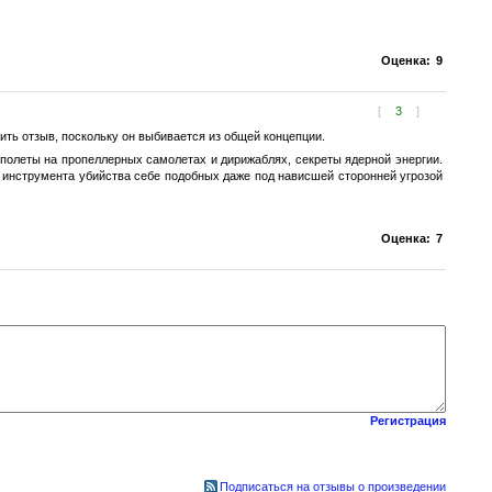
Оценка:
9
[
3
]
ить отзыв, поскольку он выбивается из общей концепции.
у полеты на пропеллерных самолетах и дирижаблях, секреты ядерной энергии.
я инструмента убийства себе подобных даже под нависшей сторонней угрозой
Оценка:
7
Регистрация
Подписаться на отзывы о произведении