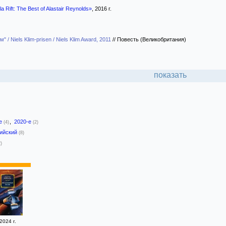
a Rift: The Best of Alastair Reynolds»
, 2016 г.
 / Niels Klim-prisen / Niels Klim Award, 2011
//
Повесть (Великобритания)
показать
-е
,
2020-е
(4)
(2)
лийский
(8)
2)
2024 г.