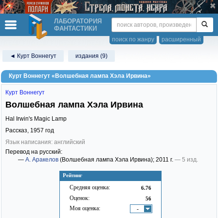
ЛАБОРАТОРИЯ
ФАНТАСТИКИ
поиск по жанру
расширенный
◄ Курт Воннегут
издания (9)
Курт Воннегут «Волшебная лампа Хэла Ирвина»
Курт Воннегут
Волшебная лампа Хэла Ирвина
Hal Irwin's Magic Lamp
Рассказ,
1957
год
Язык написания: английский
Перевод на русский:
—
А. Аракелов
(Волшебная лампа Хэла Ирвина)
; 2011 г.
— 5 изд.
Рейтинг
Средняя оценка:
6.76
Оценок:
56
Моя оценка:
-