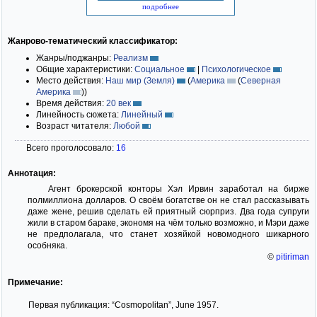
подробнее
Жанрово-тематический классификатор:
Жанры/поджанры:
Реализм
Общие характеристики:
Социальное
|
Психологическое
Место действия:
Наш мир (Земля)
(
Америка
(
Северная
Америка
)
)
Время действия:
20 век
Линейность сюжета:
Линейный
Возраст читателя:
Любой
Всего проголосовало:
16
Аннотация:
Агент брокерской конторы Хэл Ирвин заработал на бирже
полмиллиона долларов. О своём богатстве он не стал рассказывать
даже жене, решив сделать ей приятный сюрприз. Два года супруги
жили в старом бараке, экономя на чём только возможно, и Мэри даже
не предполагала, что станет хозяйкой новомодного шикарного
особняка.
©
pitiriman
Примечание:
Первая публикация: “Cosmopolitan”, June 1957.