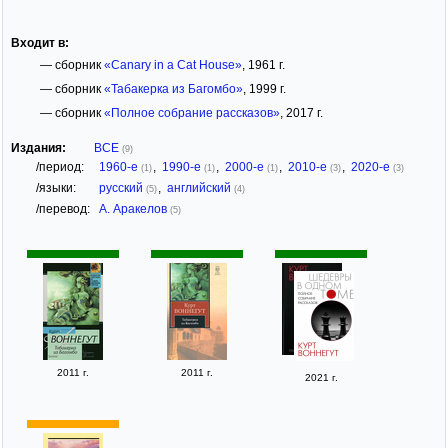
Входит в:
— сборник
«Canary in a Cat House»
, 1961 г.
— сборник
«Табакерка из Багомбо»
, 1999 г.
— сборник
«Полное собрание рассказов»
, 2017 г.
Издания:
ВСЕ
(9)
/период:
1960-е
,
1990-е
,
2000-е
,
2010-е
,
2020-е
(1)
(1)
(1)
(3)
(3)
/языки:
русский
,
английский
(5)
(4)
/перевод:
А. Аракелов
(5)
2011 г.
2011 г.
2021 г.