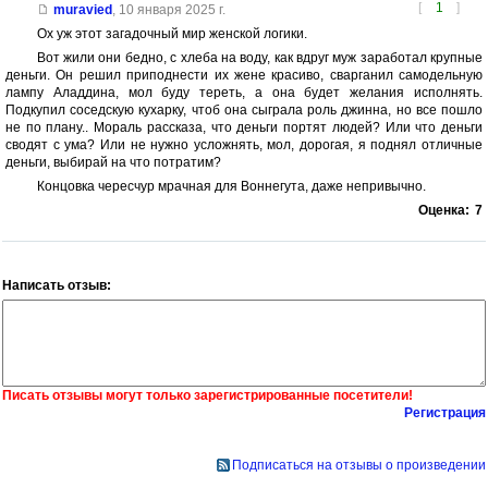
[
1
]
muravied
,
10 января 2025 г.
Ох уж этот загадочный мир женской логики.
Вот жили они бедно, с хлеба на воду, как вдруг муж заработал крупные
деньги. Он решил приподнести их жене красиво, сварганил самодельную
лампу Аладдина, мол буду тереть, а она будет желания исполнять.
Подкупил соседскую кухарку, чтоб она сыграла роль джинна, но все пошло
не по плану.. Мораль рассказа, что деньги портят людей? Или что деньги
сводят с ума? Или не нужно усложнять, мол, дорогая, я поднял отличные
деньги, выбирай на что потратим?
Концовка чересчур мрачная для Воннегута, даже непривычно.
Оценка:
7
Написать отзыв:
Писать отзывы могут только зарегистрированные посетители!
Регистрация
Подписаться на отзывы о произведении