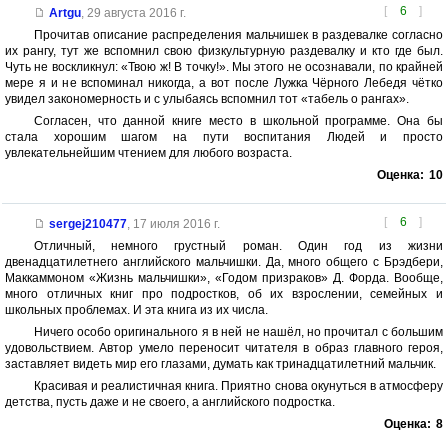
[
6
]
Artgu
,
29 августа 2016 г.
Прочитав описание распределения мальчишек в раздевалке согласно
их рангу, тут же вспомнил свою физкультурную раздевалку и кто где был.
Чуть не воскликнул: «Твою ж! В точку!». Мы этого не осознавали, по крайней
мере я и не вспоминал никогда, а вот после Лужка Чёрного Лебедя чётко
увидел закономерность и с улыбаясь вспомнил тот «табель о рангах».
Согласен, что данной книге место в школьной программе. Она бы
стала хорошим шагом на пути воспитания Людей и просто
увлекательнейшим чтением для любого возраста.
Оценка:
10
[
6
]
sergej210477
,
17 июля 2016 г.
Отличный, немного грустный роман. Один год из жизни
двенадцатилетнего английского мальчишки. Да, много общего с Брэдбери,
Маккаммоном «Жизнь мальчишки», «Годом призраков» Д. Форда. Вообще,
много отличных книг про подростков, об их взрослении, семейных и
школьных проблемах. И эта книга из их числа.
Ничего особо оригинального я в ней не нашёл, но прочитал с большим
удовольствием. Автор умело переносит читателя в образ главного героя,
заставляет видеть мир его глазами, думать как тринадцатилетний мальчик.
Красивая и реалистичная книга. Приятно снова окунуться в атмосферу
детства, пусть даже и не своего, а английского подростка.
Оценка:
8