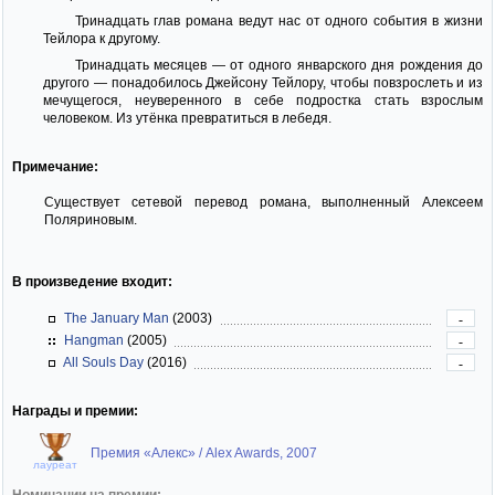
Тринадцать глав романа ведут нас от одного события в жизни
Тейлора к другому.
Тринадцать месяцев — от одного январского дня рождения до
другого — понадобилось Джейсону Тейлору, чтобы повзрослеть и из
мечущегося, неуверенного в себе подростка стать взрослым
человеком. Из утёнка превратиться в лебедя.
Примечание:
Существует сетевой перевод романа, выполненный Алексеем
Поляриновым.
В произведение входит:
The January Man
(2003)
-
Hangman
(2005)
-
All Souls Day
(2016)
-
Награды и премии:
Премия «Алекс» / Alex Awards, 2007
лауреат
Номинации на премии: