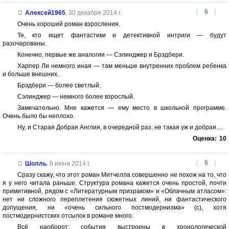
[
6
]
Алексей1965
,
30 декабря 2014 г.
Очень хороший роман взросления.
Те, кто ищет фантастики и детективной интриги — будут
разочарованы.
Конечно, первые же аналогии — Сэлинджер и Брэдбери.
Харпер Ли немного иная — там меньше внутренних проблем ребенка
и больше внешних.
Брэдбери — более светлый.
Сэлинджер — немного более взрослый.
Замечательно. Мне кажется — ему место в школьной программе.
Очень было бы неплохо.
Ну, и Старая Добрая Англия, в очередной раз, не такая уж и добрая....
Оценка:
10
[
6
]
Шолль
,
8 июня 2014 г.
Сразу скажу, что этот роман Митчелла совершенно не похож на то, что
я у него читала раньше. Структура романа кажется очень простой, почти
примитивной, рядом с «Литературным призраком» и «Облачным атласом»:
нет ни сложного переплетения сюжетных линий, ни фантастического
допущения, ни «очень сильного постмодернизма» (с), хотя
постмодернистских отсылок в романе много.
Всё наоборот: события выстроены в хронологической