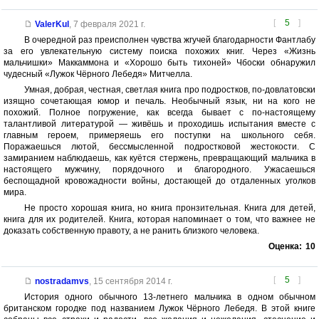
[
5
]
ValerKul
,
7 февраля 2021 г.
В очередной раз преисполнен чувства жгучей благодарности Фантлабу
за его увлекательную систему поиска похожих книг. Через «Жизнь
мальчишки» Маккаммона и «Хорошо быть тихоней» Чбоски обнаружил
чудесный «Лужок Чёрного Лебедя» Митчелла.
Умная, добрая, честная, светлая книга про подростков, по-довлатовски
изящно сочетающая юмор и печаль. Необычный язык, ни на кого не
похожий. Полное погружение, как всегда бывает с по-настоящему
талантливой литературой — живёшь и проходишь испытания вместе с
главным героем, примеряешь его поступки на школьного себя.
Поражаешься лютой, бессмысленной подростковой жестокости. С
замиранием наблюдаешь, как куётся стержень, превращающий мальчика в
настоящего мужчину, порядочного и благородного. Ужасаешься
беспощадной кровожадности войны, достающей до отдаленных уголков
мира.
Не просто хорошая книга, но книга пронзительная. Книга для детей,
книга для их родителей. Книга, которая напоминает о том, что важнее не
доказать собственную правоту, а не ранить близкого человека.
Оценка:
10
[
5
]
nostradamvs
,
15 сентября 2014 г.
История одного обычного 13-летнего мальчика в одном обычном
британском городке под названием Лужок Чёрного Лебедя. В этой книге