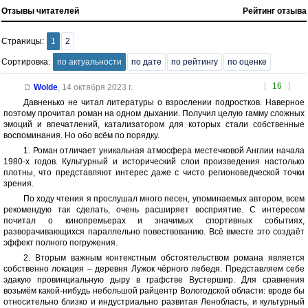
Отзывы читателей
Рейтинг отзыва
Страницы:
1
2
Сортировка:
по актуальности
по дате
по рейтингу
по оценке
[
16
]
Wolde
,
14 октября 2023 г.
Давненько не читал литературы о взрослении подростков. Наверное
поэтому прочитал роман на одном дыхании. Получил целую гамму сложных
эмоций и впечатлений, катализатором для которых стали собственные
воспоминания. Но обо всём по порядку.
1. Роман отличает уникальная атмосфера местечковой Англии начала
1980-х годов. Культурный и исторический слои произведения настолько
плотны, что представляют интерес даже с чисто регионоведческой точки
зрения.
По ходу чтения я прослушал много песен, упоминаемых автором, всем
рекомендую так сделать, очень расширяет восприятие. С интересом
почитал о кинопремьерах и значимых спортивных событиях,
разворачивающихся параллельно повествованию. Всё вместе это создаёт
эффект полного погружения.
2. Вторым важным контекстным обстоятельством романа является
собственно локация – деревня Лужок чёрного лебедя. Представляем себе
эдакую провинциальную дыру в графстве Вустершир. Для сравнения
возьмём какой-нибудь небольшой райцентр Вологодской области: вроде бы
относительно близко и индустриально развитая Ленобласть, и культурный