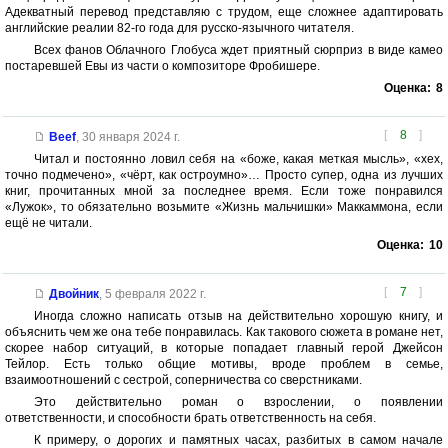
Адекватный перевод представляю с трудом, еще сложнее адаптировать
английские реалии 82-го года для русско-язычного читателя.
Всех фанов Облачного Глобуса ждет приятный сюрприз в виде камео
постаревшей Евы из части о композиторе Фробишере.
Оценка:
8
[
8
]
Beef
,
30 января 2024 г.
Читал и постоянно ловил себя на «боже, какая меткая мысль», «хех,
точно подмечено», «чёрт, как остроумно»… Просто супер, одна из лучших
книг, прочитанных мной за последнее время. Если тоже понравился
«Лужок», то обязательно возьмите «Жизнь мальчишки» Маккаммона, если
ещё не читали.
Оценка:
10
[
7
]
Двойник
,
5 февраля 2022 г.
Иногда сложно написать отзыв на действительно хорошую книгу, и
объяснить чем же она тебе понравилась. Как такового сюжета в романе нет,
скорее набор ситуаций, в которые попадает главный герой Джейсон
Тейлор. Есть только общие мотивы, вроде проблем в семье,
взаимоотношений с сестрой, соперничества со сверстниками.
Это действительно роман о взрослении, о появлении
ответственности, и способности брать ответственность на себя.
К примеру, о дорогих и памятных часах, разбитых в самом начале