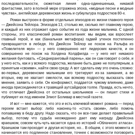
последовательности, сюжетная линия одна-одинешенька, никакой
фантастики, зато в полной мере отражена эпоха, «модные песни и модные
чувства», английская деревенская жизнь и субкультура подростков 80-х.
Роман выстроен в форме отдельных эпизодов из жизни главного героя
— Джейсона Тейлора. Эпизодов 13, столько же, сколько лет главному герою,
и каждый из них отражает одно событие из года жизни мальчика. С одной
стороны, это классический роман воспитания: мы видим, как взрослеет
главный герой, и как (банальная метафора) гадкий утенок постепенно
превращается в лебедя. Но Джейсон Тейлор не похож на Ральфа из
«Повелителя мух» — у него совершенно нет лидерских качеств, и он
совершенно не похож на Холдена Колдфилда — у него нет никакого
желания бунтовать. «Среднеранговый парень», как он сам говорит о себе, и
у него есть, как и у всякого подростка, желание быть даже не популярным, а
принятым «своими», найти свою среду. А вот сделать ему это очень сложно:
во-первых, деревенские мальчишки его третируют из-за заикания, а во
вторых, ему не хватает смелости, как всякому подростку, высказать свое
мнение, заявить о себе. Он конформист, поддается чужому влиянию, даже
иногда присоединяется к травящей аутсайдеров толпе. Правда, есть нечто,
что отличает Джейсона от остальных школьников — он пишет стихи и
публикует их под именем Элиот Боливар в местной газете.
И вот — мне кажется, что это и есть ключевой момент романа — перед
героем встает выбор: либо наконец-то «стать своим», либо помочь
попавшему в беду другу. Надо сказать, что он все-таки делает правильный
выбор, потому что судьба неожиданно дает ему награду. Джейсона
краешком, совсем чуть-чуть касается одна из историй «Облачного атласа».
Краешком там проходит и другая история, но... В общем, с этого момента и
начинается его подлинное становление, точнее с возможности поговорить