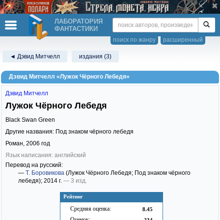
ЛАБОРАТОРИЯ
ФАНТАСТИКИ
поиск по жанру
расширенный
◄ Дэвид Митчелл
издания (3)
Дэвид Митчелл «Лужок Чёрного Лебедя»
Дэвид Митчелл
Лужок Чёрного Лебедя
Black Swan Green
Другие названия: Под знаком чёрного лебедя
Роман,
2006
год
Язык написания: английский
Перевод на русский:
—
Т. Боровикова
(Лужок Чёрного Лебедя; Под знаком чёрного
лебедя)
; 2014 г.
— 3 изд.
Рейтинг
Средняя оценка:
8.45
Оценок:
234