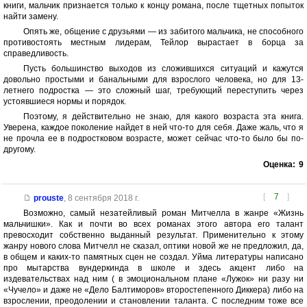
книги, мальчик признается только к концу романа, после тщетных попыток
найти замену.
Опять же, общение с друзьями — из забитого мальчика, не способного
противостоять местным лидерам, Тейлор вырастает в борца за
справедливость.
Пусть большинство выходов из сложившихся ситуаций и кажутся
довольно простыми и банальными для взрослого человека, но для 13-
летнего подростка — это сложный шаг, требующий переступить через
устоявшиеся нормы и порядок.
Поэтому, я действительно не знаю, для какого возраста эта книга.
Уверена, каждое поколение найдет в ней что-то для себя. Даже жаль, что я
не прочла ее в подростковом возрасте, может сейчас что-то было бы по-
другому.
Оценка:
9
[
7
]
prouste
,
8 сентября 2018 г.
Возможно, самый незатейливый роман Митчелла в жанре «Жизнь
мальчишки». Как и почти во всех романах этого автора его талант
превосходит собственно выданный результат. Применительно к этому
жанру нового слова Митчелл не сказал, оптики новой же не предложил, да,
в общем и каких-то памятных сцен не создал. Уйма литературы написано
про мытарства вундеркинда в школе и здесь акцент либо на
издевательствах над ним ( в эмоциональном плане «Лужок» ни разу ни
«Чучело» и даже не «Дело Балтиморов» второстепенного Диккера) либо на
взрослении, преодолении и становлении таланта. С последним тоже все