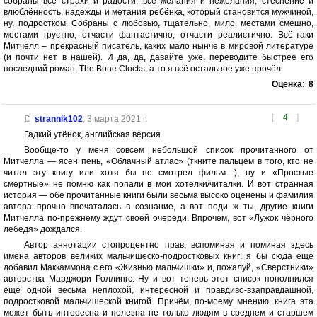
собраны все страхи и радости, все желания и нежелания, стеснение и
влюблённость, надежды и метания ребёнка, который становится мужчиной,
ну, подростком. Собраны с любовью, тщательно, мило, местами смешно,
местами грустно, отчасти фантастично, отчасти реалистично. Всё-таки
Митчелл – прекрасный писатель, каких мало нынче в мировой литературе
(и почти нет в нашей). И да, да, давайте уже, переводите быстрее его
последний роман, The Bone Clocks, а то я всё остальное уже прочёл.
Оценка:
8
[
4
]
strannik102
,
3 марта 2021 г.
Гадкий утёнок, английская версия
Вообще-то у меня совсем небольшой список прочитанного от
Митчелла — ясен пень, «Облачный атлас» (ткните пальцем в того, кто не
читал эту книгу или хотя бы не смотрел фильм…), ну и «Простые
смертные» не помню как попали в мои хотелки/читалки. И вот странная
история — обе прочитанные книги были весьма высоко оценены и фамилия
автора прочно впечаталась в сознание, а вот поди ж ты, другие книги
Митчелла по-прежнему ждут своей очереди. Впрочем, вот «Лужок чёрного
лебедя» дождался.
Автор аннотации стопроцентно прав, вспоминая и поминая здесь
имена авторов великих мальчишеско-подростковых книг; я бы сюда ещё
добавил Маккаммона с его «Жизнью мальчишки» и, пожалуй, «Сверстники»
авторства Марджори Роллингс. Ну и вот теперь этот список пополнился
ещё одной весьма неплохой, интересной и правдиво-взаправдашной,
подростковой мальчишеской книгой. Причём, по-моему мнению, книга эта
может быть интересна и полезна не только людям в среднем и старшем