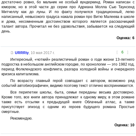
достаточно ровно, бо мальчик не особый вундеркинд. Роман написан с
юмором, но в этой части до серии про Адриана Молла Сью Таунсенд
Митчеллу как до луны. И по факту получился традиционный, легко
написанный, невысокого градуса накала роман про Витю Малеева в школе
и дома, несомненным достоинством которого является рассказчицкий
талант автора. Прочитал не без удовольствия, забывается на следующий
день.
Оценка:
6
[
6
]
URRRiy
,
10 мая 2017 г.
Интересный, «чоткий» реалистичный роман о годе жизни 13-летнего
подростка в небольшом английском городке, по хронологии — это 1982 год,
период Фолклендского конфликта, разгара холодной войны и очередного
кризиса капитализма.
По возрасту главный герой совпадает с автором, возможно ряд
событий автобиографичен, видимо поэтому текст отлично воспринимается.
Все перипетии школы, быта, семьи переданы весьма достоверно.
Кроме того, все книги автора принадлежат к одному миру, в этом романе
также есть отсылки к предыдущей книге Облачный атлас, а также
присутствует эпизод с одним из героев будущего романа Простые
смертные.
Рекомендую.
Оценка:
10