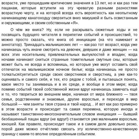
возрасте, уже прошедшим критические значения в 13 лет, но и как раз тем
пацанам, которые вступили на эту чреватую разными разностями
возрастную черту, и на которой всегда есть вероятность как неопытному
начинающему канатоходцу сверзиться вниз макушкой и быть освистанным
и окружающими, и своим собственным «Я».
О чём же книга? Ну, если не раскрывать сюжетные ходы и не
посвящать будущего читателя в перипетии событий и происшествий, то
можно просто сказать, что книга об инициации (на что намекает и
аннотатор). Тринадцать мальчишеских лет — как раз тот возраст, когда уже
начинаешь чуть иначе смотреть на девочек, девушек и даже женщин — на
всех этих носительниц привлекательных выпуклостей и впадин; когда
ночами начинают сниться странные томительные смутные сны, которые
может быть не всегда и вспомнишь, но которые уже могут оставить свой
отпечаток на мальчишеском ночном белье; когда начинаешь не просто
толкаться/суетиться среди своих сверстников и сверстниц, а уже как-то
оценивать и самого себя, и тех, кто рядом с тобой, и пытаешься понять,
какое место ты занимаешь и в их среде, и вообще в этом мире; когда
помимо событий твоей собственной жизни вдруг начинаешь замечать ещё
и то, что твориться во внешнем мире, начиная от мира ближнего — твоя
семья, родственники и знакомые, другие взрослые, и переходя в мир
большой — чем заняты твоя страна и твой народ… И вот как раз примерно
в этом возрасте и происходит та самая перемена, которую иногда и
называют таинственно-многозначительным словом инициация — бывший
безбашенный пацан вдруг (не вдруг!) становится уже маленьким взрослым,
юношей. Как правило, происходит такое и в самом деле довольно резко,
порой даже можно отчётливо связать эту количественно-качественную
границу с каким-то вполне определённым событием.