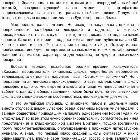
наверное. Значит роман останется в памяти не очередной английской
книжкой, совершенствующей навык чтения, но артефактом,
сопровождавшим счастливые и трагичные события жизни. Подумав о
которых, невольно вспомню митчеллов «Лужок черного лебедя».
Мне нелегко далось чтение. Не знаю, на какую часть причина в
непривычности калейдоскопа декораций и гаджетов, с которых
приходилось читать; на какую — в том, что написана она подростковым
сленгом. Даже не так: герой — подросток из английской глубинки начала 80-
х, но он еще и поэт. Повествование от первого лица. Потому жаргон
проблемных тинейджеров перемежается высоким штилем и метафоричной
манерой выражаться, характерной для человека, не чуждого поэтических
прозрений.
Добавьте изрядно позабытые реалии времени: калькуляторы
«Кассио», проигрыватели виниловых дисков, черно-белые переносные
телевизоры, электронные наручные часы «Сейко» — вспомнили? Но с
поправкой на английскость происходящего. То есть, мальчик ходит в школу
примерно в одно со мной время и школа эта такая же неперспективная в
табели о рангах учебных заведений, какой была моя, но это английская
школа с ее специфическими особенностями, неочевидными для меня.
И это английская глубинка. С викарием; пабом и школьным кафе
вместо столовой; домом у лесного озера, овеянном мрачными легендами; с
тайным обществом, приводящим на память одновременно Робин Гуда и ку-
клукс-клан. И во всем этом нужно ориентироваться. Ну согласитесь, не имея
представления о классно-урочной системе Британии, трудно воспринять
поэму героя-третьеклассника, опубликованную в парижском литературном
журнале. А зная, что первый класс средней школы считается у них с
одиннадцати лет, вполне себе проникаешься.Просто очень талантливый