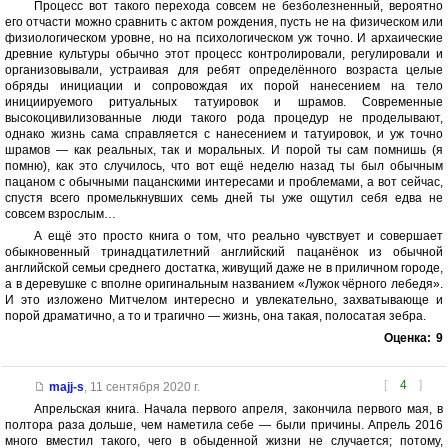
Процесс вот такого перехода совсем не безболезненный, вероятно
его отчасти можно сравнить с актом рождения, пусть не на физическом или
физиологическом уровне, но на психологическом уж точно. И архаические
древние культуры обычно этот процесс контролировали, регулировали и
организовывали, устраивая для ребят определённого возраста целые
обряды инициации и сопровождая их порой нанесением на тело
инициируемого ритуальных татуировок и шрамов. Современные
высокоцивилизованные люди такого рода процедур не проделывают,
однако жизнь сама справляется с нанесением и татуировок, и уж точно
шрамов — как реальных, так и моральных. И порой ты сам помнишь (я
помню), как это случилось, что вот ещё неделю назад ты был обычным
пацаном с обычными пацанскими интересами и проблемами, а вот сейчас,
спустя всего промелькнувших семь дней ты уже ощутил себя едва не
совсем взрослым…
А ещё это просто книга о том, что реально чувствует и совершает
обыкновенный тринадцатилетний английский пацанёнок из обычной
английской семьи среднего достатка, живущий даже не в приличном городе,
а в деревушке с вполне оригинальным названием «Лужок чёрного лебедя».
И это изложено Митчелом интересно и увлекательно, захватывающе и
порой драматично, а то и трагично — жизнь, она такая, полосатая зебра.
Оценка:
9
[
4
]
majj-s
,
11 сентября 2020 г.
Апрельская книга. Начала первого апреля, закончила первого мая, в
полтора раза дольше, чем наметила себе — были причины. Апрель 2016
много вместил такого, чего в обыденной жизни не случается; потому,