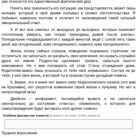
уже относится его единственный фактический друг.
Понять всю трагичность его ситуации, как представляется, может лишь
человек, который в своё время побывал в схожих обстоятельствах. Я
побывал, наверное поэтому и получил от произведения такой сильный
эмоциональный ответ.
5. И вот она «жизнь» от выходных до выходных, которые начинают
«потихоньку умирать, как только приходишь домой после школы».
Понедельник «подкрадывается с каждой минутой, ведя с собой пять таких
дней, как сегодняшний, хуже сегодняшнего, намного хуже сегодняшнего».
Жизнь полна тайных страхов, поведение подчинено стратегии: не
оступиться, не запнуться, не раскрыть свои увлечения, не назвать случайно
друга по имени. Подростка одолевает тревога, забыться просто
невозможно. Не с кем поговорить об этом. Стена отчуждения дома.
Родителям важно лишь услышать от тебя «всё нормально». Сестре не до
тебя, у неё своя жизнь, в которой ты в лучшем случае досадная помеха.
6. Важно, что в книге нет какого-либо педагогического начала (это вам
не Крапивин), нет рецептов изменения своей жизни к лучшему. Но нет и
непроглядной мглы.
Джейсон – конформист, пытающийся выжить и не скатиться
окончательно до состояния «глиста», обиженного, о которого для
самоутверждения будут вытирать ноги другие «омеги».
Спойлер (раскрытие сюжета)
(кликните по нему, чтобы увидеть)
Он дойдёт до самого дна, но пробудет там, к счастью, недолго.
Трудное взросление.