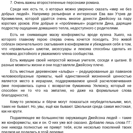
7. Очень важны второстепенные персонажи романа.
Среди них есть те, о которых можно уверенно сказать «мир не без
добрых людей». Например рельефная и интересная Ева ван Утрив де
Кроммелинк, которой удаётся очень многое донести Джейсону за пару
коротких уроков. Или добрые и «проблемные» родители Дина, дарящие
подростку ощущение домашнего тепла, недоступного с родителями.
Есть не снимающие маску конформисты вроде кузена Хьюго, на
которого главному герою сперва очень хочется походить. Это живой
соблазн окончательного скатывания в конформизм и убеждения себя в том,
что «правильные» шмотки, аксессуары и лексика способны сделать из
человека достойного и уважаемого члена сообщества.
Есть живущие своей непростой жизнью учителя, соседи и цыгане. В
разные моменты жизни и они подставляли Джейсону плечо.
Есть местные деревенские «альфы» – редуцированные до павианов
человекообразные приматы, чьей единственной жизненной ценностью
является место в иерархии, поддерживаемое ценой расчеловечивания
(мне понравилась сцена с возвратом бумажника Уилкоксу, который не
способен не то что на эмпатию, но даже на формальные слова
благодарности).
Кому-то уилкоксы и бёрчи могут показаться неубедительными, мол,
таких не бывает. Но, увы, ещё как бывают. Школьная среда самая жестокая,
как ни крути.
Подавляющее же большинство окружающих Джейсона людей – такие
же конформисты, как и он. О них уже всё сказано. Добавлю лишь слова ГГ:
они никогда полностью не примут тебя, если несколько поколений твоих
предков не родились в этой деревне.