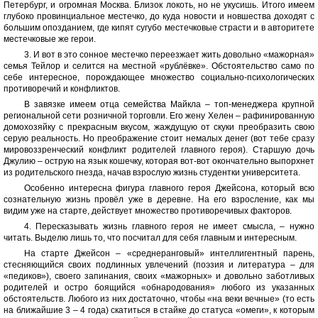
Петербург, и огромная Москва. Близок локоть, но не укусишь. Итого имеем
глубоко провинциальное местечко, до куда новости и новшества доходят с
большим опозданием, где кипят сугубо местечковые страсти и в авторитете
местечковые же герои.
3. И вот в это сонное местечко переезжает жить довольно «мажорная»
семья Тейлор и селится на местной «рублёвке». Обстоятельство само по
себе интересное, порождающее множество социально-психологических
противоречий и конфликтов.
В завязке имеем отца семейства Майкла – топ-менеджера крупной
региональной сети розничной торговли. Его жену Хелен – рафинированную
домохозяйку с прекрасным вкусом, жаждущую от скуки преобразить свою
серую реальность. Но преображение стоит немалых денег (вот тебе сразу
мировоззренческий конфликт родителей главного героя). Старшую дочь
Джулию – острую на язык кошечку, которая вот-вот окончательно выпорхнет
из родительского гнезда, начав взрослую жизнь студентки университета.
Особенно интересна фигура главного героя Джейсона, который всю
сознательную жизнь провёл уже в деревне. На его взросление, как мы
видим уже на старте, действует множество противоречивых факторов.
4. Пересказывать жизнь главного героя не имеет смысла, – нужно
читать. Выделю лишь то, что посчитал для себя главным и интересным.
На старте Джейсон – «среднеранговый» интеллигентный парень,
стесняющийся своих подлинных увлечений (поэзия и литература – для
«педиков»), своего запинания, своих «мажорных» и довольно заботливых
родителей и остро боящийся «обнародования» любого из указанных
обстоятельств. Любого из них достаточно, чтобы «на веки вечные» (то есть
на ближайшие 3 – 4 года) скатиться в стайке до статуса «омеги», к которым