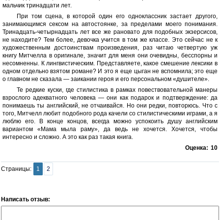
мальчик тринадцати лет.
При том сцена, в которой один его одноклассник застает другого,
занимающимся сексом на автостоянке, за пределами моего понимания.
Тринадцать-четырнадцать лет все же рановато для подобных экзерсисов,
не находите? Тем более, девочка учится в том же классе. Это сейчас не к
художественным достоинствам произведения, раз читаю четвертую уж
книгу Митчелла в оригинале, значит для меня они очевидны, бесспорны и
несомненны. К лингвистическим. Представляете, какое смешение лексики в
одном отдельно взятом романе? И это я еще цыган не вспомнила; это еще
о главном не сказала — заикании героя и его персональном «душителе».
Те редкие куски, где стилистика в рамках повествовательной манеры
взрослого адекватного человека — они как подарок и подтверждение: да
понимаешь ты английский, не отчаивайся. Но они редки, повторюсь. Что с
того, Митчелл любит подобного рода качели со стилистическими играми, а я
люблю его. В конце концов, всегда можно успокоить душу английским
вариантом «Мама мыла раму», да ведь не хочется. Хочется, чтобы
интересно и сложно. А это как раз такая книга.
Оценка:
10
Страницы:
1
2
Написать отзыв: