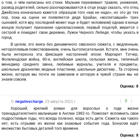
о том, о чём написаны его стихи. Мальчик переживает травлю, унижения,
развод родителей, сильно разочаровывается в отце (надо сказать, что отец
Джейсона изначально кажется образцом того «как не надо», но это до тех
пор, пока на сцене не появляется дядя Брайан, «воспитавший» трех
сыновей, хотя вру, последний может еще и будет человеком) однако в конце
концов получает признание одноклассников, первый поцелуй, мирится с
сестрой и покидает свою деревню, Лужок Черного Лебедя, чтобы уехать в
город.
В целом, это книга без динамичного сквозного сюжета, с медленным,
неторопливым повествованием, очень бытописательная. Кстати, мне очень
была интересна эта фиксация настроений эпохи: Маргарет Тэтчер,
Фолклендская война, 80-е, английская школа, сельская жизнь, типичный
менеджер среднего звена, любимые журналы, учителя и предметы,
школьные дразнилки, модные пластинки, школьные дискотеки... Та сторона
жизни, которую мы почти не замечаем и которую в чужой стране мы не
знаем совсем.
Оценка:
8
[
5
]
negativecharge
,
23 августа 2021 г.
Хороший, крепкий роман для взрослых о годе жизни
тринадцатилетнего мальчишки в Англии 1982-го. Помогает вспомнить свои
подростковые годы, что всегда полезно, когда есть дети. Сюжета как такого
нет, есть отрывки из жизни как знаковые события года. Бонусом идёт
множество бытовых деталей того времени.
Оценка:
8