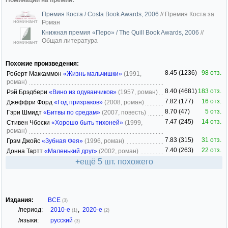
Премия Коста / Costa Book Awards, 2006
//
Премия Коста за
номинант
Роман
Книжная премия «Перо» / The Quill Book Awards, 2006
//
Общая литература
номинант
Похожие произведения:
8.45 (1236)
98 отз.
Роберт Маккаммон
«Жизнь мальчишки»
(1991,
роман)
8.40 (4681)
183 отз.
Рэй Брэдбери
«Вино из одуванчиков»
(1957, роман)
7.82 (177)
16 отз.
Джеффри Форд
«Год призраков»
(2008, роман)
8.70 (47)
5 отз.
Гэри Шмидт
«Битвы по средам»
(2007, повесть)
7.47 (245)
14 отз.
Стивен Чбоски
«Хорошо быть тихоней»
(1999,
роман)
7.83 (315)
31 отз.
Грэм Джойс
«Зубная Фея»
(1996, роман)
7.40 (263)
22 отз.
Донна Тартт
«Маленький друг»
(2002, роман)
+ещё 5 шт. похожего
Издания:
ВСЕ
(3)
/период:
2010-е
,
2020-е
(1)
(2)
/языки:
русский
(3)