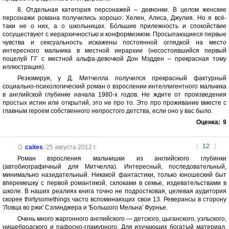
8. Отдельная категория персонажей – девчонки. В целом женские
персонажи романа получились хорошо: Хелен, Алиса, Джулия. Но я всё-
таки не о них, а о школьницах. Бóльшие прилежность и спокойствие
сосуществуют с иерархичностью и конформизмом. Просыпающиеся первые
чувства и сексуальность искажены постоянной оглядкой на место
интересного мальчика в местной иерархии (несостоявшийся первый
поцелуй ГГ с местной альфа-девочкой Дон Мэдден – прекрасная тому
иллюстрация).
Резюмируя, у Д. Митчелла получился прекрасный фактурный
социально-психологический роман о взрослении интеллигентного мальчика
в английской глубинке начала 1980-х годов. Не ждите от произведения
простых истин или открытий, это не про то. Это про проживание вместе с
главным героем собственного непростого детства, если оно у вас было.
Оценка:
9
[
12
]
caites
,
25 августа 2012 г.
Роман взросления мальчишки из английского глубинки
(автобиографичный для Митчелла). Интересный, последовательный,
минимально назидательный. Никакой фантастики, только юношеский быт
вперемешку с первой романтикой, склоками в семье, издевательствами в
школе. В наших реалиях книга точно не подростковая, целевая аудитория
скорее thirtysomethings часто вспоминающих свои 13. Реверансы в сторону
'Ловца во ржи' Сэлинджера и 'Большого Мельна' Фурнье.
Очень много жаргонного английского — детского, цыганского, уэльского,
нищебродского и пафосно-гламурного. Для изучающих богатый материал.