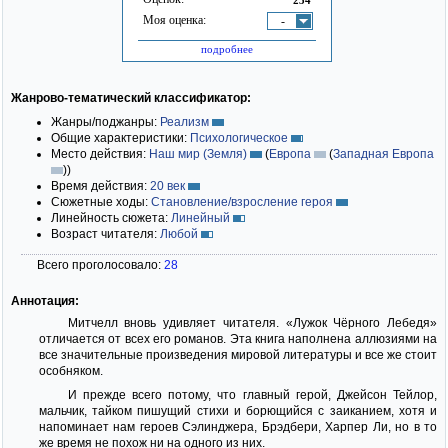
Моя оценка:
-
подробнее
Жанрово-тематический классификатор:
Жанры/поджанры:
Реализм
Общие характеристики:
Психологическое
Место действия:
Наш мир (Земля)
(
Европа
(
Западная Европа
)
)
Время действия:
20 век
Сюжетные ходы:
Становление/взросление героя
Линейность сюжета:
Линейный
Возраст читателя:
Любой
Всего проголосовало:
28
Аннотация:
Митчелл вновь удивляет читателя. «Лужок Чёрного Лебедя»
отличается от всех его романов. Эта книга наполнена аллюзиями на
все значительные произведения мировой литературы и все же стоит
особняком.
И прежде всего потому, что главный герой, Джейсон Тейлор,
мальчик, тайком пишущий стихи и борющийся с заиканием, хотя и
напоминает нам героев Сэлинджера, Брэдбери, Харпер Ли, но в то
же время не похож ни на одного из них.