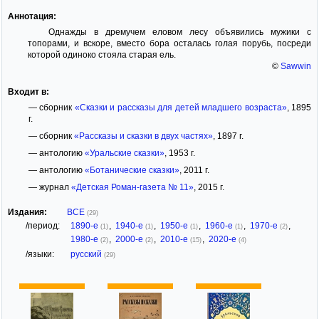
Аннотация:
Однажды в дремучем еловом лесу объявились мужики с
топорами, и вскоре, вместо бора осталась голая порубь, посреди
которой одиноко стояла старая ель.
©
Sawwin
Входит в:
— сборник
«Сказки и рассказы для детей младшего возраста»
, 1895
г.
— сборник
«Рассказы и сказки в двух частях»
, 1897 г.
— антологию
«Уральские сказки»
, 1953 г.
— антологию
«Ботанические сказки»
, 2011 г.
— журнал
«Детская Роман-газета № 11»
, 2015 г.
Издания:
ВСЕ
(29)
/период:
1890-е
,
1940-е
,
1950-е
,
1960-е
,
1970-е
,
(1)
(1)
(1)
(1)
(2)
1980-е
,
2000-е
,
2010-е
,
2020-е
(2)
(2)
(15)
(4)
/языки:
русский
(29)