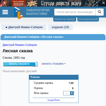
ЛАБОРАТОРИЯ
ФАНТАСТИКИ
поиск по жанру
расширенный
◄ Дмитрий Мамин-Сибиряк
издания (29)
Дмитрий Мамин-Сибиряк «Лесная сказка»
Дмитрий Мамин-Сибиряк
Лесная сказка
Сказка,
1891
год
скачать отрывок >
читать отрывок
Язык написания: русский
Рейтинг
Средняя оценка:
7.00
Оценок:
8
Моя оценка:
-
подробнее