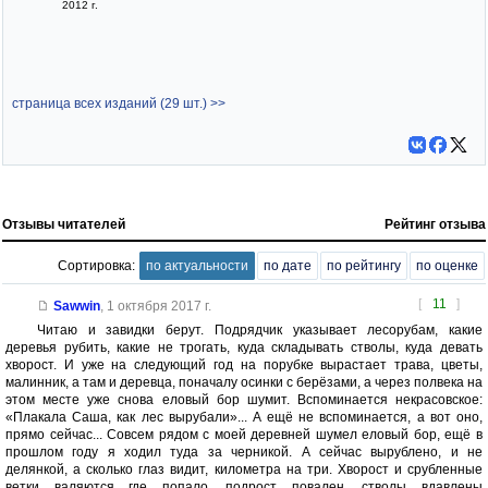
2012 г.
страница всех изданий (29 шт.) >>
Отзывы читателей
Рейтинг отзыва
Сортировка:
по актуальности
по дате
по рейтингу
по оценке
[
11
]
Sawwin
,
1 октября 2017 г.
Читаю и завидки берут. Подрядчик указывает лесорубам, какие
деревья рубить, какие не трогать, куда складывать стволы, куда девать
хворост. И уже на следующий год на порубке вырастает трава, цветы,
малинник, а там и деревца, поначалу осинки с берёзами, а через полвека на
этом месте уже снова еловый бор шумит. Вспоминается некрасовское:
«Плакала Саша, как лес вырубали»... А ещё не вспоминается, а вот оно,
прямо сейчас... Совсем рядом с моей деревней шумел еловый бор, ещё в
прошлом году я ходил туда за черникой. А сейчас вырублено, и не
делянкой, а сколько глаз видит, километра на три. Хворост и срубленные
ветки валяются где попало, подрост повален, стволы вдавлены