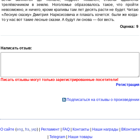
трелёвочником в землю. Ноголомье образовалось такое, что пройти
невозможно, и ничего, кроме крапивы там лет десять расти не будет. Читаю
«Лесную сказку» Дмитрия Нарксисовича и плакать хочется: были же когда-
то у нас вот такие лесные сказки. А будут ли снова — бог весть.
Оценка:
9
Написать отзыв:
Писать отзывы могут только зарегистрированные посетители!
Регистрация
Подписаться на отзывы о произведении
О сайте
(
eng
,
fra
,
укр
) |
Регламент
|
FAQ
|
Контакты
|
Наши награды
|
ВКонтакте
|
Telegram
|
Наши товары