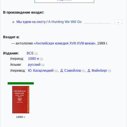
В произведение входит:
Мы едем на охоту
/
A-Hunting We Will Go
-
Входит в:
— антологию
«Английская комедия XVII-XVIII веков»
, 1989 г.
Издания:
ВСЕ
(1)
/период:
1980-е
(1)
/языки:
русский
(1)
/перевод:
Ю. Кагарлицкий
,
Д. Самойлов
,
Д. Файнберг
(1)
(1)
(1)
1989 г.