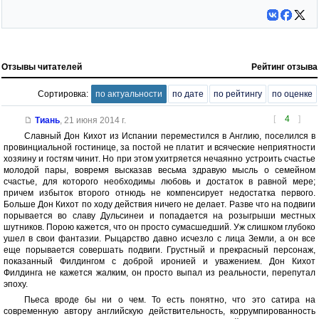
Отзывы читателей
Рейтинг отзыва
Сортировка:
по актуальности
по дате
по рейтингу
по оценке
[
4
]
Тиань
,
21 июня 2014 г.
Славный Дон Кихот из Испании переместился в Англию, поселился в
провинциальной гостинице, за постой не платит и всяческие неприятности
хозяину и гостям чинит. Но при этом ухитряется нечаянно устроить счастье
молодой пары, вовремя высказав весьма здравую мысль о семейном
счастье, для которого необходимы любовь и достаток в равной мере;
причем избыток второго отнюдь не компенсирует недостатка первого.
Больше Дон Кихот по ходу действия ничего не делает. Разве что на подвиги
порывается во славу Дульсинеи и попадается на розыгрыши местных
шутников. Порою кажется, что он просто сумасшедший. Уж слишком глубоко
ушел в свои фантазии. Рыцарство давно исчезло с лица Земли, а он все
еще порывается совершать подвиги. Грустный и прекрасный персонаж,
показанный Филдингом с доброй иронией и уважением. Дон Кихот
Филдинга не кажется жалким, он просто выпал из реальности, перепутал
эпоху.
Пьеса вроде бы ни о чем. То есть понятно, что это сатира на
современную автору английскую действительность, коррумпированность