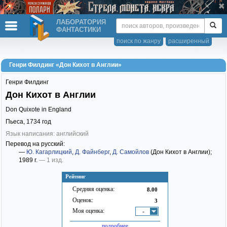
ЛАБОРАТОРИЯ
ФАНТАСТИКИ
поиск по жанру
расширенный
Генри Филдинг «Дон Кихот в Англии»
Генри Филдинг
Дон Кихот в Англии
Don Quixote in England
Пьеса,
1734
год
Язык написания: английский
Перевод на русский:
—
Ю. Кагарлицкий
,
Д. Файнберг
,
Д. Самойлов
(Дон Кихот в Англии)
;
1989 г.
— 1 изд.
Рейтинг
Средняя оценка:
8.00
Оценок:
3
Моя оценка:
-
подробнее