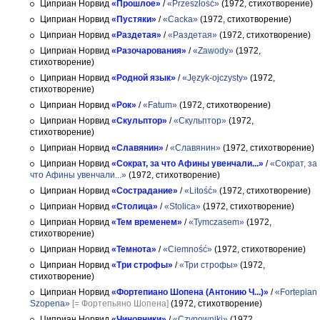
Циприан Норвид
«Прошлое»
/
«Przeszłość»
(1972, стихотворение)
Циприан Норвид
«Пустяки»
/
«Cacka»
(1972, стихотворение)
Циприан Норвид
«Раздетая»
/
«Раздетая»
(1972, стихотворение)
Циприан Норвид
«Разочарования»
/
«Zawody»
(1972,
стихотворение)
Циприан Норвид
«Родной язык»
/
«Język-ojczysty»
(1972,
стихотворение)
Циприан Норвид
«Рок»
/
«Fatum»
(1972, стихотворение)
Циприан Норвид
«Скульптор»
/
«Скульптор»
(1972,
стихотворение)
Циприан Норвид
«Славянин»
/
«Славянин»
(1972, стихотворение)
Циприан Норвид
«Сократ, за что Афины увенчали...»
/
«Сократ, за
что Афины увенчали...»
(1972, стихотворение)
Циприан Норвид
«Сострадание»
/
«Litość»
(1972, стихотворение)
Циприан Норвид
«Столица»
/
«Stolica»
(1972, стихотворение)
Циприан Норвид
«Тем временем»
/
«Tymczasem»
(1972,
стихотворение)
Циприан Норвид
«Темнота»
/
«Ciemność»
(1972, стихотворение)
Циприан Норвид
«Три строфы»
/
«Три строфы»
(1972,
стихотворение)
Циприан Норвид
«Фортепиано Шопена (Антонию Ч...)»
/
«Fortepian
Szopena»
[= Фортепьяно Шопена]
(1972, стихотворение)
Циприан Норвид
«Чиновники»
/
«Czynowniki»
(1972,