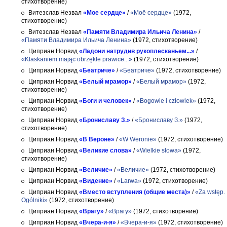
стихотворение)
Витезслав Незвал
«Мое сердце»
/
«Моё сердце»
(1972,
стихотворение)
Витезслав Незвал
«Памяти Владимира Ильича Ленина»
/
«Памяти Владимира Ильича Ленина»
(1972, стихотворение)
Циприан Норвид
«Ладони натрудив рукоплесканьем...»
/
«Klaskaniem mając obrzękłe prawice...»
(1972, стихотворение)
Циприан Норвид
«Беатриче»
/
«Беатриче»
(1972, стихотворение)
Циприан Норвид
«Белый мрамор»
/
«Белый мрамор»
(1972,
стихотворение)
Циприан Норвид
«Боги и человек»
/
«Bogowie i człowiek»
(1972,
стихотворение)
Циприан Норвид
«Брониславу З.»
/
«Брониславу З.»
(1972,
стихотворение)
Циприан Норвид
«В Вероне»
/
«W Weronie»
(1972, стихотворение)
Циприан Норвид
«Великие слова»
/
«Wielkie słowa»
(1972,
стихотворение)
Циприан Норвид
«Величие»
/
«Величие»
(1972, стихотворение)
Циприан Норвид
«Видение»
/
«Larwa»
(1972, стихотворение)
Циприан Норвид
«Вместо вступления (общие места)»
/
«Za wstęp.
Ogólniki»
(1972, стихотворение)
Циприан Норвид
«Врагу»
/
«Врагу»
(1972, стихотворение)
Циприан Норвид
«Вчера-и-я»
/
«Вчера-и-я»
(1972, стихотворение)