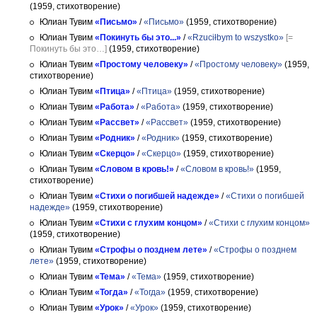
(1959, стихотворение)
Юлиан Тувим
«Письмо»
/
«Письмо»
(1959, стихотворение)
Юлиан Тувим
«Покинуть бы это...»
/
«Rzuciłbym to wszystko»
[=
Покинуть бы это…]
(1959, стихотворение)
Юлиан Тувим
«Простому человеку»
/
«Простому человеку»
(1959,
стихотворение)
Юлиан Тувим
«Птица»
/
«Птица»
(1959, стихотворение)
Юлиан Тувим
«Работа»
/
«Работа»
(1959, стихотворение)
Юлиан Тувим
«Рассвет»
/
«Рассвет»
(1959, стихотворение)
Юлиан Тувим
«Родник»
/
«Родник»
(1959, стихотворение)
Юлиан Тувим
«Скерцо»
/
«Скерцо»
(1959, стихотворение)
Юлиан Тувим
«Словом в кровь!»
/
«Словом в кровь!»
(1959,
стихотворение)
Юлиан Тувим
«Стихи о погибшей надежде»
/
«Стихи о погибшей
надежде»
(1959, стихотворение)
Юлиан Тувим
«Стихи с глухим концом»
/
«Стихи с глухим концом»
(1959, стихотворение)
Юлиан Тувим
«Строфы о позднем лете»
/
«Строфы о позднем
лете»
(1959, стихотворение)
Юлиан Тувим
«Тема»
/
«Тема»
(1959, стихотворение)
Юлиан Тувим
«Тогда»
/
«Тогда»
(1959, стихотворение)
Юлиан Тувим
«Урок»
/
«Урок»
(1959, стихотворение)