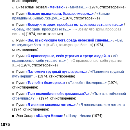
стихотворение)
Витезслав Незвал
«Мечтаю»
/
«Мечтаю...»
(1974, стихотворение)
Руми
«Бываю правдивым, бываю лжецом...»
/
«Бываю
правдивым, бываю лжецом...»
(1974, стихотворение)
Руми
«Всему, что зрим, прообраз есть, основа есть вне нас...»
/
«Всему, что зрим, прообраз есть...»
[= «Всему, что зрим, прообраз
есть...»]
(1974, стихотворение)
Руми
«Вы, взыскующие бога средь небесной синевы...»
/
«Вы,
взыскующие бога...»
[= «Вы, взыскующие бога...»]
(1974,
стихотворение)
Руми
«О правоверные, себя утратил я среди людей...»
/
«О
правоверные, себя утратил я...»
[= «О правоверные, себя утратил
я...»]
(1974, стихотворение)
Руми
«Паломник трудный путь вершит...»
/
«Паломник трудный
путь вершит...»
(1974, стихотворение)
Руми
«То любят безмерно...»
/
«То любят безмерно...»
(1974,
стихотворение)
Руми
«Ты к возлюбленной стремишься?..»
/
«Ты к возлюбленной
стремишься?..»
(1974, стихотворение)
Руми
«Я ловчим соколом летел...»
/
«Я ловчим соколом летел...»
(1974, стихотворение)
Энн Хогарт
«Шалун Никки»
/
«Шалун Никки»
(1974)
1975