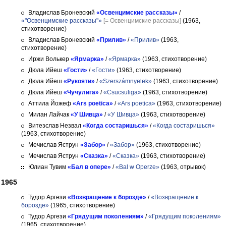
Владислав Броневский
«Освенцимские рассказы»
/
«"Освенцимские рассказы"»
[= Освенцимские рассказы]
(1963,
стихотворение)
Владислав Броневский
«Прилив»
/
«Прилив»
(1963,
стихотворение)
Иржи Волькер
«Ярмарка»
/
«Ярмарка»
(1963, стихотворение)
Дюла Ийеш
«Гости»
/
«Гости»
(1963, стихотворение)
Дюла Ийеш
«Рукояти»
/
«Szerszámnyelek»
(1963, стихотворение)
Дюла Ийеш
«Чучулига»
/
«Csucsuliga»
(1963, стихотворение)
Аттила Йожеф
«Ars poetica»
/
«Ars poetica»
(1963, стихотворение)
Милан Лайчак
«У Шивца»
/
«У Шивца»
(1963, стихотворение)
Витезслав Незвал
«Когда состаришься»
/
«Когда состаришься»
(1963, стихотворение)
Мечислав Яструн
«Забор»
/
«Забор»
(1963, стихотворение)
Мечислав Яструн
«Сказка»
/
«Сказка»
(1963, стихотворение)
Юлиан Тувим
«Бал в опере»
/
«Bal w Operze»
(1963, отрывок)
1965
Тудор Аргези
«Возвращение к борозде»
/
«Возвращение к
борозде»
(1965, стихотворение)
Тудор Аргези
«Грядущим поколениям»
/
«Грядущим поколениям»
(1965, стихотворение)