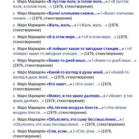
Маро Маркарян
«В пустом поле, в голом поле…»
/
«В пустом
поле, в голом поле…»
(1976, стихотворение)
Маро Маркарян
«Валит хлопьями снежок…»
/
«Валит хлопьями
снежок…»
(1976, стихотворение)
Маро Маркарян
«Жаль, жаль…»
/
«Жаль, жаль…»
(1976,
стихотворение)
Маро Маркарян
«И в этом мире…»
/
«И в этом мире…»
(1976,
стихотворение)
Маро Маркарян
«И поймает какая-то звёздная станция…»
/
«И
поймает какая-то звёздная станция…»
(1976, стихотворение)
Маро Маркарян
«Каких-то дней иных…»
/
«Каких-то дней иных…»
(1976, стихотворение)
Маро Маркарян
«Какой-то взгляд в душе моей…»
/
«Какой-то
взгляд в душе моей…»
(1976, стихотворение)
Маро Маркарян
«Кто знает…»
/
«Кто знает…»
(1976,
стихотворение)
Маро Маркарян
«Может, в тех краях далёких…»
/
«Может, в тех
краях далёких…»
(1976, стихотворение)
Маро Маркарян
«На лёгком воздухе блестя…»
/
«На лёгком
воздухе блестя…»
(1976, стихотворение)
Маро Маркарян
«Объяснять это сыну бессмысленно…»
/
«Объяснять это сыну бессмысленно…»
(1976, стихотворение)
Маро Маркарян
«Спи, усни…»
/
«Спи, усни…»
(1976,
стихотворение)