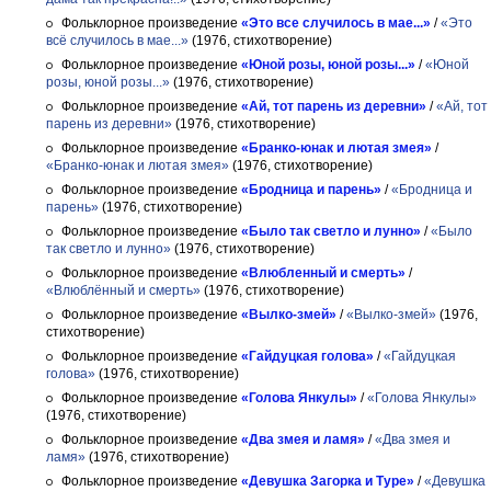
Фольклорное произведение
«Это все случилось в мае...»
/
«Это
всё случилось в мае...»
(1976, стихотворение)
Фольклорное произведение
«Юной розы, юной розы...»
/
«Юной
розы, юной розы...»
(1976, стихотворение)
Фольклорное произведение
«Ай, тот парень из деревни»
/
«Ай, тот
парень из деревни»
(1976, стихотворение)
Фольклорное произведение
«Бранко-юнак и лютая змея»
/
«Бранко-юнак и лютая змея»
(1976, стихотворение)
Фольклорное произведение
«Бродница и парень»
/
«Бродница и
парень»
(1976, стихотворение)
Фольклорное произведение
«Было так светло и лунно»
/
«Было
так светло и лунно»
(1976, стихотворение)
Фольклорное произведение
«Влюбленный и смерть»
/
«Влюблённый и смерть»
(1976, стихотворение)
Фольклорное произведение
«Вылко-змей»
/
«Вылко-змей»
(1976,
стихотворение)
Фольклорное произведение
«Гайдуцкая голова»
/
«Гайдуцкая
голова»
(1976, стихотворение)
Фольклорное произведение
«Голова Янкулы»
/
«Голова Янкулы»
(1976, стихотворение)
Фольклорное произведение
«Два змея и ламя»
/
«Два змея и
ламя»
(1976, стихотворение)
Фольклорное произведение
«Девушка Загорка и Туре»
/
«Девушка