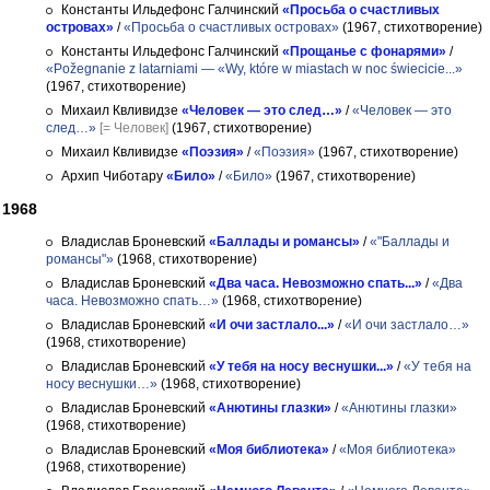
Константы Ильдефонс Галчинский
«Просьба о счастливых
островах»
/
«Просьба о счастливых островах»
(1967, стихотворение)
Константы Ильдефонс Галчинский
«Прощанье с фонарями»
/
«Požegnanie z latarniami — «Wy, które w miastach w noc świecicie...»
(1967, стихотворение)
Михаил Квливидзе
«Человек — это след…»
/
«Человек — это
след…»
[= Человек]
(1967, стихотворение)
Михаил Квливидзе
«Поэзия»
/
«Поэзия»
(1967, стихотворение)
Архип Чиботару
«Било»
/
«Било»
(1967, стихотворение)
1968
Владислав Броневский
«Баллады и романсы»
/
«"Баллады и
романсы"»
(1968, стихотворение)
Владислав Броневский
«Два часа. Невозможно спать...»
/
«Два
часа. Невозможно спать…»
(1968, стихотворение)
Владислав Броневский
«И очи застлало...»
/
«И очи застлало…»
(1968, стихотворение)
Владислав Броневский
«У тебя на носу веснушки...»
/
«У тебя на
носу веснушки…»
(1968, стихотворение)
Владислав Броневский
«Анютины глазки»
/
«Анютины глазки»
(1968, стихотворение)
Владислав Броневский
«Моя библиотека»
/
«Моя библиотека»
(1968, стихотворение)