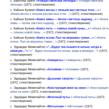
Бертольт Брехт
«Рождественская легенда»
/
«Рождественская
легенда»
(1972, стихотворение)
Кайсын Кулиев
«Книга весны с пеньем рассветных птах…»
/
«Книга весны с пеньем рассветных птах…»
(1972, стихотворение)
Кайсын Кулиев
«Книга зимы — белее светлых надежд…»
/
«Книга
зимы — белее светлых надежд…»
(1972, стихотворение)
Кайсын Кулиев
«Книга лета — сиянье новой луны…»
/
«Книга лета
— сиянье новой луны…»
(1972, стихотворение)
Кайсын Кулиев
«Книга осени. Пал на вершины туман…»
/
«Книга
осени. Пал на вершины туман…»
(1972, стихотворение)
Эдуардас Межелайтис
«"...Вдруг послышится ночью, когда в
абажуре..."»
/
«"...Вдруг послышится ночью, когда в абажуре..."»
(1972,
стихотворение)
Эдуардас Межелайтис
«Акварель»
/
«Акварель»
(1972,
стихотворение)
Эдуардас Межелайтис
«Алхимик»
/
«Алхимик»
(1972,
стихотворение)
Эдуардас Межелайтис
«Дыхание смерти»
/
«Дыхание смерти»
(1972, стихотворение)
Эдуардас Межелайтис
«Конструкция инея на окне»
/
«Конструкция
инея на окне»
(1972, стихотворение)
Эдуардас Межелайтис
«Млечный путь»
/
«Млечный путь»
(1972,
стихотворение)
Эдуардас Межелайтис
«Мотыльки»
/
«Мотыльки»
(1972,