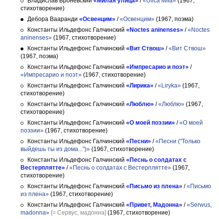
Владислав Броневский
«Милая улица»
/
«Ulica Miła»
(1967,
стихотворение)
Дебора Вааранди
«Освенцим»
/
«Освенцим»
(1967, поэма)
Константы Ильдефонс Галчинский
«Noctes aninenses»
/
«Noctes
aninenses»
(1967, стихотворение)
Константы Ильдефонс Галчинский
«Вит Ствош»
/
«Вит Ствош»
(1967, поэма)
Константы Ильдефонс Галчинский
«Импресарио и поэт»
/
«Импресарио и поэт»
(1967, стихотворение)
Константы Ильдефонс Галчинский
«Лирика»
/
«Liryka»
(1967,
стихотворение)
Константы Ильдефонс Галчинский
«Люблю»
/
«Люблю»
(1967,
стихотворение)
Константы Ильдефонс Галчинский
«О моей поэзии»
/
«О моей
поэзии»
(1967, стихотворение)
Константы Ильдефонс Галчинский
«Песни»
/
«Песни ("Только
выйдешь ты из дома...")»
(1967, стихотворение)
Константы Ильдефонс Галчинский
«Песнь о солдатах с
Вестерплятте»
/
«Песнь о солдатах с Вестерплятте»
(1967,
стихотворение)
Константы Ильдефонс Галчинский
«Письмо из плена»
/
«Письмо
из плена»
(1967, стихотворение)
Константы Ильдефонс Галчинский
«Привет, Мадонна»
/
«Serwus,
madonna»
[= Сервус, мадонна]
(1967, стихотворение)