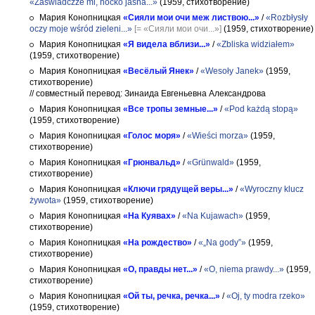
«Zaświadczże mi, nocko jasna...»
(1959, стихотворение)
Мария Конопницкая
«Сияли мои очи меж листвою...»
/
«Rozbłysły
oczy moje wśród zieleni...»
[= «Сияли мои очи...»]
(1959, стихотворение)
Мария Конопницкая
«Я видела вблизи...»
/
«Zbliska widziałem»
(1959, стихотворение)
Мария Конопницкая
«Весёлый Янек»
/
«Wesoły Janek»
(1959,
стихотворение)
// совместный перевод: Зинаида Евгеньевна Александрова
Мария Конопницкая
«Все тропы земные...»
/
«Pod każdą stopą»
(1959, стихотворение)
Мария Конопницкая
«Голос моря»
/
«Wieści morza»
(1959,
стихотворение)
Мария Конопницкая
«Грюнвальд»
/
«Grünwald»
(1959,
стихотворение)
Мария Конопницкая
«Ключи грядущей веры...»
/
«Wyroczny klucz
żywota»
(1959, стихотворение)
Мария Конопницкая
«На Куявах»
/
«Na Kujawach»
(1959,
стихотворение)
Мария Конопницкая
«На рождество»
/
«„Na gody”»
(1959,
стихотворение)
Мария Конопницкая
«О, правды нет...»
/
«O, niema prawdy...»
(1959,
стихотворение)
Мария Конопницкая
«Ой ты, речка, речка...»
/
«Oj, ty modra rzeko»
(1959, стихотворение)