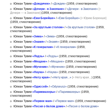
Юлиан Тувим
«Дождичек»
/
«Дождик»
(1959, стихотворение)
Юлиан Тувим
«Дочери - в Закопане»
/
«Дочери - в Закопане»
[=
Дочери — в Закопане]
(1959, стихотворение)
Юлиан Тувим
«Ежи Борейше»
/
«Ежи Борейше»
[= Юрию Боренше]
(1959, стихотворение)
Юлиан Тувим
«За круглым столом»
/
«За круглым столом»
(1959,
стихотворение)
Юлиан Тувим
«Зима»
/
«Зима»
(1959, стихотворение)
Юлиан Тувим
«Знамя»
/
«Знамя»
(1959, стихотворение)
Юлиан Тувим
«К генералам»
/
«К генералам»
(1959,
стихотворение)
Юлиан Тувим
«Лодзь»
/
«Лодзь»
(1959, стихотворение)
Юлиан Тувим
«Мещане»
/
«Мещане»
(1959, стихотворение)
Юлиан Тувим
«Мученик»
/
«Мученик»
(1959, стихотворение)
Юлиан Тувим
«Наука»
/
«Наука»
(1959, стихотворение)
Юлиан Тувим
«Нету края»
/
«Нету края...»
[= Нету края...]
(1959,
стихотворение)
Юлиан Тувим
«Одиссей»
/
«Odyseusz»
(1959, стихотворение)
Юлиан Тувим
«Парикмахеры»
/
«Парикмахеры»
(1959,
стихотворение)
Юлиан Тувим
«Первое мая»
/
«Первое мая»
(1959, стихотворение)
Юлиан Тувим
«Песня о белом доме»
/
«Песня о белом доме»