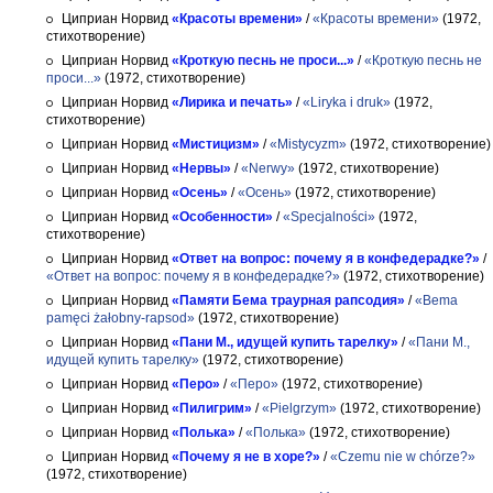
Циприан Норвид
«Красоты времени»
/
«Красоты времени»
(1972,
стихотворение)
Циприан Норвид
«Кроткую песнь не проси...»
/
«Кроткую песнь не
проси...»
(1972, стихотворение)
Циприан Норвид
«Лирика и печать»
/
«Liryka i druk»
(1972,
стихотворение)
Циприан Норвид
«Мистицизм»
/
«Mistycyzm»
(1972, стихотворение)
Циприан Норвид
«Нервы»
/
«Nerwy»
(1972, стихотворение)
Циприан Норвид
«Осень»
/
«Осень»
(1972, стихотворение)
Циприан Норвид
«Особенности»
/
«Specjalności»
(1972,
стихотворение)
Циприан Норвид
«Ответ на вопрос: почему я в конфедерадке?»
/
«Ответ на вопрос: почему я в конфедерадке?»
(1972, стихотворение)
Циприан Норвид
«Памяти Бема траурная рапсодия»
/
«Bema
pamęci żałobny-rapsod»
(1972, стихотворение)
Циприан Норвид
«Пани М., идущей купить тарелку»
/
«Пани М.,
идущей купить тарелку»
(1972, стихотворение)
Циприан Норвид
«Перо»
/
«Перо»
(1972, стихотворение)
Циприан Норвид
«Пилигрим»
/
«Pielgrzym»
(1972, стихотворение)
Циприан Норвид
«Полька»
/
«Полька»
(1972, стихотворение)
Циприан Норвид
«Почему я не в хоре?»
/
«Czemu nie w chórze?»
(1972, стихотворение)