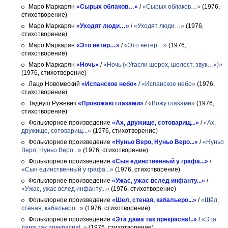
Маро Маркарян
«Сырых облаков…»
/
«Сырых облаков…»
(1976,
стихотворение)
Маро Маркарян
«Уходят люди…»
/
«Уходят люди…»
(1976,
стихотворение)
Маро Маркарян
«Это ветер…»
/
«Это ветер…»
(1976,
стихотворение)
Маро Маркарян
«Ночь»
/
«Ночь («Угасли шорох, шелест, звук…»)»
(1976, стихотворение)
Лацо Новомеский
«Испанское небо»
/
«Испанское небо»
(1976,
стихотворение)
Тадеуш Ружевич
«Провожаю глазами»
/
«Вожу глазами»
(1976,
стихотворение)
Фольклорное произведение
«Ах, дружище, сотоварищ...»
/
«Ах,
дружище, сотоварищ...»
(1976, стихотворение)
Фольклорное произведение
«Нуньо Веро, Нуньо Веро...»
/
«Нуньо
Веро, Нуньо Веро...»
(1976, стихотворение)
Фольклорное произведение
«Сын единственный у графа...»
/
«Сын единственный у графа...»
(1976, стихотворение)
Фольклорное произведение
«Ужас, ужас вслед инфанту...»
/
«Ужас, ужас вслед инфанту...»
(1976, стихотворение)
Фольклорное произведение
«Шел, стеная, кабальеро...»
/
«Шёл,
стеная, кабальеро...»
(1976, стихотворение)
Фольклорное произведение
«Эта дама так прекрасна!..»
/
«Эта
дама так прекрасна!..»
(1976, стихотворение)