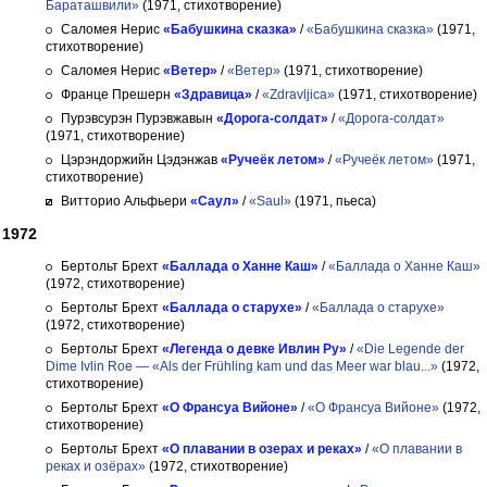
Бараташвили»
(1971, стихотворение)
Саломея Нерис
«Бабушкина сказка»
/
«Бабушкина сказка»
(1971,
стихотворение)
Саломея Нерис
«Ветер»
/
«Ветер»
(1971, стихотворение)
Франце Прешерн
«Здравица»
/
«Zdravljica»
(1971, стихотворение)
Пурэвсурэн Пурэвжавын
«Дорога-солдат»
/
«Дорога-солдат»
(1971, стихотворение)
Цэрэндоржийн Цэдэнжав
«Ручеёк летом»
/
«Ручеёк летом»
(1971,
стихотворение)
Витторио Альфьери
«Саул»
/
«Saul»
(1971, пьеса)
1972
Бертольт Брехт
«Баллада о Ханне Каш»
/
«Баллада о Ханне Каш»
(1972, стихотворение)
Бертольт Брехт
«Баллада о старухе»
/
«Баллада о старухе»
(1972, стихотворение)
Бертольт Брехт
«Легенда о девке Ивлин Ру»
/
«Die Legende der
Dime Ivlin Roe — «Als der Frühling kam und das Meer war blau...»
(1972,
стихотворение)
Бертольт Брехт
«О Франсуа Вийоне»
/
«О Франсуа Вийоне»
(1972,
стихотворение)
Бертольт Брехт
«О плавании в озерах и реках»
/
«О плавании в
реках и озёрах»
(1972, стихотворение)