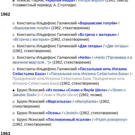
Алексис Парнис
«Крылья Икара»
/
«Φτερά Ικάρου»
(1961, пьеса)
// совместный перевод: А. Столтидис
1962
Константы Ильдефонс Галчинский
«Варшавские голуби»
/
«Варшавские голуби»
(1962, стихотворение)
Константы Ильдефонс Галчинский
«Встреча с матерью»
/
«Встреча с матерью»
(1962, стихотворение)
Константы Ильдефонс Галчинский
«Две гитары»
/
«Две гитары»
(1962, стихотворение)
Константы Ильдефонс Галчинский
«Небо»
/
«Небо ("Проживаю я в
мрачном квартале...")»
(1962, стихотворение)
Константы Ильдефонс Галчинский
«Пасхальная ночь Иоганна
Себастьяна Баха»
/
«Пасхальная ночь Иоганна Себастьяна Баха»
[=
Праздничная ночь Иоганна Себастьяна Баха; Праздничная ночь
Иоганна-Себастьяна Баха]
(1962, стихотворение)
Бруно Ясенский
«Из поэмы «Слово о Якубе Шеле»
/
«Slowo o
Jakubie Szeli»
[= Слово о Якубе Шеле]
(1962, поэма)
Бруно Ясенский
«Марсельеза»
/
«Marsylianka»
(1962,
стихотворение)
Бруно Ясенский
«Осень»
/
«Jesień»
(1962, стихотворение)
Бруно Ясенский
«Послевоенный псалом»
/
«Psalm powojenny»
(1962, стихотворение)
1963