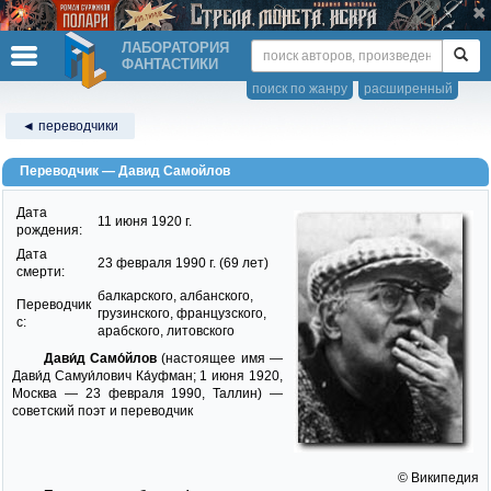
ЛАБОРАТОРИЯ
ФАНТАСТИКИ
поиск по жанру
расширенный
◄ переводчики
Переводчик — Давид Самойлов
Дата
11 июня 1920 г.
рождения:
Дата
23 февраля 1990 г. (69 лет)
смерти:
балкарского, албанского,
Переводчик
грузинского, французского,
c:
арабского, литовского
Дави́д Само́йлов
(настоящее имя —
Дави́д Самуи́лович Ка́уфман; 1 июня 1920,
Москва — 23 февраля 1990, Таллин) —
советский поэт и переводчик
© Википедия