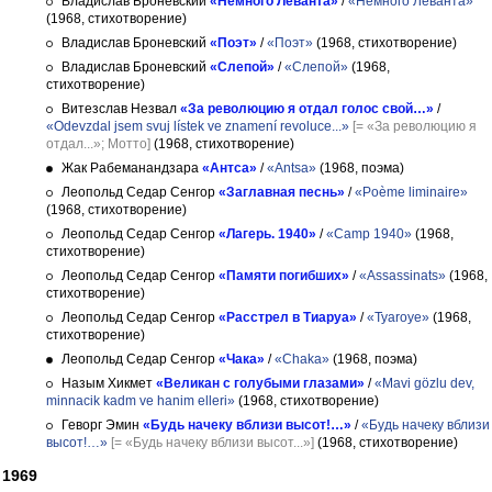
Владислав Броневский
«Немного Леванта»
/
«Немного Леванта»
(1968, стихотворение)
Владислав Броневский
«Поэт»
/
«Поэт»
(1968, стихотворение)
Владислав Броневский
«Слепой»
/
«Слепой»
(1968,
стихотворение)
Витезслав Незвал
«За революцию я отдал голос свой…»
/
«Odevzdal jsem svuj lístek ve znamení revoluce...»
[= «За революцию я
отдал...»; Мотто]
(1968, стихотворение)
Жак Рабеманандзара
«Антса»
/
«Antsa»
(1968, поэма)
Леопольд Седар Сенгор
«Заглавная песнь»
/
«Poème liminaire»
(1968, стихотворение)
Леопольд Седар Сенгор
«Лагерь. 1940»
/
«Camp 1940»
(1968,
стихотворение)
Леопольд Седар Сенгор
«Памяти погибших»
/
«Assassinats»
(1968,
стихотворение)
Леопольд Седар Сенгор
«Расстрел в Тиаруа»
/
«Tyaroye»
(1968,
стихотворение)
Леопольд Седар Сенгор
«Чака»
/
«Chaka»
(1968, поэма)
Назым Хикмет
«Великан с голубыми глазами»
/
«Mavi gözlu dev,
minnacik kadm ve hanim elleri»
(1968, стихотворение)
Геворг Эмин
«Будь начеку вблизи высот!…»
/
«Будь начеку вблизи
высот!…»
[= «Будь начеку вблизи высот...»]
(1968, стихотворение)
1969