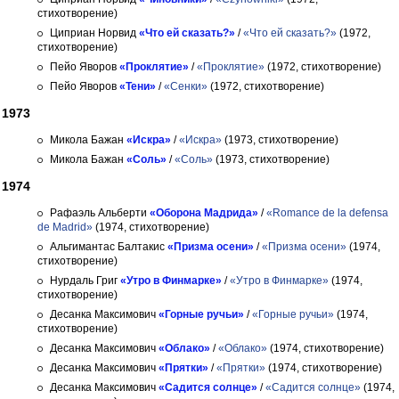
стихотворение)
Циприан Норвид
«Что ей сказать?»
/
«Что ей сказать?»
(1972,
стихотворение)
Пейо Яворов
«Проклятие»
/
«Проклятие»
(1972, стихотворение)
Пейо Яворов
«Тени»
/
«Сенки»
(1972, стихотворение)
1973
Микола Бажан
«Искра»
/
«Искра»
(1973, стихотворение)
Микола Бажан
«Соль»
/
«Соль»
(1973, стихотворение)
1974
Рафаэль Альберти
«Оборона Мадрида»
/
«Romance de la defensa
de Madrid»
(1974, стихотворение)
Альгимантас Балтакис
«Призма осени»
/
«Призма осени»
(1974,
стихотворение)
Нурдаль Григ
«Утро в Финмарке»
/
«Утро в Финмарке»
(1974,
стихотворение)
Десанка Максимович
«Горные ручьи»
/
«Горные ручьи»
(1974,
стихотворение)
Десанка Максимович
«Облако»
/
«Облако»
(1974, стихотворение)
Десанка Максимович
«Прятки»
/
«Прятки»
(1974, стихотворение)
Десанка Максимович
«Садится солнце»
/
«Садится солнце»
(1974,