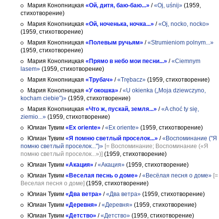
Мария Конопницкая
«Ой, дитя, баю-баю...»
/
«Oj, uśnij»
(1959,
стихотворение)
Мария Конопницкая
«Ой, ноченька, ночка...»
/
«Oj, nocko, nocko»
(1959, стихотворение)
Мария Конопницкая
«Полевым ручьям»
/
«Strumieniom polnym...»
(1959, стихотворение)
Мария Конопницкая
«Прямо в небо мои песни...»
/
«Ciemnym
lasem»
(1959, стихотворение)
Мария Конопницкая
«Трубач»
/
«Trębacz»
(1959, стихотворение)
Мария Конопницкая
«У окошка»
/
«U okienka („Moja dziewczyno,
kocham ciebie”)»
(1959, стихотворение)
Мария Конопницкая
«Что ж, пускай, земля...»
/
«A choć ty się,
ziemio...»
(1959, стихотворение)
Юлиан Тувим
«Ex oriente»
/
«Ex oriente»
(1959, стихотворение)
Юлиан Тувим
«Я помню светлый проселок...»
/
«Воспоминание ("Я
помню светлый проселок...")»
[= Воспоминание; Воспоминание («Я
помню светлый проселок...»)]
(1959, стихотворение)
Юлиан Тувим
«Акация»
/
«Акация»
(1959, стихотворение)
Юлиан Тувим
«Веселая песнь о доме»
/
«Весёлая песня о доме»
[=
Веселая песня о доме]
(1959, стихотворение)
Юлиан Тувим
«Два ветра»
/
«Два ветра»
(1959, стихотворение)
Юлиан Тувим
«Деревня»
/
«Деревня»
(1959, стихотворение)
Юлиан Тувим
«Детство»
/
«Детство»
(1959, стихотворение)