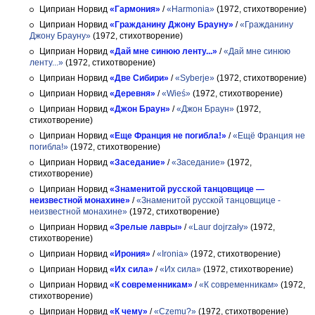
Циприан Норвид
«Гармония»
/
«Harmonia»
(1972, стихотворение)
Циприан Норвид
«Гражданину Джону Брауну»
/
«Гражданину
Джону Брауну»
(1972, стихотворение)
Циприан Норвид
«Дай мне синюю ленту...»
/
«Дай мне синюю
ленту...»
(1972, стихотворение)
Циприан Норвид
«Две Сибири»
/
«Syberje»
(1972, стихотворение)
Циприан Норвид
«Деревня»
/
«Wieś»
(1972, стихотворение)
Циприан Норвид
«Джон Браун»
/
«Джон Браун»
(1972,
стихотворение)
Циприан Норвид
«Еще Франция не погибла!»
/
«Ещё Франция не
погибла!»
(1972, стихотворение)
Циприан Норвид
«Заседание»
/
«Заседание»
(1972,
стихотворение)
Циприан Норвид
«Знаменитой русской танцовщице —
неизвестной монахине»
/
«Знаменитой русской танцовщице -
неизвестной монахине»
(1972, стихотворение)
Циприан Норвид
«Зрелые лавры»
/
«Laur dojrzały»
(1972,
стихотворение)
Циприан Норвид
«Ирония»
/
«Ironia»
(1972, стихотворение)
Циприан Норвид
«Их сила»
/
«Их сила»
(1972, стихотворение)
Циприан Норвид
«К современникам»
/
«К современникам»
(1972,
стихотворение)
Циприан Норвид
«К чему»
/
«Czemu?»
(1972, стихотворение)