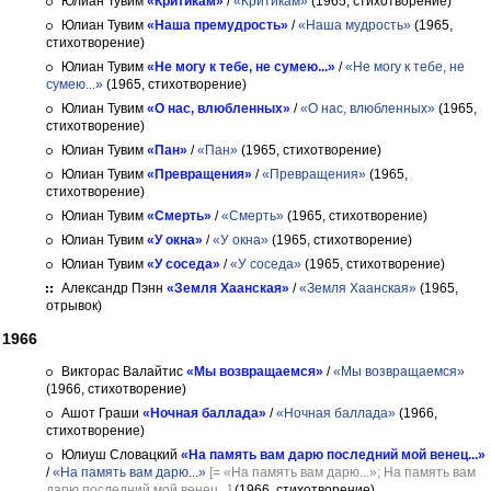
Юлиан Тувим
«Критикам»
/
«Критикам»
(1965, стихотворение)
Юлиан Тувим
«Наша премудрость»
/
«Наша мудрость»
(1965,
стихотворение)
Юлиан Тувим
«Не могу к тебе, не сумею...»
/
«Не могу к тебе, не
сумею...»
(1965, стихотворение)
Юлиан Тувим
«О нас, влюбленных»
/
«О нас, влюбленных»
(1965,
стихотворение)
Юлиан Тувим
«Пан»
/
«Пан»
(1965, стихотворение)
Юлиан Тувим
«Превращения»
/
«Превращения»
(1965,
стихотворение)
Юлиан Тувим
«Смерть»
/
«Смерть»
(1965, стихотворение)
Юлиан Тувим
«У окна»
/
«У окна»
(1965, стихотворение)
Юлиан Тувим
«У соседа»
/
«У соседа»
(1965, стихотворение)
Александр Пэнн
«Земля Хаанская»
/
«Земля Хаанская»
(1965,
отрывок)
1966
Викторас Валайтис
«Мы возвращаемся»
/
«Мы возвращаемся»
(1966, стихотворение)
Ашот Граши
«Ночная баллада»
/
«Ночная баллада»
(1966,
стихотворение)
Юлиуш Словацкий
«На память вам дарю последний мой венец...»
/
«На память вам дарю...»
[= «На память вам дарю...»; На память вам
дарю последний мой венец...]
(1966, стихотворение)