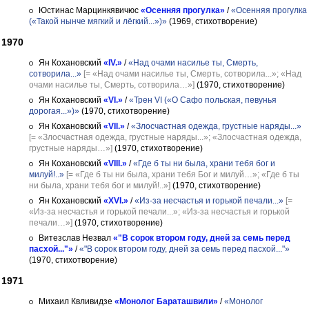
Юстинас Марцинкявичюс
«Осенняя прогулка»
/
«Осенняя прогулка
(«Такой нынче мягкий и лёгкий...»)»
(1969, стихотворение)
1970
Ян Кохановский
«IV.»
/
«Над очами насилье ты, Смерть,
сотворила...»
[= «Над очами насилье ты, Смерть, сотворила...»; «Над
очами насилье ты, Смерть, сотворила…»]
(1970, стихотворение)
Ян Кохановский
«VI.»
/
«Трен VI («О Сафо польская, певунья
дорогая...»)»
(1970, стихотворение)
Ян Кохановский
«VII.»
/
«Злосчастная одежда, грустные наряды...»
[= «Злосчастная одежда, грустные наряды...»; «Злосчастная одежда,
грустные наряды…»]
(1970, стихотворение)
Ян Кохановский
«VIII.»
/
«Где б ты ни была, храни тебя бог и
милуй!..»
[= «Где б ты ни была, храни тебя Бог и милуй…»; «Где б ты
ни была, храни тебя бог и милуй!..»]
(1970, стихотворение)
Ян Кохановский
«XVI.»
/
«Из-за несчастья и горькой печали...»
[=
«Из-за несчастья и горькой печали...»; «Из-за несчастья и горькой
печали…»]
(1970, стихотворение)
Витезслав Незвал
«"В сорок втором году, дней за семь перед
пасхой..."»
/
«"В сорок втором году, дней за семь перед пасхой..."»
(1970, стихотворение)
1971
Михаил Квливидзе
«Монолог Бараташвили»
/
«Монолог