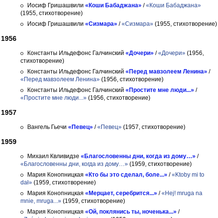
Иосиф Гришашвили
«Коши Бабаджана»
/
«Коши Бабаджана»
(1955, стихотворение)
Иосиф Гришашвили
«Сизмара»
/
«Сизмара»
(1955, стихотворение)
1956
Константы Ильдефонс Галчинский
«Дочери»
/
«Дочери»
(1956,
стихотворение)
Константы Ильдефонс Галчинский
«Перед мавзолеем Ленина»
/
«Перед мавзолеем Ленина»
(1956, стихотворение)
Константы Ильдефонс Галчинский
«Простите мне люди...»
/
«Простите мне люди...»
(1956, стихотворение)
1957
Вангель Гьечи
«Певец»
/
«Певец»
(1957, стихотворение)
1959
Михаил Квливидзе
«Благословенны дни, когда из дому…»
/
«Благословенны дни, когда из дому…»
(1959, стихотворение)
Мария Конопницкая
«Кто бы это сделал, боле...»
/
«Ktoby mi to
dał»
(1959, стихотворение)
Мария Конопницкая
«Мерцает, серебрится...»
/
«Hej! mruga na
mnie, mruga...»
(1959, стихотворение)
Мария Конопницкая
«Ой, поклянись ты, ноченька...»
/