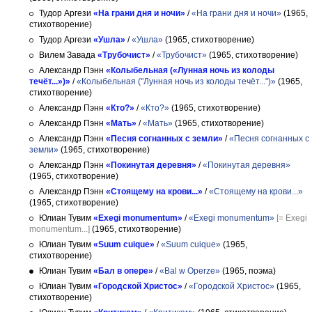
Тудор Аргези
«На грани дня и ночи»
/
«На грани дня и ночи»
(1965,
стихотворение)
Тудор Аргези
«Ушла»
/
«Ушла»
(1965, стихотворение)
Вилем Завада
«Трубочист»
/
«Трубочист»
(1965, стихотворение)
Александр Пэнн
«Колыбельная («Лунная ночь из колоды
течёт...»)»
/
«Колыбельная ("Лунная ночь из колоды течёт...")»
(1965,
стихотворение)
Александр Пэнн
«Кто?»
/
«Кто?»
(1965, стихотворение)
Александр Пэнн
«Мать»
/
«Мать»
(1965, стихотворение)
Александр Пэнн
«Песня согнанных с земли»
/
«Песня согнанных с
земли»
(1965, стихотворение)
Александр Пэнн
«Покинутая деревня»
/
«Покинутая деревня»
(1965, стихотворение)
Александр Пэнн
«Стоящему на крови...»
/
«Стоящему на крови...»
(1965, стихотворение)
Юлиан Тувим
«Exegi monumentum»
/
«Exegi monumentum»
[= Exegi
monumentum...]
(1965, стихотворение)
Юлиан Тувим
«Suum cuique»
/
«Suum cuique»
(1965,
стихотворение)
Юлиан Тувим
«Бал в опере»
/
«Bal w Operze»
(1965, поэма)
Юлиан Тувим
«Городской Христос»
/
«Городской Христос»
(1965,
стихотворение)