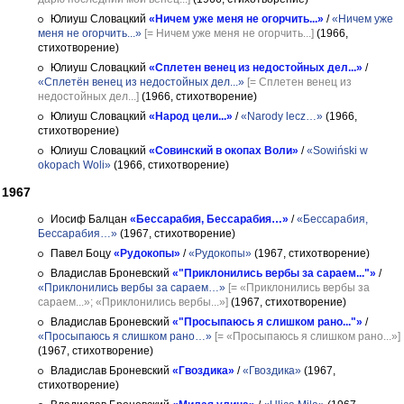
Юлиуш Словацкий
«Ничем уже меня не огорчить...»
/
«Ничем уже
меня не огорчить...»
[= Ничем уже меня не огорчить...]
(1966,
стихотворение)
Юлиуш Словацкий
«Сплетен венец из недостойных дел...»
/
«Сплетён венец из недостойных дел...»
[= Сплетен венец из
недостойных дел...]
(1966, стихотворение)
Юлиуш Словацкий
«Народ цели...»
/
«Narody lecz…»
(1966,
стихотворение)
Юлиуш Словацкий
«Совинский в окопах Воли»
/
«Sowiński w
okopach Woli»
(1966, стихотворение)
1967
Иосиф Балцан
«Бессарабия, Бессарабия…»
/
«Бессарабия,
Бессарабия…»
(1967, стихотворение)
Павел Боцу
«Рудокопы»
/
«Рудокопы»
(1967, стихотворение)
Владислав Броневский
«"Приклонились вербы за сараем..."»
/
«Приклонились вербы за сараем…»
[= «Приклонились вербы за
сараем...»; «Приклонились вербы...»]
(1967, стихотворение)
Владислав Броневский
«"Просыпаюсь я слишком рано..."»
/
«Просыпаюсь я слишком рано…»
[= «Просыпаюсь я слишком рано...»]
(1967, стихотворение)
Владислав Броневский
«Гвоздика»
/
«Гвоздика»
(1967,
стихотворение)