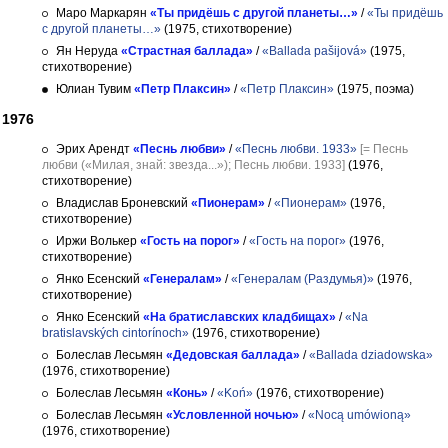
Маро Маркарян
«Ты придёшь с другой планеты…»
/
«Ты придёшь
с другой планеты…»
(1975, стихотворение)
Ян Неруда
«Страстная баллада»
/
«Ballada pašijová»
(1975,
стихотворение)
Юлиан Тувим
«Петр Плаксин»
/
«Петр Плаксин»
(1975, поэма)
1976
Эрих Арендт
«Песнь любви»
/
«Песнь любви. 1933»
[= Песнь
любви («Милая, знай: звезда...»); Песнь любви. 1933]
(1976,
стихотворение)
Владислав Броневский
«Пионерам»
/
«Пионерам»
(1976,
стихотворение)
Иржи Волькер
«Гость на порог»
/
«Гость на порог»
(1976,
стихотворение)
Янко Есенский
«Генералам»
/
«Генералам (Раздумья)»
(1976,
стихотворение)
Янко Есенский
«На братиславских кладбищах»
/
«Na
bratislavských cintorínoch»
(1976, стихотворение)
Болеслав Лесьмян
«Дедовская баллада»
/
«Ballada dziadowska»
(1976, стихотворение)
Болеслав Лесьмян
«Конь»
/
«Koń»
(1976, стихотворение)
Болеслав Лесьмян
«Условленной ночью»
/
«Nocą umówioną»
(1976, стихотворение)