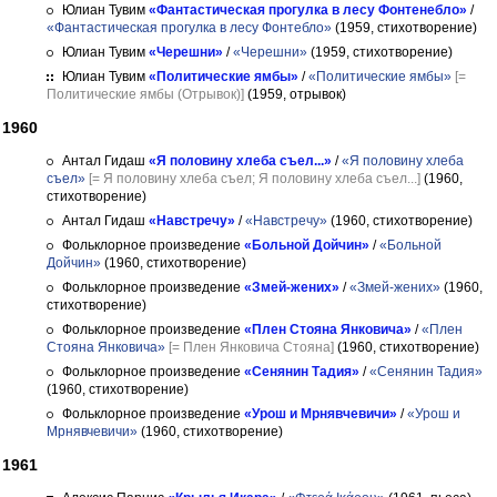
Юлиан Тувим
«Фантастическая прогулка в лесу Фонтенебло»
/
«Фантастическая прогулка в лесу Фонтебло»
(1959, стихотворение)
Юлиан Тувим
«Черешни»
/
«Черешни»
(1959, стихотворение)
Юлиан Тувим
«Политические ямбы»
/
«Политические ямбы»
[=
Политические ямбы (Отрывок)]
(1959, отрывок)
1960
Антал Гидаш
«Я половину хлеба съел...»
/
«Я половину хлеба
съел»
[= Я половину хлеба съел; Я половину хлеба съел...]
(1960,
стихотворение)
Антал Гидаш
«Навстречу»
/
«Навстречу»
(1960, стихотворение)
Фольклорное произведение
«Больной Дойчин»
/
«Больной
Дойчин»
(1960, стихотворение)
Фольклорное произведение
«Змей-жених»
/
«Змей-жених»
(1960,
стихотворение)
Фольклорное произведение
«Плен Стояна Янковича»
/
«Плен
Стояна Янковича»
[= Плен Янковича Стояна]
(1960, стихотворение)
Фольклорное произведение
«Сенянин Тадия»
/
«Сенянин Тадия»
(1960, стихотворение)
Фольклорное произведение
«Урош и Мрнявчевичи»
/
«Урош и
Мрнявчевичи»
(1960, стихотворение)
1961