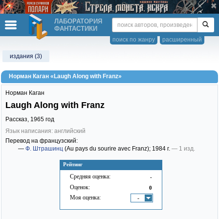
ЛАБОРАТОРИЯ
ФАНТАСТИКИ
поиск по жанру
расширенный
издания (3)
Норман Каган «Laugh Along with Franz»
Норман Каган
Laugh Along with Franz
Рассказ,
1965
год
Язык написания: английский
Перевод на французский:
—
Ф. Штрашинц
(Au pays du sourire avec Franz)
; 1984 г.
— 1 изд.
Рейтинг
Средняя оценка:
-
Оценок:
0
Моя оценка:
-