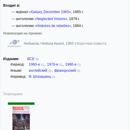
Входит в:
— журнал
«Galaxy, December 1965»
, 1965 г.
— антологию
«Neglected Visions»
, 1979 г.
— антологию
«Histoires de rebelles»
, 1984 г.
Номинации на премии:
Небьюла / Nebula Award, 1965
//
Короткая повесть
номинант
Издания:
ВСЕ
(3)
/период:
1960-е
,
1970-е
,
1980-е
(1)
(1)
(1)
/языки:
английский
,
французский
(2)
(1)
/перевод:
Ф. Штрашинц
(1)
Периодика: