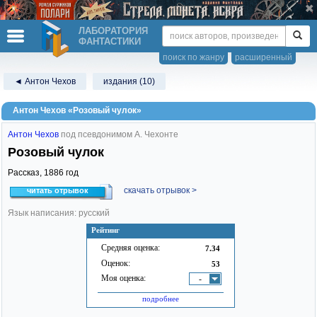
ЛАБОРАТОРИЯ
ФАНТАСТИКИ
поиск по жанру
расширенный
◄ Антон Чехов
издания (10)
Антон Чехов «Розовый чулок»
Антон Чехов
под псевдонимом А. Чехонте
Розовый чулок
Рассказ,
1886
год
скачать отрывок >
читать отрывок
Язык написания: русский
Рейтинг
Средняя оценка:
7.34
Оценок:
53
Моя оценка:
-
подробнее