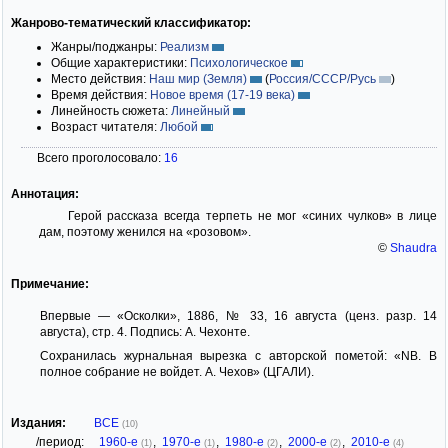
Жанрово-тематический классификатор:
Жанры/поджанры:
Реализм
Общие характеристики:
Психологическое
Место действия:
Наш мир (Земля)
(
Россия/СССР/Русь
)
Время действия:
Новое время (17-19 века)
Линейность сюжета:
Линейный
Возраст читателя:
Любой
Всего проголосовало:
16
Аннотация:
Герой рассказа всегда терпеть не мог «синих чулков» в лице
дам, поэтому женился на «розовом».
©
Shaudra
Примечание:
Впервые — «Осколки», 1886, № 33, 16 августа (ценз. разр. 14
августа), стр. 4. Подпись: А. Чехонте.
Сохранилась журнальная вырезка с авторской пометой: «NB. В
полное собрание не войдет. А. Чехов» (ЦГАЛИ).
Издания:
ВСЕ
(10)
/период:
1960-е
,
1970-е
,
1980-е
,
2000-е
,
2010-е
(1)
(1)
(2)
(2)
(4)