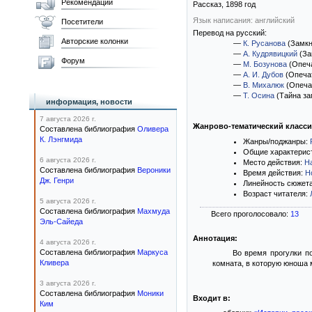
Рекомендации
Рассказ,
1898
год
Язык написания: английский
Посетители
Перевод на русский:
Авторские колонки
—
К. Русанова
(Замкн
—
А. Кудрявицкий
(За
Форум
—
М. Бозунова
(Опеча
—
А. И. Дубов
(Опеча
—
В. Михалюк
(Опеча
—
Т. Осина
(Тайна за
информация, новости
7 августа 2026 г.
Жанрово-тематический класс
Составлена библиография
Оливера
К. Лэнгмида
Жанры/поджанры:
Общие характерис
6 августа 2026 г.
Место действия:
Н
Составлена библиография
Вероники
Время действия:
Н
Дж. Генри
Линейность сюжет
Возраст читателя:
5 августа 2026 г.
Составлена библиография
Махмуда
Всего проголосовало:
13
Эль-Сайеда
Аннотация:
4 августа 2026 г.
Составлена библиография
Маркуса
Во время прогулки п
Кливера
комната, в которую юноша м
3 августа 2026 г.
Составлена библиография
Моники
Входит в:
Ким