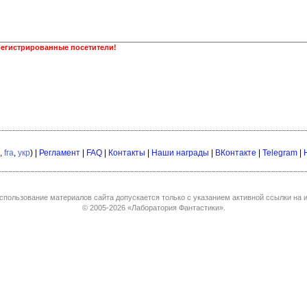
регистрированные посетители!
,
fra
,
укр
) |
Регламент
|
FAQ
|
Контакты
|
Наши награды
|
ВКонтакте
|
Telegram
|
спользование материалов сайта допускается только с указанием активной ссылки на и
© 2005-2026
«Лаборатория Фантастики»
.