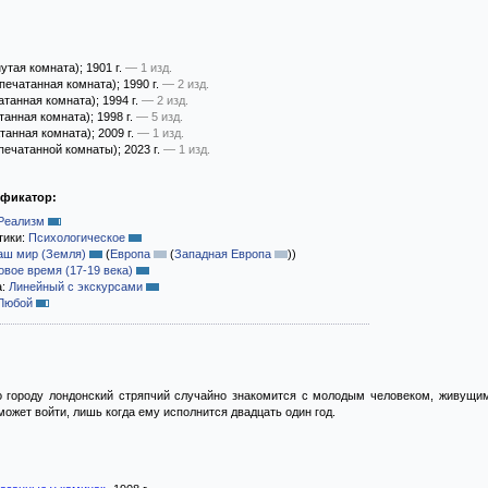
утая комната)
; 1901 г.
— 1 изд.
печатанная комната)
; 1990 г.
— 2 изд.
танная комната)
; 1994 г.
— 2 изд.
танная комната)
; 1998 г.
— 5 изд.
танная комната)
; 2009 г.
— 1 изд.
печатанной комнаты)
; 2023 г.
— 1 изд.
ификатор:
Реализм
тики:
Психологическое
аш мир (Земля)
(
Европа
(
Западная Европа
)
)
овое время (17-19 века)
а:
Линейный с экскурсами
Любой
о городу лондонский стряпчий случайно знакомится с молодым человеком, живущи
ожет войти, лишь когда ему исполнится двадцать один год.