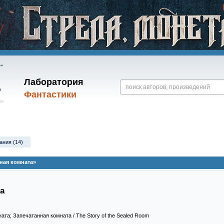
Лаборатория
Фантастики
ания (14)
ная комната»
а
ата; Запечатанная комната / The Story of the Sealed Room