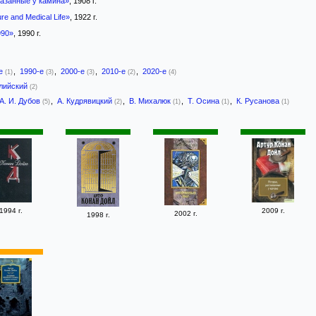
казанные у камина»
, 1908 г.
re and Medical Life»
, 1922 г.
990»
, 1990 г.
-е
,
1990-е
,
2000-е
,
2010-е
,
2020-е
(1)
(3)
(3)
(2)
(4)
лийский
(2)
А. И. Дубов
,
А. Кудрявицкий
,
В. Михалюк
,
Т. Осина
,
К. Русанова
(5)
(2)
(1)
(1)
(1)
1994 г.
2009 г.
2002 г.
1998 г.