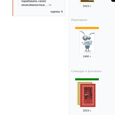
порадовать своей
неожиданностью.
...
>>
2023 г.
оценка: 9
Периодика:
1990 г.
Самиздат и фэнзины:
2023 г.