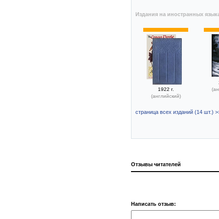
Издания на иностранных язык
1922 г.
(ан
(английский)
страница всех изданий (14 шт.) >
Отзывы читателей
Написать отзыв: