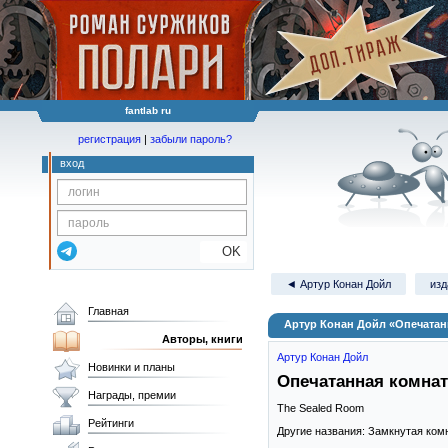
fantlab ru
регистрация
|
забыли пароль?
вход
OK
◄ Артур Конан Дойл
изд
Главная
Артур Конан Дойл «Опечатан
Авторы, книги
Артур Конан Дойл
Новинки и планы
Опечатанная комнат
Награды, премии
The Sealed Room
Рейтинги
Другие названия: Замкнутая комн