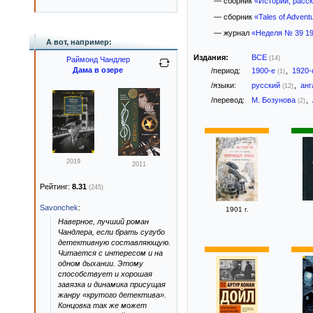
— сборник
«Истории, расс
— сборник
«Tales of Adventu
— журнал
«Неделя № 39 1
А вот, например:
Издания:
ВСЕ
(14)
Раймонд Чандлер
Дама в озере
/период:
1900-е
,
1920
(1)
/языки:
русский
,
анг
(12)
/перевод:
М. Бозунова
,
(2)
2019
2011
Рейтинг:
8.31
(245)
Savonchek
:
1901 г.
Наверное, лучший роман
Чандлера, если брать сугубо
детективную составляющую.
Читается с интересом и на
одном дыхании. Этому
способствует и хорошая
завязка и динамика присущая
жанру «крутого детектива».
Концовка так же может